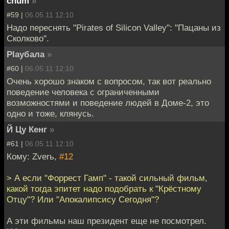
chum
»
#59 |
06.05.11 12:10
Надо переснять "Pirates of Silicon Valley": "Пацаны из
Сколково".
Playбала
»
#60 |
06.05.11 12:10
Очень хорошо знаком с вопросом, так вот реально
поведение человека с ограниченными
возможностями и поведение людей в Доме-2, это
одно и тоже, клянусь.
Й Цу Кенг
»
#61 |
06.05.11 12:10
Кому: Zverь,
#12
> А если "Форрест Гамп" - такой сильный фильм,
какой тогда эпитет надо подобрать к "Крёстному
Отцу"? Или "Апокалипсису Сегодня"?
А эти фильмы наш президент еще не посмотрел.