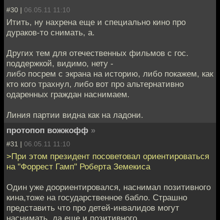
#30 |
06.05.11 11:10
Итить, ну нахрена еще и специально кино про
дураков-то снимать, а.
Других тем для отечественных фильмов с гос.
поддержкой, видимо, нету -
либо посрем с экрана на историю, либо покажем, как
кто кого трахнул, либо вот про альтернативно
одаренных граждан наснимаем.
Линия партии видна как на ладони.
протопоп вожжофф
»
#31 |
06.05.11 11:10
>При этом президент посоветовал ориентироваться
на "Форрест Гамп" Роберта Земекиса
Один уже доориентировался, наснимал позитивного
кина,тоже на государственное бабло. Страшно
представить что про детей-инвалидов могут
наснимать, да еще и позитивного.