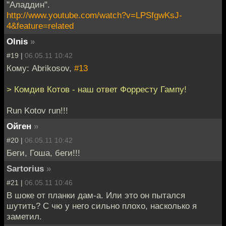
"Аладдин".
http://www.youtube.com/watch?v=LPSfgwKsJ-
4&feature=related
Olnis
»
#19 |
06.05.11 10:42
Кому: Abrikosov,
#13
> Комдив Котов - наш ответ Форресту Гампу!
Run Kotov run!!!
Ойген
»
#20 |
06.05.11 10:42
Беги, Гоша, беги!!!
Sartorius
»
#21 |
06.05.11 10:46
В шоке от планки дам-а. Или это он пытался
шутить? С чю у него сильно плохо, насколько я
заметил.