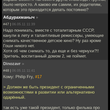
было непросто. А каково им самим, их родителям,
которым это приходится делать постоянно?
Абдурахманыч
»
#47 |
06.05.11 11:39
Надо понимать, вместе с тоталитарным СССР,
канули в лету и талантливые режиссеры, умеющие
снимать качественное детское кино? Ну раз кроме
Гоши никого нет.
Хотя об чем снимать то, да еще и без чернухи?!!
Зритель, воспитанный домом 2, не поймет.
Dinozavr
»
#48 |
06.05.11 11:41
Кому: Philip Fry,
#17
> Должен же быть президент с ограниченными
возможностями в развитии или альтернативно
одарённый.
так есть уже такой президент, только фильма про