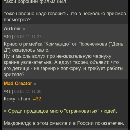
такой хороший фильм был
тоже наверно надо говорить что в несколько приемов
посмотрел?
Airliner
»
#40 |
06.05.11 11:27
Кривого римейка "Коммандо" от Пореченкова ("День
Д") оказалось мало.
Ну и мысль вслух про нежелательную чернуху
крайне увлекательна. А вдруг творец объявит, что
его детище - не гарнир к попкорну, и требует работы
зрителя?
Mad Creator
»
#41 |
06.05.11 11:30
Кому: chum,
#32
> Среди продавцов много "странноватых" людей.
Макдоналдс в этом смысле и в России показателен.