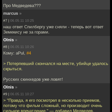
Про Медведева???
marcus
»
#7 |
06.05.11 10:25
наш ответ Спилбергу уже сняли - теперь вот ответ
Земекису не за горами.
Olnis
»
#8 |
06.05.11 10:26
Кому: aPul,
#4
> Потерпевший скончался на месте, убийце удалось
скрыться.
Русских скинхедов уже ловят!
Olnis
»
#9 |
06.05.11 10:27
> "Правда, я его посмотрел в несколько приемов,
потому что фильм сложный, но производит очень
сильное впечатление," — добавил Медведев.