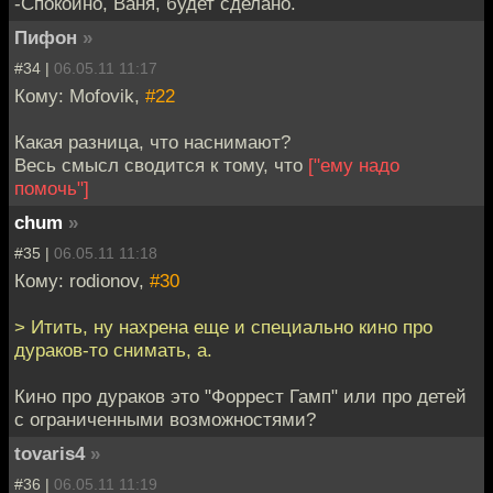
-Спокойно, Ваня, будет сделано.
Пифон
»
#34 |
06.05.11 11:17
Кому: Mofovik,
#22
Какая разница, что наснимают?
Весь смысл сводится к тому, что
["ему надо
помочь"]
chum
»
#35 |
06.05.11 11:18
Кому: rodionov,
#30
> Итить, ну нахрена еще и специально кино про
дураков-то снимать, а.
Кино про дураков это "Форрест Гамп" или про детей
с ограниченными возможностями?
tovaris4
»
#36 |
06.05.11 11:19