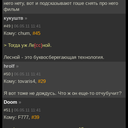
него нету, вот и подсказывают гоше снять про него
фильм
кукуштв
»
#49 |
06.05.11 11:41
Кому: chum,
#45
> Тогда уж Ле
[сс]
ной.
Лесной - это буквосберегающая технология.
hrolf
»
#50 |
06.05.11 11:41
Кому: tovaris4,
#29
Я вот тоже не дождусь. Что ж он еще-то отчубучит?
Doom
»
#51 |
06.05.11 11:41
Кому: F777,
#39