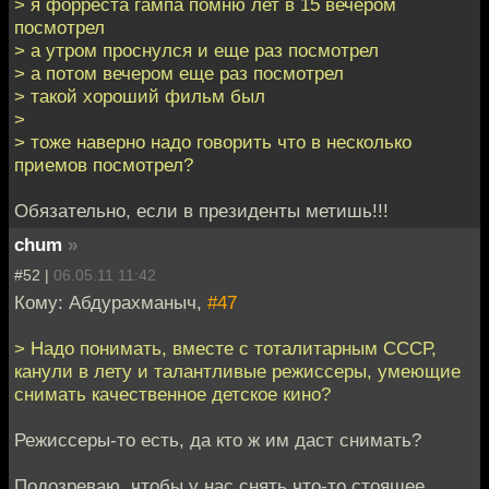
> я форреста гампа помню лет в 15 вечером
посмотрел
> а утром проснулся и еще раз посмотрел
> а потом вечером еще раз посмотрел
> такой хороший фильм был
>
> тоже наверно надо говорить что в несколько
приемов посмотрел?
Обязательно, если в президенты метишь!!!
chum
»
#52 |
06.05.11 11:42
Кому: Абдурахманыч,
#47
> Надо понимать, вместе с тоталитарным СССР,
канули в лету и талантливые режиссеры, умеющие
снимать качественное детское кино?
Режиссеры-то есть, да кто ж им даст снимать?
Подозреваю, чтобы у нас снять что-то стоящее,