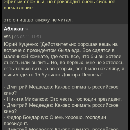
>фильм сложный, но производит очень сильное
впечатление
это он ишшо книжку не читал.
Аблакат
»
#56 |
06.05.11 11:51
Юрий Куценко: "Действительно хорошая вещь на
встрече с президентом была еда. Все садятся в
маленькой комнате, где есть все, что бы вы хотели
съесть или выпить. Но, во-первых, мне не хотелось
есть только пить, а во-вторых, все было нахаляву, я
выпил где-то 15 бутылок Доктора Пеппера".
- Дмитрий Медведев: Каково снимать российское
кино?
- Никита Михалков: Это честь, господин президент.
- Дмитрий Медведев: Каково снимать российское
кино?
- Федор Бондарчук: Очень хорошо, господин
президент.
- Дмитрий Медведев: Каково снимать российское