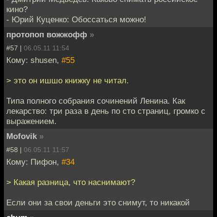
кино?
- Юрий Куценко: Обоссаться можно!
протопоп вожжофф
»
#57 |
06.05.11 11:54
Кому: shusen,
#55
> это он ишшо книжку не читал.
Типа полного собрания сочинений Ленина. Как
лекарство: три раза в день по сто страниц, громко с
выражением.
Mofovik
»
#58 |
06.05.11 11:57
Кому: Пифон,
#34
> Какая разница, что наснимают?
Если они за свои деньги это снимут, то никакой