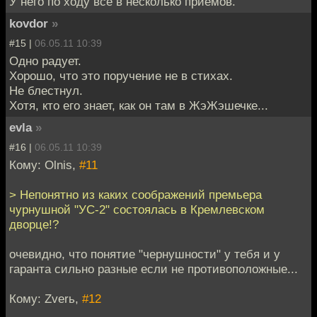
У него по ходу все в несколько приемов.
kovdor
»
#15 |
06.05.11 10:39
Одно радует.
Хорошо, что это поручение не в стихах.
Не блестнул.
Хотя, кто его знает, как он там в ЖэЖэшечке...
evla
»
#16 |
06.05.11 10:39
Кому: Olnis,
#11
> Непонятно из каких соображений премьера
чурнушной "УС-2" состоялась в Кремлевском
дворце!?
очевидно, что понятие "чернушности" у тебя и у
гаранта сильно разные если не противоположные...
Кому: Zverь,
#12