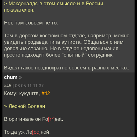
> Макдоналдс в этом смысле и в России
показателен.
Нет, там совсем не то.
Там в дорогом костюмном отделе, например, можно
увидеть продавца типа аутиста. Общаться с ним
довольно странно. Но в случае недопонимания,
просто подходит более "опытный" сотрудник.
Видел такое неоднократно совсем в разных местах.
chum
»
#45 |
06.05.11 11:37
Кому: кукуштв,
#42
> Лесной Болван
В оригинале он Fo
[rr]
est.
Тогда уж Ле
[сс]
ной.