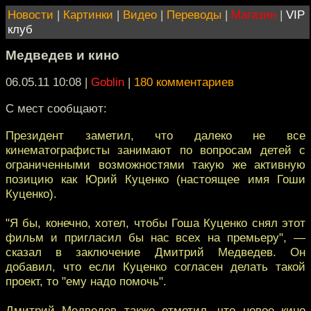
Новости
|
Картинки
|
Видео
|
Переводы
|
Магазин
|
VIP
клуб
Медведев и кино
06.05.11 10:08
|
Goblin
|
180 комментариев
С мест сообщают:
Президент заметил, что далеко не все
кинематографисты занимают по вопросам детей с
ограниченными возможностями такую же активную
позицию как Юрий Куценко (настоящее имя Гоши
Куценко).
"Я бы, конечно, хотел, чтобы Гоша Куценко снял этот
фильм и пригласил бы нас всех на премьеру", —
сказал в заключение Дмитрий Медведев. Он
добавил, что если Куценко согласен делать такой
проект, то "ему надо помочь".
Дмитрий Медведев также отметил, что новое кино