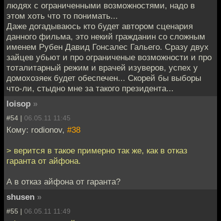
людях с ограниченными возможностями, надо в
этом хоть что то понимать...
Даже догадываюсь кто будет автором сценария
данного фильма, это некий гражданин со сложным
именем Рубен Давид Гонсалес Гальего. Сразу двух
зайцев убьют и про ограниченые возможности и про
тоталитарный режим и врачей изуверов, успех у
домохозяек будет обеспечен... Скорей бы выборы
что-ли, стыдно мне за такого президента...
loisop
»
#54 |
06.05.11 11:45
Кому: rodionov,
#38
> верится в такое примерно так же, как в отказ
гаранта от айфона.
А в отказ айфона от гаранта?
shusen
»
#55 |
06.05.11 11:49