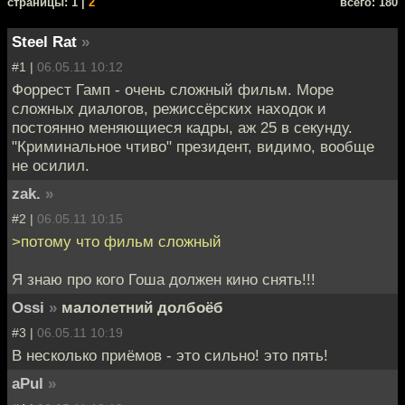
cтраницы: 1 |
2
всего: 180
Steel Rat
»
#1 |
06.05.11 10:12
Форрест Гамп - очень сложный фильм. Море
сложных диалогов, режиссёрских находок и
постоянно меняющиеся кадры, аж 25 в секунду.
"Криминальное чтиво" президент, видимо, вообще
не осилил.
zak.
»
#2 |
06.05.11 10:15
>потому что фильм сложный
Я знаю про кого Гоша должен кино снять!!!
Ossi
»
малолетний долбоёб
#3 |
06.05.11 10:19
В несколько приёмов - это сильно! это пять!
aPul
»