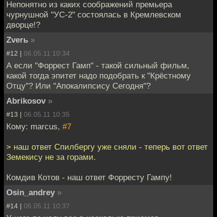
Непонятно из каких соображений премьера
чурнушной "УС-2" состоялась в Кремлевском
дворце!?
Zverь
»
#12 |
06.05.11 10:34
А если "Форрест Гамп" - такой сильный фильм,
какой тогда эпитет надо подобрать к "Крёстному
Отцу"? Или "Апокалипсису Сегодня"?
Abrikosov
»
#13 |
06.05.11 10:35
Кому: marcus,
#7
> наш ответ Спилбергу уже сняли - теперь вот ответ
Земекису не за горами.
Комдив Котов - наш ответ Форресту Гампу!
Osin_andrey
»
#14 |
06.05.11 10:37