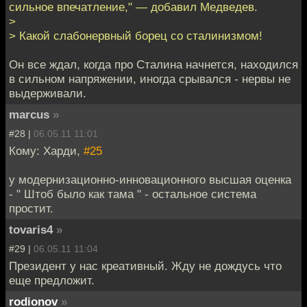
сильное впечатление," — добавил Медведев.
>
> Какой слабонервный борец со сталинизмом!
Он все ждал, когда про Сталина начнется, находился
в сильном напряжении, иногда срывался - нервы не
выдерживали.
marcus
»
#28 |
06.05.11 11:01
Кому: Харди,
#25
у модернизационно-инновационного высшая оценка
- " Штоб было как тама " - остальное система
простит.
tovaris4
»
#29 |
06.05.11 11:04
Президент у нас креативный. Жду не дождусь что
еще предложит.
rodionov
»