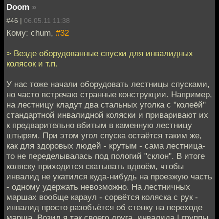
Doom
»
#46 |
06.05.11 11:38
Кому: chum,
#32
> Везде оборудованные спуски для инвалидных
колясок и т.п.
У нас тоже начали оборудовать лестницы спусками,
но часто встречаю странные конструкции. Например,
на лестницу кладут два стальных уголка с "колеёй"
стандартной инвалидной коляски и приваривают их
к предварительно вбитым в каменную лестницу
штырям. При этом угол спуска остаётся таким же,
как для здоровых людей - крутым - сама лестница-
то не переделывалась под пологий "склон". В итоге
коляску приходится скатывать вдвоём, чтобы
инвалид не укатился куда-нибудь на проезжую часть
- одному удержать невозможно. На лестничных
маршах вообще караул - сорвётся коляска с рук -
инвалид просто разобъётся об стенку на переходе
марша. Возил я так своего друга, инвалида I группы,