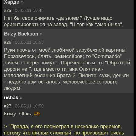
Харди
»
#25 |
06.05.11 10:48
Нет бы свое снимать -да зачем? Лучше надо
ориентироваться на запад. "Штоп как тама была".
Buzy Backson
»
#26 |
06.05.11 10:53
Руки прочь от моей любимой зарубежной картины!
Поразвелось, блять, режиссёров; то "Commando"
зачем-то переснимут с Пореченковым, то "Обратной
дороги нет", где вместо титана Олялина -
малолетний еблан из Брата-2. Пилите, суки, деньги
- недолго вам осталось, человеческое оставьте
людям!
ushak
»
#27 |
06.05.11 10:56
Кому: Olnis,
#9
> "Правда, я его посмотрел в несколько приемов,
потому что фильм сложный, но производит очень