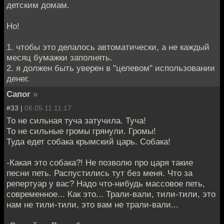
детским домам.
Но!
1. чтобы это делалось автоматически, а не каждый
месяц бумажки заполнять.
2. я должен быть уверен в "целевом" использовании
денег.
Сапог
»
#33 |
06.05.11 11:17
То не сильная туча затучила. Туча!
То не сильные громы грянули. Громы!
Туда едет собака крымский царь. Собака!
-Какая это собака?! Не позволю про царя такие
песни петь. Распустились тут без меня. Что за
репертуар у вас? Надо что-нибудь массовое петь,
современное... Как это... Трали-вали, тили-тили, это
нам не тили-тили, это вам не трали-вали...