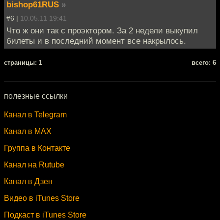
bishop61RUS
»
#6 |
10.05.11 19:41
Что ж они так с проэктором. За 2 недели выкупил
билеты и в последний момент все накрылось.
cтраницы: 1
всего: 6
полезные ссылки
Канал в Telegram
Канал в MAX
Группа в Контакте
Канал на Rutube
Канал в Дзен
Видео в iTunes Store
Подкаст в iTunes Store