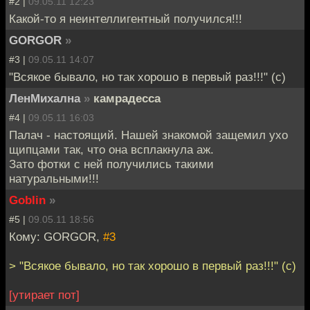
#2 |
09.05.11 12:23
Какой-то я неинтеллигентный получился!!!
GORGOR
»
#3 |
09.05.11 14:07
"Всякое бывало, но так хорошо в первый раз!!!" (с)
ЛенМихална
»
камрадесса
#4 |
09.05.11 16:03
Палач - настоящий. Нашей знакомой защемил ухо
щипцами так, что она всплакнула аж.
Зато фотки с ней получились такими
натуральными!!!
Goblin
»
#5 |
09.05.11 18:56
Кому: GORGOR,
#3
> "Всякое бывало, но так хорошо в первый раз!!!" (с)
[утирает пот]