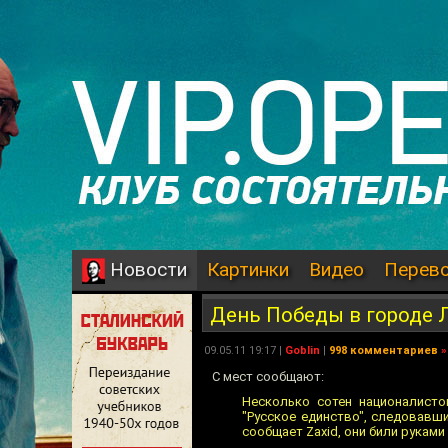
Картинки
Видео
Перев
Новости
День Победы в городе 
09.05.11 19:17 |
Goblin
|
998 комментариев
»
С мест сообщают:
Несколько сотен националисто
"Русское единство", следовавш
сообщает Zaxid, они били рукам