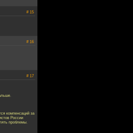
# 15
# 16
# 17
альше.
тся компенсаций за
истов России
лять проблемы.