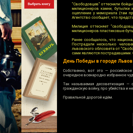
"Свободовцев" оттеснили бойцы 
милиционеров камни, бутылки 
оцепление у мемориала (там пр
Агентство сообщает, что предст
Милиция оттесняет "свободовц
милиционеров пластиковые бут
Ранее сообщалось, что национа
Пострадали несколько челове
львовского облсовета от "Своб
сами являются пострадавшими. 
День Победы в городе Львов
Собственно, вот это — российское
очередное всенародно избранное чуд
Так называемая десоветизация — о
гражданскую войну, про убийства и н
Правильной дорогой идём.