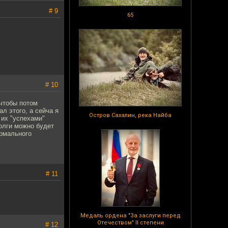
# 9
65
# 10
чтобы потом
л этого, а сейча я
Остров Сахалин, река Найба
 их "успехами"
долги можно будет
ормального
# 11
Медаль ордена "За заслуги перед
Отечеством" II степени
# 12