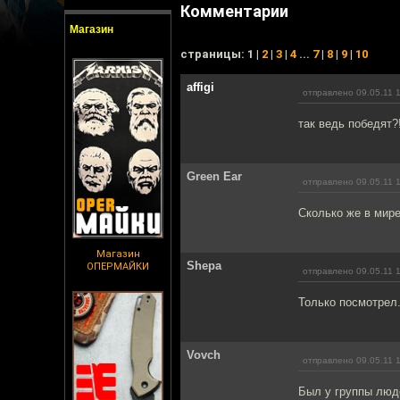
Комментарии
Магазин
cтраницы: 1 |
2
|
3
|
4
...
7
|
8
|
9
|
10
affigi
отправлено 09.05.11 
так ведь победят?!
Green Ear
отправлено 09.05.11 
Сколько же в мире
Магазин
Shepa
ОПЕРМАЙКИ
отправлено 09.05.11 
Только посмотрел.
Vovch
отправлено 09.05.11 
Был у группы люде