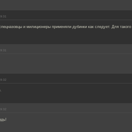
19:31
спецназовцы и милиционеры применяли дубинки как следует. Для такого
19:31
.
19:32
.
19:32
ядь!