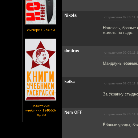
Nikolai
отправлено 09.05.11 
Надеюсь, бравые 
Империя ножей
жалеть не надо.
dmitrov
отправлено 09.05.11 
Майдауны ебаные
kotka
отправлено 09.05.11 
За Украину стыдно
Советские
учебники 1940-50х
Nem OFF
отправлено 09.05.11 
годов
Ёбаные уроды, бл