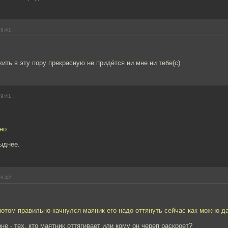
19:41
жить в эту пору прекрасную не придётся ни мне ни тебе(с)
19:41
но.
ыднее.
19:42
потом правильно качнулся маяник его надо оттянуть сейчас как можно д
не - тех, кто маятник оттягивает или кому он череп раскроет?