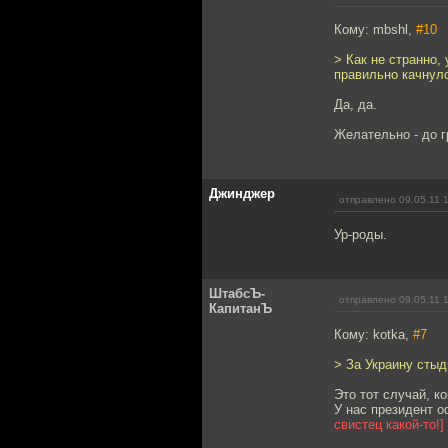
Кому: mbshl,
#10
> Как не странно
правильно качнулс
Да, да.
Желательно - до 
Джинджер
отправлено 09.05.11 
Ур-роды.
ШтабсЪ-
отправлено 09.05.11 
КапитанЪ
Кому: kotka,
#7
> За Украину стыд
Это тот случай, ко
У нас президент 
свистец какой-то!]