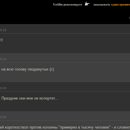
Goblin рекомендует
заказывать
одностранич
19:18
!!
19:23
 на всю голову пизданутых (с)
19:28
 Праздник они мне не испортят...
19:30
й короткоствол против колонны "примерно в тысячу человек" - и сложил