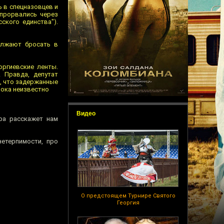
ь в спецназовцев и
 прорвались через
ского единства").
олжают бросать в
оргиевские ленты.
 Правда, депутат
, что задержанные
пока неизвестно
Видео
ра расскажет нам
етерпимости, про
О предстоящем Турнире Святого
Георгия