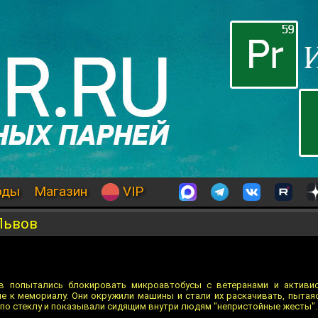
оды
Магазин
VIP
Львов
в попытались блокировать микроавтобусы с ветеранами и активис
ие к мемориалу. Они окружили машины и стали их раскачивать, пытаяс
и по стеклу и показывали сидящим внутри людям "непристойные жесты".