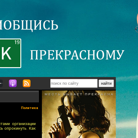
Политика
тами организации
ь опрокинуть. Как