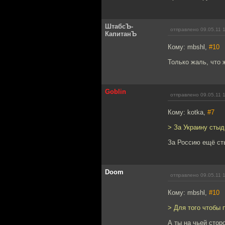
ШтабсЪ-
отправлено 09.05.11 
КапитанЪ
Кому: mbshl,
#10
Только жаль, что 
Goblin
отправлено 09.05.11 
Кому: kotka,
#7
> За Украину стыд
За Россию ещё ст
Doom
отправлено 09.05.11 
Кому: mbshl,
#10
> Для того чтобы 
А ты на чьей сторо