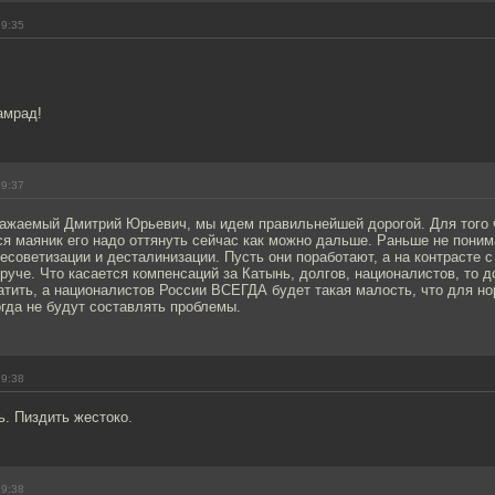
19:35
амрад!
19:37
уважаемый Дмитрий Юрьевич, мы идем правильнейшей дорогой. Для того 
я маяник его надо оттянуть сейчас как можно дальше. Раньше не понима
есоветизации и десталинизации. Пусть они поработают, а на контрасте с
руче. Что касается компенсаций за Катынь, долгов, националистов, то 
атить, а националистов России ВСЕГДА будет такая малость, что для н
гда не будут составлять проблемы.
19:38
ь. Пиздить жестоко.
19:38