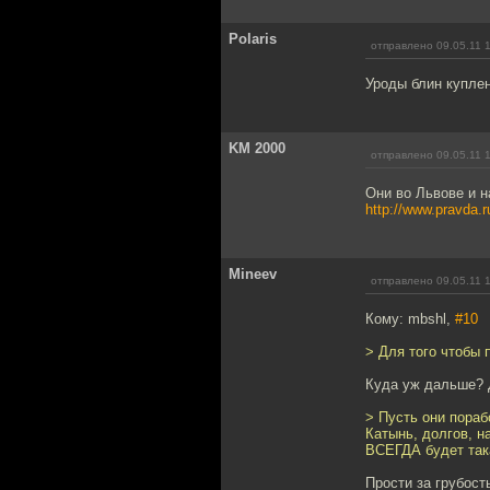
Polaris
отправлено 09.05.11 
Уроды блин купле
KM 2000
отправлено 09.05.11 
Они во Львове и н
http://www.pravda.r
Mineev
отправлено 09.05.11 
Кому: mbshl,
#10
> Для того чтобы 
Куда уж дальше? 
> Пусть они пораб
Катынь, долгов, н
ВСЕГДА будет така
Прости за грубость