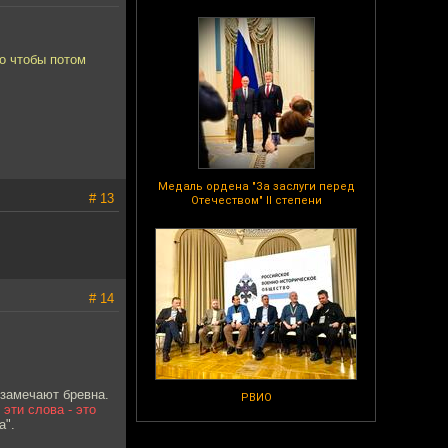
о чтобы потом
Медаль ордена "За заслуги перед
# 13
Отечеством" II степени
# 14
е замечают бревна.
РВИО
эти слова - это
а".