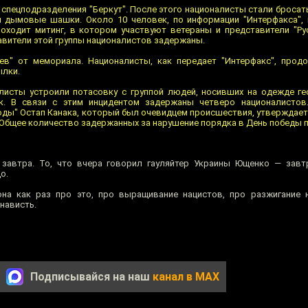
спецподразделения "Беркут". После этого националисты стали бросат
и дымовые шашки. Около 10 человек, по информации "Интерфакса",
оходит митинг, в котором участвуют ветераны и представители "Рус
авители этой группы националистов задержаны.
ев" от мемориала. Националисты, как передает "Интерфакс", прод
ылки.
листы устроили потасовку с группой людей, носивших на одежде ге
к. В связи с этим инцидентом задержаны четверо националистов.
оды" Остап Канака, который был очевидцем происшествия, утверждает
Общее количество задержанных за нарушение порядка в День победы 
 завтра. То, что вчера говорил гауляйтер Украины Ющенко — завт
о.
на как раз про это, про выращивание нацистов, про разжигание н
енависть.
Подписывайся на наш
канал в MAX