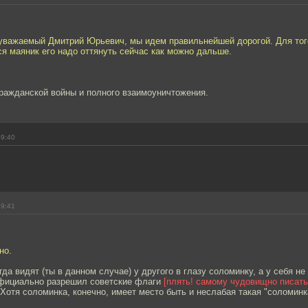
, уважаемый Дмитрий Юрьевич, мы идем правильнейшей дорогой. Для тог
я маяник его надо оттянуть сейчас как можно дальше.
гражданской войны и полного взаимоуничтожения.
19:40
19:41
но.
гда видят (ты в данном случае) у другого в глазу соломинку, а у себя н
официально разрешил советские флаги
[плять! самому чудовищно писать 
Хотя соломинка, конечно, имеет место быть и неслабая такая "соломинк