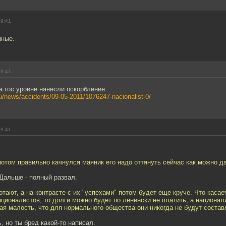
19:41
нные.
19:41
а гос уровне нанесли оскорбление:
u/news/accidents/09-05-2011/1076247-nacionalist-0/
19:41
потом правильно качнулся маяник его надо оттянуть сейчас как можно д
Дальше - полный развал.
отают, а на контрасте с их "успехами" потом будет еще круче. Что касае
ационалистов, то долги можно будет по ленински не платить, а национал
я малость, что для нормального общества они никогда не будут состав
, но ты бред какой-то написал.