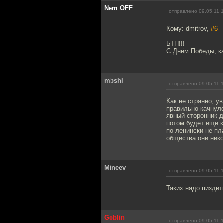
Nem OFF
отправлено 09.05.11 
Кому: dmitrov,
#6
БТП!!!
С Днём Победы, к
mbshl
отправлено 09.05.11 
Как не странно, 
правильно качнулс
явный сторонник д
потом будет еще к
по ленински не пл
общества они нико
Mineev
отправлено 09.05.11 
Таких надо пиздит
Goblin
отправлено 09.05.11 