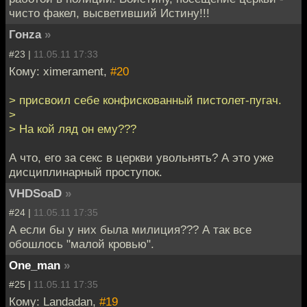
чисто факел, высветивший Истину!!!
Гонzа
»
#23 |
11.05.11 17:33
Кому: ximerament,
#20
> присвоил себе конфискованный пистолет-пугач.
>
> На кой ляд он ему???
А что, его за секс в церкви увольнять? А это уже
дисциплинарный проступок.
VHDSoaD
»
#24 |
11.05.11 17:35
А если бы у них была милиция??? А так все
обошлось "малой кровью".
One_man
»
#25 |
11.05.11 17:35
Кому: Landadan,
#19