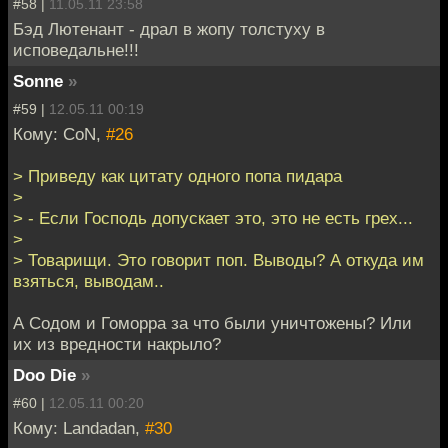
#58 |
11.05.11 23:58
Бэд Лютенант - драл в жопу толстуху в
исповедальне!!!
Sonne
»
#59 |
12.05.11 00:19
Кому: CoN,
#26
> Приведу как цитату одного попа пидара
>
> - Если Господь допускает это, это не есть грех...
>
> Товарищи. Это говорит поп. Выводы? А откуда им
взяться, выводам..
А Содом и Гоморра за что были уничтожены? Или
их из вредности накрыло?
Doo Die
»
#60 |
12.05.11 00:20
Кому: Landadan,
#30