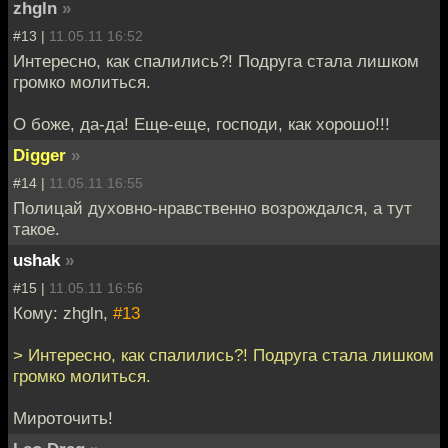
zhgln
»
#13 |
11.05.11 16:52
Интересно, как спалились?! Подруга стала лишком
громко молиться.
О боже, да-да! Еще-еще, господи, как хорошо!!!
Digger
»
#14 |
11.05.11 16:55
Полицай духовно-нравственно возрождался, а тут
такое.
ushak
»
#15 |
11.05.11 16:56
Кому: zhgln,
#13
> Интересно, как спалились?! Подруга стала лишком
громко молиться.
Мироточить!