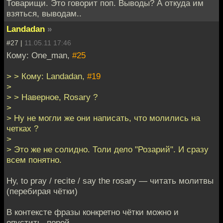
Товарищи. Это говорит поп. Выводы? А откуда им
взяться, выводам..
Landadan
»
#27 |
11.05.11 17:46
Кому: One_man,
#25
> > Кому: Landadan,
#19
>
> > Наверное, Rosary ?
>
> Ну не могли же они написать, что молились на
четках ?
>
> Это же не солидно. Толи дело "Розарий". И сразу
всем понятно.
Ну, to pray / recite / say the rosary — читать молитвы
(перебирая чётки)
В контексте фразы конкретно чётки можно и
опустить, порой.