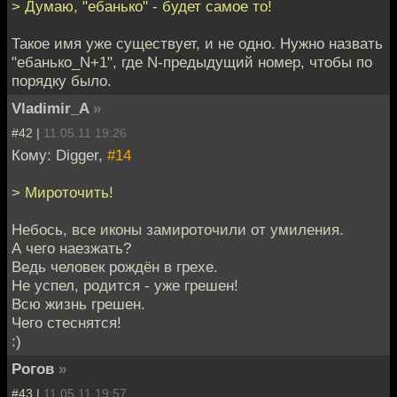
> Думаю, "ебанько" - будет самое то!
Такое имя уже существует, и не одно. Нужно назвать
"ебанько_N+1", где N-предыдущий номер, чтобы по
порядку было.
Vladimir_A
»
#42 |
11.05.11 19:26
Кому: Digger,
#14
> Мироточить!
Небось, все иконы замироточили от умиления.
А чего наезжать?
Ведь человек рождён в грехе.
Не успел, родится - уже грешен!
Всю жизнь грешен.
Чего стеснятся!
:)
Рогов
»
#43 |
11.05.11 19:57