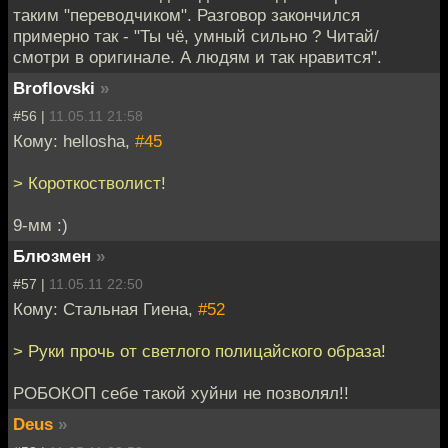
таким "переводчиком". Разговор закончился
примерно так - "Ты чё, умный сильно ? Читай/
смотри в оригинале. А людям и так нравится".
Broflovski
»
#56 |
11.05.11 21:58
Кому: hellosha,
#45
> Короткостволист!
9-мм :)
Блюзмен
»
#57 |
11.05.11 22:50
Кому: Стальная Гиена,
#52
> Руки прочь от светлого полицайского образа!
РОБОКОП себе такой хуйни не позволял!!
Deus
»