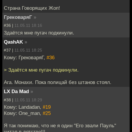
Страна Говорящих Жоп!
ГрековаряГ
»
#36 |
11.05.11 18:16
Здаётся мне пугач подкинули.
QashAK
»
#37 |
11.05.11 18:25
Кому: ГрековаряГ,
#36
> Здаётся мне пугач подкинули.
Ага. Монахи. Пока полицай без штанов стоял.
LX Da Mad
»
#38 |
11.05.11 18:29
Кому: Landadan,
#19
Кому: One_man,
#25
Я так понимаю, что не я один "Его звали Пауль"
читал в детстве!!!