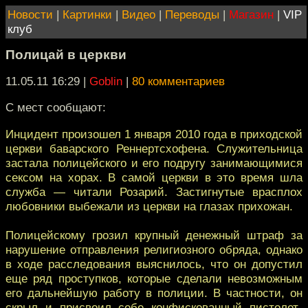
Новости
|
Картинки
|
Видео
|
Переводы
|
Магазин
|
VIP
клуб
Полицай в церкви
11.05.11 16:29
|
Goblin
|
80 комментариев
С мест сообщают:
Инцидент произошел 1 января 2010 года в приходской
церкви баварского Реннертсхофена. Служительница
застала полицейского и его подругу занимающимися
сексом на хорах. В самой церкви в это время шла
служба — читали Розарий. Застигнутые врасплох
любовники выбежали из церкви на глазах прихожан.
Полицейскому грозил крупный денежный штраф за
нарушение отправления религиозного обряда, однако
в ходе расследования выяснилось, что он допустил
еще ряд проступков, которые сделали невозможным
его дальнейшую работу в полиции. В частности, он
скрыл и присвоил себе конфискованный пистолет-