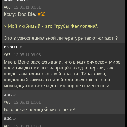
#66 |
12.05.11 08:51
Кому: Doo Die,
#60
> Мой любимый - это "трубы Фаллопяна".
Это в узкоспециальной литературе так отжигают ?
creaze
»
#67 |
12.05.11 09:03
Мне в Вене рассказывали, что в катлоическом мире
полиции до сих пор запрещён вход в церкви, как
представителям светской власти. Типа закон,
введённый каким-то папой для всех фюрстов в
мохнадцатом веке и до сих пор не отменённый.
abc
»
#68 |
12.05.11 10:01
Баварские полицейские ещё те!
abc
»
#69 |
12.05.11 10:03