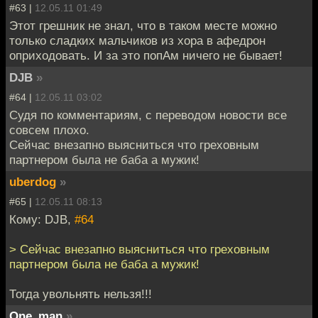
#63 |
12.05.11 01:49
Этот грешник не знал, что в таком месте можно
только сладких мальчиков из хора в афедрон
оприходовать. И за это попАм ничего не бывает!
DJB
»
#64 |
12.05.11 03:02
Судя по комментариям, с переводом новости все
совсем плохо.
Сейчас внезапно выясниться что греховным
партнером была не баба а мужик!
uberdog
»
#65 |
12.05.11 08:13
Кому: DJB,
#64
> Сейчас внезапно выясниться что греховным
партнером была не баба а мужик!
Тогда увольнять нельзя!!!
One_man
»