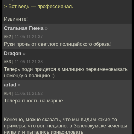
> Вот ведь — профессианал.
Извините!
Стальная Гиена
»
#52 |
11.05.11 21:37
Руки прочь от светлого полицайского образа!
Draqon
»
#53 |
11.05.11 21:38
Теперь поди придется в милицию переименовывать
немецкую полицию :)
artad
»
#54 |
11.05.11 21:52
Толерантность на марше.
Конечно, можно сказать, что мы видим какие-то
примеры: что вот, недавно, в Зеленокумске чеченцы
напали и пытались изнасиловать