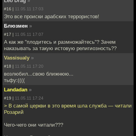
Leo Drag
»
#16 |
11.05.11 17:03
Это все происки арабских террористов!
Блюзмен
»
#17 |
11.05.11 17:07
А как же "плодитесь и размножайтесь"? Зачем
наказывать за такую истовую религиозность??
Vassisualy
»
#18 |
11.05.11 17:20
возлюбил...свою ближнюю...
тьфу:((((
Landadan
»
#19 |
11.05.11 17:24
> В самой церкви в это время шла служба — читали
Розарий
Чего-чего они читали???