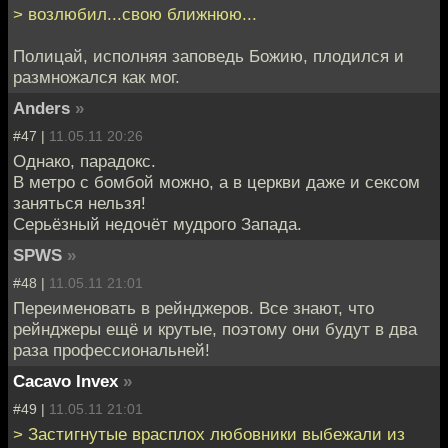
> возлюбил...свою ближнюю...
Полицай, исполняя заповедь Божию, плодился и
размножался как мог.
Anders
»
#47 |
11.05.11 20:26
Однако, парадокс.
В метро с бомбой можно, а в церкви даже и сексом
заняться нельзя!
Серьёзный недочёт мудрого Запада.
SPWS
»
#48 |
11.05.11 21:01
Переименовать в рейнджеров. Все знают, что
рейнджеры ещё и крутые, поэтому они будут в два
раза профессиональней!
Cacavo Invex
»
#49 |
11.05.11 21:01
> Застигнутые врасплох любовники выбежали из