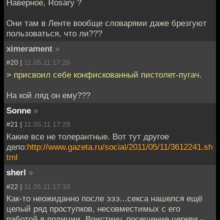
Наверное, Rosary ?
Они там в Ленте вообще словарями даже брезгуют
пользоваться, что ли???
ximerament
»
#20 |
11.05.11 17:26
> присвоил себе конфискованный пистолет-пугач.
На кой ляд он ему???
Sonne
»
#21 |
11.05.11 17:28
Какие все не толерантные. Вот тут другое
дело:
http://www.gazeta.ru/social/2011/05/11/3612241.sh
tml
sherl
»
#22 |
11.05.11 17:33
Как-то неожиданно после эээ...секса нашелся ещё
целый ряд проступков, несовместимых с его
работой в полиции. Воистину, посещение церкви -