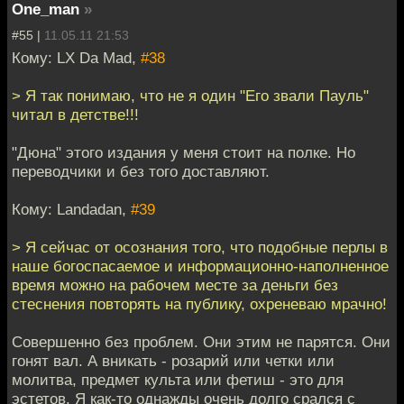
One_man
»
#55 |
11.05.11 21:53
Кому: LX Da Mad,
#38
> Я так понимаю, что не я один "Его звали Пауль"
читал в детстве!!!
"Дюна" этого издания у меня стоит на полке. Но
переводчики и без того доставляют.
Кому: Landadan,
#39
> Я сейчас от осознания того, что подобные перлы в
наше богоспасаемое и информационно-наполненное
время можно на рабочем месте за деньги без
стеснения повторять на публику, охреневаю мрачно!
Совершенно без проблем. Они этим не парятся. Они
гонят вал. А вникать - розарий или четки или
молитва, предмет культа или фетиш - это для
эстетов. Я как-то однажды очень долго срался с