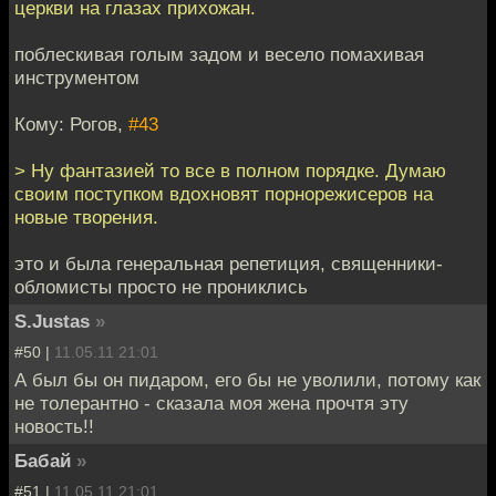
церкви на глазах прихожан.
поблескивая голым задом и весело помахивая
инструментом
Кому: Рогов,
#43
> Ну фантазией то все в полном порядке. Думаю
своим поступком вдохновят порнорежисеров на
новые творения.
это и была генеральная репетиция, священники-
обломисты просто не прониклись
S.Justas
»
#50 |
11.05.11 21:01
А был бы он пидаром, его бы не уволили, потому как
не толерантно - сказала моя жена прочтя эту
новость!!
Бабай
»
#51 |
11.05.11 21:01