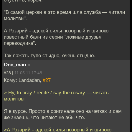
"В самой церкви в это время шла служба — читали
молитвы".
А Розарий - адской силы позорный и широко
известный баян из серии "ложные друзья
переводчика".
Так лажать тупо стыдно, очень стыдно.
One_man
»
#28 |
11.05.11 17:48
Кому: Landadan,
#27
> Ну, to pray / recite / say the rosary — читать
молитвы
Я в курсе. Прссто в оригинале оно на четках и сам
же знаешь, что читают не абы что.
>А Розарий - адской силы позорный и широко