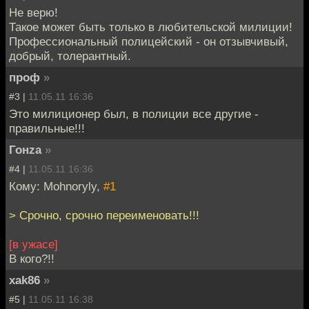
Не верю!
Такое может быть только в любительской милиции!
Профессиональный полицейский - он отзывчивый,
добрый, толерантный.
проф
»
#3 |
11.05.11 16:36
Это милиционер был, в полиции все другие -
правильные!!!
Гонzа
»
#4 |
11.05.11 16:36
Кому: Mohnoryly,
#1
> Срочно, срочно переименовать!!!
[в ужасе]
В кого?!!
xak86
»
#5 |
11.05.11 16:38