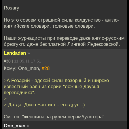
Rosary
Но это совсем страшной силы колдунство - англо-
английские словари, толковые словари.
Наши журнадисты при переводе даже англо-русским
брезгуют, даже бесплатной Лингвой Яндексовской.
Landadan
»
#30 |
11.05.11 17:51
Кому: One_man,
#28
>А Розарий - адской силы позорный и широко
известный баян из серии "ложные друзья
переводчика".
>
> Да-да. Джон Баптист - его друг :-)
См. тж. "женщина за рулём перамбулятора"
One_man
»