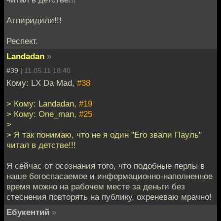
Атпиридили!!!
Респект.
Landadan
»
#39 |
11.05.11 18:40
Кому: LX Da Mad,
#38
> Кому: Landadan,
#19
> Кому: One_man,
#25
>
> Я так понимаю, что не я один "Его звали Пауль"
читал в детстве!!!
Я сейчас от осознания того, что подобные перлы в
наше богоспасаемое и информационно-наполненное
время можно на рабочем месте за деньги без
стеснения повторять на публику, охреневаю мрачно!
Ебукентий
»