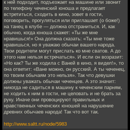
к ней подходит, подъезжает на машине или звонит
по телефону чеченский юноша и предлагает
встретиться, сходить в кино, зовет в гости,
поговорить, прогуляться или приглашает (о боже!)
на танец в клубе — должна отстраниться. И, как
обычно, когда юноша скажет: «Ты же мне
нравишься!» Она должна сказать: «Ты мне тоже
нравишься, но я уважаю обычаи вашего народа.
Твои родители могут прислать ко мне сватов. А до
этого нам нельзя встречаться». И если он возразит:
«Но как? Ты же ходила с Ваней в кино, я видел!», то
она ответит: «Ване можно, он русский. А ты чеченец,
по твоим обычаям это нельзя». Так что девушки
должны уважать обычаи чеченцев. А это значит:
никогда не садиться в машину к чеченским парням,
не ходить к ним в гости, не целовать и не брать за
руку. Иначе они провоцируют правильных и
нравственных чеченских юношей на нарушение
древних обычаев народа! Так что вот так.
http://www.saltt.ru/node/5983