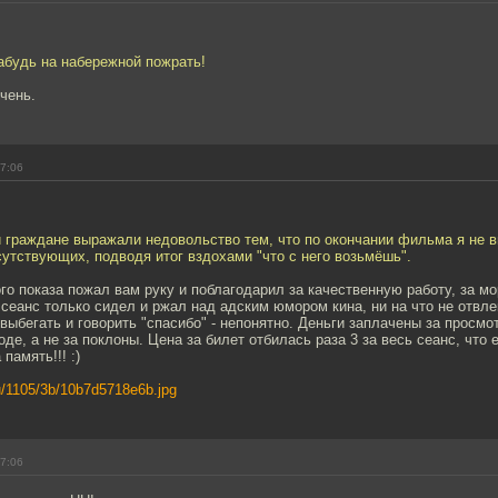
абудь на набережной пожрать!
очень.
17:06
 граждане выражали недовольство тем, что по окончании фильма я не в
утствующих, подводя итог вздохами "что с него возьмёшь".
го показа пожал вам руку и поблагодарил за качественную работу, за мо
 сеанс только сидел и ржал над адским юмором кина, ни на что не отвле
ыбегать и говорить "спасибо" - непонятно. Деньги заплачены за просм
де, а не за поклоны. Цена за билет отбилась раза 3 за весь сеанс, что
память!!! :)
.ru/1105/3b/10b7d5718e6b.jpg
17:06