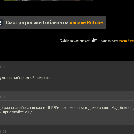
Смотри ролики Гоблина на
канале Rutube
Goblin рекомендует
заказывать
разработ
16:56
удь на набережной пожрать!
16:58
ё раз спасибо за показ в НН! Фильм смешной и даже очень. Рад был ещ
, приезжайте ещё!
16:58