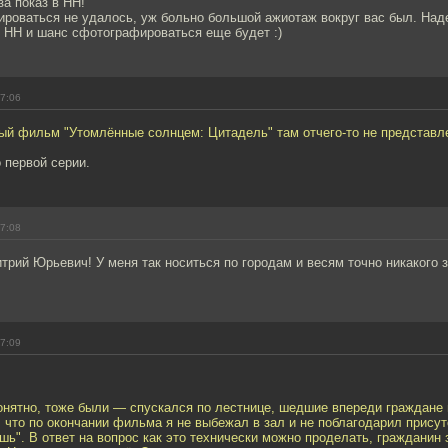
а показ в НН!
роваться не удалось, уж больно большой ажиотаж вокруг вас был. Над
в НН и шанс сфотографироваться еще будет :)
17:06
ный фильм "Утомлённые солнцем: Цитадель" там отчего-то не представл
 первой серии.
17:08
трий Юрьевич! У меня так носиться по городам и весям точно никакого 
17:09
онятно, тоже были — спускался по лестнице, шедшие впереди граждане
 что по окончании фильма я не выбежал в зал и не поблагодарил прису
ёшь". В ответ на вопрос как это технически можно проделать, гражданин 