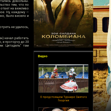
стались довольны.
ьство тем, что по
В ответ на вежливо
ое. Ну, каждому —
но, было весело и
отреть не удалось,
н) начал работать
о, и проторчу до 20
м: Цитадель" там
Видео
О предстоящем Турнире Святого
Георгия