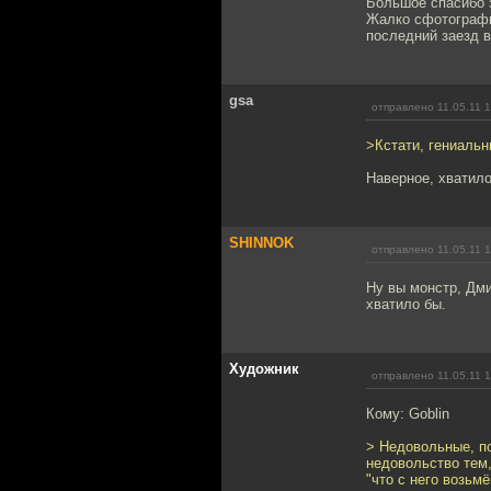
Большое спасибо з
Жалко сфотографи
последний заезд 
gsa
отправлено 11.05.11 
>Кстати, гениаль
Наверное, хватило
SHINNOK
отправлено 11.05.11 
Ну вы монстр, Дми
хватило бы.
Художник
отправлено 11.05.11 
Кому: Goblin
> Недовольные, п
недовольство тем,
"что с него возьм