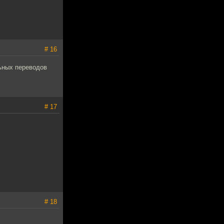
# 16
льных переводов
# 17
# 18