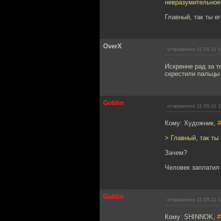
невразумительное
Главный, так ты е
OverX
отправлено 11.05.11 
Искренне рад за т
скрестили пальцы 
Goblin
отправлено 11.05.11 
Кому: Художник,
#
> Главный, так ты
Зачем?
Человек заплатил 
Goblin
отправлено 11.05.11 
Кому: SHINNOK,
#