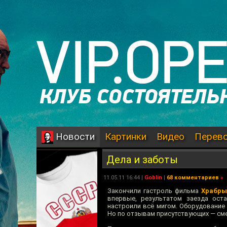
Картинки
Видео
Перев
Новости
Дела и заботы
11.05.11 16:44 |
Goblin
|
68 комментариев
»
Закончили гастроль фильма
Храбры
впервые, результатом заезда оста
настроили всё мигом. Оборудование 
Но по отзывам присутствующих — сме