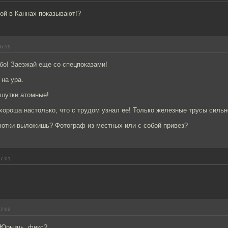
ой в Каннах показывают!?
16:59
бо! Заезжай еще со спецпоказами!
на ура.
шутки атомные!
хороша настолько, что с трудом узнал ее! Только железные трусы сильн
 фотки выложишь? Фотограф из местных или с собой привез?
17:01
17:02
 Юрьичь, фикс?