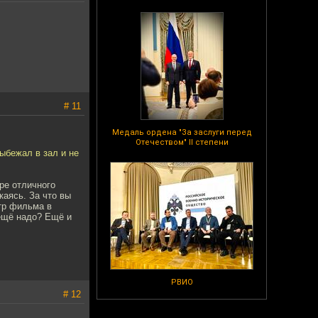
# 11
Медаль ордена "За заслуги перед
Отечеством" II степени
ыбежал в зал и не
ре отличного
каясь. За что вы
отр фильма в
 ещё надо? Ещё и
РВИО
# 12