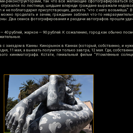
ами-реконструкторами, так что все желающие сфотографироваться о
 спускался по лестнице, шедшие впереди граждане выражали недовол
 и не поблагодарил присутствующих, дескать "что с него возьмёшь". 
 можно проделать и зачем, гражданин заблеял что-то невразумительн
лоны. Два сеанса фотографирования и раздачи автографов прошли удач
 — 40 рублей, жаркое — 90 рублей. К сожалению, город как обычно посм
ожительные.
с заездом в Канны. Кинорынок в Каннах (который, собственно, и нуже
дня, 11 мая, а выехать получится только завтра, 12 мая. Где, собственн
ого кинематографа. Кстати, гениальный фильм "Утомлённые солнце