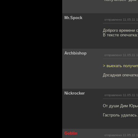
Mr.Spock
отправлено 11.05.11 
Доброго времени с
В тексте опечатка
Archbishop
отправлено 11.05.11 
> выехать получи
Досадная опечатк
Nickrocker
отправлено 11.05.11 
От души Дим Юрье
Гастроль удалась.
Goblin
отправлено 11.05.11 