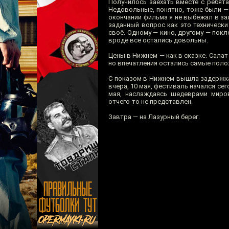
Получилось заехать вместе с ребят
Недовольные, понятно, тоже были —
окончании фильма я не выбежал в зал
заданный вопрос как это технически
своё. Одному — кино, другому — пок
вроде все остались довольны.
Цены в Нижнем — как в сказке. Салат
но впечатления остались самые пол
С показом в Нижнем вышла задержка 
вчера, 10 мая, фестиваль начался сего
мая, наслаждаясь шедеврами миров
отчего-то не представлен.
Завтра — на Лазурный берег.