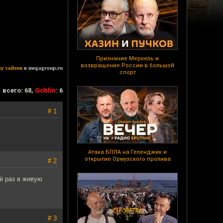
Признание Меркель и
возвращение России в большой
ку сайтов
в megagroup.ru
спорт
всего: 68,
Goblin
: 6
# 1
Атака БПЛА на Геленджик и
открытие Ормузского пролива
# 2
ё раз в живую
# 3