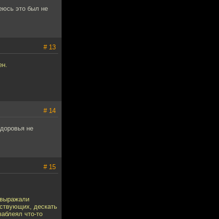
еюсь это был не
# 13
ен.
# 14
здоровья не
# 15
 выражали
тствующих, дескать
заблеял что-то