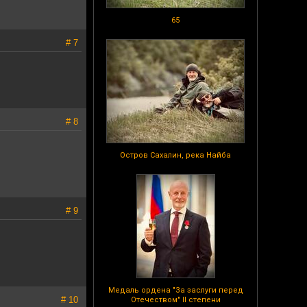
65
# 7
# 8
Остров Сахалин, река Найба
# 9
Медаль ордена "За заслуги перед
# 10
Отечеством" II степени