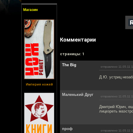
Магазин
Комментарии
cтраницы: 1
The Big
отправлено 11.05.11 
Д.Ю. устриц незаб
Империя ножей
Маленький Друг
отправлено 11.05.11 
Дмитрий Юрич, ещ
лицезреть маэстро
проф
отправлено 11.05.11 