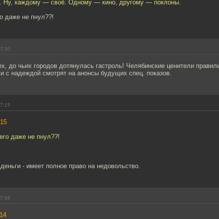
. Ну, каждому — своё. Одному — кино, другому — поклоны.
го даже не пнул??!
17:10
ех, до чьих городов дотянулась гастроль! Челябинские ценители прави
и с надеждой смотрят на анонсы будущих спец. показов.
17:15
15
 его даже не пнул??!
деньги - имеет полное право на недовольство.
17:16
14