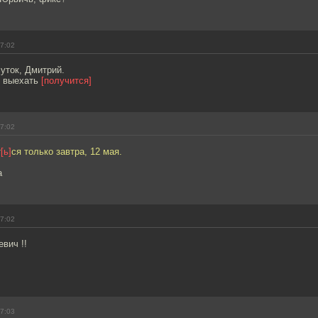
17:02
уток, Дмитрий.
: выехать
[получится]
17:02
т
[ь]
ся только завтра, 12 мая.
а
17:02
вич !!
17:03