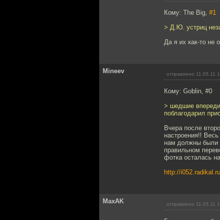
Кому: The Big,
#1
> Д.Ю. устриц нез
Да я их как-то не 
Mineev
отправлено 11.05.11 
Кому: Goblin, #0
> шедшие впереди
поблагодарил прис
Вчера после второ
настроения!! Весь
нам должны были в
правильном перево
фотка осталась на 
http://i052.radikal
MaxAK
отправлено 11.05.11 