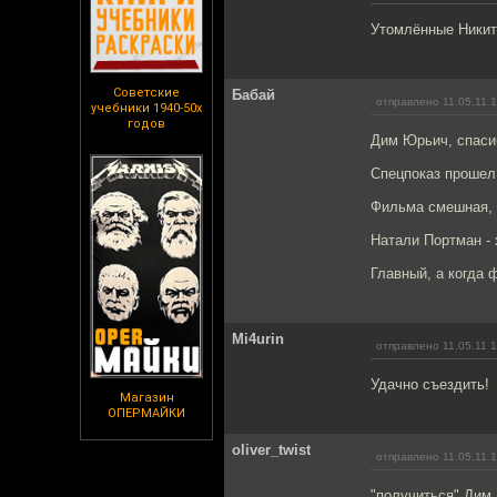
Утомлённые Никит
Советские
Бабай
отправлено 11.05.11 
учебники 1940-50х
годов
Дим Юрьич, спаси
Спецпоказ прошел 
Фильма смешная, 
Натали Портман - 
Главный, а когда
Mi4urin
отправлено 11.05.11 
Удачно съездить!
Магазин
ОПЕРМАЙКИ
oliver_twist
отправлено 11.05.11 
"получиться" Дим