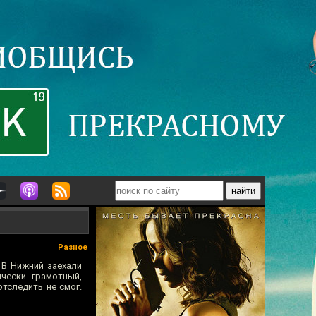
Разное
 В Нижний заехали
чески грамотный,
тследить не смог.