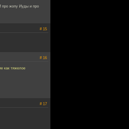
И про жопу Иуды и про
# 15
# 16
ие как тяжелое
# 17