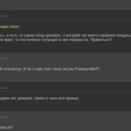
 23:57
лиция лезет.
сь, и есть та самая sting operation, о которой так много говорили пиндо
не факт, то постепенно ситуация в нее переросла. Правильно?
 23:58
 плагиатор. И не о нем поет свою песню Раммштайн!!!
 00:01
рии нет доверия, банки и часы все вранье.
 00:07
рился!!!