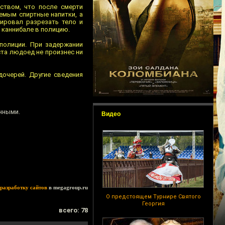
ством, что после смерти
емым спиртные напитки, а
ировал разрезать тело и
о каннибале в полицию.
полиции. При задержании
ста людоед не произнес ни
очерей. Другие сведения
нными.
Видео
разработку сайтов
в megagroup.ru
О предстоящем Турнире Святого
Георгия
всего: 78