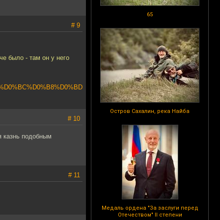
65
# 9
е было - там он у него
%80%D0%BC%D0%B8%D0%BD
Остров Сахалин, река Найба
# 10
я казнь подобным
# 11
Медаль ордена "За заслуги перед
Отечеством" II степени