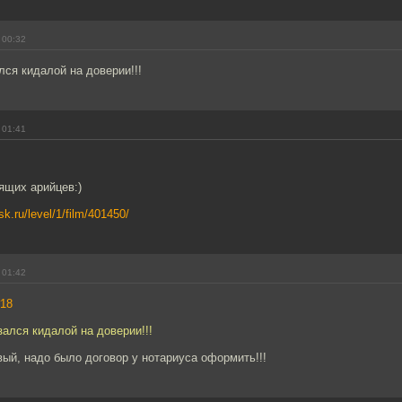
 00:32
ся кидалой на доверии!!!
 01:41
ящих арийцев:)
sk.ru/level/1/film/401450/
 01:42
18
ался кидалой на доверии!!!
ый, надо было договор у нотариуса оформить!!!