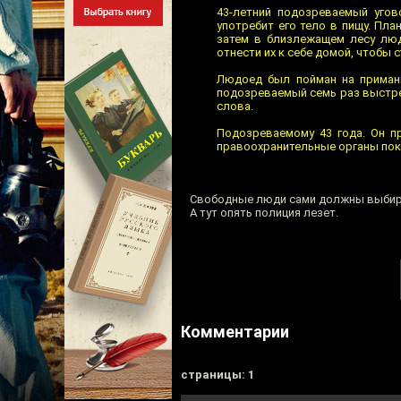
43-летний подозреваемый угов
употребит его тело в пищу. Пл
затем в близлежащем лесу люд
отнести их к себе домой, чтобы 
Людоед был пойман на приманк
подозреваемый семь раз выстрел
слова.
Подозреваемому 43 года. Он п
правоохранительные органы пок
Свободные люди сами должны выбира
А тут опять полиция лезет.
Комментарии
cтраницы: 1