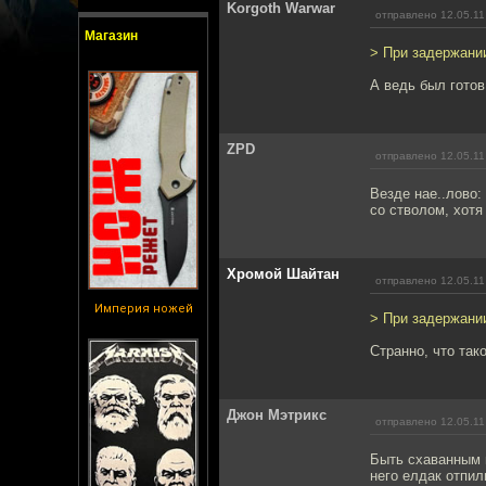
Korgoth Warwar
отправлено 12.05.11
Магазин
> При задержании
А ведь был готов
ZPD
отправлено 12.05.11
Везде нае..лово
со стволом, хотя
Хромой Шайтан
отправлено 12.05.11
Империя ножей
> При задержании
Странно, что так
Джон Мэтрикс
отправлено 12.05.11
Быть схаванным п
него елдак отпил