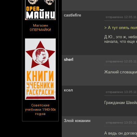
castlefire
отправлено 12.05.11
Магазин
> А тут опять по
ОПЕРМАЙКИ
Д.Ю., это ж, небо
начала, что еще 
sherl
отправлено 12.05.11
Жалкий словацкий
ксел
отправлено 13.05.11
Гражданам Швейца
Советские
учебники 1940-50х
годов
Злой южанин
отправлено 13.05.11
А ведь он догово