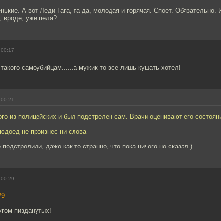
ькие. А вот Леди Гага, та да, молодая и горячая. Споет. Обязательно. 
, вроде, уже пела?
 00:17
 такого самоубийцам......а мужик то все лишь кушать хотел!
 00:21
ного из полицейских и был подстрелен сам. Врачи оценивают его состоян
людоед не произнес ни слова
 подстрелили, даже как-то странно, что пока ничего не сказал )
 00:29
#9
угом пизданутых!