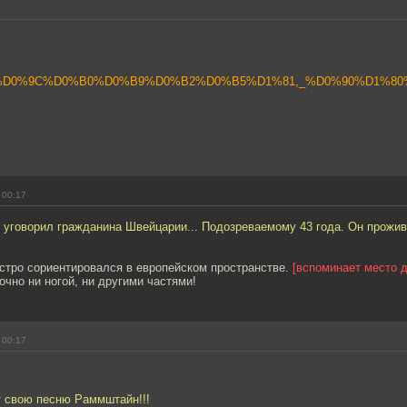
org/wiki/%D0%9C%D0%B0%D0%B9%D0%B2%D0%B5%D1%81,_%D0%90%D1
 00:17
 уговорил гражданина Швейцарии... Подозреваемому 43 года. Он прожив
устро сориентировался в европейском пространстве.
[вспоминает место 
очно ни ногой, ни другими частями!
 00:17
т свою песню Раммштайн!!!