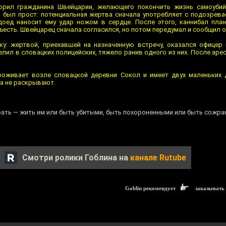
орил гражданина Швейцарии, желающего покончить жизнь самоубий
ан был прост: потенциальная жертва сначала употребляет с подозрева
оед наносит ему удар ножом в сердце. После этого, каннибал план
съесть. Швейцарец сначала согласился, но потом передумал и сообщил 
у: жертвой, приехавшей на назначенную встречу, оказался офицер 
ил в словацких полицейских, тяжело ранив одного из них. После аре
роживает возле словацкой деревни Сокол и имеет двух маленьких д
а не раскрывают.
ть — жить им или быть убитыми, быть похороненными или быть сожра
Смотри ролики Гоблина на
канале Rutube
Goblin рекомендует
заказывать