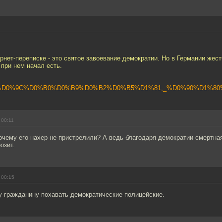
нет-переписке - это святое завоевание демократии. Но в Германии жестч
 при нем начал есть.
org/wiki/%D0%9C%D0%B0%D0%B9%D0%B2%D0%B5%D1%81,_%D0%90%D1
 00:11
очему его нахер не пристрелили? А ведь благодаря демократии смертна
озит.
 00:15
у гражданину похавать демократические полицейские.