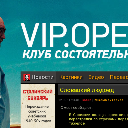
Картинки
Видео
Перев
Новости
Словацкий людоед
12.05.11 23:48 |
Goblin
|
78 комментариев
С мест сообщают:
В Словакии полиция арестовал
перестрелки со стражами поряд
тяжелое.