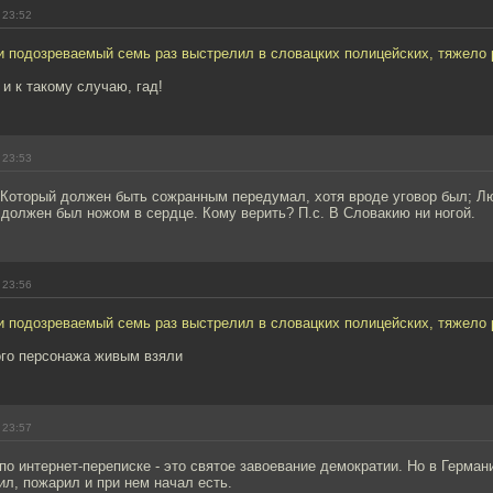
 23:52
 подозреваемый семь раз выстрелил в словацких полицейских, тяжело р
 и к такому случаю, гад!
 23:53
: Который должен быть сожранным передумал, хотя вроде уговор был; Л
 должен был ножом в сердце. Кому верить? П.с. В Словакию ни ногой.
 23:56
 подозреваемый семь раз выстрелил в словацких полицейских, тяжело р
ого персонажа живым взяли
 23:57
о интернет-переписке - это святое завоевание демократии. Но в Германи
ил, пожарил и при нем начал есть.