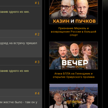
# 1
анив одного из них.
Признание Меркель и
возвращение России в большой
# 2
спорт
юдоед на встречу пришел
# 3
анив одного из них
Атака БПЛА на Геленджик и
открытие Ормузского пролива
# 4
и жестче было - там он у