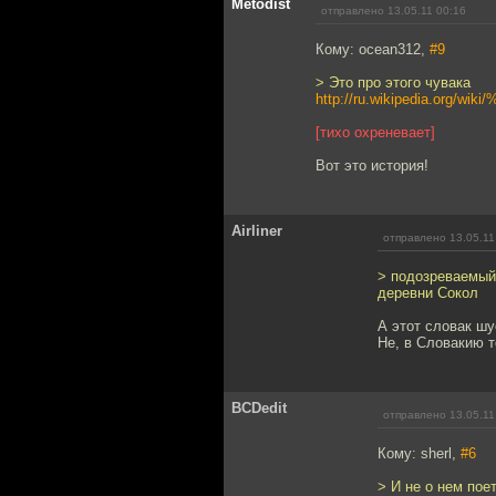
Metodist
отправлено 13.05.11 00:16
Кому: ocean312,
#9
> Это про этого чувака
http://ru.wikipedia.
[тихо охреневает]
Вот это история!
Airliner
отправлено 13.05.11
> подозреваемый
деревни Сокол
А этот словак ш
Не, в Словакию т
BCDedit
отправлено 13.05.11
Кому: sherl,
#6
> И не о нем пое