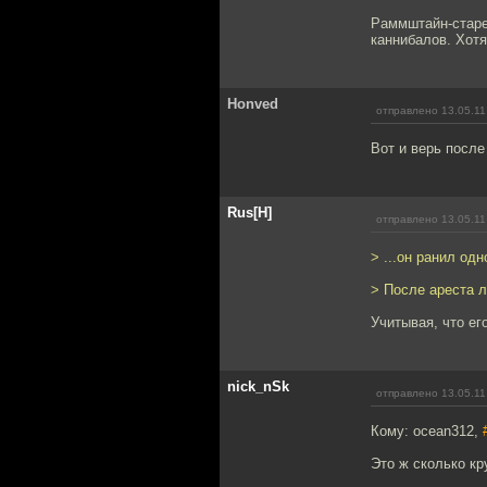
Раммштайн-старен
каннибалов. Хотя
Honved
отправлено 13.05.11
Вот и верь после
Rus[H]
отправлено 13.05.11
> ...он ранил од
> После ареста 
Учитывая, что его
nick_nSk
отправлено 13.05.11
Кому: ocean312,
Это ж сколько кр