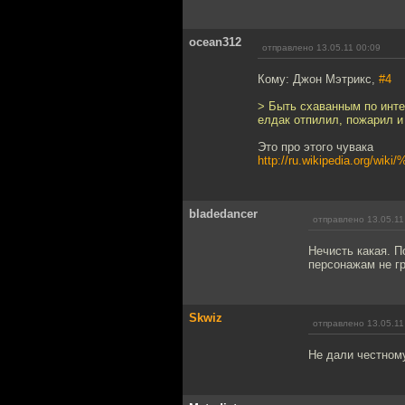
ocean312
отправлено 13.05.11 00:09
Кому: Джон Мэтрикс,
#4
> Быть схаванным по интер
елдак отпилил, пожарил и
Это про этого чувака
http://ru.wikipedia.
bladedancer
отправлено 13.05.11
Нечисть какая. П
персонажам не гр
Skwiz
отправлено 13.05.11
Не дали честном