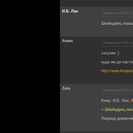
И.Б. Лан
отправлено 13.05.11
Швейцарец оказал
Artem
отправлено 13.05.11
сосунки :)
куда им до насто
http://www.kinopoi
Zulu
отправлено 13.05.11
Кому: И.Б. Лан,
#
> Швейцарец оказ
Людоед доверчив