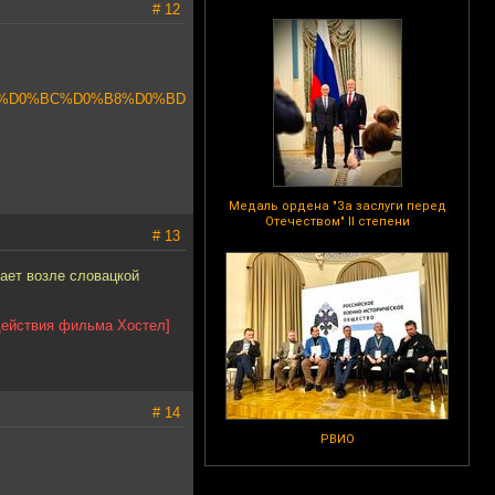
# 12
%80%D0%BC%D0%B8%D0%BD
Медаль ордена "За заслуги перед
Отечеством" II степени
# 13
ает возле словацкой
действия фильма Хостел]
# 14
РВИО