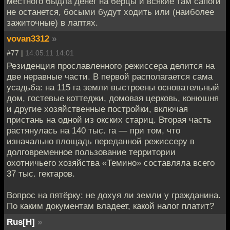
местного быдла денег на берцы и всякие там сапоги
не останется, босыми будут ходить или (наиболее
зажиточные) в лаптях.
vovan3312
»
#77 |
14.05.11 14:01
Резиденция прославленного режиссера делится на
две неравные части. В первой располагается сама
усадьба: на 115 га земли выстроены основательный
дом, гостевые коттеджи, домовая церковь, конюшня
и другие хозяйственные постройки, включая
пристань на одной из окских стариц. Вторая часть
растянулась на 140 тыс. га — при том, что
изначально площадь переданной режиссеру в
долговременное пользование территории
охотничьего хозяйства «Темино» составляла всего
37 тыс. гектаров.
Вопрос на пятёрку: не дохуя ли земли у гражданина.
По каким документам владеет, какой налог платит?
Rus[H]
»