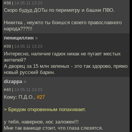
#38 |
14.05.11 13:23
Скоро будуд ДОТы по периметру и башни ПВО.
Никитка , неужто ты боишся своего православного
народа???!!!
пенициллин
»
#39 |
14.05.11 13:23
Интересно, наличие гадюк никак не пугает местых
жителей?
А дворец за 15 млн зеленых - это так здорово, прямо
новый русский барин.
dizappa
»
#40 |
14.05.11 13:23
Кому: П.Д.О.,
#27
> Бредом откровенным попахивает.
у тебя, наверное, нос заложен!!!
Мне так ванище стоит, что глаза слезятся.