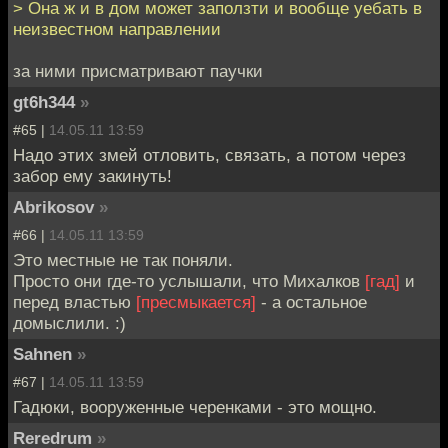
> Она ж и в дом может заползти и вообще уебать в
неизвестном направлении
за ними присматривают паучки
gt6h344
»
#65 |
14.05.11 13:59
Надо этих змей отловить, связать, а потом через
забор ему закинуть!
Abrikosov
»
#66 |
14.05.11 13:59
Это местные не так поняли.
Просто они где-то услышали, что Михалков
[гад]
и
перед властью
[пресмыкается]
- а остальное
домыслили. :)
Sahnen
»
#67 |
14.05.11 13:59
Гадюки, вооруженные черенками - это мощно.
Reredrum
»