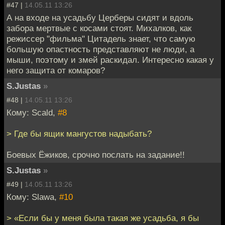
#47 |
14.05.11 13:26
А на входе на усадьбу Церберы сидят и вдоль
забора мертвые с косами стоят. Михалков, как
режиссер "фильма" Цитадель знает, что самую
большую опастность представляют не люди, а
мыши, поэтому и змей раскидал. Интересно какая у
него защита от комаров?
S.Justas
»
#48 |
14.05.11 13:26
Кому: Scald,
#8
> Где бы ящик мангустов надыбать?
Боевых Ёжиков, срочно послать на задание!!
S.Justas
»
#49 |
14.05.11 13:26
Кому: Slawa,
#10
> «Если бы у меня была такая же усадьба, я бы