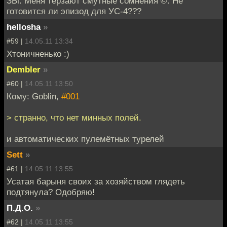
ЗЫ. Меня терзают смутные сомнения ©. Не
готовится ли эпизод для УС-4???
hellosha
»
#59 |
14.05.11 13:34
Хтоничненько :)
Dembler
»
#60 |
14.05.11 13:50
Кому: Goblin,
#001
> странно, что нет минных полей.
и автоматических пулемётных турелей
Sett
»
#61 |
14.05.11 13:55
Усатая барыня своих за хозяйством глядеть
подтянула? Одобряю!
П.Д.О.
»
#62 |
14.05.11 13:55