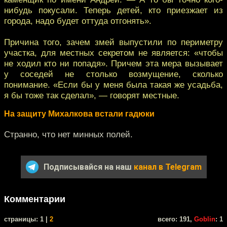
нибудь покусали. Теперь детей, кто приезжает из
города, надо будет оттуда отгонять».
Причина того, зачем змей выпустили по периметру
участка, для местных секретом не является: «чтобы
не ходил кто ни попадя». Причем эта мера вызывает
у соседей не столько возмущение, сколько
понимание. «Если бы у меня была такая же усадьба,
я бы тоже так сделал», — говорят местные.
На защиту Михалкова встали гадюки
Странно, что нет минных полей.
Подписывайся на наш
канал в Telegram
Комментарии
cтраницы: 1 |
2
всего: 191,
Goblin
: 1