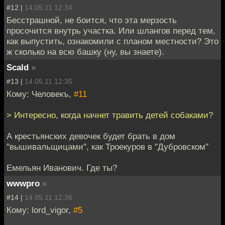
#12 |
14.05.11 12:34
Бесстрашной, не боится, что эта мерзость
просочится внутрь участка. Или шлангов перед тем,
как выпустить, ознакомили с планом местности? Это
ж сколько на всю башку (ну, вы знаете).
Scald
»
#13 |
14.05.11 12:35
Кому: Человекъ,
#11
> Интересно, когда начнет травить детей собаками?
А крестьянских девочек будет брать в дом
"вышивальщицами", как Троекуров в "Дубровском"
Емельян Иванович. Где ты?
wwwpro
»
#14 |
14.05.11 12:36
Кому: lord_vigor,
#5