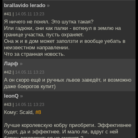
brallavido lerado
»
#41 |
14.05.11 13:23
Я ничего не понял. Это шутка такая?
Или гадюки, они как палки - воткнул в землю на
границе участка, пусть охраняет.
Она ж и в дом может заползти и вообще уебать в
неизвестном направлении.
Что за странная новость.
Ларф
»
#42 |
14.05.11 13:23
А он скоро ещё и ручных львов заведёт, и возможно
даже боерогов купит)
leonQ
»
#43 |
14.05.11 13:23
Кому: Scald,
#8
Лучше королевскую кобру приобрети. Эффективнее
будет, да и эффектнее. И мало ли, вдруг с ней
барин договориться не сможет ?