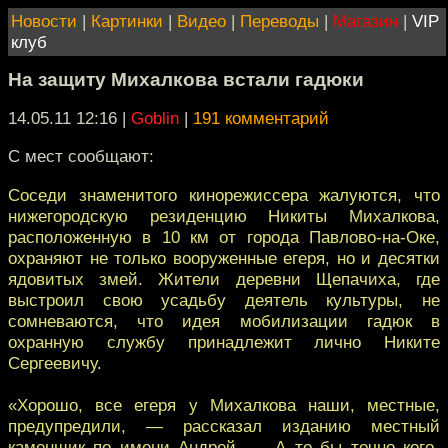
Новости
|
Картинки
|
Видео
|
Переводы
|
Магазин
|
VIP
клуб
На защиту Михалкова встали гадюки
14.05.11 12:16
|
Goblin
|
191 комментарий
C мест сообщают:
Соседи знаменитого кинорежиссера жалуются, что
нижегородскую резиденцию Никиты Михалкова,
расположенную в 10 км от города Павлово-на-Оке,
охраняют не только вооруженные егеря, но и десятки
ядовитых змей. Жители деревни Щепачиха, где
выстроил свою усадьбу деятель культуры, не
сомневаются, что идея мобилизации гадюк в
охранную службу принадлежит лично Никите
Сергеевичу.
«Хорошо, все егеря у Михалкова наши, местные,
предупредили, — рассказал изданию местный
каменщик по имени Андрей. — А то бы точно кого-