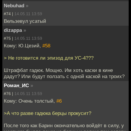
Nebuhad
»
#74 |
14.05.11 13:59
Вельзевул усатый
dizappa
»
#75 |
14.05.11 13:59
Кому: Ю.Цезий,
#58
> Не готовится ли эпизод для УС-4???
Штрафбат гадюк. Мощно. Им хоть каски в кине
дадут? Или будут ползать с одной каской на троих?
Роман_ИС
»
#76 |
14.05.11 13:59
Кому: Очень толстый,
#6
>А что разве гадюка берцы прокусит?
После того как Барин окончательно войдёт в силу, у