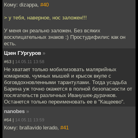
Кому: dizappa,
#40
> у тебя, наверное, нос заложен!!!
У меня он реально заложен. Без всяких
восклицательных знаков :) Простудифилис как он
есть.
Цзен ГУргуров
»
#63 |
14.05.11 13:58
Не хватает только мобилизовать малярийных
комариков, чумных мышей и крысок вкупе с
боговдохновленными тарантулами. Тогда усадьба
Барина уж точно окажется в полной безопасности от
посягательств различных Иванушек-дурачков.
Останется только переименовать ее в "Кащеево".
nanobes
»
#64 |
14.05.11 13:59
Кому: brallavido lerado,
#41