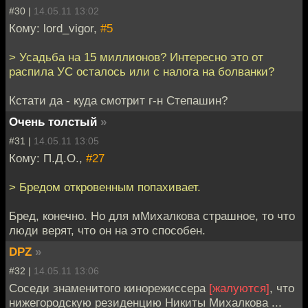
#30 |
14.05.11 13:02
Кому: lord_vigor,
#5
> Усадьба на 15 миллионов? Интересно это от
распила УС осталось или с налога на болванки?
Кстати да - куда смотрит г-н Степашин?
Очень толстый
»
#31 |
14.05.11 13:05
Кому: П.Д.О.,
#27
> Бредом откровенным попахивает.
Бред, конечно. Но для мМихалкова страшное, то что
люди верят, что он на это способен.
DPZ
»
#32 |
14.05.11 13:06
Соседи знаменитого кинорежиссера
[жалуются]
, что
нижегородскую резиденцию Никиты Михалкова ...