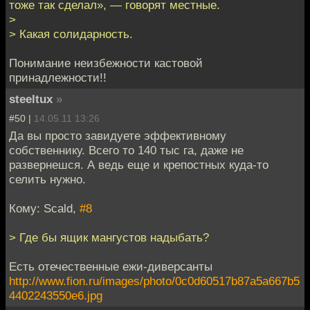
тоже так сделал», — говорят местные.
>
> Какая солидарность.
Понимание неизбежности кастовой
принадлежности!!
steeltux
»
#50 |
14.05.11 13:26
Да вы просто завидуете эффективному
собственнику. Всего то 140 тыс га, даже не
развернешся. А ведь еще и крепостных куда-то
селить нужно.
Кому: Scald,
#8
> Где бы ящик мангустов надыбать?
Есть отечественные ежи-диверсанты
http://www.fion.ru/images/photo/0c0d60517b87a5a667b5
4402243550e6.jpg