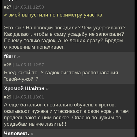
#27 |
14.05.11 12:50
> змей выпустили по периметру участка
Это как? На поводки посадили? Чем удерживают?
Как делают, чтобы в саму усадьбу не заползали?
Почему только гадюк, а не леших сразу? Бредом
откровенным попахивает.
f8err
»
#28 |
14.05.11 12:57
Бред какой-то. У гадюк система распознавания
"свой-чужой"?
Хромой Шайтан
»
#29 |
14.05.11 13:01
А ещё батальон специально обученых кротов,
окапывают чужака и утаскивают в свои норы, а там
проделывают с ним всякое. Опасно по чужим-то
усадьбам нынче лазить!!!
Человекъ
»