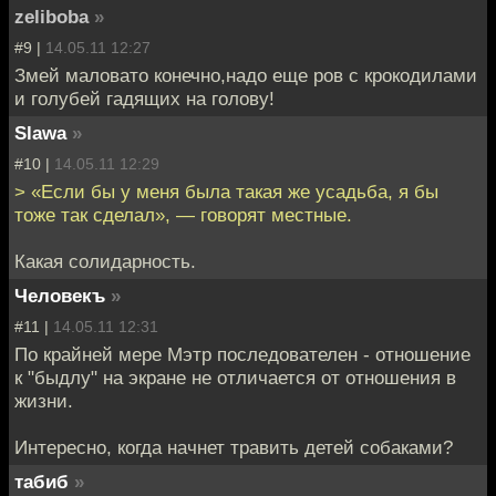
zeliboba
»
#9 |
14.05.11 12:27
Змей маловато конечно,надо еще ров с крокодилами
и голубей гадящих на голову!
Slawa
»
#10 |
14.05.11 12:29
> «Если бы у меня была такая же усадьба, я бы
тоже так сделал», — говорят местные.
Какая солидарность.
Человекъ
»
#11 |
14.05.11 12:31
По крайней мере Мэтр последователен - отношение
к "быдлу" на экране не отличается от отношения в
жизни.
Интересно, когда начнет травить детей собаками?
табиб
»