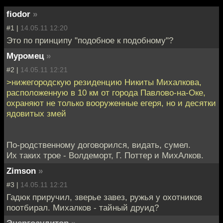
fiodor
»
#1 |
14.05.11 12:20
Это по принципу "подобное к подобному"?
Муромец
»
#2 |
14.05.11 12:21
>нижегородскую резиденцию Никиты Михалкова,
расположенную в 10 км от города Павлово-на-Оке,
охраняют не только вооруженные егеря, но и десятки
ядовитых змей
По-родственному договорился, видать, сумел.
Их таких трое - Волдеморт, Г. Поттер и МихАлков.
Zimson
»
#3 |
14.05.11 12:21
Гадюк приручил, зверье завез, ружья у охотников
поотбирал. Михалков - тайный друид?