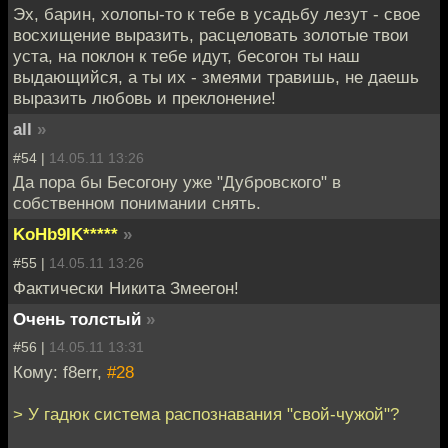
Эх, барин, холопы-то к тебе в усадьбу лезут - свое
восхищение выразить, расцеловать золотые твои
уста, на поклон к тебе идут, бесогон ты наш
выдающийся, а ты их - змеями травишь, не даешь
выразить любовь и преклонение!
all
»
#54 |
14.05.11 13:26
Да пора бы Бесогону уже "Дубровского" в
собственном понимании снять.
KoHb9IK*****
»
#55 |
14.05.11 13:26
Фактически Никита Змеегон!
Очень толстый
»
#56 |
14.05.11 13:31
Кому: f8err,
#28
> У гадюк система распознавания "свой-чужой"?