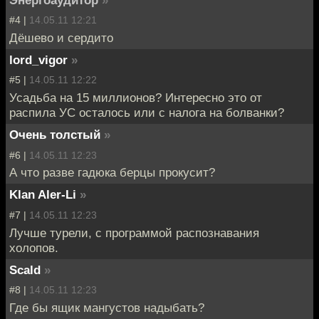
Энергоаудитор
»
#4 |
14.05.11 12:21
Дёшево и сердито
lord_vigor
»
#5 |
14.05.11 12:22
Усадьба на 15 миллионов? Интересно это от
распила УС осталось или с налога на болванки?
Очень толстый
»
#6 |
14.05.11 12:23
А что разве гадюка берцы прокусит?
Klan Aler-Li
»
#7 |
14.05.11 12:23
Лучше турели, с программой распознавания
холопов.
Scald
»
#8 |
14.05.11 12:23
Где бы ящик мангустов надыбать?