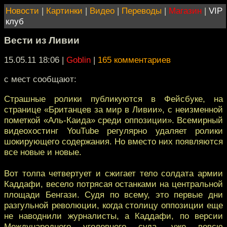
Новости
|
Картинки
|
Видео
|
Переводы
|
Магазин
|
VIP
клуб
Вести из Ливии
15.05.11 18:06
|
Goblin
|
165 комментариев
с мест сообщают:
Страшные ролики публикуются в Фейсбуке, на
странице «Британцев за мир в Ливии», с неизменной
пометкой «Аль-Каида» среди оппозиции». Всемирный
видеохостинг YouTube регулярно удаляет ролики
шокирующего содержания. Но вместо них появляются
все новые и новые.
Вот толпа четвертует и сжигает тело солдата армии
Каддафи, весело потрясая останками на центральной
площади Бенгази. Судя по всему, это первые дни
разгульной революции, когда столицу оппозиции еще
не наводнили журналисты, а Каддафи, по версии
Международного уголовного суда, уже вовсю