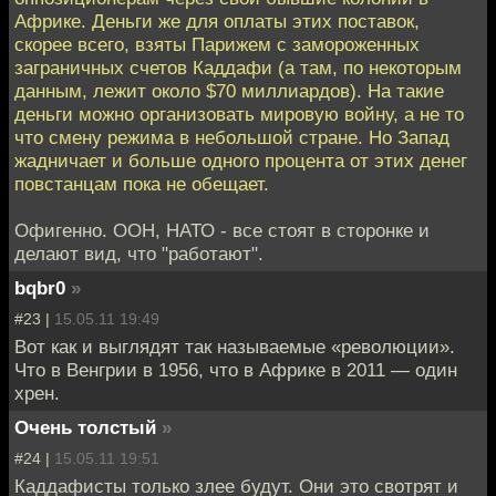
Африке. Деньги же для оплаты этих поставок,
скорее всего, взяты Парижем с замороженных
заграничных счетов Каддафи (а там, по некоторым
данным, лежит около $70 миллиардов). На такие
деньги можно организовать мировую войну, а не то
что смену режима в небольшой стране. Но Запад
жадничает и больше одного процента от этих денег
повстанцам пока не обещает.
Офигенно. ООН, НАТО - все стоят в сторонке и
делают вид, что "работают".
bqbr0
»
#23 |
15.05.11 19:49
Вот как и выглядят так называемые «революции».
Что в Венгрии в 1956, что в Африке в 2011 — один
хрен.
Очень толстый
»
#24 |
15.05.11 19:51
Каддафисты только злее будут. Они это свотрят и