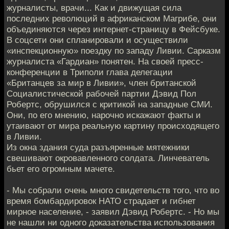
журналисты, врачи... Как и движущая сила
последних революций в африканском Магрибе, они
объединяются через интернет-страницу в Фейсбуке.
В соцсети они спланировали и осуществили
«инспекционную» поездку по западу Ливии. Сарказм
журналиста «Гардиан» понятен. На своей пресс-
конференции в Триполи глава делегации
«Британцев за мир в Ливии», член британской
Социалистической рабочей партии Дэвид Пол
Робертс, обрушился с критикой на западные СМИ.
Они, по его мнению, нарочно искажают факты и
утаивают от мира реальную картину происходящего
в Ливии.
Из окна здания суда разъяренные мятежники
свешивают окровавленного солдата. Линчеватель
бьет его огромным мачете.
- Мы собрали очень много свидетельств того, что во
время бомбардировок НАТО страдает и гибнет
мирное население, - заявил Дэвид Робертс. - Но мы
не нашли ни одного доказательства использования