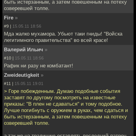
быть истерзанным, а затем повешенным на потеху
озверевшей толпе.
Fire
»
#9 |
15.05.11 18:56
Мда жалко мухамора. Убьют таки гниды! "Войска
легитимного правительства" во всей красе!
Валерий Ильич
»
#10 |
15.05.11 18:56
Рафик ни разу не комбатант!
Zweideutigkeit
»
#11 |
15.05.11 19:01
> Горе побежденным. Думаю подобные события
заставят по другому посмотреть на известные
приказы: "В плен не сдаваться" и тому подобное.
Лучше погибнуть с оружием в руках, чем сдаться и
быть истерзанным, а затем повешенным на потеху
озверевшей толпе.
а так же на традицию оставлять последний патрон