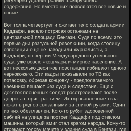
регулярно удаляет ролики шокирующего
содержания. Но вместо них появляются все новые и
новые.
Вот толпа четвертует и сжигает тело солдата армии
Каддафи, весело потрясая останками на
центральной площади Бенгази. Судя по всему, это
первые дни разгульной революции, когда столицу
оппозиции еще не наводнили журналисты, а
Каддафи, по версии Международного уголовного
суда, уже вовсю «кошмарил» мирное население. А
вот несколько десятков повстанцев избивают одного
чернокожего. Эти кадры показывали по ТВ как
потасовку, обрезав концовку - предполагаемого
наемника вешают без суда и следствия. Еще с
десяток плененных солдат расстреливают после
допроса с пристрастием. Их окровавленные тела
лежат в ряд со связанными за спиной руками. Один
из них обезглавлен. Кого-то рубят здоровенной
саблей на улице за портрет Каддафи под стеклом
машины, который вмиг стал врагом народа. Кому-то
отсекают голову мачете у здания суда в Бенгази, где