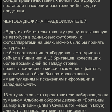
Солдат правительственных войск после допроса
поставили на колени и расстреляли без суда и
следствия.
ЧЕРТОВА ДЮЖИНА ПРАВДОИСКАТЕЛЕЙ
«В других обстоятельствах эту группу, высыпавшую
из автобуса в одинаковых футболках, с
фотоаппаратами на шеях, можно было бы принять
за туристов, -
не без сарказма пишет «Гардиан». - Но туристов
сейчас в Ливии нет. А 13 британцев, колесивших
более восьми дней по западу страны,
провозгласили свою миссию как «поиск фактов»,
которые можно было бы противопоставить
«манипуляциям и искажениям информации в
западных СМИ».
13 энтузиастов - это представители набирающего на
туманном Альбионе обороты движения «Британцы
за мир в Ливии» (British Civilians for Peace in Libya):
адвокаты, правозащитники, независимые