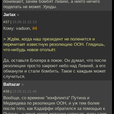
понимают, зачем бомбят Ливию, а никто ничего
поделать не может. Уроды.
Jarlax
»
#37 |
15.05.11 21:13
Кому: vadson,
#4
> Ждём, когда наш президент не поленится и
перечитает известную резолюцию ООН. Глядишь,
что-нибудь новое отольёт.
Да, оставьте Блогера в покое. Он думал, что после
резолюции просто закроют небо над Ливией, а его
обманули и стали бомбить. Такое с каждым может
случиться.
Baltazar
»
#38 |
15.05.11 21:48
Вообще, со времени "конфликта" Путина и
Медведева по резолюции ООН, и уж тем более
после того, как Кадаффи обратился за помощью к
Путину - у меня зрело желание написать пару слов