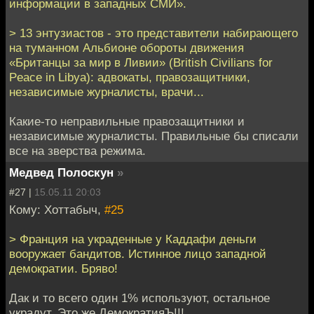
информации в западных СМИ».
> 13 энтузиастов - это представители набирающего
на туманном Альбионе обороты движения
«Британцы за мир в Ливии» (British Civilians for
Peace in Libya): адвокаты, правозащитники,
независимые журналисты, врачи...
Какие-то неправильные правозащитники и
независимые журналисты. Правильные бы списали
все на зверства режима.
Медвед Полоскун
»
#27 |
15.05.11 20:03
Кому: Хоттабыч,
#25
> Франция на украденные у Каддафи деньги
вооружает бандитов. Истинное лицо западной
демократии. Бряво!
Дак и то всего один 1% используют, остальное
украдут. Это же ДемократияЪ!!!