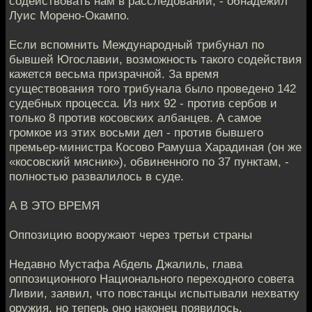
содействовать нам в расследовании, - обнадежил
Луис Морено-Окампо.
Если вспомнить Международный трибунал по
бывшей Югославии, возможность такого содействия
кажется весьма призрачной. За время
существования того трибунала было проведено 142
судебных процесса. Из них 92 - против сербов и
только 8 против косовских албанцев. А самое
громкое из этих восьми дел - против бывшего
премьер-министра Косово Рамуша Харадиная (он же
«косовский мясник»), обвиненного по 37 пунктам, -
полностью развалилось в суде.
А В ЭТО ВРЕМЯ
Оппозицию вооружают через третьи страны
Недавно Мустафа Абдель Джалиль, глава
оппозиционного Национального переходного совета
Ливии, заявил, что повстанцы испытывали нехватку
оружия, но теперь оно наконец появилось.