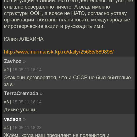
по ситуации в Ливии. Но о его деятельности, увы, не
слышно совершенно ничего. А ведь именно
структуры ООН, а вовсе не НАТО, согласно уставу
организации, обязаны планировать международные
миротворческие акции и руководить ими.
Юлия АЛЕХИНА
http://www.murmansk.kp.ru/daily/25685/889898/
Zavhoz
»
#2 |
15.05.11 18:14
Этак они договорятся, что и СССР не был обителью
зла.
TerraCremada
»
#3 |
15.05.11 18:14
Дикие упыри.
vadson
»
#4 |
15.05.11 18:23
Ждём, когда наш президент не поленится и