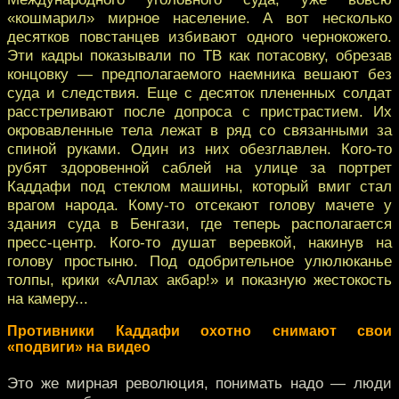
«кошмарил» мирное население. А вот несколько
десятков повстанцев избивают одного чернокожего.
Эти кадры показывали по ТВ как потасовку, обрезав
концовку — предполагаемого наемника вешают без
суда и следствия. Еще с десяток плененных солдат
расстреливают после допроса с пристрастием. Их
окровавленные тела лежат в ряд со связанными за
спиной руками. Один из них обезглавлен. Кого-то
рубят здоровенной саблей на улице за портрет
Каддафи под стеклом машины, который вмиг стал
врагом народа. Кому-то отсекают голову мачете у
здания суда в Бенгази, где теперь располагается
пресс-центр. Кого-то душат веревкой, накинув на
голову простыню. Под одобрительное улюлюканье
толпы, крики «Аллах акбар!» и показную жестокость
на камеру...
Противники Каддафи охотно снимают свои
«подвиги» на видео
Это же мирная революция, понимать надо — люди