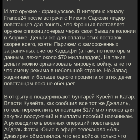
И это оружие - французское. В интервью каналу
France24 после встречи с Николя Саркози лидер
повстанцев дал понять, что Франция поставляет
оружие оппозиционерам через свои бывшие колонии
в Африке. Деньги же для оплаты этих поставок,
скорее всего, взяты Парижем с замороженных
заграничных счетов Каддафи (а там, по некоторым
данным, лежит около $70 миллиардов). На такие
деньги можно организовать мировую войну, а не то
что смену режима в небольшой стране. Но Запад
жадничает и больше одного процента от этих денег
повстанцам пока не обещает.
В открытую поддерживают бунтарей Кувейт и Катар.
Власти Кувейта, как сообщил все тот же Джалиль,
готовы перечислить оппозиции $177 миллионов для
закупки вооружений и выплаты пособий наемникам.
А руководитель военных операций повстанцев
Абдель Фатах-Юнис в эфире телеканала «Аль-
Джазира» обмолвился, что его войска только что