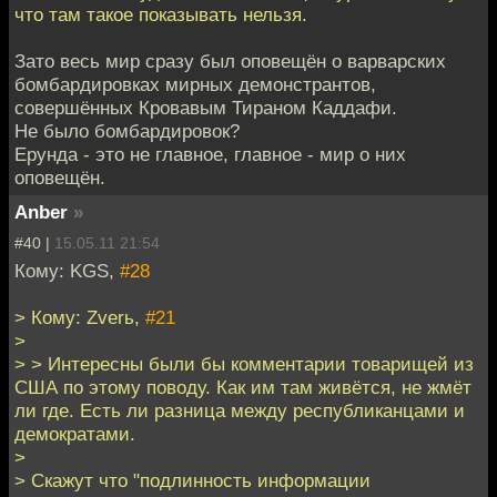
что там такое показывать нельзя.
Зато весь мир сразу был оповещён о варварских
бомбардировках мирных демонстрантов,
совершённых Кровавым Тираном Каддафи.
Не было бомбардировок?
Ерунда - это не главное, главное - мир о них
оповещён.
Anber
»
#40 |
15.05.11 21:54
Кому: KGS,
#28
> Кому: Zverь,
#21
>
> > Интересны были бы комментарии товарищей из
США по этому поводу. Как им там живётся, не жмёт
ли где. Есть ли разница между республиканцами и
демократами.
>
> Скажут что "подлинность информации