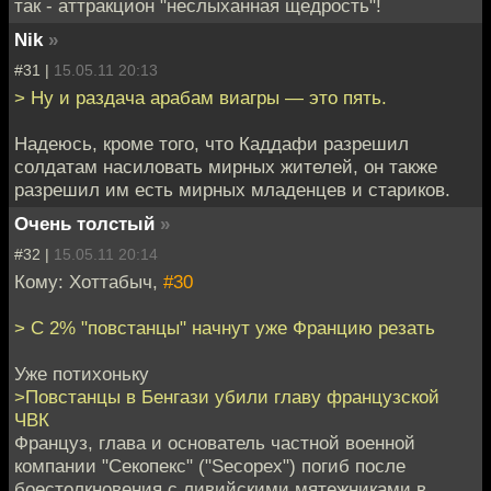
так - аттракцион "неслыханная щедрость"!
Nik
»
#31 |
15.05.11 20:13
> Ну и раздача арабам виагры — это пять.
Надеюсь, кроме того, что Каддафи разрешил
солдатам насиловать мирных жителей, он также
разрешил им есть мирных младенцев и стариков.
Очень толстый
»
#32 |
15.05.11 20:14
Кому: Хоттабыч,
#30
> С 2% "повстанцы" начнут уже Францию резать
Уже потихоньку
>Повстанцы в Бенгази убили главу французской
ЧВК
Француз, глава и основатель частной военной
компании "Секопекс" ("Secopex") погиб после
боестолкновения с ливийскими мятежниками в