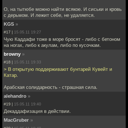
О, на тытюбе можно найти всякое. И сиськи и кровь
с дерьмом. И лежит себе, не удаляется.
KGS
»
#17 |
15.05.11 19:27
Чую Каддафи тоже в море бросят - либо с бетоном
на ногах, либо к акулам, либо по кусочкам.
browny
»
#18 |
15.05.11 19:33
> В открытую поддерживают бунтарей Кувейт и
Катар.
Арабская солидарность - страшная сила.
alehandro
»
#19 |
15.05.11 19:40
Декаддафизация в действии.
MacGruber
»