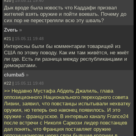
#20 |
15.05.11 19:40
Дык вроде была новость что Каддафи призвал
жителей взять оружие и пойти воевать. Почему до
сих пор не перестреляли всю эту шваль?
Zverь
»
#21 |
15.05.11 19:48
Интересны были бы комментарии товарищей из
США по этому поводу. Как им там живётся, не жмёт
ли где. Есть ли разница между республиканцами и
демократами.
clumba5
»
#22 |
15.05.11 19:48
>> Недавно Мустафа Абдель Джалиль, глава
оппозиционного Национального переходного совета
Ливии, заявил, что повстанцы испытывали нехватку
оружия, но теперь оно наконец появилось. И это
оружие - французское. В интервью каналу France24
после встречи с Николя Саркози лидер повстанцев
дал понять, что Франция поставляет оружие
оппозиционерам через свои бывшие колонии в