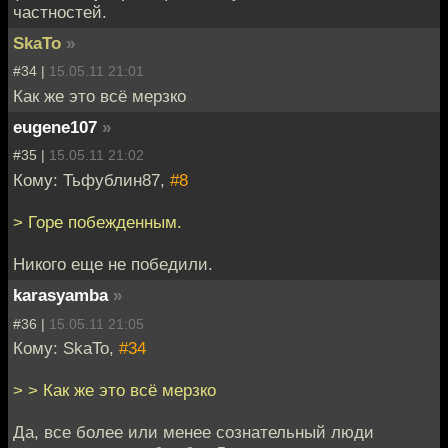
частностей.
SkaTo
»
#34 |
15.05.11 21:01
Как же это всё мерзко
eugene107
»
#35 |
15.05.11 21:02
Кому: Тьфублин87,
#8
> Горе побежденным.
Никого еще не победили.
karasyamba
»
#36 |
15.05.11 21:05
Кому: SkaTo,
#34
> > Как же это всё мерзко
Да, все более или менее сознательный люди