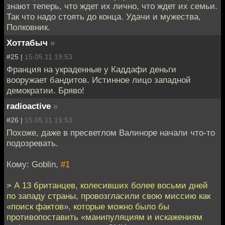
знают теперь, что ждет их лично, что ждет их семьи.
Так что надо стоять до конца. Удачи и мужества,
Полковник.
Хоттабыч
»
#25 |
15.05.11 19:53
Франция на украденные у Каддафи деньги
вооружает бандитов. Истинное лицо западной
демократии. Бряво!
radioactive
»
#26 |
15.05.11 19:53
Похоже, даже в пресветлом Валиноре начали что-то
подозревать.
Кому: Goblin,
#1
> А 13 британцев, колесивших более восьми дней
по западу страны, провозгласили свою миссию как
«поиск фактов», которые можно было бы
противопоставить «манипуляциям и искажениям