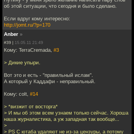
об этой ситуации, что сегодня и было сделано.
Если вдруг кому интересно:
http://jomt.ru/?p=170
Anber
»
#39 |
15.05.11 21:49
Кому: TerraCremada,
#3
> Дикие упыри.
Вот это и есть - "правильный ислам".
А который у Каддафи - неправильный.
Кому: colt,
#14
> *визжит от восторга*
> И мы об этом всем узнаем только сейчас. Хороша
наша журналистика, а уж западная так вообще...
>
> PS С ютаба удаляют не из-за цензуры, а потому