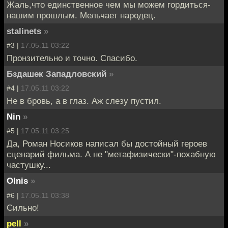
Жаль,что единственное чем мы можем гордиться-
нашим прошлым. Мельчает народец.
stalinets
»
#3 |
17.05.11 03:22
Пронзительно и точно. Спасибо.
Бздашек Западловский
»
#4 |
17.05.11 03:22
Не в бровь, а в глаз. Аж слезу пустил.
Nin
»
#5 |
17.05.11 03:25
Да, Роман Носиков написал бы достойный героев
сценарий фильма. А не "метафизически"-похабную
частушку...
Olnis
»
#6 |
17.05.11 03:38
Сильно!
pell
»