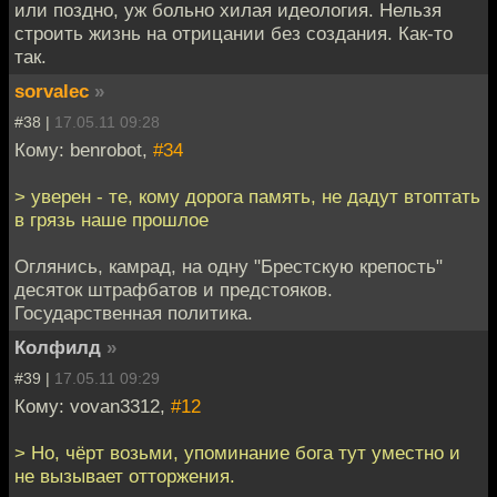
или поздно, уж больно хилая идеология. Нельзя
строить жизнь на отрицании без создания. Как-то
так.
sorvalec
»
#38 |
17.05.11 09:28
Кому: benrobot,
#34
> уверен - те, кому дорога память, не дадут втоптать
в грязь наше прошлое
Оглянись, камрад, на одну "Брестскую крепость"
десяток штрафбатов и предстояков.
Государственная политика.
Колфилд
»
#39 |
17.05.11 09:29
Кому: vovan3312,
#12
> Но, чёрт возьми, упоминание бога тут уместно и
не вызывает отторжения.