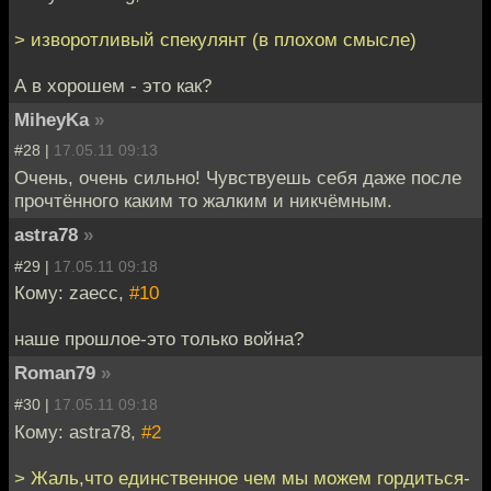
> изворотливый спекулянт (в плохом смысле)
А в хорошем - это как?
MiheyKa
»
#28 |
17.05.11 09:13
Очень, очень сильно! Чувствуешь себя даже после
прочтённого каким то жалким и никчёмным.
astra78
»
#29 |
17.05.11 09:18
Кому: zaecc,
#10
наше прошлое-это только война?
Roman79
»
#30 |
17.05.11 09:18
Кому: astra78,
#2
> Жаль,что единственное чем мы можем гордиться-