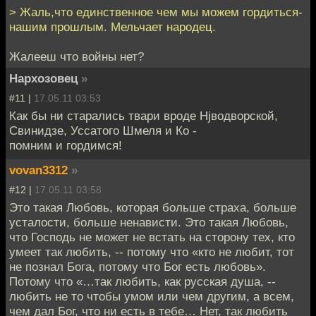
> Жаль,что единственное чем мы можем гордиться-
нашим прошлым. Мельчает народец.
Жалееш что войны нет?
Нархозовец
»
#11 |
17.05.11 03:53
Как бы ни старались твари вроде Нjводворской,
Свинидзе, Уссатого Шмеля и Ко -
помним и гордимся!
vovan3312
»
#12 |
17.05.11 03:58
Это такая Любовь, которая больше страха, больше
усталости, больше ненависти. Это такая Любовь,
что Господь не может не встать на сторону тех, кто
умеет так любить, -- потому что «кто не любит, тот
не познал Бога, потому что Бог есть любовь».
Потому что «…так любить, как русская душа, --
любить не то чтобы умом или чем другим, а всем,
чем дал Бог, что ни есть в тебе… Нет, так любить