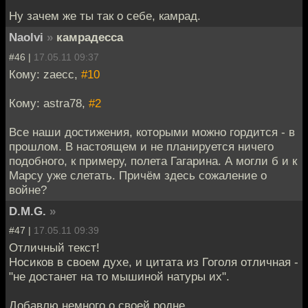
Ну зачем же ты так о себе, камрад.
Naolvi
»
камрадесса
#46 |
17.05.11 09:37
Кому: zaecc,
#10
Кому: astra78,
#2
Все наши достижения, которыми можно гордится - в
прошлом. В настоящем и не планируется ничего
подобного, к примеру, полета Гагарина. А могли б и к
Марсу уже слетать. Причём здесь сожаление о
войне?
D.M.G.
»
#47 |
17.05.11 09:39
Отличный текст!
Носиков в своем духе, и цитата из Гоголя отличная -
"не достанет на то мышиной натуры их".
Добавлю немного о своей родне.