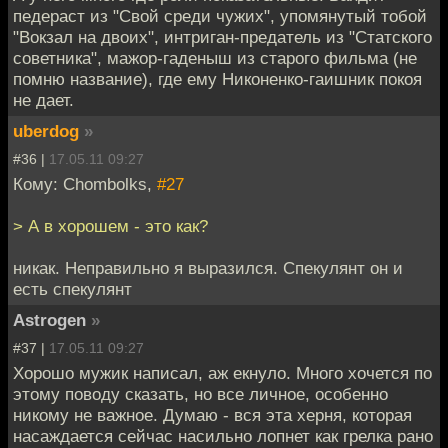
педераст из "Свой среди чужих", упомянутый тобой
"Вокзал на двоих", интриган-предатель из "Статского
советника", мажор-гаденыш из старого фильма (не
помню название), где ему Никоненко-гаишник покоя
не дает.
uberdog
»
#36 |
17.05.11 09:27
Кому: Chombolks,
#27
> А в хорошем - это как?
никак. Неправильно я выразился. Спекулянт он и
есть спекулянт
Astrogen
»
#37 |
17.05.11 09:27
Хорошо мужик написал, аж екнуло. Много хочется по
этому поводу сказать, но все личное, особенно
никому не важное. Думаю - вся эта херня, которая
насаждается сейчас насильно лопнет как грелка рано