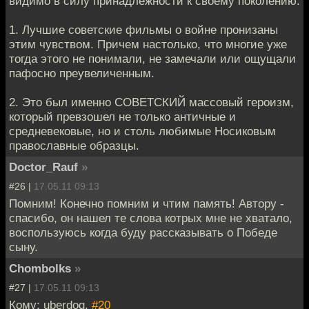
видимо в силу принадлежности к своему поколению.
1. Лучшие советские фильмы о войне пронизаны
этим чувством. Причем настолько, что многие уже
тогда этого не понимали, не замечали или ощущали
пафосно преувеличенным.
2. Это был именно СОВЕТСКИЙ массовый героизм,
который превзошел не только античные и
средневековые, но и столь любимые Носиковым
православные образцы.
Doctor_Rauf
»
#26 |
17.05.11 09:13
Помним! Конечно помним и чтим память! Автору -
спасибо, он нашел те слова котрых мне не хватало,
воспользуюсь когда буду рассказывать о Победе
сыну.
Chombolks
»
#27 |
17.05.11 09:13
Кому: uberdog,
#20