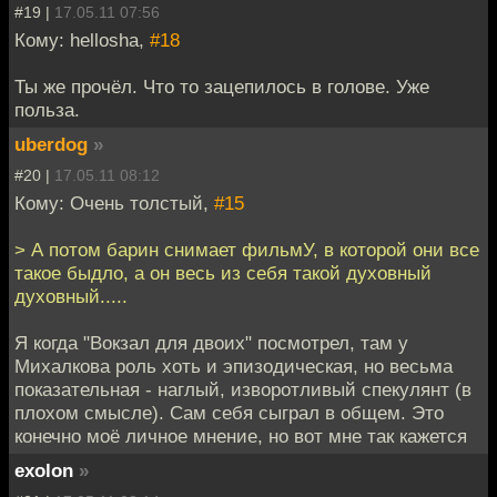
#19 |
17.05.11 07:56
Кому: hellosha,
#18
Ты же прочёл. Что то зацепилось в голове. Уже
польза.
uberdog
»
#20 |
17.05.11 08:12
Кому: Очень толстый,
#15
> А потом барин снимает фильмУ, в которой они все
такое быдло, а он весь из себя такой духовный
духовный.....
Я когда "Вокзал для двоих" посмотрел, там у
Михалкова роль хоть и эпизодическая, но весьма
показательная - наглый, изворотливый спекулянт (в
плохом смысле). Сам себя сыграл в общем. Это
конечно моё личное мнение, но вот мне так кажется
exolon
»