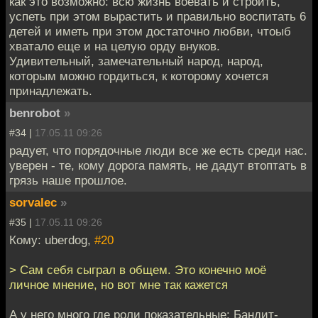
как это возможно: всю жизнь воевать и строить,
успеть при этом вырастить и правильно воспитать 6
детей и иметь при этом достаточно любви, чтоыб
хватало еще и на целую орду внуков.
Удивительный, замечательный народ, народ,
которым можно гордиться, к которому хочется
принадлежать.
benrobot
»
#34 |
17.05.11 09:26
радует, что порядочные люди все же есть среди нас.
уверен - те, кому дорога память, не дадут втоптать в
грязь наше прошлое.
sorvalec
»
#35 |
17.05.11 09:26
Кому: uberdog,
#20
> Сам себя сыграл в общем. Это конечно моё
личное мнение, но вот мне так кажется
А у него много где роли показательные: Бандит-