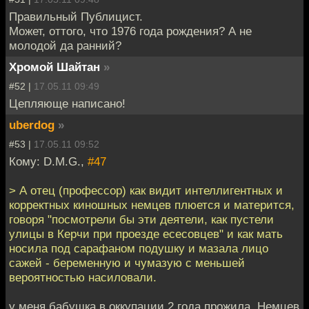
Правильный Публицист.
Может, оттого, что 1976 года рождения? А не
молодой да ранний?
Хромой Шайтан
»
#52 |
17.05.11 09:49
Цепляюще написано!
uberdog
»
#53 |
17.05.11 09:52
Кому: D.M.G.,
#47
> А отец (профессор) как видит интеллигентных и
корректных киношных немцев плюется и матерится,
говоря "посмотрели бы эти деятели, как пустели
улицы в Керчи при проезде есесовцев" и как мать
носила под сарафаном подушку и мазала лицо
сажей - беременную и чумазую с меньшей
вероятностью насиловали.
у меня бабушка в оккупации 2 года прожила. Немцев