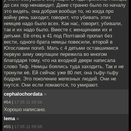
до сих пор ненавидит. Даже странно было по началу
это видеть, она добрая вообще то, но когда про
войну речь заходит, говорит, что убивать этих
немцев надо было всех. Как нас, говорит, убивали,
так и их надо было. Вместе с женщинами их и
детьми. Её отец в 41 под Полтавой пропал без
вести, одного брата немцы повесили, второй в
Югославии погиб. Мать с 4 детьми оставшимися
первую зиму оккупации пережила во многом
благодаря тому, что на входной двери написала
слово Тиф. Немцы боялись туда заходить. Так и не
тронули её. Ей сейчас уже 80 лет, она тьфу-тьфу
бодрая. Это поколение железных людей. Они не
гнутся. Они если ломаются, то умирают.
cephalochordata
»
#54 |
17.05.11 09:56
Хорошо написано.
lema
»
#55 |
17.05.11 09:58