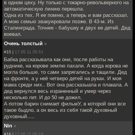
в одном цеху. Ну только с токарно-револьверного на
автоматическую линию перешла.
Одна из тех. Я ее помню, а теперь и вам рассказал.
А мою семью эвакуировали позже. В 43-м. Из
Сталинграда. Точнее - бабушку и двух ее детей. Дед
воевал.
Очень толстый
»
#15 |
17.05.11 05:51
Бабка рассказывала как они, после работы на
руднике, на корове землю пахали. А когда корова не
могла больше, то сами запрягались и тащили. Дед
на фронте, а у неё четверо детей на руках. И моя
мама среди них.. Вот она рассказыала и плакала. А
дед вернулся весь израненный и умер через
несколько лет. И до 50 не дожил.
А потом барин снимает фильмУ, в которой они все
такое быдло, а он весь из себя такой духовный
духовный.....
Nin
»
#16 |
17.05.11 06:19