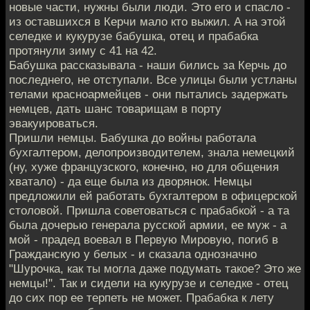
новые части, нужны были люди. Это его и спасло -
из оставшихся в Керчи мало кто выжил. А на этой
селедке и кукурузе бабушка, отец и прабабка
протянули зиму с 41 на 42.
Бабушка рассказывала - наши бились за Керчь до
последнего, не отступали. Все улицы были устланы
телами красноармейцев - они пытались задержать
немцев, дать шанс товарищам в порту
эвакуироваться.
Пришли немцы. Бабушка до войны работала
бухгалтером, делопроизводителем, знала немецкий
(ну, хуже французского, конечно, но для общения
хватало) - да еще была из дворянок. Немцы
предложили ей работать бухгалтером в офицерской
столовой. Пришла советоваться с прабабкой - а та
была дочерью генерала русской армии, ее муж - а
мой - прадед воевал в Первую Мировую, погиб в
Гражданскую у белых - и сказала однозначно
"Шурочка, как ты могла даже подумать такое? Это же
немцы!". Так и сидели на кукурузе и селедке - отец
до сих пор ее терпеть не может. Прабабка к лету