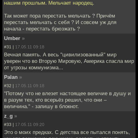
нашим прошлым. Мельчает народец.
Так может пора перестать мельчать ? Причём
перестать мельчать с себя ? И совсем уж для
начала - перестать брюзжать ?
Umber
»
#31 |
17.05.11 09:18
Вечная память. А весь "цивилизованный" мир
уверен что во Вторую Мировую, Америка спасла мир
от угрозы коммунизма...
Palan
»
#32 |
17.05.11 09:18
"Потому что не влезет настоящее величие в душу и
в разум тех, кто всерьёз решил, что они –
величина." - запишу в блокнот.
z_g
»
#33 |
17.05.11 09:20
Это о моих предках. С детства все пытался понять,