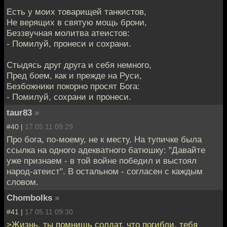
Есть у моих товарищей танкистов,
Не верящих в святую мощь брони,
Беззвучная молитва атеистов:
- Помилуй, пронеси и сохрани.
Стыдясь друг друга и себя немного,
Пред боем, как и прежде на Руси,
Безбожники покорно просят Бога:
- Помилуй, сохрани и пронеси.
taur83
»
#40 |
17.05.11 09:29
Про бога, по-моему, не к месту. На тупичке была
ссылка на одного адекватного батюшку: "Давайте
уже признаем - в той войне победил и выстоял
народ-атеист". В остальном - согласен с каждым
словом.
Chombolks
»
#41 |
17.05.11 09:30
>Жизнь, ты помнишь солдат, что погибли, тебя