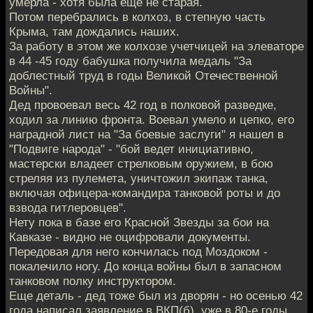
умерла - хотя была еще не старая.
Потом перебрались в колхоз, в степную часть
Крыма, там дождались наших.
За работу в этом же колхозе учетчицей на элеваторе
в 44 -45 году бабушка получила медаль "За
доблестный труд в годы Великой Отечественной
Войны".
Дед провоевал весь 42 год в полковой разведке,
ходил за линию фронта. Воевал умело и цепко, его
наградной лист на "За боевые заслуги" я нашел в
"Подвиге народа" - "бой ведет инициативно,
мастерски владеет стрелковым оружием, в бою
стреляя из пулемета, уничтожил экипаж танка,
включая офицера-командира танковой роты и до
взвода гитлеровцев".
Нету пока в базе его Красной Звезды за бои на
Кавказе - видно не оцифровали документы.
Передовая для него кончилась под Моздоком -
покалечило ногу. До конца войны был в запасном
танковом полку инструктором.
Еще деталь - дед тоже был из дворян - но осенью 42
года написал заявление в ВКП(б), уже в 80-е годы,