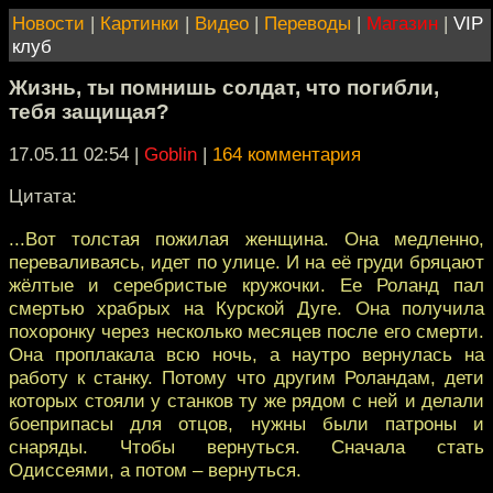
Новости
|
Картинки
|
Видео
|
Переводы
|
Магазин
|
VIP
клуб
Жизнь, ты помнишь солдат, что погибли,
тебя защищая?
17.05.11 02:54
|
Goblin
|
164 комментария
Цитата:
...Вот толстая пожилая женщина. Она медленно,
переваливаясь, идет по улице. И на её груди бряцают
жёлтые и серебристые кружочки. Ее Роланд пал
смертью храбрых на Курской Дуге. Она получила
похоронку через несколько месяцев после его смерти.
Она проплакала всю ночь, а наутро вернулась на
работу к станку. Потому что другим Роландам, дети
которых стояли у станков ту же рядом с ней и делали
боеприпасы для отцов, нужны были патроны и
снаряды. Чтобы вернуться. Сначала стать
Одиссеями, а потом – вернуться.