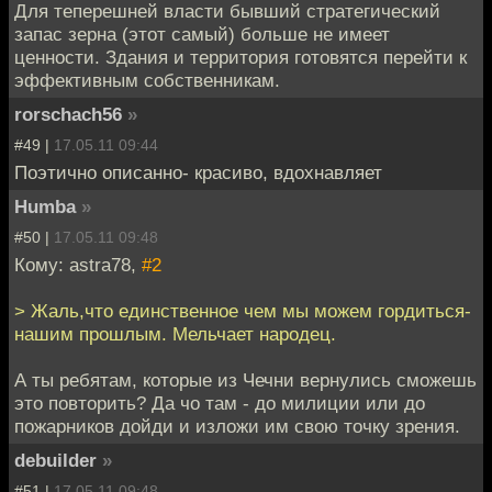
Для теперешней власти бывший стратегический
запас зерна (этот самый) больше не имеет
ценности. Здания и территория готовятся перейти к
эффективным собственникам.
rorschach56
»
#49 |
17.05.11 09:44
Поэтично описанно- красиво, вдохнавляет
Humba
»
#50 |
17.05.11 09:48
Кому: astra78,
#2
> Жаль,что единственное чем мы можем гордиться-
нашим прошлым. Мельчает народец.
А ты ребятам, которые из Чечни вернулись сможешь
это повторить? Да чо там - до милиции или до
пожарников дойди и изложи им свою точку зрения.
debuilder
»
#51 |
17.05.11 09:48