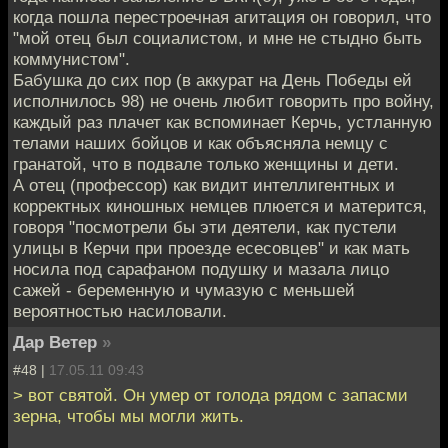
когда пошла перестроечная агитация он говорил, что
"мой отец был социалистом, и мне не стыдно быть
коммунистом".
Бабушка до сих пор (в аккурат на День Победы ей
исполнилось 98) не очень любит говорить про войну,
каждый раз плачет как вспоминает Керчь, устланную
телами наших бойцов и как объясняла немцу с
гранатой, что в подвале только женщины и дети.
А отец (профессор) как видит интеллигентных и
корректных киношных немцев плюется и матерится,
говоря "посмотрели бы эти деятели, как пустели
улицы в Керчи при проезде есесовцев" и как мать
носила под сарафаном подушку и мазала лицо
сажей - беременную и чумазую с меньшей
вероятностью насиловали.
Дар Ветер
»
#48 |
17.05.11 09:43
> вот святой. Он умер от голода рядом с запасми
зерна, чтобы мы могли жить.