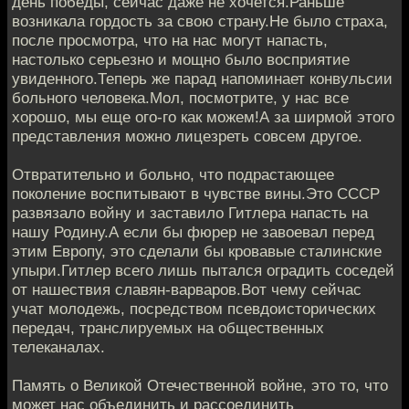
день победы, сейчас даже не хочется.Раньше
возникала гордость за свою страну.Не было страха,
после просмотра, что на нас могут напасть,
настолько серьезно и мощно было восприятие
увиденного.Теперь же парад напоминает конвульсии
больного человека.Мол, посмотрите, у нас все
хорошо, мы еще ого-го как можем!А за ширмой этого
представления можно лицезреть совсем другое.
Отвратительно и больно, что подрастающее
поколение воспитывают в чувстве вины.Это СССР
развязало войну и заставило Гитлера напасть на
нашу Родину.А если бы фюрер не завоевал перед
этим Европу, это сделали бы кровавые сталинские
упыри.Гитлер всего лишь пытался оградить соседей
от нашествия славян-варваров.Вот чему сейчас
учат молодежь, посредством псевдоисторических
передач, транслируемых на общественных
телеканалах.
Память о Великой Отечественной войне, это то, что
может нас объединить и рассоединить