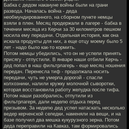
Бабка с дедом накануне войны были на грани
развода. Началась война - деда
необмундированного, на сборном пункте немцы
взяли в плен. Месяц продержали в лагере - бабка в
течении месяца из Керчи за 30 километров пешком
носила ему передачи. Отдельная история, как она
искала продукты для них, а еще отцу моему было 5
лет - надо было как-то кормить.
Потом немцы убедились, что он не успели принять
присягу - отпустили. В январе наши отбили Керчь -
дед попал в наш фильтрлагерь - еще месяц ношения
передач. Перенесла тиф - продолжала носить
передачи, чуть не умерла дорогой - спасли
колхозники, налили кружку молочной сыворотки,
которая восстановила работу желудка после тифа.
Потом наши разобрались, отпутили из
фильтрлагеря, дали неделю отдыха перед
призывом. За неделю дед успел натаскать несколько
ведер керченской селедки, наменяли на вещи, и на
базе получил два мешка кукурузного зерна. Потом
деда переправили на Кавказ, там формировались