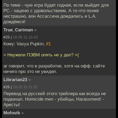
По теме - чую игра будет годная, если выйдет для
РС - заценю с удовольствием. А то что позже
нестрашно, вон Ассассина дождались и L.A.
дождёмся!
True_Cartman
»
#25 |
18.05.11 10:42
Кому: Vasya Pupkin,
#1
> Неужели ПЭВМ опять не у дел? =(
аг говорит, что в разработке, хотя на офф. сайте
ничего про это не увидел.
Librarian23
»
#26 |
18.05.11 11:01
Перевод на русский этого трейлера как всегда не
подкачал. Homicide men - убийцы, Harassment! -
Аресты!
Mofovik
»