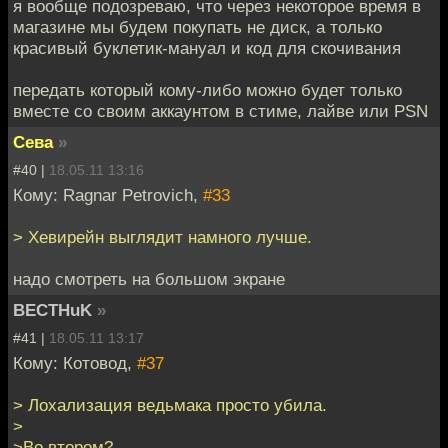
я вообще подозреваю, что через некоторое время в
магазине мы будем покупать не диск, а только
красивый буклетик-мануал и код для скочивания
передать который кому-либо можно будет только
вместе со своим аккаунтом в стиме, лайве или PSN
Сева
»
#40 |
18.05.11 13:16
Кому: Ragnar Petrovich,
#33
> Хевирейн выглядит намного лучше.
надо смотреть на большом экране
BECTHuK
»
#41 |
18.05.11 13:17
Кому: Котовод,
#37
> Лохализация ведьмака просто убила.
>
>Во втором?