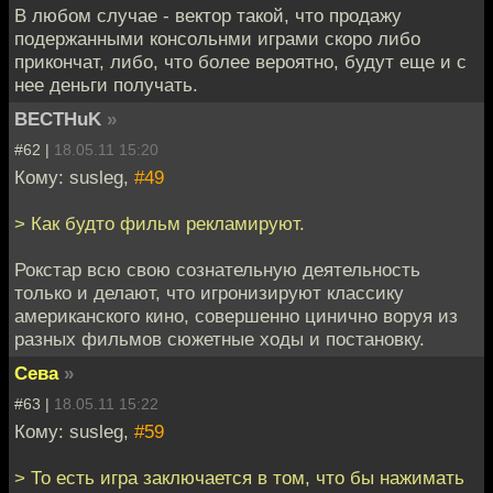
В любом случае - вектор такой, что продажу
подержанными консольнми играми скоро либо
прикончат, либо, что более вероятно, будут еще и с
нее деньги получать.
BECTHuK
»
#62 |
18.05.11 15:20
Кому: susleg,
#49
> Как будто фильм рекламируют.
Рокстар всю свою сознательную деятельность
только и делают, что игронизируют классику
американского кино, совершенно цинично воруя из
разных фильмов сюжетные ходы и постановку.
Сева
»
#63 |
18.05.11 15:22
Кому: susleg,
#59
> То есть игра заключается в том, что бы нажимать