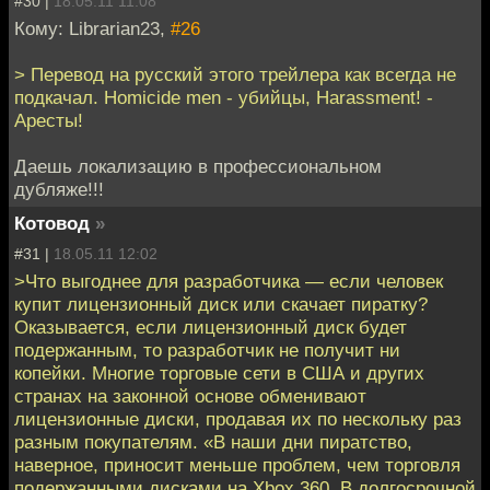
#30 |
18.05.11 11:08
Кому: Librarian23,
#26
> Перевод на русский этого трейлера как всегда не
подкачал. Homicide men - убийцы, Harassment! -
Аресты!
Даешь локализацию в профессиональном
дубляже!!!
Котовод
»
#31 |
18.05.11 12:02
>Что выгоднее для разработчика — если человек
купит лицензионный диск или скачает пиратку?
Оказывается, если лицензионный диск будет
подержанным, то разработчик не получит ни
копейки. Многие торговые сети в США и других
странах на законной основе обменивают
лицензионные диски, продавая их по нескольку раз
разным покупателям. «В наши дни пиратство,
наверное, приносит меньше проблем, чем торговля
подержанными дисками на Xbox 360. В долгосрочной