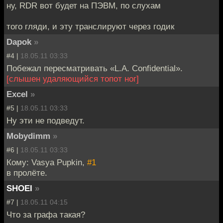
ну, RDR вот будет на ПЭВМ, по слухам
того гляди, и эту транслируют через годик
Dapok
»
#4 |
18.05.11 03:33
Побежал пересматривать «L.A. Confidential».
[слышен удаляющийся топот ног]
Excel
»
#5 |
18.05.11 03:33
Ну эти не подведут.
Mobydimm
»
#6 |
18.05.11 03:33
Кому: Vasya Pupkin,
#1
в пролёте.
SHOEI
»
#7 |
18.05.11 04:15
Что за графа такая?