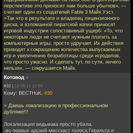
перспективе это приносит нам больше убытков», —
считает один из создателей Fable 3 Майк Уэст.
>Так что в результате и владелец лицензионного
диска, и взломанной пиратской копии приносят
игровой индустрии сопоставимый ущерб: «То, что
некоторые люди не считают нужным платить за
компьютерные игры, просто удручает. Их действия
приводят к сокращению количества выпускаемых
игр и увеличению безработицы среди игроделов,
что просто ужасно. И сделать тут, по сути, ничего
нельзя», — сокрушается Майк.
Котовод
»
#32 |
18.05.11 12:09
Кому: BECTHuK,
#30
> Даешь локализацию в профессиональном
дубляже!!!
Лохализация ведьмака просто убила.
-во первых адский мисскаст голоса Геральта и