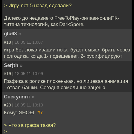
> Игру лет 5 назад сделали?
Далеко до недавнего FreeToPlay-онлаен-онлиПК-
титана технологий, как DarkSpore.
glu63
»
#18 |
18.05.11 10:07
игра без локализации пока, будет смысл брать через
полгодика, когда 1- подешевеет, 2- русифицируют
Serjth
»
#19 |
18.05.11 10:09
Графика в ролике плохенькая, но лицевая анимация
- отвал башки. Сегодня самолично заценю.
Спекулянт
»
#20 |
18.05.11 10:10
Кому: SHOEI,
#7
> Что за графа такая?
>