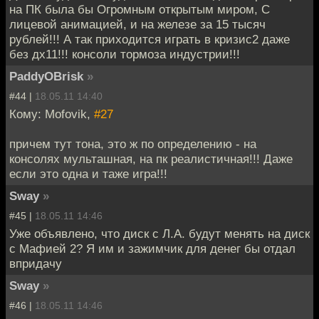
на ПК была бы Огромным открытым миром, С
лицевой анимацией, и на железе за 15 тысяч
рублей!!! А так приходится играть в кризис2 даже
без дх11!!! консоли тормоза индустрии!!!
PaddyOBrisk
»
#44 |
18.05.11 14:40
Кому: Mofovik,
#27
причем тут тона, это ж по определению - на
консолях мульташная, на пк реалистичная!!! Даже
если это одна и таже игра!!!
Sway
»
#45 |
18.05.11 14:46
Уже объявлено, что диск с Л.А. будут менять на диск
с Мафией 2? Я им и зажимчик для денег бы отдал
впридачу
Sway
»
#46 |
18.05.11 14:46