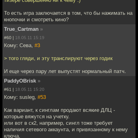
тизере совершенно ни к чему :)
То есть игра заключается в том, что бы нажимать на
кнопочки и смотреть кино?
True_Cartman
»
#60 |
18.05.11 15:19
Кому: Сева,
#3
> того гляди, и эту транслируют через годик
И еще через пару лет выпустят нормальный патч.
PaddyOBrisk
»
#61 |
18.05.11 15:20
Кому: susleg,
#53
Как вариант, к синглам продают всякие ДЛЦ -
которые вяжутся на учетку.
или вот в ск2, например, сингл тоже требует
наличия сетевого аккаунта, и привязанному к нему
ключа.