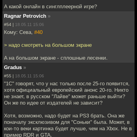
А какой онлайн в синглплеерной игре?
Ragnar Petrovich
»
#54 |
18.05.11 15:06
Кому: Сева,
#40
> надо смотреть на большом экране
А на большом экране - сплошные лесенки.
Gradus
»
#55 |
18.05.11 15:06
"1С" говорят, что у нас только после 25-го появится,
хотя официальный европейский анонс 20-го. Никто
не знает, в русском "Лайве" может раньше выйти?
Он же по идее от издателей не зависит?
Хотя, возможно, надо будет на PS3 брать. Она же
поначалу эксклюзивом для "Соньки" была. Может, в
кои-то веки картинка будет лучше, чем на Xbox. Не в
пример RDR и GTA.