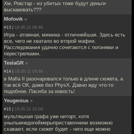
Хм, Рокстар - из убитых тоже будут деньги
выскакивать???
Mofovik
»
#13 |
18.05.11 09:46
Игра - атомная, мимика - отличнейшая. Здесь есть
все, чего не хватало во второй мафии.
Расследования удачно сочетаются с погонями и
перестрелками.
TeslaGR
»
#14 |
18.05.11 09:46
в Mafia II разочаровался только в длине сюжета, а
так всё ОК, даже без PhysX. Давно жду что-то
подобное. Пасиба за новость!
Yeugenius
»
#15 |
18.05.11 10:04
мультяшная графа уже ниторт, хотя
унылыенедогеймерыприставочники возможно
схавают, если сюжет будет - чего еще можно