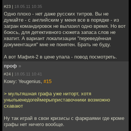
#23 |
18.05.11 10:35
Одно плохо - нет даже русских титров. Вы не
думайте - с английским у меня все в порядке - из
загран командировок не вылазил одно время. Но вот
боюсь, для детективного сюжета запаса слов не
хватит. А вариант локализации "переведённая
документация" мне не понятен. Брать не буду.
А вот Мафия-2 в цене упала - повод посмотреть.
проф
»
#24 |
18.05.11 10:41
Кому: Yeugenius,
#15
> мультяшная графа уже ниторт, хотя
унылыенедогеймерыприставочники возможно
схавают
Ну так играй в свои кризисы с фаркраями где кроме
графы нет ничего вообще.