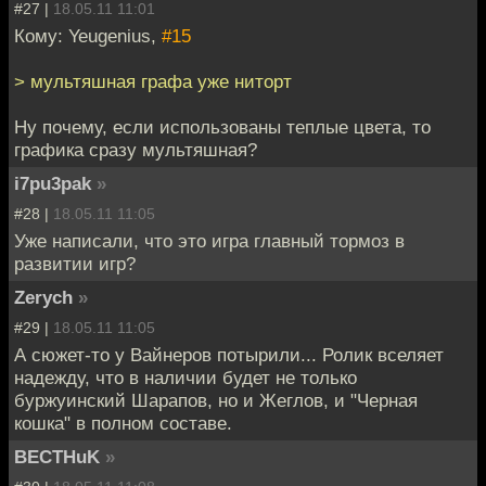
#27 |
18.05.11 11:01
Кому: Yeugenius,
#15
> мультяшная графа уже ниторт
Ну почему, если использованы теплые цвета, то
графика сразу мультяшная?
i7pu3pak
»
#28 |
18.05.11 11:05
Уже написали, что это игра главный тормоз в
развитии игр?
Zerych
»
#29 |
18.05.11 11:05
А сюжет-то у Вайнеров потырили... Ролик вселяет
надежду, что в наличии будет не только
буржуинский Шарапов, но и Жеглов, и "Черная
кошка" в полном составе.
BECTHuK
»