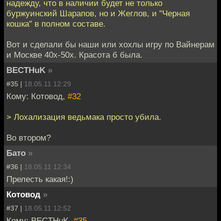
надежду, что в наличии будет не только
буржуинский Шарапов, но и Жеглов, и "Черная
кошка" в полном составе.
Вот и сделали бы наши или хохлы игру по Вайнерам
и Москве 40х-50х. Красота б была.
BECTHuK
»
#35 |
18.05.11 12:29
Кому: Котовод,
#32
> Лохализация ведьмака просто убила.
Во втором?
Бато
»
#36 |
18.05.11 12:34
Прелесть какая!:)
Котовод
»
#37 |
18.05.11 12:52
Кому: BECTHuK,
#35