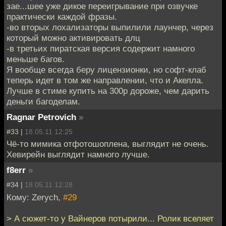
зае...шее уже дикое переигрывание при озвучке
практически каждой фразы.
-во вторых лохализаторы выпилили лаунчер, через
который можно активировать длц
-в третьих пиратская версия содержит намного
меньше багов.
Я вообще всегда беру лицензионки, но софт-клаб
теперь идет в том же направлении, что и Акелла.
Лучше в стиме купить на 300р дороже, чем дарить
деньги багоделам.
Ragnar Petrovich
»
#33 |
18.05.11 12:25
Чё-то мимика отфотошоплена, выглядит не очень.
Хевирейн выглядит намного лучше.
f8err
»
#34 |
18.05.11 12:28
Кому: Zerych,
#29
> А сюжет-то у Вайнеров потырили... Ролик вселяет