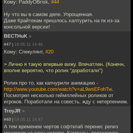
Кому: PaddyOBrisk,
#44
Ну что вы в самом деле. Упрощенная.
Даже Крайтекам пришлось халтурить на пк из-за
консольной версии!
BECTHuK
»
#47 |
18.05.11 14:46
Кому: Спекулянт,
#20
> Лично я такую впервые вижу. Впечатлен. (Конечн,
вполне вероятно, что ролик "доработали")
Ролик про то, как капчурили анимацию -
http://www.youtube.com/watch?v=aL9wsEFohTw
.
Посмотрел несколько геймплейных роликов от
игроков. Поработали на совесть, жду с нетерпением.
TroyJR
»
#48 |
18.05.11 14:47
А тем временем чертов софтклаб перенес релиз
минимум на одну неделю. Камрады, подскажите