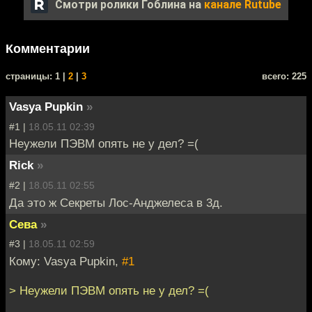
Смотри ролики Гоблина на
канале Rutube
Комментарии
cтраницы: 1 |
2
|
3
всего: 225
Vasya Pupkin
»
#1 |
18.05.11 02:39
Неужели ПЭВМ опять не у дел? =(
Riсk
»
#2 |
18.05.11 02:55
Да это ж Секреты Лос-Анджелеса в 3д.
Сева
»
#3 |
18.05.11 02:59
Кому: Vasya Pupkin,
#1
> Неужели ПЭВМ опять не у дел? =(