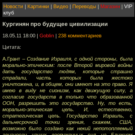
Новости
|
Картинки
|
Видео
|
Переводы
|
Магазин
|
VIP
клуб
Кургинян про будущее цивилизации
18.05.11 18:00
|
Goblin
|
238 комментариев
Цитата:
А.Грант
– Создание Израиля, с одной стороны, была
морально-этическим: после Второй мировой войны
дать государство людям, которые страшно
страдали, часть которых была жестоко
уничтожена, и, в общем, они имеют на это право. Я
имею в виду не сионизм, как движущую силу, а
согласие государств в только что образованной
ООН, разрешить это государство. Ну, то есть,
морально-этическая цель. И, естественно,
стратегическая цель. Государство Израиль, с
дальнесрочной точки зрения, скажем, США,
возможно было создано как некий непотопляемый
авианосец наших вооруженных сил на Ближнем