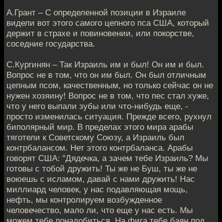
А.Грант – С определенной позиции в Израиле
видели вот этого самого цепного пса США, который
держит в страхе и повиновении, или покорстве,
соседние государства.
С.Кургинян – Так Израиль им и был! Он им и был.
Вопрос не в том, что он им был. Он был отличным
цепным псом, качественным, но только сейчас он не
нужен хозяину! Вопрос не в том, что пес стал хуже,
что у него выпали зубы или что-нибудь еще, -
просто изменилась ситуация. Прежде всего, рухнул
биполярный мир. В пределах этого мира арабы
тяготели к Советскому Союзу, а Израиль был
контрбалансом. Нет этого контрбаланса. Арабы
говорят США: "Дядечка, а зачем тебе Израиль? Мы
готовы с тобой дружить! Ты же не Буш, ты же не
воюешь с исламом, давай с нами дружить! Нас
миллиард человек, у нас подавляющая мощь,
нефть, мы контролируем возбужденное
человечество, мало ли, что еще у нас есть. Мы
можем тебе понадобиться. На фига тебе баян под