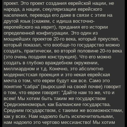
проект. Это проект создания еврейской нации, не
народа, а нации, секуляризации еврейского
населения, перевода его даже в связи с этим на
другой язык (скажем, с идиша восточно-
европейского на иврит), придания его истории
определенной конфигурации. Это один из
мощнейших проектов 20-го века, который преуспел,
который показал, что вообще-то государство можно
создать, практически, во второй половине 20-го века
(это очень поздняя конструкция). Что его можно
создать в глубоко враждебном окружении,
миллиардном и т.д. Конечно, это абсолютно
модернистская проекция и это некая еврейская
мечта о том, что евреи будут как все. Само это
понятие "сабра" (выросший на своей почве) говорит
о том, что евреи говорят: "Дайте нам то же, что и
всем! Мы хотим быть таким же государством
Средиземноморья, как Балканские государства.
Средним государством, с такими же возможностями,
как у всех. Нам надоело быть исключительными,
нам надоело это чертово мессианство! Мы хотим