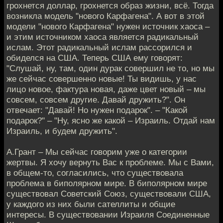
грохнется доллар, грохнется образ жизни, всё. Тогда
возникла модель "нового Карфагена". А вот в этой
модели "нового Карфагена" нужен источник хаоса –
и этим источником хаоса является радикальный
ислам. Этот радикальный ислам рассорился и
обиделся на США. Теперь США ему говорят:
"Слушай, ну, там, один дурак совершил не то, но мы
же сейчас совершенно новые! Ты видишь, у нас
лицо новое, фактура новая, даже цвет новый – мы
совсем, совсем другие. Давай дружить?". Он
отвечает: "Давай! Но нужен подарок". – "Какой
подарок?" – "Ну, ясно же какой – Израиль. Отдай нам
Израиль, и будем дружить".
А.Грант – Мы сейчас говорим уже о категории
жертвы. Я хочу вернуть Вас к проблеме. Мы с Вами,
в общем-то, согласились, что существовала
проблема в биполярном мире. В биполярном мире
существовал Советский Союз, существовали США,
у каждого из них были сателлиты и общие
интересы. В существовании Израиля Соединенные