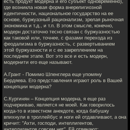
есть продукт модерна и его субъект одновременно),
где возникла новая форма внерелигиозной
идентичности, национальное государство на ее
основе, буржуазный рационализм, зрелая рыночная
экономика и т.д., и т.п. В этом смысле, конечно,
модерн достаточно тесно связан с буржуазностью
как таковой или, точнее, с фазами перехода из
феодализма в буржуазность, с развертыванием
этой буржуазности и с ее закреплением на
последнем этапе. Вот это все и есть модерн,
модернити его еще называют.
А.Грант - Помимо Шпенглера еще упомяну
Бердяева. Его представления играют роль в Вашей
концепции модерна?
С.Кургинян – Концепция модерна, я еще раз
подчеркиваю, является не моей. Как говорилось
когда-то в известном анекдоте, когда бабушку
впихнули в троллейбус и ноги ей отдавливают, а она
кричит: "Ахти, господи, интеллигентов,
интеллигентов совсем нет". Ей отвечают: