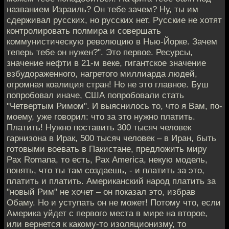
названием Израиль? Он тебе зачем? Ну, ты им
сдерживал русских, но русских нет. Русские не хотят
контролировать полмира и совершать
коммунистическую революцию в Нью-Йорке. Зачем
теперь тебе он нужен?". Это первое. Ресурсы,
значение нефти в 21-м веке, гигантское значение
взбудораженного, нагретого миллиарда людей,
огромная коалиция стран! Но не это главное. Буш
попробовал иначе, США попробовали стать
"Четвертым Римом". И выяснилось то, что я Вам, по-
моему, уже говорил: что за это нужно платить.
Платить! Нужно поставить 300 тысяч человек
гарнизона в Ирак, 500 тысяч человек – в Иран, быть
готовыми воевать в Пакистане, предложить миру
Pax Romana, то есть, Pax America, некую модель,
понять, что ты там создаешь, - и платить за это,
платить и платить. Американский народ платить за
"новый Рим" не хочет – он показал это, избрав
Обаму. Но и уступать он не может! Потому что, если
Америка уйдет с первого места в мире на второе,
или вернется к какому-то изоляционизму, то