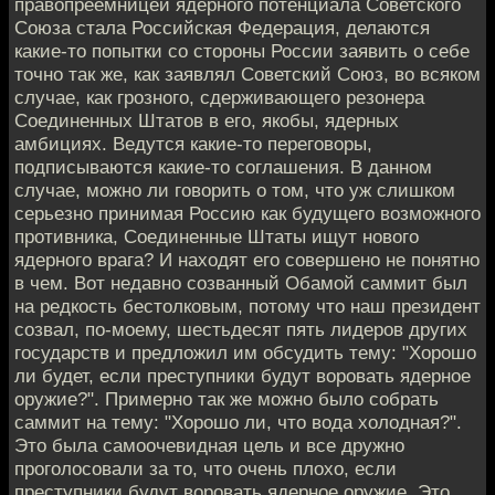
правопреемницей ядерного потенциала Советского
Союза стала Российская Федерация, делаются
какие-то попытки со стороны России заявить о себе
точно так же, как заявлял Советский Союз, во всяком
случае, как грозного, сдерживающего резонера
Соединенных Штатов в его, якобы, ядерных
амбициях. Ведутся какие-то переговоры,
подписываются какие-то соглашения. В данном
случае, можно ли говорить о том, что уж слишком
серьезно принимая Россию как будущего возможного
противника, Соединенные Штаты ищут нового
ядерного врага? И находят его совершено не понятно
в чем. Вот недавно созванный Обамой саммит был
на редкость бестолковым, потому что наш президент
созвал, по-моему, шестьдесят пять лидеров других
государств и предложил им обсудить тему: "Хорошо
ли будет, если преступники будут воровать ядерное
оружие?". Примерно так же можно было собрать
саммит на тему: "Хорошо ли, что вода холодная?".
Это была самоочевидная цель и все дружно
проголосовали за то, что очень плохо, если
преступники будут воровать ядерное оружие. Это