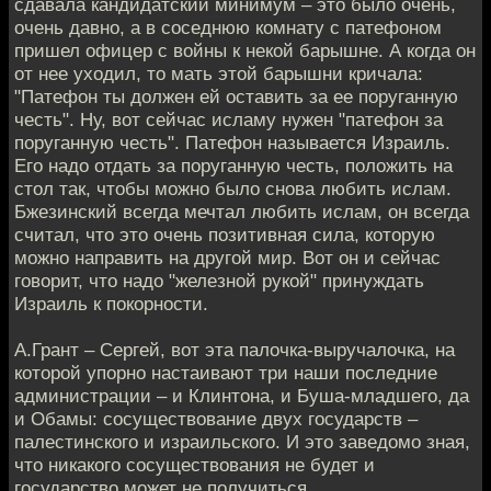
сдавала кандидатский минимум – это было очень,
очень давно, а в соседнюю комнату с патефоном
пришел офицер с войны к некой барышне. А когда он
от нее уходил, то мать этой барышни кричала:
"Патефон ты должен ей оставить за ее поруганную
честь". Ну, вот сейчас исламу нужен "патефон за
поруганную честь". Патефон называется Израиль.
Его надо отдать за поруганную честь, положить на
стол так, чтобы можно было снова любить ислам.
Бжезинский всегда мечтал любить ислам, он всегда
считал, что это очень позитивная сила, которую
можно направить на другой мир. Вот он и сейчас
говорит, что надо "железной рукой" принуждать
Израиль к покорности.
А.Грант – Сергей, вот эта палочка-выручалочка, на
которой упорно настаивают три наши последние
администрации – и Клинтона, и Буша-младшего, да
и Обамы: сосуществование двух государств –
палестинского и израильского. И это заведомо зная,
что никакого сосуществования не будет и
государство может не получиться.