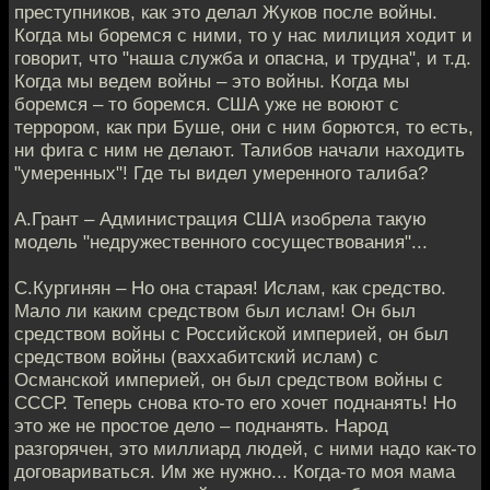
преступников, как это делал Жуков после войны.
Когда мы боремся с ними, то у нас милиция ходит и
говорит, что "наша служба и опасна, и трудна", и т.д.
Когда мы ведем войны – это войны. Когда мы
боремся – то боремся. США уже не воюют с
террором, как при Буше, они с ним борются, то есть,
ни фига с ним не делают. Талибов начали находить
"умеренных"! Где ты видел умеренного талиба?
А.Грант – Администрация США изобрела такую
модель "недружественного сосуществования"...
С.Кургинян – Но она старая! Ислам, как средство.
Мало ли каким средством был ислам! Он был
средством войны с Российской империей, он был
средством войны (ваххабитский ислам) с
Османской империей, он был средством войны с
СССР. Теперь снова кто-то его хочет поднанять! Но
это же не простое дело – поднанять. Народ
разгорячен, это миллиард людей, с ними надо как-то
договариваться. Им же нужно... Когда-то моя мама