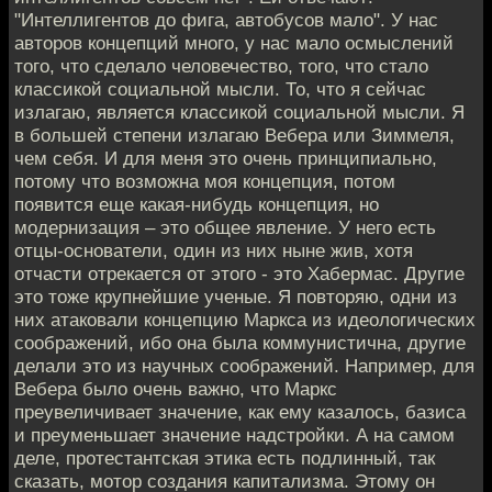
"Интеллигентов до фига, автобусов мало". У нас
авторов концепций много, у нас мало осмыслений
того, что сделало человечество, того, что стало
классикой социальной мысли. То, что я сейчас
излагаю, является классикой социальной мысли. Я
в большей степени излагаю Вебера или Зиммеля,
чем себя. И для меня это очень принципиально,
потому что возможна моя концепция, потом
появится еще какая-нибудь концепция, но
модернизация – это общее явление. У него есть
отцы-основатели, один из них ныне жив, хотя
отчасти отрекается от этого - это Хабермас. Другие
это тоже крупнейшие ученые. Я повторяю, одни из
них атаковали концепцию Маркса из идеологических
соображений, ибо она была коммунистична, другие
делали это из научных соображений. Например, для
Вебера было очень важно, что Маркс
преувеличивает значение, как ему казалось, базиса
и преуменьшает значение надстройки. А на самом
деле, протестантская этика есть подлинный, так
сказать, мотор создания капитализма. Этому он