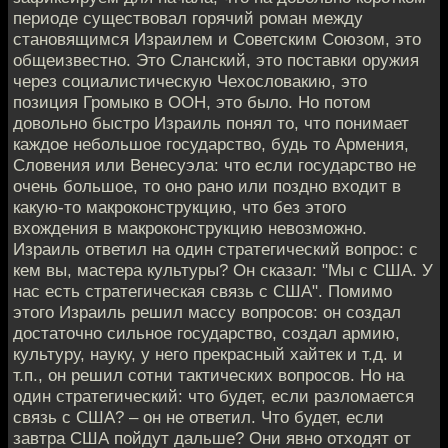
периоде существовал горячий роман между
становящимся Израилем и Советским Союзом, это
общеизвестно. Это Сланский, это поставки оружия
через социалистическую Чехословакию, это
позиция Громыко в ООН, это было. Но потом
довольно быстро Израиль понял то, что понимает
каждое небольшое государство, будь то Армения,
Словения или Венесуэла: что если государство не
очень большое, то оно рано или поздно входит в
какую-то макроконструкцию, что без этого
вхождения в макроконструкцию невозможно.
Израиль ответил на один стратегический вопрос: с
кем вы, мастера культуры? Он сказал: "Мы с США. У
нас есть стратегическая связь с США". Помимо
этого Израиль решил массу вопросов: он создал
достаточно сильное государство, создал армию,
культуру, науку, у него прекрасный хайтек и т.д. и
т.п., он решил сотни тактических вопросов. Но на
один стратегический: что будет, если разломается
связь с США? – он не ответил. Что будет, если
завтра США пойдут дальше? Они явно отходят от