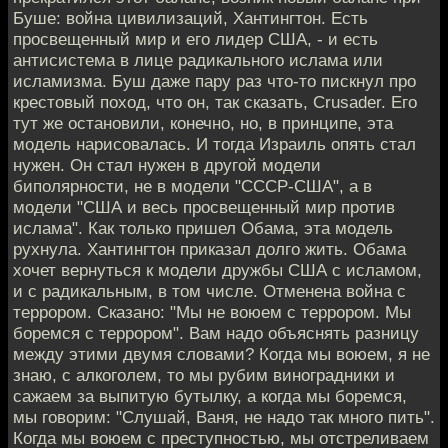
Буше: война цивилизаций, Хантингтон. Есть
просвещенный мир и его лидер США, - и есть
антисистема в лице радикального ислама или
исламизма. Буш даже пару раз что-то пискнул про
крестовый поход, что он, так сказать, Crusader. Его
тут же остановили, конечно, но, в принципе, эта
модель нарисовалась. И тогда Израиль опять стал
нужен. Он стал нужен в другой модели
биполярности, не в модели "СССР-США", а в
модели "США и весь просвещенный мир против
ислама". Как только пришел Обама, эта модель
рухнула. Хантингтон приказал долго жить. Обама
хочет вернуться к модели дружбы США с исламом,
и с радикальным, в том числе. Отменена война с
террором. Сказано: "Мы не воюем с террором. Мы
боремся с террором". Вам надо объяснять разницу
между этими двумя словами? Когда мы воюем, я не
знаю, с алкоголем, то мы рубим виноградники и
сажаем за выпитую бутылку, а когда мы боремся,
мы говорим: "Слушай, Ваня, не надо так много пить".
Когда мы воюем с преступностью, мы отстреливаем