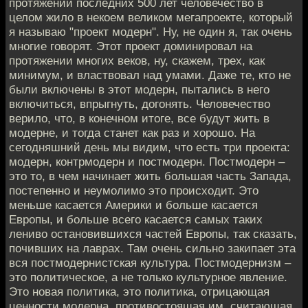
протяжении последних 500 лет человечество в
целом жило в некоем великом мегапроекте, который
я называю "проект модерн". Ну, не один я, так очень
многие говорят. Этот проект доминировал на
протяжении многих веков, ну, скажем, трех, как
минимум, и властвовал над умами. Даже те, кто не
были включены в этот модерн, пытались в него
включиться, впрыгнуть, догонять. Человечество
верило, что, в конечном итоге, все будут жить в
модерне, и тогда станет как раз и хорошо. На
сегодняшний день мы видим, что есть три проекта:
модерн, контрмодерн и постмодерн. Постмодерн –
это то, в чем начинает жить большая часть Запада,
постепенно и неумолимо это происходит. Это
меньше касается Америки и больше касается
Европы, и больше всего касается самых таких
лениво остановившихся частей Европы, так сказать,
почивших на лаврах. Там очень сильно закипает эта
вся постмодернистская культура. Постмодернизм –
это политическое, а не только культурное явление.
Это новая политика, это политика, отрицающая
ценности модерна, противостоящая им, считающая