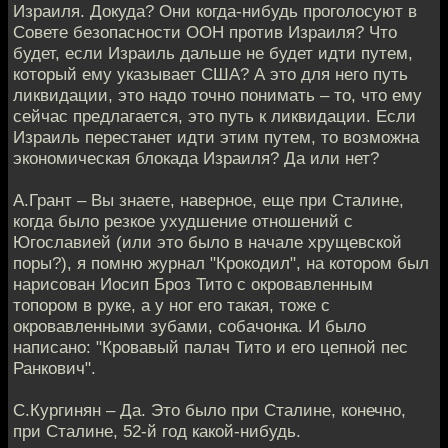
Израиля. Докуда? Они когда-нибудь проголосуют в
Совете безопасности ООН против Израиля? Что
будет, если Израиль дальше не будет идти путем,
который ему указывает США? А это для него путь
ликвидации, это надо точно понимать – то, что ему
сейчас предлагается, это путь к ликвидации. Если
Израиль перестанет идти этим путем, то возможна
экономическая блокада Израиля? Да или нет?
А.Грант – Вы знаете, наверное, еще при Сталине,
когда было резкое ухудшение отношений с
Югославией (или это было в начале хрущевской
поры?), я помню журнал "Крокодил", на котором был
нарисован Иосип Броз Тито с окровавленным
топором в руке, а у ног его такая, тоже с
окровавленными зубами, собачонка. И было
написано: "Кровавый палач Тито и его цепной пес
Ранкович".
С.Кургинян – Да. Это было при Сталине, конечно,
при Сталине, 52-й год какой-нибудь.