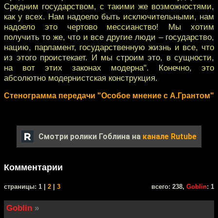
Средним государством, с такими же возможностями,
как у всех. Нам надоело быть исключительными, нам
надоело это чертово мессианство! Мы хотим
получить то же, что и все другие люди – государство,
нацию, парламент, государственную жизнь и все, что
из этого проистекает. И мы строим это, в сущности,
на вот этих законах модерна". Конечно, это
абсолютно модернистская конструкция.
Стенограмма передачи "Особое мнение с А.Грантом"
Смотри ролики Гоблина на
канале Rutube
Комментарии
cтраницы: 1 |
2
|
3
всего: 238,
Goblin
: 1
Goblin
»