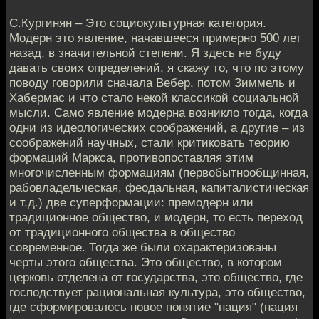
С.Кургинян – Это социокультурная категория.
Модерн это явление, начавшееся примерно 500 лет
назад, в значительной степени. Я здесь не буду
давать своих определений, я скажу то, что по этому
поводу говорили сначала Вебер, потом Зиммель и
Хабермас и что стало некой классикой социальной
мысли. Само явление модерна возникло тогда, когда
одни из идеологических соображений, а другие – из
соображений научных, стали критиковать теорию
формаций Маркса, противопоставляя этим
многочисленным формациям (первобытнообщинная,
рабовладельческая, феодальная, капиталистическая
и т.д.) две суперформации: премодерн или
традиционное общество, и модерн, то есть переход
от традиционного общества в общество
современное. Тогда же были охарактеризованы
черты этого общества. Это общество, в котором
церковь отделена от государства, это общество, где
господствует рациональная культура, это общество,
где сформировалось новое понятие "нация" (нация