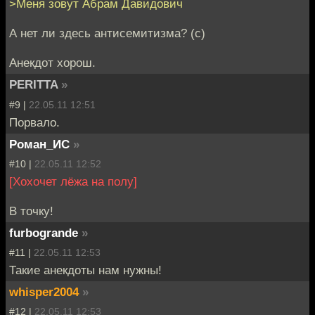
>Меня зовут Абрам Давидович
А нет ли здесь антисемитизма? (с)
Анекдот хорош.
PERITTA
»
#9 |
22.05.11 12:51
Порвало.
Роман_ИС
»
#10 |
22.05.11 12:52
[Хохочет лёжа на полу]
В точку!
furbogrande
»
#11 |
22.05.11 12:53
Такие анекдоты нам нужны!
whisper2004
»
#12 |
22.05.11 12:53