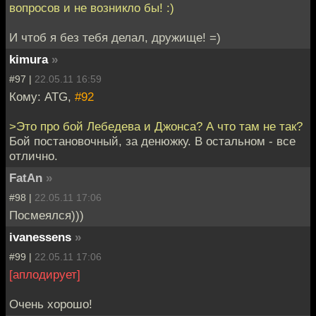
вопросов и не возникло бы! :)
И чтоб я без тебя делал, дружище! =)
kimura
»
#97 |
22.05.11 16:59
Кому: ATG,
#92
>Это про бой Лебедева и Джонса? А что там не так?
Бой постановочный, за денюжку. В остальном - все
отлично.
FatAn
»
#98 |
22.05.11 17:06
Посмеялся)))
ivanessens
»
#99 |
22.05.11 17:06
[аплодирует]
Очень хорошо!