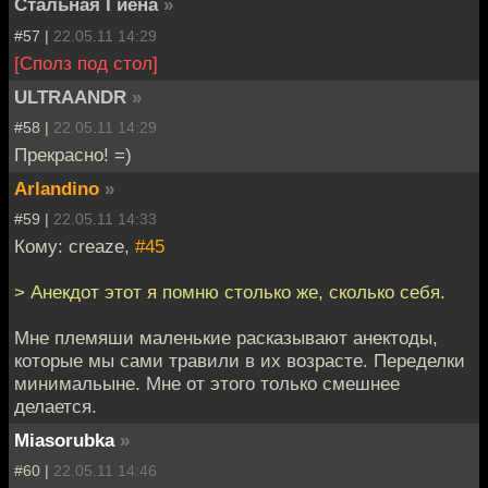
Стальная Гиена
»
#57 |
22.05.11 14:29
[Сполз под стол]
ULTRAANDR
»
#58 |
22.05.11 14:29
Прекрасно! =)
Arlandino
»
#59 |
22.05.11 14:33
Кому: creaze,
#45
> Анекдот этот я помню столько же, сколько себя.
Мне племяши маленькие расказывают анектоды,
которые мы сами травили в их возрасте. Переделки
минимальыне. Мне от этого только смешнее
делается.
Miasorubka
»
#60 |
22.05.11 14:46