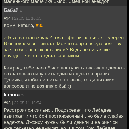
маленького мальчика было. Смешной анекдот.
Бабай
»
#94 |
22.05.11 16:53
Кому: kimura,
#80
> Был в штанах как 2 года - фигни не писал - уверен.
В основном все читал. Можно вопрос к руководству
за что без порток оставили? Ведь не писал же
ерунды - четко следил за языком.
Камрад, тебе надо было поступить так как я сделал -
сознательно нарушить один из пунктов правил
Тупичка, чтобы лишиться штанов, тогда никаких
вопросов и не возникло бы! :)
kimura
»
#95 |
22.05.11 16:54
Расстроился сильно . Подозревал что Лебедев
выиграет и что бой постановочный , но была слабая
надежда. Джонсу нужны были деньги и на ринг он
уже серьезно не выйдет, но и в том бою Лебедев