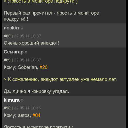
> Яркость в мониторе подкрути )
Первый раз прочитал - ярость в мониторе
подкрути!!!
doskin
»
#88 |
22.05.11 16:37
Очень хороший анекдот!
Семагар
»
#89 |
22.05.11 16:37
Кому: Soberian,
#20
> К сожалению, анекдот актуален уже немало лет.
Да, лично я концовку угадал.
kimura
»
#90 |
22.05.11 16:45
Кому: aetos,
#84
Яркость в мониторе подкрути )