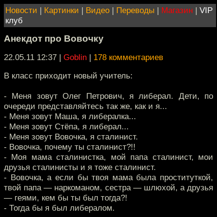
Новости
|
Картинки
|
Видео
|
Переводы
|
Магазин
|
VIP
клуб
Анекдот про Вовочку
22.05.11 12:37
|
Goblin
|
178 комментариев
В класс приходит новый учитель:
- Меня зовут Олег Петрович, я либерал. Дети, по
очереди представляйтесь так же, как и я...
- Меня зовут Маша, я либералка...
- Меня зовут Стёпа, я либерал...
- Меня зовут Вовочка, я сталинист.
- Вовочка, почему ты сталинист?!!
- Моя мама сталинистка, мой папа сталинист, мои
друзья сталинисты и я тоже сталинист.
- Вовочка, а если бы твоя мама была проституткой,
твой папа — наркоманом, сестра — шлюхой, а друзья
— геями, кем бы ты был тогда?!
- Тогда бы я был либералом.