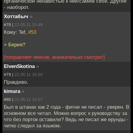
органической ненавистью к ней/самим себе. Другие
- наоборот.
Хоттабыч
»
#78 |
22.05.11 15:48
Кому: Tef,
#53
> Берия?
[поправляет пенсне, внимательно смотрит]
ElvenSkotina
»
#79 |
22.05.11 15:50
Правдиво.
kimura
»
#80 |
22.05.11 15:57
Был в штанах как 2 года - фигни не писал - уверен. В
основном все читал. Можно вопрос к руководству за
что без порток оставили? Ведь не писал же ерунды -
четко следил за языком.