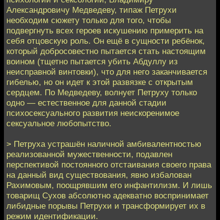
Александровичу Медведеву, типаж Петрухи
необходим сюжету только для того, чтобы
подвергнуть всех героев искушению примерить на
себя отцовскую роль. Он ещё в сущности ребёнок,
который добросовестно пытается стать настоящим
воином (тщетно пытается убить Абдуллу из
неисправной винтовки), что для него заканчивается
гибелью, но он идет к этой развязке с открытым
сердцем. По Медведеву, волнует Петруху только
одно — естественное для данной стадии
психосексуального развития неискоренимое
сексуальное любопытство.
> Петруха устрашён наличной амбивалентностью
реализованной мужественности, подавлен
перспективой постоянного отстаивания своего права
на данный вид существования, явно избалован
Рахимовым, поощрявшим его инфантилизм. И лишь
товарищ Сухов абсолютно адекватно воспринимает
либидные порывы Петрухи и трансформирует их в
режим идентификации.