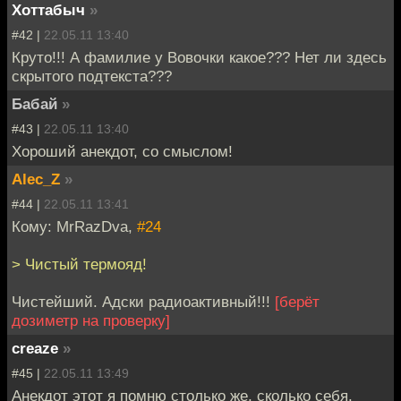
Хоттабыч
»
#42 |
22.05.11 13:40
Круто!!! А фамилие у Вовочки какое??? Нет ли здесь
скрытого подтекста???
Бабай
»
#43 |
22.05.11 13:40
Хороший анекдот, со смыслом!
Alec_Z
»
#44 |
22.05.11 13:41
Кому: MrRazDva,
#24
> Чистый термояд!
Чистейший. Адски радиоактивный!!!
[берёт
дозиметр на проверку]
creaze
»
#45 |
22.05.11 13:49
Анекдот этот я помню столько же, сколько себя.