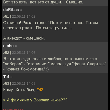
Вот это пять, вот это от души... Смешно.
deRibas
»
#51 |
22.05.11 14:02
Отлично! Ржал в голос! Потом не в голос. Потом
перестал ржать. Потом загрустил...
А анекдот - смешной.
elche
»
#52 |
22.05.11 14:06
Я этот анекдот знаю и люблю, но только вместо
"либерал" - "сталинист" используя "фанат Спартака"
- "фанат Локомотива" :)
Tef
»
#53 |
22.05.11 14:08
Кому: Хоттабыч,
#42
> А фамилие у Вовочки какое???