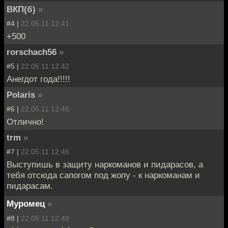
ВКП(б)
»
#4 |
22.05.11 12:41
+500
rorschach56
»
#5 |
22.05.11 12:42
Анегдот года!!!!!
Polaris
»
#6 |
22.05.11 12:46
Отлично!
trm
»
#7 |
22.05.11 12:46
Выступишь в защиту наркоманов и пидарасов, а
тебя отсюда сапогом под жопу - к наркоманам и
пидарасам.
Муромец
»
#8 |
22.05.11 12:48