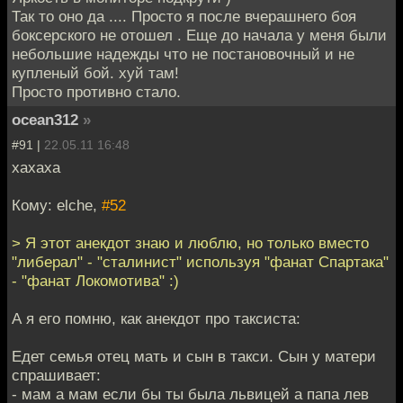
Так то оно да .... Просто я после вчерашнего боя
боксерского не отошел . Еще до начала у меня были
небольшие надежды что не постановочный и не
купленый бой. хуй там!
Просто противно стало.
ocean312
»
#91 |
22.05.11 16:48
хахаха
Кому: elche,
#52
> Я этот анекдот знаю и люблю, но только вместо
"либерал" - "сталинист" используя "фанат Спартака"
- "фанат Локомотива" :)
А я его помню, как анекдот про таксиста:
Едет семья отец мать и сын в такси. Сын у матери
спрашивает:
- мам а мам если бы ты была львицей а папа лев