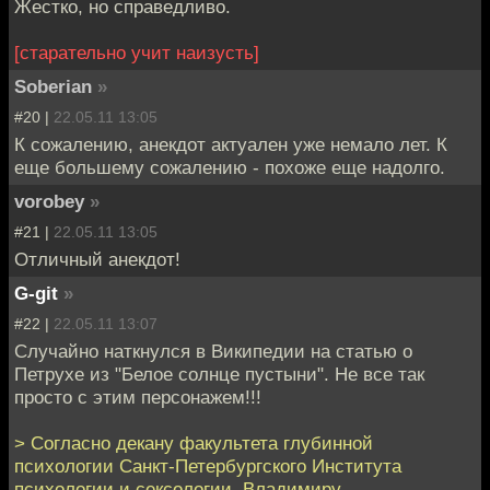
Жестко, но справедливо.
[старательно учит наизусть]
Soberian
»
#20 |
22.05.11 13:05
К сожалению, анекдот актуален уже немало лет. К
еще большему сожалению - похоже еще надолго.
vorobey
»
#21 |
22.05.11 13:05
Отличный анекдот!
G-git
»
#22 |
22.05.11 13:07
Случайно наткнулся в Википедии на статью о
Петрухе из "Белое солнце пустыни". Не все так
просто с этим персонажем!!!
> Согласно декану факультета глубинной
психологии Санкт-Петербургского Института
психологии и сексологии, Владимиру