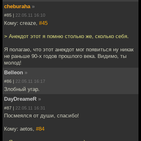
cheburaha
»
#85 |
22.05.11 16:10
Кому: creaze,
#45
> Анекдот этот я помню столько же, сколько себя.
Я полагаю, что этот анекдот мог появиться ну никак
не раньше 90-х годов прошлого века. Видимо, ты
молод!
Belleon
»
#86 |
22.05.11 16:17
Злобный угар.
DayDreameR
»
#87 |
22.05.11 16:31
Посмеялся от души, спасибо!
Кому: aetos,
#84