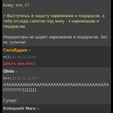
Кому: trm,
#7
> Выступишь в защиту наркоманов и пидарасов, а
тебя отсюда сапогом под жопу - к наркоманам и
пидарасам.
Модераторы не щадят наркоманов и пидарасов. Зис
ис тупичок!
СалоЕддин
»
#13 |
22.05.11 12:54
[ржоть аки конь]
Olnis
»
#14 |
22.05.11 12:56
АААААААААААAAAAAAAAAAAAAAAAAAAAAAAAAAA
!!!!!!!!!!!!!!!1111111
Супер!
Kobayashi Maru
»