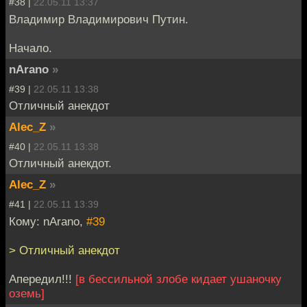
#38 |
22.05.11 13:37
Владимир Владимирович Путин.
Начало.
nArano
»
#39 |
22.05.11 13:38
Отличный анекдот
Alec_Z
»
#40 |
22.05.11 13:38
Отличный анекдот.
Alec_Z
»
#41 |
22.05.11 13:39
Кому: nArano,
#39
> Отличный анекдот
Апередил!!!
[в бессильной злобе кидает ушаночку
оземь]