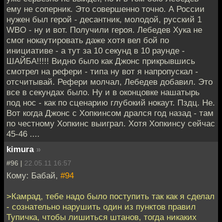
ему не соперник. Это совершенно точно. А России
нужен был герой - десантник, молодой, русский 1
WBO - ну и вот. Получили героя. Лебедев Хука не
смог нокаутировать даже хотя вел бой по
инициативе - а тут за 10 секунд в 10 раунде -
ШАЙБА!!!!! Видно было как Джонс прикрывшись
смотрел на рефери - типа ну вот я напропускал -
отсчитывай. Рефери молчал, Лебедев добавил. Это
все в секундах было. Ну и в оконцовке нашатырь
под нос - как по сценарию глубокий нокаут. Пздц. Не.
Вот когда Джонс с Хопкинсом дрался год назад - там
по честному Хопкинс выиграл. Хотя Хопкинсу сейчас
45-46 ....
kimura
»
#96 |
22.05.11 16:57
Кому: Бабай,
#94
>Камрад, тебе надо было поступить так как я сделал
- сознательно нарушить один из пунктов правил
Тупичка, чтобы лишиться штанов, тогда никаких