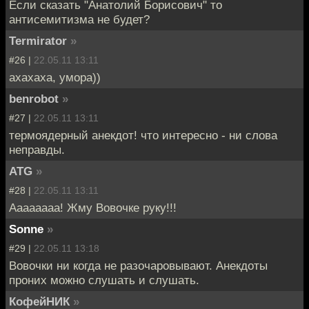
Если сказать "Анатолий Борисович" то
антисемитизма не будет?
Termirator
»
#26 |
22.05.11 13:11
ахахаха, умора))
benrobot
»
#27 |
22.05.11 13:11
термоядерный анекдот! что интересно - ни слова
неправды.
ATG
»
#28 |
22.05.11 13:11
Аааааааа! Жму Вовочке руку!!!
Sonne
»
#29 |
22.05.11 13:18
Вовочки ни когда не разочаровывают. Анекдоты
проних можно слушать и слушать.
КофейНИК
»