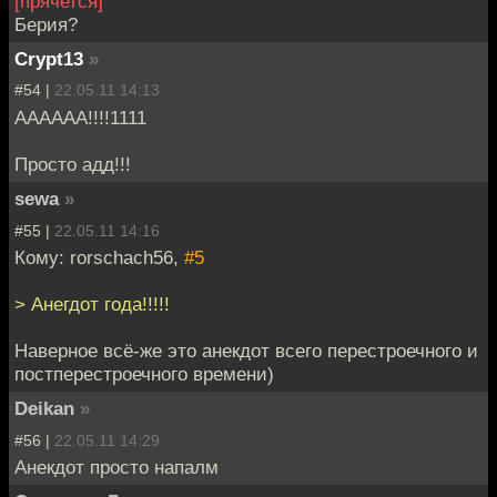
[прячется]
Берия?
Crypt13
»
#54 |
22.05.11 14:13
АААААА!!!!1111
Просто адд!!!
sewa
»
#55 |
22.05.11 14:16
Кому: rorschach56,
#5
> Анегдот года!!!!!
Наверное всё-же это анекдот всего перестроечного и
постперестроечного времени)
Deikan
»
#56 |
22.05.11 14:29
Анекдот просто напалм