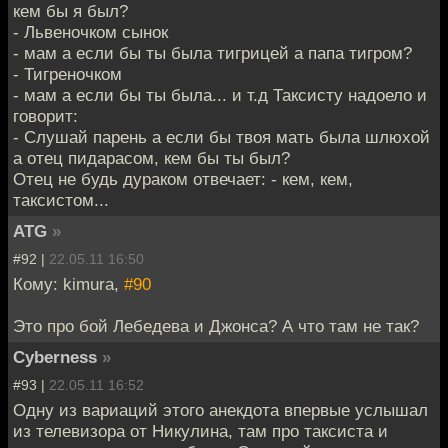
кем бы я был?
- Львеночком сынок
- мам а если бы ты была тигрицей а папа тигром?
- Тигреночком
- мам а если бы ты была... и т.д Таксисту надоело и
говорит:
- Слушай парень а если бы твоя мать была шлюхой
а отец пидарасом, кем бы ты был?
Отец не будь дураком отвечает: - кем, кем,
таксистом...
ATG
»
#92 |
22.05.11 16:50
Кому: kimura,
#90
Это про бой Лебедева и Джонса? А что там не так?
Cyberness
»
#93 |
22.05.11 16:52
Одну из вариаций этого анекдота впервые услышал
из телевизора от Никулина, там про таксиста и