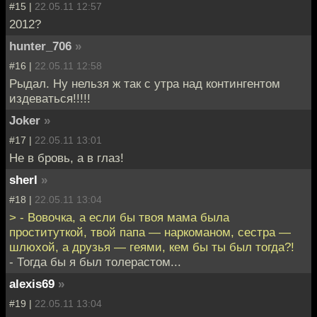
#15 |
22.05.11 12:57
2012?
hunter_706
»
#16 |
22.05.11 12:58
Рыдал. Ну нельзя ж так с утра над контингентом
издеваться!!!!!
Joker
»
#17 |
22.05.11 13:01
Не в бровь, а в глаз!
sherl
»
#18 |
22.05.11 13:04
> - Вовочка, а если бы твоя мама была
проституткой, твой папа — наркоманом, сестра —
шлюхой, а друзья — геями, кем бы ты был тогда?!
- Тогда бы я был толерастом...
alexis69
»
#19 |
22.05.11 13:04