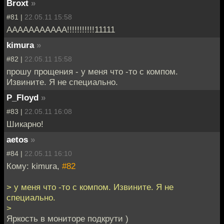
Broxt
»
#81 |
22.05.11 15:58
ААААААААААА!!!!!!!!!!!11111
kimura
»
#82 |
22.05.11 15:58
прошу прощения - у меня что -то с компом.
Извините. Я не специально.
P_Floyd
»
#83 |
22.05.11 16:08
Шикарно!
aetos
»
#84 |
22.05.11 16:10
Кому: kimura,
#82
> у меня что -то с компом. Извините. Я не
специально.
>
Яркость в мониторе подкрути )