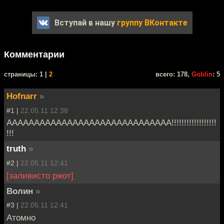
Вступай в нашу
группу ВКонтакте
Комментарии
cтраницы: 1 |
2
всего: 178,
Goblin
: 5
Hofnarr
»
#1 |
22.05.11 12:38
АААААААААААААААААААААААААААААА!!!!!!!!!!!!!!!!!!
!!!
truth
»
#2 |
22.05.11 12:41
[заливисто ржот]
Волин
»
#3 |
22.05.11 12:41
Атомно