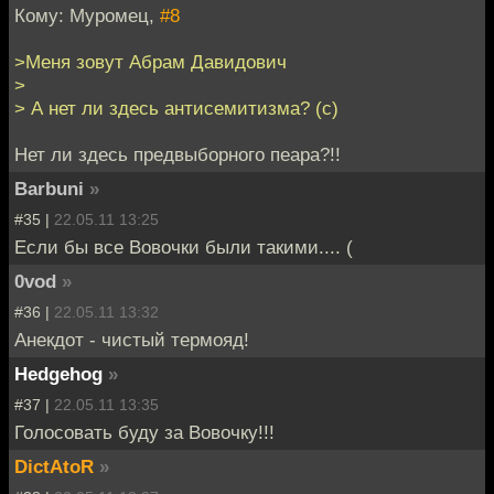
Кому: Муромец,
#8
>Меня зовут Абрам Давидович
>
> А нет ли здесь антисемитизма? (с)
Нет ли здесь предвыборного пеара?!!
Barbuni
»
#35 |
22.05.11 13:25
Если бы все Вовочки были такими.... (
0vod
»
#36 |
22.05.11 13:32
Анекдот - чистый термояд!
Hedgehog
»
#37 |
22.05.11 13:35
Голосовать буду за Вовочку!!!
DictAtoR
»