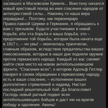
засевших в Московском Кремле... Воистину начался
новый крестовый поход во имя спасения народов от
антихристовой силы... Наконец-то наша вера
оправдана!... Поэтому, как первоиерарх
Православной Церкви в Германии, я обращаюсь к
вам с призывом. Будьте участниками в новой
борьбе, ибо эта борьба и ваша борьба; это –
продолжение той борьбы, которая была начата еще
в 1917 г., – но увы! – окончилась трагически,
главным образом, вследствие предательства ваших
лжесоюзников, которые в наши дни подняли оружие
против германского народа. Каждый из вас сможет
найти свое место на новом антибольшевицком
фронте. "Спасение всех", о котором Адольф Гитлер
говорил в своем обращении к германскому народу,
есть и ваше спасение, – исполнение ваших
долголетних стремлений и надежд. Настал
последний решительный бой. Да благословит
Господь новый ратный подвиг всех
антибольшевицких бойцов и даст им на врагов
победу и одоление. Аминь!