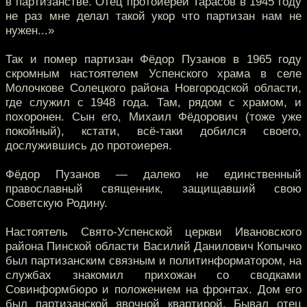
в партизанстве. Отец протоиерей Тарасов в 1945 году
не раз мне делал такой укор что партизан нам не
нужен...»
Так и помер партизан Фёдор Пузанов в 1965 году
скромным настоятелем Успенского храма в селе
Молочкове Солецкого района Новгородской области,
где служил с 1948 года. Там, рядом с храмом, и
похоронен. Сын его, Михаил Фёдорович (тоже уже
покойный), кстати, всё-таки добился своего,
дослужившись до протоиерея.
Фёдор Пузанов — далеко не единственный
православный священник, защищавший свою
Советскую Родину.
Настоятель Свято-Успенской церкви Ивановского
района Пинской области Василий Данилович Копычко
был партизанским связным и политинформатором, на
службах знакомил прихожан со сводками
Совинформбюро и положением на фронтах. Дом его
был партизанской явочной квартирой. Бывал отец