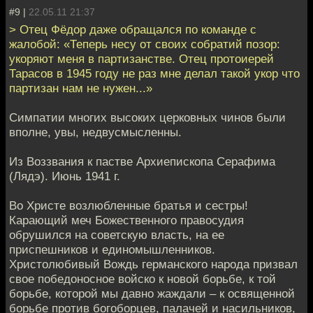
#9 |
22.05.11 21:37
> Отец Фёдор даже обращался по команде с
жалобой: «Теперь несу от своих собратий позор:
укоряют меня в партизанстве. Отец протоиерей
Тарасов в 1945 году не раз мне делал такой укор что
партизан нам не нужен...»
Симпатии многих высоких церковных чинов были
вполне, увы, недвусмысленны.
Из Воззвания к пастве Архиепископа Серафима
(Лядэ). Июнь 1941 г.
Во Христе возлюбленные братья и сестры!
Карающий меч Божественного правосудия
обрушился на советскую власть, на ее
приспешников и единомышленников.
Христолюбивый Вождь германского народа призвал
свое победоносное войско к новой борьбе, к той
борьбе, которой мы давно жаждали – к освященной
борьбе против богоборцев, палачей и насильников,