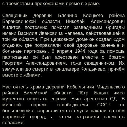
с тремястами прихожанами прямо в храме.
Священник деревни Блячино Клёцкого района
Барановичской области Николай Александрович
Хильтов постоянно помогал разведчикам бригады
имени Василия Ивановича Чапаева, действовавшей в
той же области. При церковном доме он создал «дом
отдыха», где поправляли своё здоровье раненые и
больные партизаны. 6 апреля 1944 года за помощь
партизанам он был арестован вместе с братом
Георгием Александровичем, тоже священником. Их
замучали до смерти в концлагере Колдычево, причём
вместе с жёнами.
Настоятель храма деревни Кобыльники Мядельского
района Вилейской области Пётр Бацян имел
мужество помогать евреям. Был арестован СД. В
минской тюрьме освободители СССР от
большевизма запрягали его в плуг и пахали на нём
тюремный огород, а затем затравили насмерть
собаками.