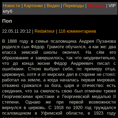
Новости
|
Картинки
|
Видео
|
Переводы
|
Магазин
|
VIP
клуб
Поп
22.05.11 20:12
|
Redakteur
|
118 комментариев
В 1888 году в семье псаломщика Андрея Пузанова
родился сын Фёдор. Грамоте обучился, а как же: два
класса земской школы окончил. На сём его
образование и завершилось, так что неудивительно,
что до конца жизни Фёдор Андреевич писал с
ошибками. Стезю выбрал себе, по примеру отца,
церковную, хотя и от мирских дел в стороне не стоял:
работал на земле, а когда началась первая мировая,
отважно сражался за бога, царя и отечество: есть
сведения, что за смелость свою был отмечен тремя
Георгиевскими крестами и Георгиевской медалью II
степени. Однако же при первой возможности
вернулся в церковь. С 1918 по 1920 год труждался
псаломщиком в Уфимской области, в 1923 году