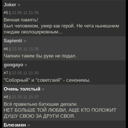
Joker
»
#5 |
22.05.11 21:35
Вечная память!
Был человеком, умер как герой. Не чета нынешним
гнидам околоцерковным...
Sapienti
»
#6 |
22.05.11 21:35
Чапнин таким бы руки не подал.
googayo
»
#7 |
22.05.11 21:35
"Cоборный" и "советский" - синонимы.
Очень толстый
»
#8 |
22.05.11 21:37
Всё правильно батюшки делали.
НЕТ БОЛЬШЕ ТОЙ ЛЮБВИ, АЩЕ КТО ПОЛОЖИТ
ДУШУ СВОЮ ЗА ДРУГИ СВОЯ.
Блюзмен
»