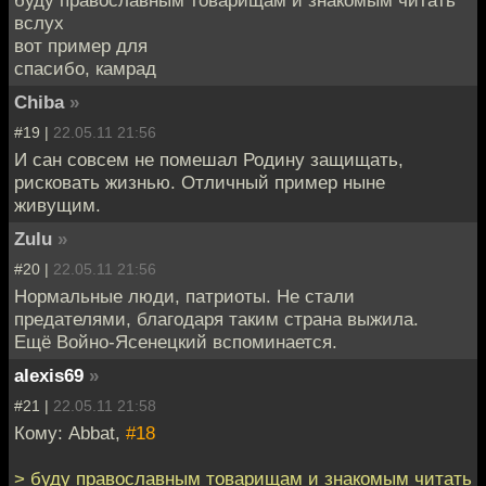
буду православным товарищам и знакомым читать
вслух
вот пример для
спасибо, камрад
Chiba
»
#19 |
22.05.11 21:56
И сан совсем не помешал Родину защищать,
рисковать жизнью. Отличный пример ныне
живущим.
Zulu
»
#20 |
22.05.11 21:56
Нормальные люди, патриоты. Не стали
предателями, благодаря таким страна выжила.
Ещё Войно-Ясенецкий вспоминается.
alexis69
»
#21 |
22.05.11 21:58
Кому: Abbat,
#18
> буду православным товарищам и знакомым читать