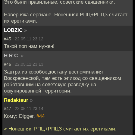
Это были правильные, советские священники.
Наверняка сергиане. Нонешняя РПЦ+РПЦЗ считает
их еретиками.
LOBZIC
»
#45 |
22.05.11 23:12
Такой поп нам нужен!
H.R.C.
»
#46 |
22.05.11 23:13
Завтра из коробок достану воспоминания
Воскресенской, там есть эпизод со священником
работавшим на советскую разведку на
оккупированной территории.
Redakteur
»
#47 |
22.05.11 23:14
Кому: Digger,
#44
> Нонешняя РПЦ+РПЦЗ считает их еретиками.