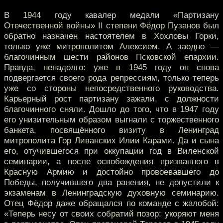
В 1944 году кавалер медали «Партизану
Отечественной войны» II степени Фёдор Пузанов был
обратно назначен настоятелем в Хохловы Горки,
только уже митрополитом Алексием. А заодно —
благочинным шести районов Псковской епархии.
Правда, ненадолго: уже в 1945 году он снова
подвергается своего рода репрессиям, только теперь
уже со стороны непосредственного руководства.
Карьерный рост партизану зажали, с должности
благочинного сняли. Дошло до того, что в 1947 году
его унизительным образом выгнали с торжественного
банкета, посвящённого визиту в Ленинград
митрополита Гор Ливанских Илии Карами. Да и сына
его, отучившегося при оккупации год в Виленской
семинарии, а после освобождения призванного в
Красную Армию и достойно провоевавшего до
Победы, получившего два ранения, не допустили к
экзаменам в Ленинградскую духовную семинарию.
Отец Фёдор даже обращался по команде с жалобой:
«Теперь несу от своих собратий позор: укоряют меня