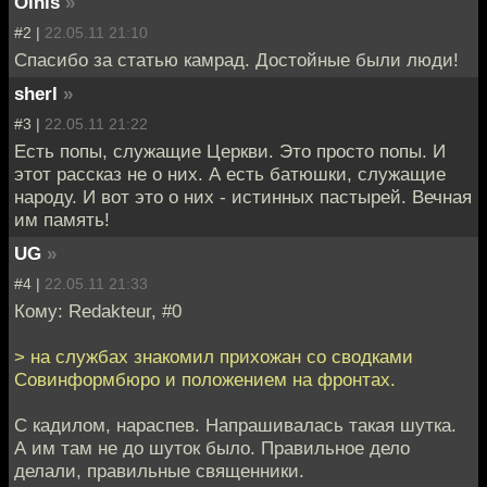
Olnis
»
#2 |
22.05.11 21:10
Спасибо за статью камрад. Достойные были люди!
sherl
»
#3 |
22.05.11 21:22
Есть попы, служащие Церкви. Это просто попы. И
этот рассказ не о них. А есть батюшки, служащие
народу. И вот это о них - истинных пастырей. Вечная
им память!
UG
»
#4 |
22.05.11 21:33
Кому: Redakteur, #0
> на службах знакомил прихожан со сводками
Совинформбюро и положением на фронтах.
С кадилом, нараспев. Напрашивалась такая шутка.
А им там не до шуток было. Правильное дело
делали, правильные священники.