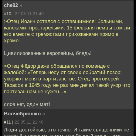
che82
»
#10 |
22.05.11 21:40
>Отец Иоанн остался с оставшимися: больными,
калеками, престарелыми. 15 февраля немцы сожгли
его вместе с тремястами прихожанами прямо в
храме.
Цивилизованные европейцы, блядь!
>Отец Фёдор даже обращался по команде с
жалобой: «Теперь несу от своих собратий позор:
укоряют меня в партизанстве. Отец протоиерей
Тарасов в 1945 году не раз мне делал такой укор что
партизан нам не нужен...»
слов нет, один мат!
Волчебрюшко
»
#11 |
22.05.11 21:40
Люди достойные, это точно. И такие священники не
стали бы говорить о том, что Вечный огонь - это