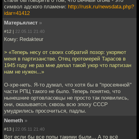
символ адского пламени:
http://rusk.ru/newsdata.php?
idar=41412
Матерьялист
»
#12 |
22.05.11 21:40
Кому: Redakteur
> «Теперь несу от своих собратий позор: укоряют
меня в партизанстве. Отец протоиерей Тарасов в
1945 году не раз мне делал такой укор что партизан
нам не нужен...»
О-хре-неть. Я-то думал, что хотя бы в "просеянной"
части РПЦ такого не было. Теперь понятно, что
нынешние ортовласовцы не просто так появились,
они, оказывается, сквозь всю эпоху СССР
умудрились просочиться, падлы.
Nemeth
»
#13 |
22.05.11 21:40
Вот если бы все попы такими были... А то всё