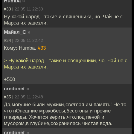
Humba
»
#33 |
22.05.11 22:39
Ну какой народ - такие и священники, чо. Чай не с
Марса их завезли.
Майкл_С
»
#34 |
22.05.11 22:42
Кому: Humba,
#33
> Ну какой народ - такие и священники, чо. Чай не с
Марса их завезли.
+500
credonet
»
#35 |
22.05.11 22:48
Да,могучие были мужики,светлая им память! Не то
что нОнешние мракобесы,бесогоны и прочие
главреды. Хочется верить,что,под пеной и
мусором,в глубине,сохранилась чистая вода.
credonet
»