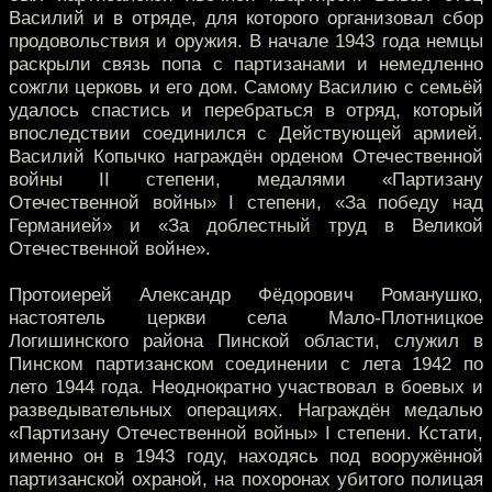
Василий и в отряде, для которого организовал сбор
продовольствия и оружия. В начале 1943 года немцы
раскрыли связь попа с партизанами и немедленно
сожгли церковь и его дом. Самому Василию с семьёй
удалось спастись и перебраться в отряд, который
впоследствии соединился с Действующей армией.
Василий Копычко награждён орденом Отечественной
войны II степени, медалями «Партизану
Отечественной войны» I степени, «За победу над
Германией» и «За доблестный труд в Великой
Отечественной войне».
Протоиерей Александр Фёдорович Романушко,
настоятель церкви села Мало-Плотницкое
Логишинского района Пинской области, служил в
Пинском партизанском соединении с лета 1942 по
лето 1944 года. Неоднократно участвовал в боевых и
разведывательных операциях. Награждён медалью
«Партизану Отечественной войны» I степени. Кстати,
именно он в 1943 году, находясь под вооружённой
партизанской охраной, на похоронах убитого полицая