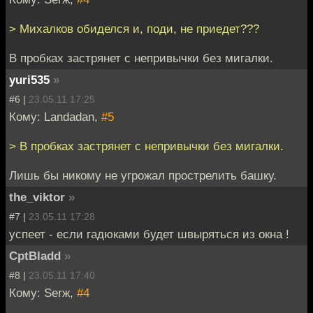
> Михалков обиделся и, поди, не приедет???
В пробках застрянет с непривычки без мигалки.
yuri535
»
#6 |
23.05.11 17:25
Кому: Landadan,
#5
> В пробках застрянет с непривычки без мигалки.
Лишь бы никому не угрожал прострелить башку.
the_viktor
»
#7 |
23.05.11 17:28
успеет - если гадюками будет швыряться из окна !
CptBladd
»
#8 |
23.05.11 17:40
Кому: Serж,
#4