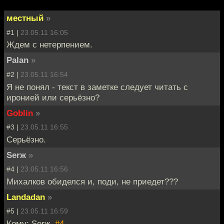
местный
»
#1 |
23.05.11 16:05
Ждем с нетерпением.
Palan
»
#2 |
23.05.11 16:54
Я не понял - текст в заметке следует читать с
иронией или серьёзно?
Goblin
»
#3 |
23.05.11 16:55
Серьёзно.
Serж
»
#4 |
23.05.11 16:56
Михалков обиделся и, поди, не приедет???
Landadan
»
#5 |
23.05.11 16:59
Кому: Serж,
#4