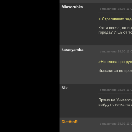
Miasorubka
отправлено 28.05.11 
> Стрелявших заде
Как я понял, на в
города? И шьют то
karasyamba
отправлено 28.05.11 
>Ни слова про рус
Выяснится во вре
Nik
отправлено 28.05.11 
Прямо на Универси
выйдут стенка на 
DictAtoR
отправлено 28.05.11 