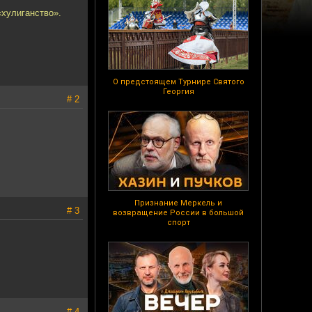
«хулиганство».
О предстоящем Турнире Святого
Георгия
# 2
Признание Меркель и
# 3
возвращение России в большой
спорт
# 4