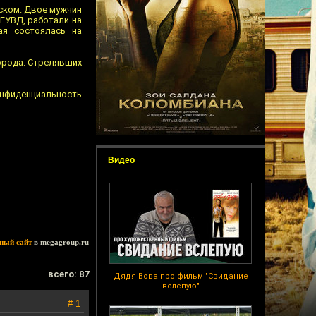
вском. Двое мужчин
 ГУВД, работали на
ая состоялась на
орода. Стрелявших
нфиденциальность
Видео
ный сайт
в megagroup.ru
всего: 87
Дядя Вова про фильм "Свидание
вслепую"
# 1