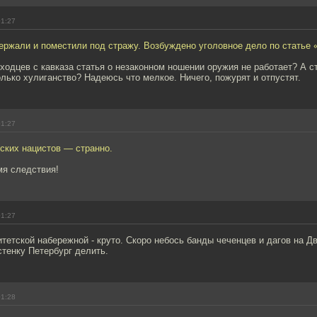
01:27
ржали и поместили под стражу. Возбуждено уголовное дело по статье 
ыходцев с кавказа статья о незаконном ношении оружия не работает? А с
лько хулиганство? Надеюсь что мелкое. Ничего, пожурят и отпустят.
01:27
ских нацистов — странно.
мя следствия!
01:27
тетской набережной - круто. Скоро небось банды чеченцев и дагов на 
стенку Петербург делить.
01:28