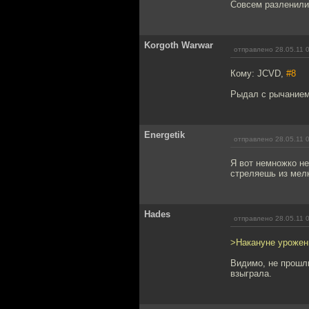
Совсем разленили
Korgoth Warwar
отправлено 28.05.11 
Кому: JCVD,
#8
Рыдал с рычанием 
Energetik
отправлено 28.05.11 
Я вот немножко не
стреляешь из мелк
Hades
отправлено 28.05.11 
>Накануне урожен
Видимо, не прошли
взыграла.