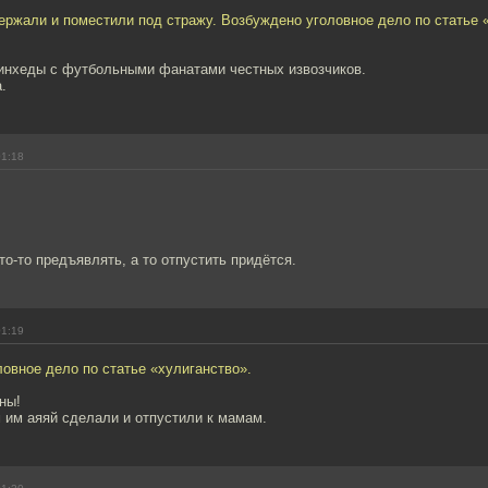
ржали и поместили под стражу. Возбуждено уголовное дело по статье 
кинхеды с футбольными фанатами честных извозчиков.
.
01:18
то-то предъявлять, а то отпустить придётся.
01:19
овное дело по статье «хулиганство».
ны!
 им аяяй сделали и отпустили к мамам.