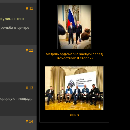
# 11
«хулиганство».
трельба в центре
# 12
Медаль ордена "За заслуги перед
Отечеством" II степени
# 13
Дворцовую площадь
РВИО
# 14