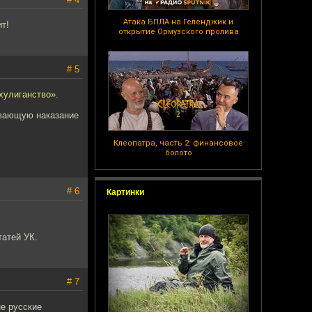
Атака БПЛА на Геленджик и
т!
открытие Ормузского пролива
# 5
хулиганство».
ивающую наказание
Клеопатра, часть 2: финансовое
болото
# 6
Картинки
татей УК.
# 7
не русские