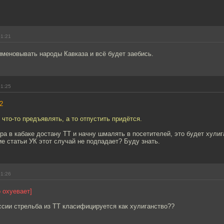
01:21
меновывать народы Кавказа и всё будет заебись.
01:25
2
 что-то предъявлять, а то отпустить придётся.
втра в кабаке достану ТТ и начну шмалять в посетителей, это будет хули
ие статьи УК этот случай не подпадает? Буду знать.
01:26
о охуевает]
ссии стрельба из ТТ класифицируется как хулиганство??