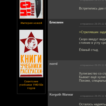
отправлено 28.05.11 
Встретились две 
Блюзмен
Империя ножей
отправлено 28.05.11 
>Стрелявших заде
Скоро введут вид
стояние в углу ср
Ёбаный стыд.
norrd
отправлено 28.05.11 
Хулиганство со ст
Бывает ещё хулига
Похоже, специальн
Советские
учебники 1940-50х
годов
Korgoth Warwar
отправлено 28.05.11 
Осталось надеятьс