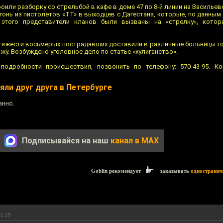
оили разборку со стрельбой в кафе в доме 47 по 8-й линии на Василье
гонь из пистолетов «ТТ» в выходцев с Дагестана, которые, по данным
этого представители кланов были вызваны на «стрелку», котор
 тяжести восьмерых пострадавших доставили в различные больницы г
жу. Возбуждено уголовное дело по статье «хулиганство».
подробности происшествия, позвонить по телефону: 570-43-95. Ко
ли друг друга в Петербурге
анно.
Подписывайся на наш
канал в MAX
Goblin рекомендует
заказывать
одностранич
01:15