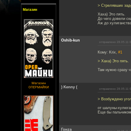
> Стрелявших заде
Магазин
Хаха) Это пять.
До чего довели с
Аж до хулиганства
Oshib-kun
отправлено 28.05.11 
Кому: Krix,
#1
> Хаха) Это пять.
Там нужно сразу ч
Магазин
) Kenny (
ОПЕРМАЙКИ
отправлено 28.05.11 
> Возбуждено угол
от шалуны-хулюга
Еще бы пальчиком
Гонzа