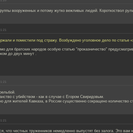
01:20
группы вооруженных и потому жутко вежливых людей. Короткоствол рули
01:21
ржали и поместили под стражу. Возбуждено уголовное дело по статье «
имо для братских народов особую статью "проказничество" предусматр
оком до двух минут .
01:21
рельбой.
нство с убийством - как в случае с Егором Свиридовым.
о для жителей Кавказа, в России существенно сокращено количество с
01:21
я, что честных труженников немедленно выпустят без залога. Это вам 