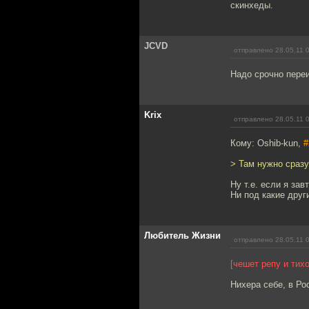
скинхеды.
JCVD
отправлено 28.05.11 
Надо срочно переи
Krix
отправлено 28.05.11 
Кому: Oshib-kun,
#
> Там нужно сразу
Ну т.е. если я за
Ни под какие друг
Любитель Жизни
отправлено 28.05.11 
[чешет репу и тих
Нихера себе, в Ро