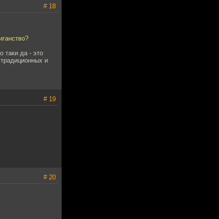
# 18
лиганство?
 таки да - это
 традиционных и
# 19
# 20