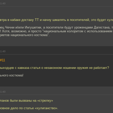
01:40
завтра в кабаке достану ТТ и начну шмалять в посетителей, это будет ху
ец Чечни и/или Ингушетии, а посетители будут уроженцами Дагестана, то
! Хотя, возможно, и просто "национальным колоритом с использованием
метов национального костюма".
01:40
#11
 выходцев с кавказа статья о незаконном ношении оружия не работает?
ьного костюма!
01:40
кланов были вызваны на «стрелку»
овное дело по статье «хулиганство».