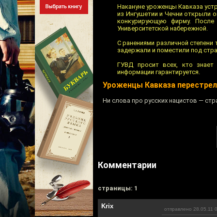
Накануне уроженцы Кавказа устр
из Ингушетии и Чечни открыли о
конкурирующую фирму. После 
Университетской набережной.
С ранениями различной степени
задержали и поместили под стра
ГУВД просит всех, кто знает 
информации гарантируется.
Уроженцы Кавказа перестреля
Ни слова про русских нацистов — стр
Комментарии
cтраницы: 1
Krix
отправлено 28.05.11 