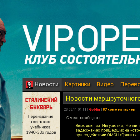
Картинки
Видео
Перев
Новости
Новости маршруточного
28.05.11 01:11 |
Goblin
|
87 комментариев
С мест сообщают:
Выходцы из Ингушетии, Чечни 
задержанию пришедших на «стре
при содействии ОМСН «Гранит».