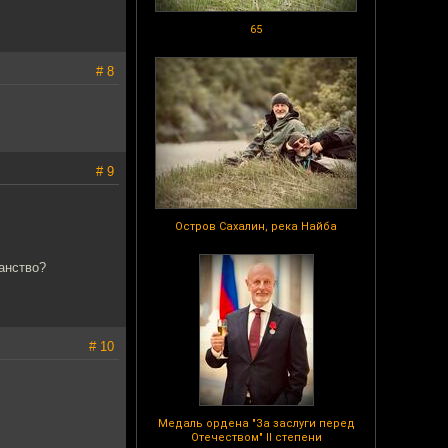
65
# 8
# 9
Остров Сахалин, река Найба
ганство?
# 10
Медаль ордена "За заслуги перед
Отечеством" II степени