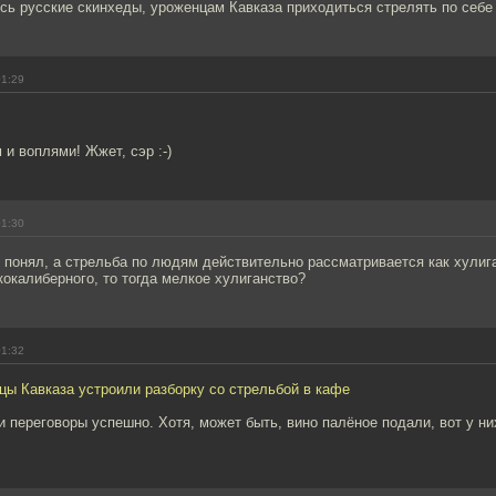
сь русские скинхеды, уроженцам Кавказа приходиться стрелять по себе
01:29
и воплями! Жжет, сэр :-)
01:30
 понял, а стрельба по людям действительно рассматривается как хулиг
окалиберного, то тогда мелкое хулиганство?
01:32
цы Кавказа устроили разборку со стрельбой в кафе
 переговоры успешно. Хотя, может быть, вино палёное подали, вот у ни