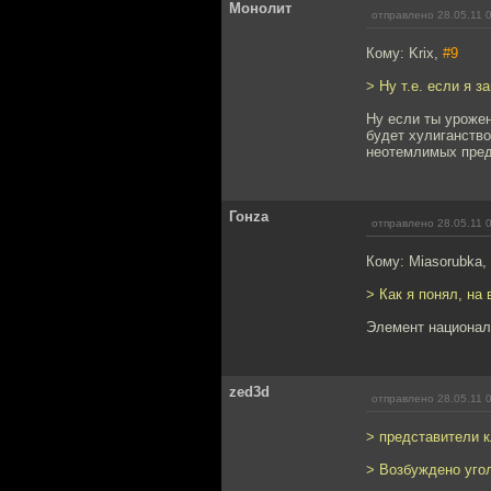
Монолит
отправлено 28.05.11 
Кому: Krix,
#9
> Ну т.е. если я 
Ну если ты урожен
будет хулиганство
неотемлимых пред
Гонzа
отправлено 28.05.11 
Кому: Miasorubka,
> Как я понял, на
Элемент национал
zed3d
отправлено 28.05.11 
> представители 
> Возбуждено угол