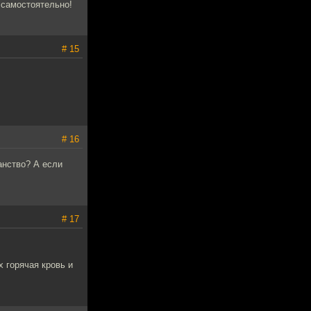
 самостоятельно!
# 15
# 16
анство? А если
# 17
х горячая кровь и