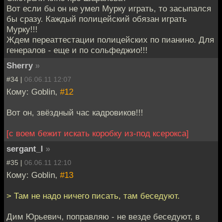
Вот если бы он не умел Мурку играть, то засыпался
бы сразу. Каждый полицейский обязан играть
Мурку!!!
Ждем переаттестации полицейских по пианино. Для
генералов - еще и по сольфеджио!!!
Sherry
»
#34 |
06.06.11 12:07
Кому: Goblin,
#12
Вот он, звёздный час кадровиков!!!
[с воем бежит искать коробку из-под ксерокса]
sergant_l
»
#35 |
06.06.11 12:10
Кому: Goblin,
#13
> Там не надо ничего писать, там беседуют.
Дим Юрьевич, поправляю - не везде беседуют, в