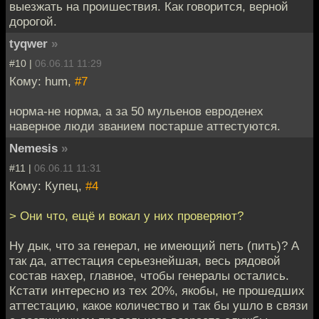
выезжать на проишествия. Как говорится, верной
дорогой.
tyqwer
»
#10 |
06.06.11 11:29
Кому: hum,
#7
норма-не норма, а за 50 мульенов евроденех
наверное люди званием постарше аттестуются.
Nemesis
»
#11 |
06.06.11 11:31
Кому: Купец,
#4
> Они что, ещё и вокал у них проверяют?
Ну дык, что за генерал, не имеющий петь (пить)? А
так да, аттестация серьезнейшая, весь рядовой
состав нахер, главное, чтобы генералы остались.
Кстати интересно из тех 20%, якобы, не прошедших
аттестацию, какое количество и так бы ушло в связи