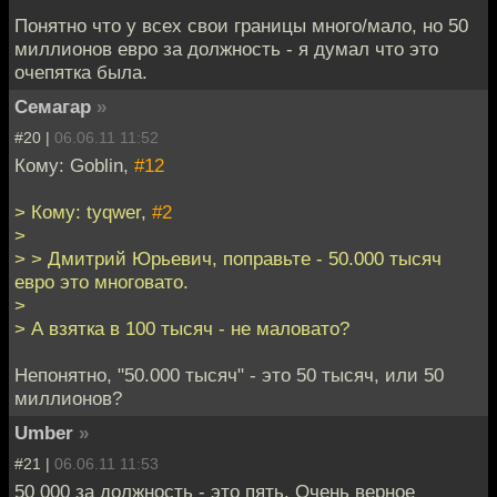
Понятно что у всех свои границы много/мало, но 50
миллионов евро за должность - я думал что это
очепятка была.
Семагар
»
#20 |
06.06.11 11:52
Кому: Goblin,
#12
> Кому: tyqwer,
#2
>
> > Дмитрий Юрьевич, поправьте - 50.000 тысяч
евро это многовато.
>
> А взятка в 100 тысяч - не маловато?
Непонятно, "50.000 тысяч" - это 50 тысяч, или 50
миллионов?
Umber
»
#21 |
06.06.11 11:53
50 000 за должность - это пять. Очень верное