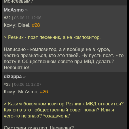
Моисеевым?
McAsmo
»
#32 |
06.06.11 12:06
Кому: Disel,
#28
> Резник - поэт песенник, а не композитор.
Написано - композитор, а я вообще не в курсе,
честно признаться, кто это такой. Ну пусть поэт. Что
поэту в Общественном совете при МВД делать?
Непонятно!
dizappa
»
#33 |
06.06.11 12:07
Кому: McAsmo,
#26
> Каким боком композитор Резник к МВД относится?
Как он в этот общественный совет попал? Или я
чего-то не знаю? *озадачена*
Смотрели кино про Шарапова?