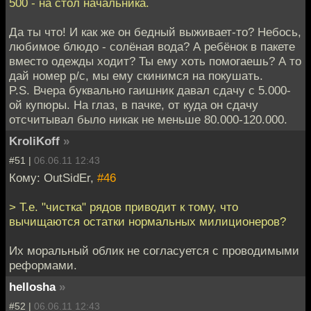
500 - на стол начальника.
Да ты что! И как же он бедный выживает-то? Небось,
любимое блюдо - солёная вода? А ребёнок в пакете
вместо одежды ходит? Ты ему хоть помогаешь? А то
дай номер р/с, мы ему скинимся на покушать.
P.S. Вчера буквально гаишник давал сдачу с 5.000-
ой купюры. На глаз, в пачке, от куда он сдачу
отсчитывал было никак не меньше 80.000-120.000.
KroliKoff
»
#51 |
06.06.11 12:43
Кому: OutSidEr,
#46
> Т.е. "чистка" рядов приводит к тому, что
вычищаются остатки нормальных милиционеров?
Их моральный облик не согласуется с проводимыми
реформами.
hellosha
»
#52 |
06.06.11 12:43