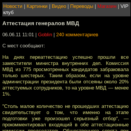
Новости
|
Картинки
|
Видео
|
Переводы
|
Магазин
|
VIP
клуб
Аттестация генералов МВД
06.06.11 11:01
|
Goblin
|
240 комментариев
С мест сообщают:
На днях переаттестацию успешно прошли все
заместители министра внутренних дел. Комиссия
МВД из 775 просмотренных кандидатов забраковала
только шестерых. Таким образом, если на уровне
администрации президента были отсеяны около 20%
аттестуемых сотрудников, то на уровне МВД — менее
1%.
"Столь малое количество не прошедших аттестацию
свидетельствует о том, что именно на этапе
подготовки уже произошел серьезный отбор", —
прокомментировал входящий в обе аттестационные
комиссии председатель Общественного совета при