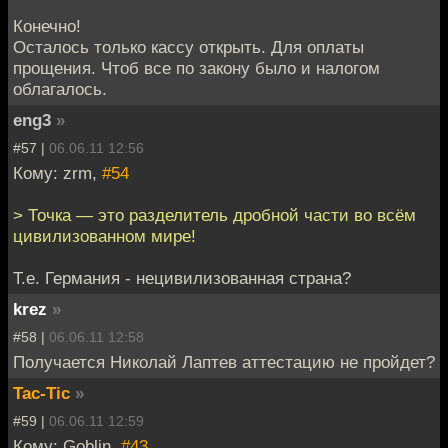
Конечно!
Осталось только кассу открыть. Для оплаты
прощения. Чтоб все по закону было и налогом
облагалось.
eng3
»
#57 |
06.06.11 12:56
Кому: zrm,
#54
> Точка — это разделитель дробной части во всём
цивилизованном мире!
Т.е. Германия - нецивилизованная страна?
krez
»
#58 |
06.06.11 12:58
Получается Николай Лаптев аттестацию не пройдет?
Tac-Tic
»
#59 |
06.06.11 12:59
Кому: Goblin,
#43