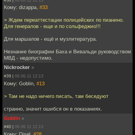
Кому: dizappa,
#33
> Ждем переаттестации полицейских по пианино.
Для генералов - еще и по сольфеджио!!!
Для маршалов - ещё и музлитература.
Незнание биографии Баха и Вивальди руководством
МВД - недопустимо.
Nickrocker
»
#39 |
06.06.11 12:13
Кому: Goblin,
#13
> Там не надо ничего писать, там беседуют
странно, значит ошибся он в показаниях.
Goblin
»
#40 |
06.06.11 12:13
Кому: Disel,
#28