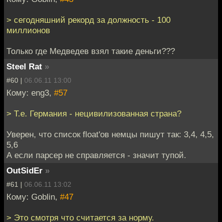
> сегодняшний рекорд за должность - 100
миллионов
Только где Медведев взял такие деньги???
Steel Rat
»
#60 |
06.06.11 13:00
Кому: eng3,
#57
> Т.е. Германия - нецивилизованная страна?
Уверен, что список float'ов немцы пишут так: 3,4, 4,5,
5,6
А если парсер не справляется - значит тупой.
OutSidEr
»
#61 |
06.06.11 13:02
Кому: Goblin,
#47
> Это смотря что считается за норму.