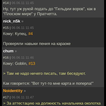
#14 |
06.06.11 11:45
Ну, тут уж рукой подать до "Гильдии воров", как в
"Плоском мире" у Пратчетта.
nick_nSk
»
#15 |
06.06.11 11:45
Кому: Купец,
#4
Проверяли навыки пения на караоке
chum
»
#16 |
06.06.11 11:46
Кому: Goblin,
#13
> Там не надо ничего писать, там беседуют.
Как говорится: "Вот тут-то мне карта и поперла!"
Noidentity
»
#17 |
06.06.11 11:47
> За аттестацию на должность начальника околотка