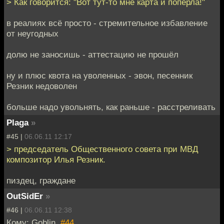
> Как говорится: "Вот тут-то мне карта и поперла!"
в реалиях всё просто - стремительное избавление
от неугодных
долю не заносишь - аттестацию не прошёл
ну и плюс квота на уволенных - эвон, песенник
Резник недоволен
больше надо увольнять, как раньше - расстреливать
Plaga
»
#45 |
06.06.11 12:17
> председатель Общественного совета при МВД
композитор Илья Резник.
пиздец, граждане
OutSidEr
»
#46 |
06.06.11 12:38
Кому: Goblin,
#44