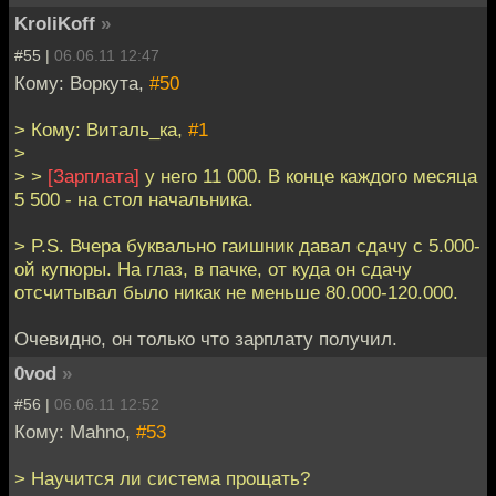
KroliKoff
»
#55 |
06.06.11 12:47
Кому: Воркута,
#50
> Кому: Виталь_ка,
#1
>
> >
[Зарплата]
у него 11 000. В конце каждого месяца
5 500 - на стол начальника.
> P.S. Вчера буквально гаишник давал сдачу с 5.000-
ой купюры. На глаз, в пачке, от куда он сдачу
отсчитывал было никак не меньше 80.000-120.000.
Очевидно, он только что зарплату получил.
0vod
»
#56 |
06.06.11 12:52
Кому: Mahno,
#53
> Научится ли система прощать?