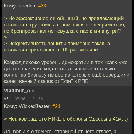
Кому: sheden,
#28
> Не эффективнее ли обычный, не привлекающий
внимания, грузовик, а с ним такая же неприметная,
но бронированная легковушка с парнями внутри?
>
> Эффективность защиты примерно такая, а
внимания привлекает в 100 раз меньше.
Камрад похоже уровень демократии в тех краях уже
достиг значения когда опасаться можно только
коллег по бизнесу не все из которых ещё совершили
качественный скачок от "Узи" к РПГ.
Vladimir_A
»
#51 |
07.06.11 21:38
Кому: WickedJester,
#21
> Нет, комрад, это НИ-1, с обороны Одессы в 41м. :)
Да, вот и я о том же, стариной от него отдаёт, а