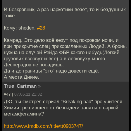
И безкровник, а раз наркотики везёт, то и бездушник
тоже.
Кому: sheden,
#28
Камрад, Это дело всё везут под покровом ночи, и
при прикрытие спец прикормленных Людей, А бронь,
нужна на случай Рейда ФБР какого нибудь(Лёгкий
грузовик взорвут и всё) а в легковуху много
Десперадов не посадишь.
Да и до границы "это" надо довести ещё.
А места Дикие.
True_Cartman
»
#47 |
07.06.11 21:32
ДЮ, ты смотрел сериал "Breaking bad" про учителя
Химии, решившего от безнадеги заняться варкой
метамфетамина?
http://www.imdb.com/title/tt0903747/