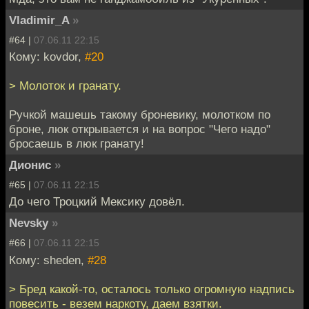
Vladimir_A
»
#64 |
07.06.11 22:15
Кому: kovdor,
#20
> Молоток и гранату.
Ручкой машешь такому броневику, молотком по
броне, люк открывается и на вопрос "Чего надо"
бросаешь в люк гранату!
Дионис
»
#65 |
07.06.11 22:15
До чего Троцкий Мексику довёл.
Nevsky
»
#66 |
07.06.11 22:15
Кому: sheden,
#28
> Бред какой-то, осталось только огромную надпись
повесить - везем наркоту, даем взятки.