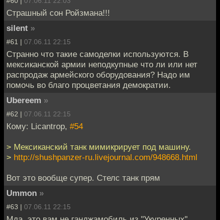
#60 |
07.06.11 22:03
Страшный сон Ройзмана!!!
silent
»
#61 |
07.06.11 22:15
Странно что такие самоделки используются. В
мексиканской армии неподкупные что ли или нет
распродаж армейского оборудования? Надо им
помочь во благо процветания демократии.
Ubereem
»
#62 |
07.06.11 22:15
Кому: Licantrop,
#54
> Мексиканский танк мимикрирует под машину.
>
http://shushpanzer-ru.livejournal.com/948668.html
Вот это вообще супер. Стелс танк прям
Ummon
»
#63 |
07.06.11 22:15
Мда, это вам не ганджамобиль из "Укуренных".