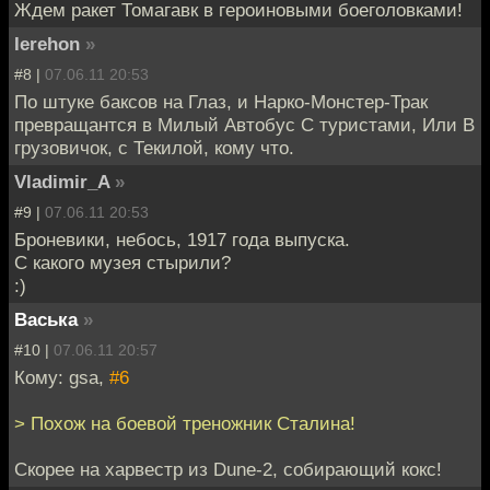
Ждем ракет Томагавк в героиновыми боеголовками!
Ierehon
»
#8 |
07.06.11 20:53
По штуке баксов на Глаз, и Нарко-Монстер-Трак
превращантся в Милый Автобус С туристами, Или В
грузовичок, с Текилой, кому что.
Vladimir_A
»
#9 |
07.06.11 20:53
Броневики, небось, 1917 года выпуска.
С какого музея стырили?
:)
Васька
»
#10 |
07.06.11 20:57
Кому: gsa,
#6
> Похож на боевой треножник Сталина!
Скорее на харвестр из Dune-2, собирающий кокс!