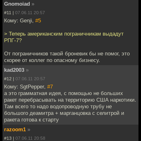
Gnomoiad
»
#11 |
07.06.11 20:57
Кому: Genji,
#5
> Теперь американским пограничникам выдадут
РПГ-7?
От пограничников такой броневик бы не помог, это
скорее от коллег по опасному бизнесу.
kad2003
»
#12 |
07.06.11 20:57
Кому: SgtPepper,
#7
а это грамматная идея, с помощью не больших
ракет перебрасывать на территорию США наркотики.
Там всего то надо водопроводную трубу не
большого деамитра + марганцовка с селитрой и
ракета готова к старту
razoom1
»
#13 |
07.06.11 20:58