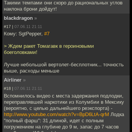
Такими темпами они скоро до рациональных углов
наклона брони дойдут!
blackdragon
»
#17 |
07.06.11 21:11
Кому: SgtPepper,
#7
> Ждем ракет Томагавк в героиновыми
боеголовками!
Лучше небольшой вертолет-бесплотник... точность
выше, расходы меньше
Airliner
»
#18 |
07.06.11 21:11
Вспомнилось видео с места задержания подлодки,
переправлявшей наркотики из Колумбии в Мексику
(вероятно, с целью дальнейшего реэкспорта) -
http://www.youtube.com/watch?v=BpD6LtA-qrM
Лодка
"полный фарш": 31 длиной, идет с полным
погружением на глубине до 9 м, запас до 7 часов