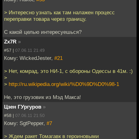
> Интересно узнать как там налажен процесс
переправки товара через границу.
С какой целью интересуешься?
Zx7R
»
#57 |
07.06.11 21:49
Кому: WickedJester,
#21
> Нет, комрад, это НИ-1, с обороны Одессы в 41м. :)
>
>
http://ru.wikipedia.org/wiki/%D0%9D%D0%98-1
Не, это грузовик из Мэд Макса!
Цзен ГУргуров
»
#58 |
07.06.11 21:50
Кому: SgtPepper,
#7
> Ждем ракет Томагавк в героиновыми