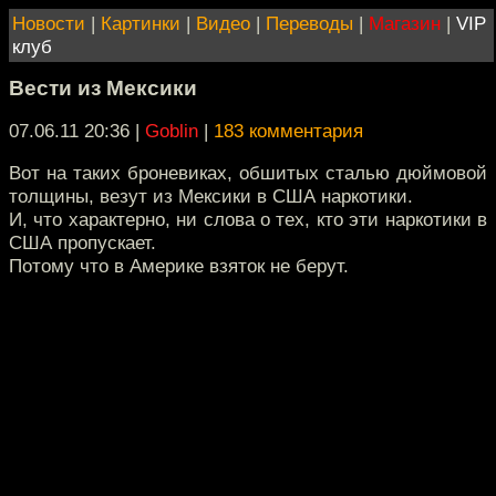
Новости
|
Картинки
|
Видео
|
Переводы
|
Магазин
|
VIP
клуб
Вести из Мексики
07.06.11 20:36
|
Goblin
|
183 комментария
Вот на таких броневиках, обшитых сталью дюймовой
толщины, везут из Мексики в США наркотики.
И, что характерно, ни слова о тех, кто эти наркотики в
США пропускает.
Потому что в Америке взяток не берут.