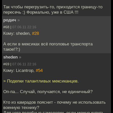
Так чтобы перегрузить-то, приходится границу-то
пересечь :) Формально, уже в США !!!
родич
»
#68 |
07.06.11 22:16
Кому: sheden,
#28
А если в мексиках всё поголовье транспорта
такое!?:)
sheden
»
#69 |
07.06.11 22:16
Кому: Licantrop,
#54
> Поделки талантливых мексиканцев.
Оп-па... Случай, получается, не единичный?
Кто из камрадов пояснит - почему не использовать
военную технику?
Для чего подобные самоделки, если можно купить