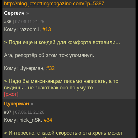
http://blog.jetsettingmagazine.com/?p=5387
Сергеич
»
#36 |
07.06.11 21:25
Кому: razoom1,
#13
> Поди еще и кондей для комфорта вставили...
Ага, репортёр об этом тож упомянул.
Кому: Цукерман,
#32
> Надо бы мексиканцам письмо написать, а то
видишь - не знают как оно по уму то.
[ржот]
Цукерман
»
#37 |
07.06.11 21:26
Кому: nick_nSk,
#34
> Интересно, с какой скоростью эта хрень может