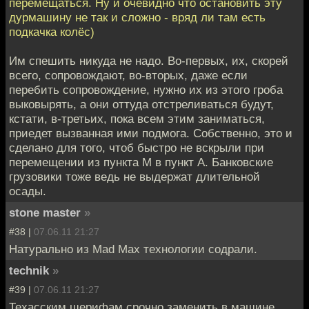
перемещаться. Ну и очевидно что остановить эту
дурмашину не так и сложно - вряд ли там есть
подкачка колёс)
Им спешить никуда не надо. Во-первых, их, скорей
всего, сопровождают, во-вторых, даже если
перебить сопровождение, нужно их из этого гроба
выковырять, а они оттуда отстреливаться будут,
кстати, в-третьих, пока всем этим заниматься,
приедет вызванная ими подмога. Собственно, это и
сделано для того, чтоб быстро не вскрыли при
перемещении из пункта М в пункт А. Банковские
грузовики тоже ведь не выдержат длительной
осады.
stone master
»
#38 |
07.06.11 21:27
Натурально из Mad Max технологии содрали.
technik
»
#39 |
07.06.11 21:27
Техасским шерифам срочно заменить в машине