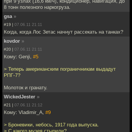
при 9 узлах (16,6 км/ч), кондиционер, навигация, до
8 тонн полезного наркогруза.
gsa
»
#19 |
07.06.11 21:11
Когда, когда Лос Зетас начнут рассекать на танках?
kovdor
»
#20 |
07.06.11 21:11
Кому: Genji,
#5
> Теперь американским пограничникам выдадут
РПГ-7?
Молоток и гранату.
WickedJester
»
#21 |
07.06.11 21:12
Кому: Vladimir_A,
#9
> Броневики, небось, 1917 года выпуска.
> С какого музея стырили?