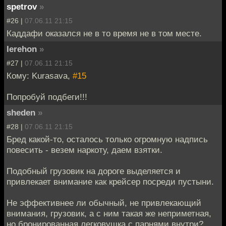
spetrov
»
#26 |
07.06.11 21:15
Каддафи оказался не в то время не в том месте.
Ierehon
»
#27 |
07.06.11 21:15
Кому: Kurasava,
#15
Попробуй подбеги!!!
sheden
»
#28 |
07.06.11 21:15
Бред какой-то, осталось только огромную надпись
повесить - везем наркоту, даем взятки.
Подобный грузовик на дороге выделяется и
привлекает внимание как крейсер посреди пустыни.
Не эффективнее ли обычный, не привлекающий
внимания, грузовик, а с ним такая же неприметная,
но бронированная легковушка с парнями внутри?