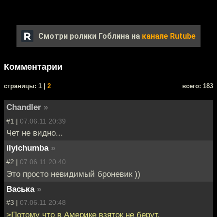
Смотри ролики Гоблина на
канале Rutube
Комментарии
cтраницы: 1 |
2
всего: 183
Chandler
»
#1 |
07.06.11 20:39
Чет не видно...
ilyichumba
»
#2 |
07.06.11 20:40
Это просто невидимый броневик ))
Васька
»
#3 |
07.06.11 20:48
>Потому что в Америке взяток не берут.