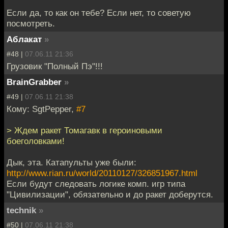
Если да, то как он тебе? Если нет, то советую
посмотреть.
Аблакат
»
#48 |
07.06.11 21:36
Грузовик "Полный Пэ"!!!
BrainGrabber
»
#49 |
07.06.11 21:38
Кому: SgtPepper,
#7
> Ждем ракет Томагавк в героиновыми
боеголовками!
Дык, эта. Катапульты уже были:
http://www.rian.ru/world/20110127/326851967.html
Если будут следовать логике комп. игр типа
"Цивилизации", обязательно и до ракет доберутся.
technik
»
#50 |
07.06.11 21:38