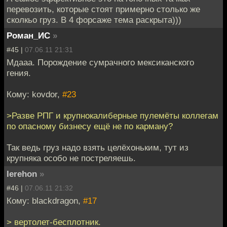
перевозить, которые стоят примерно столько же
сколкьо груз. В 4 форсаже тема раскрыта)))
Роман_ИС
»
#45 |
07.06.11 21:31
Мдааа. Порождение сумрачного мексиканского
гения.
Кому: kovdor,
#23
>Разве РПГ и крупнокалиберные пулемёты коллегам
по опасному бизнесу ещё не по карману?
Так ведь груз надо взять целёхоньким, тут из
крупняка особо не постреляешь.
Ierehon
»
#46 |
07.06.11 21:32
Кому: blackdragon,
#17
> вертолет-бесплотник.