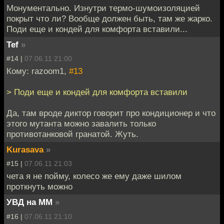
Монументально. Изнутри термо-шумоизоляцией
покрыт что ли? Вообще должен быть, там же жарко.
Поди еще и кондей для комфорта вставили...
Tef
»
#14 |
07.06.11 21:00
Кому: razoom1,
#13
> Поди еще и кондей для комфорта вставили
Да, там вроде диктор говорит про кондиционер и что
этого мутанта можно завалить только
противотанковой гранатой. Жуть.
Kurasava
»
#15 |
07.06.11 21:03
чета я не пойму, колесо же ему даже шилом
проткнуть можно
УВД на ММ
»
#16 |
07.06.11 21:10