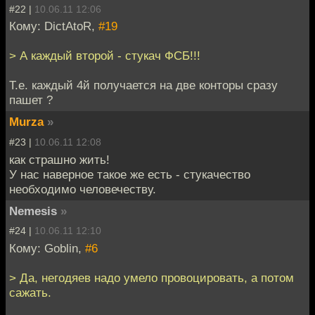
#22 |
10.06.11 12:06
Кому: DictAtoR,
#19
> А каждый второй - стукач ФСБ!!!
Т.е. каждый 4й получается на две конторы сразу
пашет ?
Murza
»
#23 |
10.06.11 12:08
как страшно жить!
У нас наверное такое же есть - стукачество
необходимо человечеству.
Nemesis
»
#24 |
10.06.11 12:10
Кому: Goblin,
#6
> Да, негодяев надо умело провоцировать, а потом
сажать.