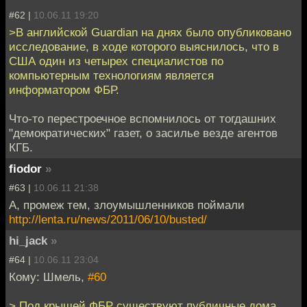
#62 |
10.06.11 19:20
>В английской Guardian на днях было опубликовано
исследование, в ходе которого выяснилось, что в
США один из четырех специалистов по
компьютерным технологиям является
информатором ФБР.
Что-то перестроечное вспомнилось от тогдашних
"демократических" газет, о засилье везде агентов
КГБ.
fiodor
»
#63 |
10.06.11 21:38
А, промеж тем, злоумышленников поймали
http://lenta.ru/news/2011/06/10/busted/
hi_jack
»
#64 |
10.06.11 23:04
Кому: Шмель,
#60
> Под крышей ФБР существуют публичные дома,