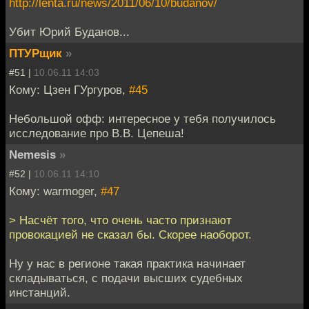
http://lenta.ru/news/2011/06/10/budanov/
Убит Юрий Буданов...
ПТУРщик
»
#51 |
10.06.11 14:03
Кому: Цзен ГУргуров,
#45
Небольшой офф: интересное у тебя получилось
исследование про В.В. Цепеша!
Nemesis
»
#52 |
10.06.11 14:10
Кому: warmoger,
#47
> Насчёт того, что очень часто признают
провокацией не сказал бы. Скорее наоборот.
Ну у нас в регионе такая практика начинает
складываться, с подачи высших судебных
инстанций.