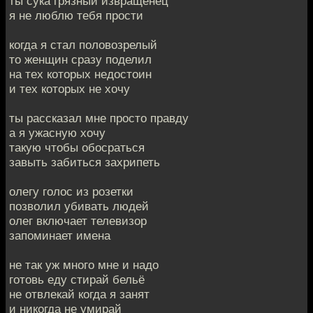
ты сука грязный извращенец
я не люблю тебя прости
когда я стал половозрелый
то женщин сразу поделил
на тех которых недостоин
и тех которых не хочу
ты рассказал мне просто правду
а я ужасную хочу
такую чтобы обосраться
завыть забиться захрипеть
олегу голос из розетки
позволил убивать людей
олег включает телевизор
запоминает имена
не так уж много мне и надо
готовь еду стирай бельё
не отвлекай когда я занят
и никогда не умирай