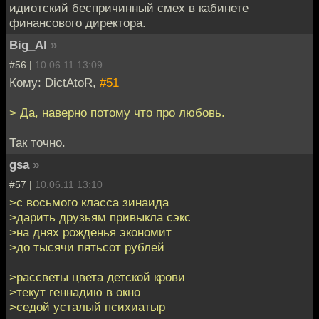
идиотский беспричинный смех в кабинете
финансового директора.
Big_Al
»
#56 |
10.06.11 13:09
Кому: DictAtoR,
#51
> Да, наверно потому что про любовь.
Так точно.
gsa
»
#57 |
10.06.11 13:10
>с восьмого класса зинаида
>дарить друзьям привыкла сэкс
>на днях рожденья экономит
>до тысячи пятьсот рублей
>рассветы цвета детской крови
>текут геннадию в окно
>седой усталый психиатыр