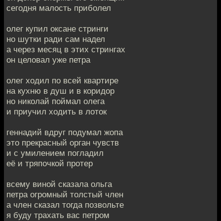
сегодня малость приболел
олег купил оксане стринги
но шутки ради сам надел
а через месяц в этих стрингах
он целовал уже петра
олег ходил по всей квартире
на кухню в душ и в коридор
но николай поймал олега
и приучил ходить в лоток
геннадий вдруг подумал жопа
это прекрасный орган чувств
и с умилением погладил
её и тряпочкой протер
всему виной сказала ольга
петра огромный толстый член
а член сказал тогда позвольте
я буду трахать вас петром