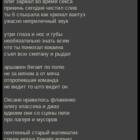
олег заржал во время секса
прикинь сегодня чистил слив
ты б слышала как хрюкал вантуз
ужасно неприличный звук
утри глаза и нос и губы
необязательно знать всем
что ты понюхал кокаина
съел всю сметану и рыдал
аршавин бегает по полю
не за мячом а от мяча
оторопевшая команда
не видит то што видит он
Оксане нравилось фламенко
олегу классика и джаз
вдвоем они со сцены пели
про лагеря и мусоров
почтенный старый математик
среди могил бредёт ворчит