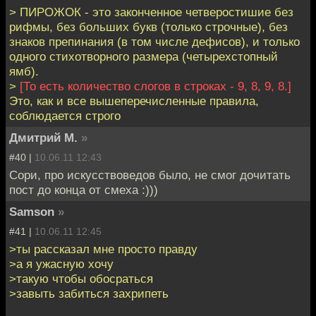
> ПИРОЖОК - это законченное четверостишие без
рифмы, без больших букв (только строчные), без
знаков препинания (в том числе дефисов), и только
одного стихотворного размера (четырехстопный
ямб).
>
[То есть количество слогов в строках - 9, 8, 9, 8.]
Это, как и все вышеперечисленные правила,
соблюдается строго
Дмитрий М.
»
#40 |
10.06.11 12:43
Сори, про искусствоведов было, не смог дочитать
пост до конца от смеха :)))
Samson
»
#41 |
10.06.11 12:45
>ты рассказал мне просто правду
>а я ужасную хочу
>такую чтобы обосраться
>завыть забиться захрипеть