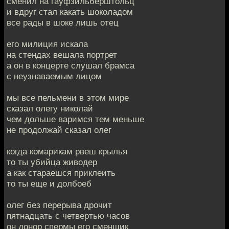
сменил на гауфзильберштольц
и вдруг стал какать шоколадом
все рады в шоке лишь отец
его милиция искала
на стендах вешала портрет
а он в концерте слушал брамса
с неузнаваемым лицом
мы все пельмени в этом мире
сказал олегу николай
чем дольше варимся тем меньше
не продолжай сказал олег
когда комарикам рвеш крылья
то ты убийца живодер
а как стараешся приклеить
то ты еще и долбоеб
олег без перерыва дрочит
пятнадцать с четвертью часов
он донор спермы его сменщик