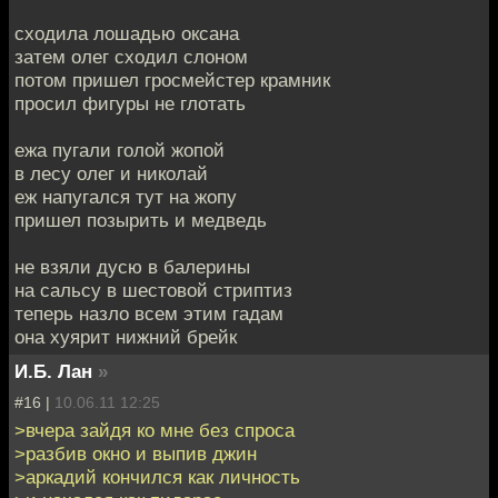
сходила лошадью оксана
затем олег сходил слоном
потом пришел гросмейстер крамник
просил фигуры не глотать
ежа пугали голой жопой
в лесу олег и николай
еж напугался тут на жопу
пришел позырить и медведь
не взяли дусю в балерины
на сальсу в шестовой стриптиз
теперь назло всем этим гадам
она хуярит нижний брейк
И.Б. Лан
»
#16 |
10.06.11 12:25
>вчера зайдя ко мне без спроса
>разбив окно и выпив джин
>аркадий кончился как личность