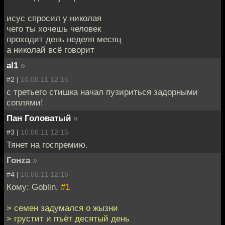
исус спросил у николая
чего ты хочешь человек
проходит день неделя месяц
а николай всё говорит
al1
»
#2 |
10.06.11 12:15
с третьего стишка начал пузириться задорными
соплями!
Пан Головатый
»
#3 |
10.06.11 12:15
Тянет на госпремию.
Гонzа
»
#4 |
10.06.11 12:16
Кому: Goblin,
#1
> семен задумался о жызни
> грустит и пъёт десятый день