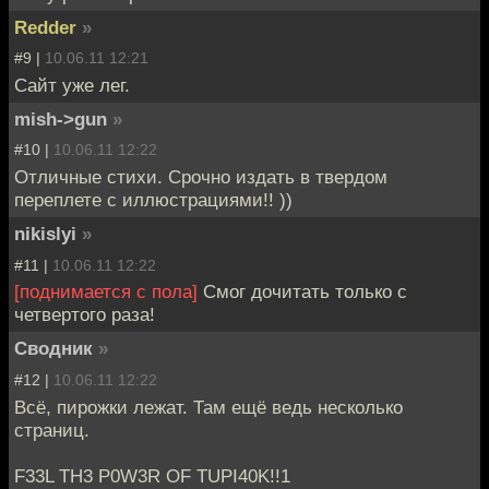
Redder
»
#9 |
10.06.11 12:21
Сайт уже лег.
mish->gun
»
#10 |
10.06.11 12:22
Отличные стихи. Срочно издать в твердом
переплете с иллюстрациями!! ))
nikislyi
»
#11 |
10.06.11 12:22
[поднимается с пола]
Смог дочитать только с
четвертого раза!
Сводник
»
#12 |
10.06.11 12:22
Всё, пирожки лежат. Там ещё ведь несколько
страниц.
F33L TH3 P0W3R OF TUPI40K!!1