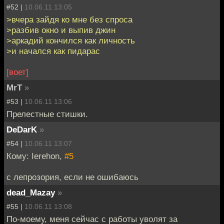
#52 |
10.06.11 13:05
>вчера зайдя ко мне без спроса
>разбив окно и выпив джин
>аркадий кончился как личность
>и начался как пидарас
[воет]
MrT
»
#53 |
10.06.11 13:06
Прелестные стишки.
DeDarK
»
#54 |
10.06.11 13:07
Кому: Ierehon,
#5
с лепрозория, если не ошибаюсь
dead_Mazay
»
#55 |
10.06.11 13:08
По-моему, меня сейчас с работы уволят за