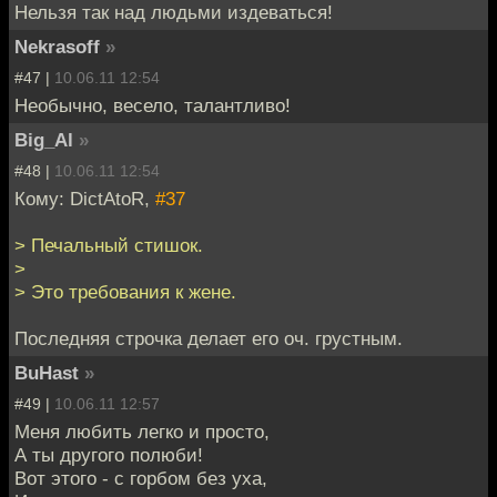
Нельзя так над людьми издеваться!
Nekrasoff
»
#47 |
10.06.11 12:54
Необычно, весело, талантливо!
Big_Al
»
#48 |
10.06.11 12:54
Кому: DictAtoR,
#37
> Печальный стишок.
>
> Это требования к жене.
Последняя строчка делает его оч. грустным.
BuHast
»
#49 |
10.06.11 12:57
Меня любить легко и просто,
А ты другого полюби!
Вот этого - с горбом без уха,