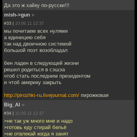
Да это ж хайку по-русски!!!
mish->gun
»
#33 |
10.06.11 12:37
мы почитаем всех нулями
а единицею себя
так над двоичною системой
большой поэт возобладал
бен ладен в следующей жизни
решил родиться в сэшэа
чтоб стать последним президентом
и чтоб америку закрыть
http://pirozhki-ru.livejournal.com/
пирожковая
Big_Al
»
#34 |
10.06.11 12:37
>не так уж много мне и надо
>готовь еду стирай бельё
>не отвлекай когда я занят