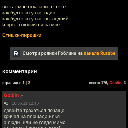
вы так мне отказали в сексе
как будто он у вас один
как будто он у вас последний
и просто кончится на мне
Стишки-пирошки
Смотри ролики Гоблина на
канале Rutube
Комментарии
cтраницы: 1 |
2
всего: 176,
Goblin
: 3
Goblin
»
#1 |
10.06.11 12:13
давайте трахаться почаще
кричал на площади илья
а люди шли не глядя мимо