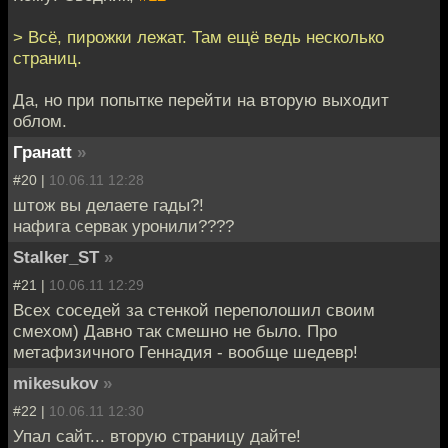
> Всё, пирожки лежат. Там ещё ведь несколько
страниц.
Да, но при попытке перейти на вторую выходит
облом.
Гранаtt
»
#20 |
10.06.11 12:28
штож вы делаете гады?!
нафига сервак уронили????
Stalker_ST
»
#21 |
10.06.11 12:29
Всех соседей за стенкой переполошил своим
смехом) Давно так смешно не было. Про
метафизичного Геннадия - вообще шедевр!
mikesukov
»
#22 |
10.06.11 12:30
Упал сайт... вторую страницу дайте!