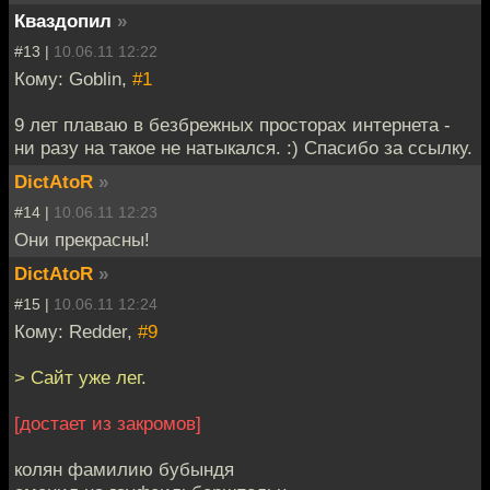
Кваздопил
»
#13 |
10.06.11 12:22
Кому: Goblin,
#1
9 лет плаваю в безбрежных просторах интернета -
ни разу на такое не натыкался. :) Спасибо за ссылку.
DictAtoR
»
#14 |
10.06.11 12:23
Они прекрасны!
DictAtoR
»
#15 |
10.06.11 12:24
Кому: Redder,
#9
> Сайт уже лег.
[достает из закромов]
колян фамилию бубындя