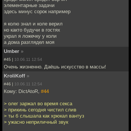
элементарные задачи
здесь минус сорок например
я колю знал и коле верил
но както будучи в гостях
украл я ложечку у коли
а дома разглядел моя
Umber
»
#45 |
10.06.11 12:54
Очень жизненно. Даёшь искусство в массы!
KroliKoff
»
#46 |
10.06.11 12:54
Кому: DictAtoR,
#44
> олег заржал во время секса
> прикинь сегодня чистил слив
> ты б слышала как хрюкал вантуз
> ужасно неприличный звук