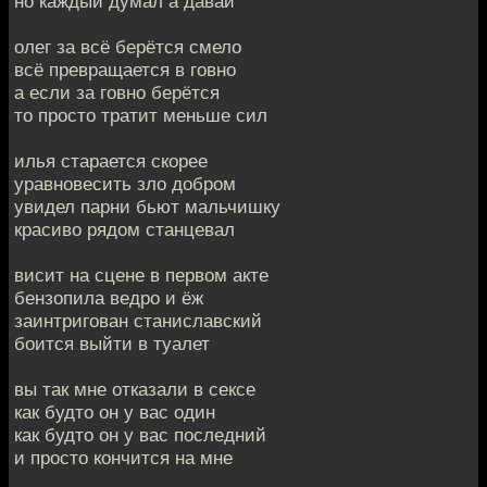
но каждый думал а давай
олег за всё берётся смело
всё превращается в говно
а если за говно берётся
то просто тратит меньше сил
илья старается скорее
уравновесить зло добром
увидел парни бьют мальчишку
красиво рядом станцевал
висит на сцене в первом акте
бензопила ведро и ёж
заинтригован станиславский
боится выйти в туалет
вы так мне отказали в сексе
как будто он у вас один
как будто он у вас последний
и просто кончится на мне