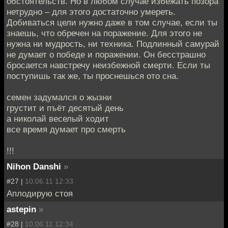
обстоятельств. Но в любом случае избежать позора
нетрудно – для этого достаточно умереть.
Добиваться цели нужно даже в том случае, если ты
знаешь, что обречен на поражение. Для этого не
нужна ни мудрость, ни техника. Подлинный самурай
не думает о победе и поражении. Он бесстрашно
бросается навстречу неизбежной смерти. Если ты
поступишь так же, ты проснешься ото сна.
семен задумался о жызни
грустит и пъёт десятый день
а николай веселый ходит
все время думает про смерть
!!!
Nihon Danshi
»
#27 |
10.06.11 12:33
Аплодирую стоя
astepin
»
#28 |
10.06.11 12:34