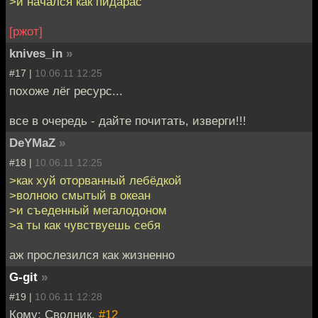
>и начался как пидарас
[ржот]
knives_in
»
#17 |
10.06.11 12:25
похоже лёг ресурс...
все в очередь - дайте почитать, изверги!!!
DeYMaZ
»
#18 |
10.06.11 12:25
>как хуй оторванный лебёдкой
>волною смытый в океан
>и съеденный мегалодоном
>а ты как чувствуешь себя
аж прослезился как жизненно
G-git
»
#19 |
10.06.11 12:28
Кому: Сводник,
#12