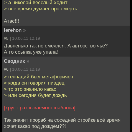
> а николай веселый ходит
> все время думает про смерть
Атас!!!
Ierehon
»
#5 |
10.06.11 12:19
Давненько так не смеялся. А авторство чьё?
А то ссылка уже упала!
Сводник
»
#6 |
10.06.11 12:19
> геннадий был метафоричен
> когда он говорил пиздец
> то это значило какао
> или сегодня будет дождь
[хруст разрываемого шаблона]
Так значит прораб на соседней стройке всё время
хочет какао под дождём??!