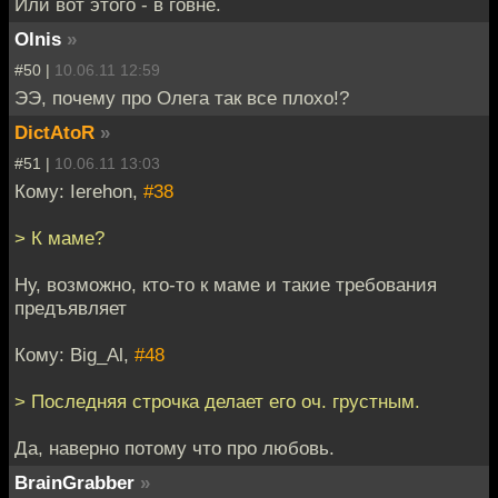
Или вот этого - в говне.
Olnis
»
#50 |
10.06.11 12:59
ЭЭ, почему про Олега так все плохо!?
DictAtoR
»
#51 |
10.06.11 13:03
Кому: Ierehon,
#38
> К маме?
Ну, возможно, кто-то к маме и такие требования
предъявляет
Кому: Big_Al,
#48
> Последняя строчка делает его оч. грустным.
Да, наверно потому что про любовь.
BrainGrabber
»