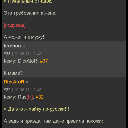
> Печальный стишок.
Это требования к жене.
[подумав]
А может и к мужу!
Ierehon
»
#38 |
10.06.11 12:42
Кому: DictAtoR,
#37
К маме?
DictAtoR
»
#39 |
10.06.11 12:42
Кому: Rus
[H]
,
#32
> Да это ж хайку по-русски!!!
А ведь и правда, там даже правила похожи: