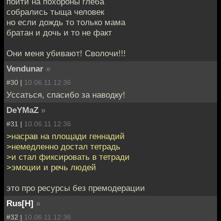
пойти на похороны глеба
собрались тыща человек
но если дождь то только мама
братан и дочь и то не факт
Они меня убивают! Сволочи!!!
Vendunar
»
#30 |
10.06.11 12:36
Уссаться, спасибо за наводку!
DeYMaZ
»
#31 |
10.06.11 12:36
>насрав на площади геннадий
>немедленно достал тетрадь
>и стал фиксировать в тетради
>эмоции и речь людей
это про ресурсы без премодерации
Rus[H]
»
#32 |
10.06.11 12:36