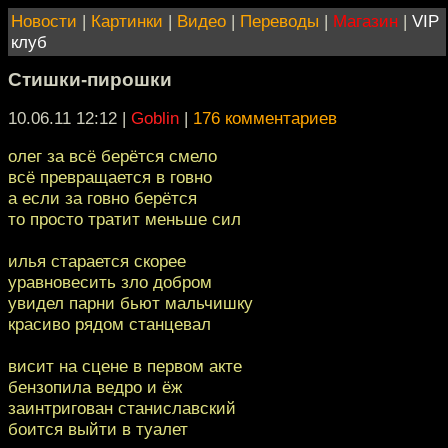
Новости
|
Картинки
|
Видео
|
Переводы
|
Магазин
|
VIP
клуб
Стишки-пирошки
10.06.11 12:12
|
Goblin
|
176 комментариев
олег за всё берётся смело
всё превращается в говно
а если за говно берётся
то просто тратит меньше сил
илья старается скорее
уравновесить зло добром
увидел парни бьют мальчишку
красиво рядом станцевал
висит на сцене в первом акте
бензопила ведро и ёж
заинтригован станиславский
боится выйти в туалет