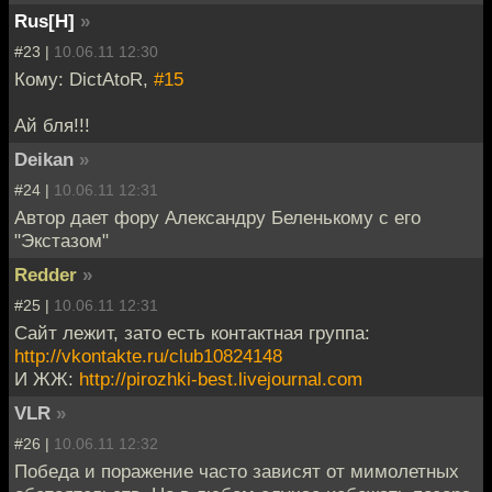
Rus[H]
»
#23 |
10.06.11 12:30
Кому: DictAtoR,
#15
Ай бля!!!
Deikan
»
#24 |
10.06.11 12:31
Автор дает фору Александру Беленькому с его
"Экстазом"
Redder
»
#25 |
10.06.11 12:31
Сайт лежит, зато есть контактная группа:
http://vkontakte.ru/club10824148
И ЖЖ:
http://pirozhki-best.livejournal.com
VLR
»
#26 |
10.06.11 12:32
Победа и поражение часто зависят от мимолетных