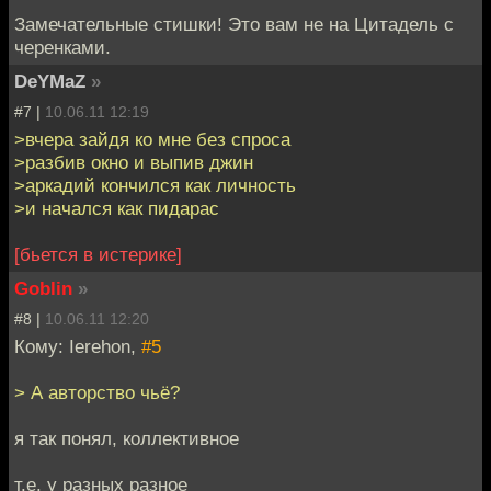
Замечательные стишки! Это вам не на Цитадель с
черенками.
DeYMaZ
»
#7 |
10.06.11 12:19
>вчера зайдя ко мне без спроса
>разбив окно и выпив джин
>аркадий кончился как личность
>и начался как пидарас
[бьется в истерике]
Goblin
»
#8 |
10.06.11 12:20
Кому: Ierehon,
#5
> А авторство чьё?
я так понял, коллективное
т.е. у разных разное