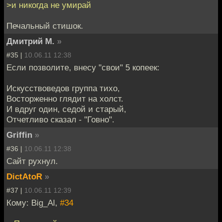
>и никогда не умирай
Печальный стишок.
Дмитрий М.
»
#35 |
10.06.11 12:38
Если позволите, внесу "свои" 5 копеек:
Искусствоведов группа тихо,
Восторженно глядит на холст.
И вдруг один, седой и старый,
Отчетливо сказал - "Говно".
Griffin
»
#36 |
10.06.11 12:38
Сайт рухнул.
DictAtoR
»
#37 |
10.06.11 12:39
Кому: Big_Al,
#34