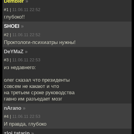
Dembler
»
#1 |
11.06.11 22:52
глубоко!!
SHOEI
»
#2 |
11.06.11 22:52
Проктологи-психиатры нужны!
DeYMaZ
»
#3 |
11.06.11 22:53
из недавнего:
олег сказал что президенты
совсем не какают и что
на третьем сроке руководства
гавно им разъедает мозг
nArano
»
#4 |
11.06.11 22:53
И правда, глубоко
zloi tatarin
»