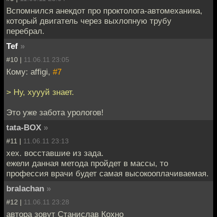
Вспомнился анекдот про проктолога-автомеханика,
который двигатель через выхлопную трубу
перебрал.
Tef
»
#10 |
11.06.11 23:05
Кому: affigi,
#7
> Ну, хуууй знает.
Это уже забота урологов!
tata-BOX
»
#11 |
11.06.11 23:13
хех. восставшие из зада.
ежели данная метода пройдет в массы, то
профессия врачи будет самая высокооплачиваемая.
bralachan
»
#12 |
11.06.11 23:28
автора зовут Станислав Кохно