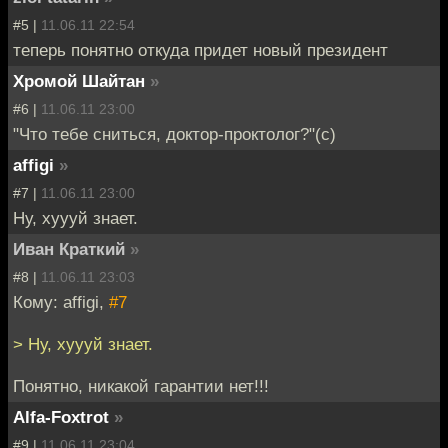
#5 |
11.06.11 22:54
теперь понятно откуда придет новый президент
Хромой Шайтан
»
#6 |
11.06.11 23:00
"Что тебе сниться, доктор-проктолог?"(с)
affigi
»
#7 |
11.06.11 23:00
Ну, хуууй знает.
Иван Краткий
»
#8 |
11.06.11 23:03
Кому: affigi,
#7
> Ну, хуууй знает.
Понятно, никакой гарантии нет!!!
Alfa-Foxtrot
»
#9 |
11.06.11 23:04