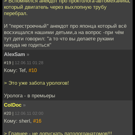
> Вспомнился анекдот про проктолога-автомеханика,
который двигатель через выхлопную трубу
перебрал.
И "перестроечный" анекдот про японца который всё
восхищался нашими детьми,а на вопрос -при чём
тут дети говорил: "а то что вы делаете руками
никуда не годиться"
AlexSam
»
#19 |
12.06.11 01:28
Кому: Tef,
#10
> Это уже забота урологов!
Уролога - в премьеры
ColDoc
»
#20 |
12.06.11 02:00
Кому: sherl,
#16
> Главнее - не допускать патологоанатомов!!!