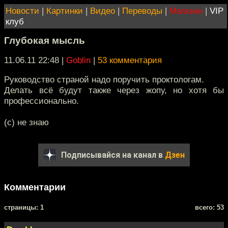
Новости
|
Картинки
|
Видео
|
Переводы
|
Магазин
|
VIP
клуб
Глубокая мысль
11.06.11 22:48
|
Goblin
|
53 комментария
Руководство страной надо поручить проктологам.
Делать всё будут также через жопу, но хотя бы
профессионально.
(с) не знаю
Подписывайся на канал в
Дзен
Комментарии
cтраницы: 1
всего: 53