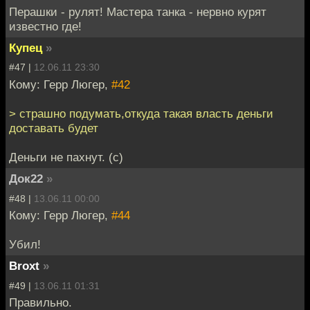
Перашки - рулят! Мастера танка - нервно курят
известно где!
Купец
»
#47 |
12.06.11 23:30
Кому: Герр Люгер,
#42
> страшно подумать,откуда такая власть деньги
доставать будет
Деньги не пахнут. (с)
Док22
»
#48 |
13.06.11 00:00
Кому: Герр Люгер,
#44
Убил!
Broxt
»
#49 |
13.06.11 01:31
Правильно.