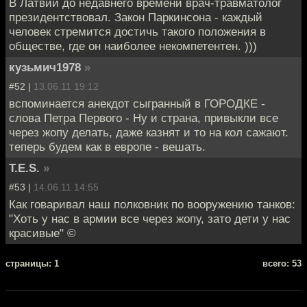
В Латвии до недавнего времени врач-травматолог
президентствовал. Закон Паркинсона - каждый
человек стремится достичь такого положения в
обществе, где он наиболее некомпетентен. )))
кузьмич1978
»
#52 |
13.06.11 19:12
вспоминается анекдот сыгранный в ГОРОДКЕ -
слова Петра Первого - Ну и страна, привыкли все
через жопу делать, даже казнят и то на кол сажают.
теперь будем как в европе - вешать.
T.E.S.
»
#53 |
14.06.11 14:55
Как говаривал наш полковник по вооружению танков:
"Хоть у нас в армии все через жопу, зато дети у нас
красивые" ©
cтраницы: 1
всего: 53