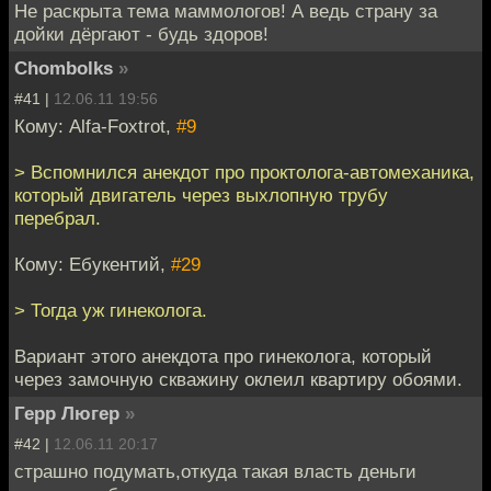
Не раскрыта тема маммологов! А ведь страну за
дойки дёргают - будь здоров!
Chombolks
»
#41 |
12.06.11 19:56
Кому: Alfa-Foxtrot,
#9
> Вспомнился анекдот про проктолога-автомеханика,
который двигатель через выхлопную трубу
перебрал.
Кому: Ебукентий,
#29
> Тогда уж гинеколога.
Вариант этого анекдота про гинеколога, который
через замочную скважину оклеил квартиру обоями.
Герр Люгер
»
#42 |
12.06.11 20:17
страшно подумать,откуда такая власть деньги