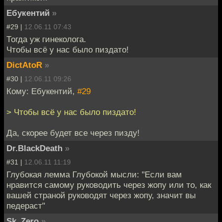
Ебукентий
»
#29 |
12.06.11 07:43
Тогда уж гинеколога.
Чтобы всё у нас было пиздато!
DictAtoR
»
#30 |
12.06.11 09:26
Кому: Ебукентий,
#29
> Чтобы всё у нас было пиздато!
Да, скорее будет все через пизду!
Dr.BlackDeath
»
#31 |
12.06.11 11:19
Глубокая лемма Глубокой мысли: "Если вам
нравится самому руководить через жопу или то, как
вашей страной руководят через жопу, значит вы
педераст"
Sk_Zero
»