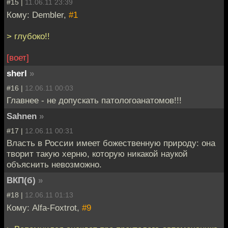
#15 |
11.06.11 23:39
Кому: Dembler,
#1
> глубоко!!
[воет]
sherl
»
#16 |
12.06.11 00:03
Главнее - не допускать патологоанатомов!!!
Sahnen
»
#17 |
12.06.11 00:31
Власть в России имеет божественную природу: она
творит такую херню, которую никакой наукой
объяснить невозможно.
ВКП(б)
»
#18 |
12.06.11 01:13
Кому: Alfa-Foxtrot,
#9