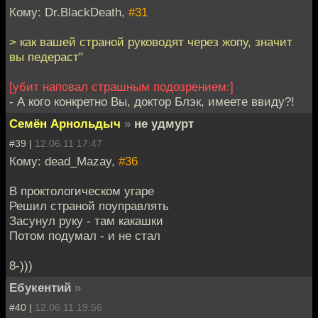
Кому: Dr.BlackDeath,
#31
> как вашей страной руководят через жопу, значит
вы педераст"
[убит наповал страшным подозрением:]
- А кого конкретно Вы, доктор Блэк, имеете ввиду?!
Семён Арнольдыч
»
не удмурт
#39 |
12.06.11 17:47
Кому: dead_Mazay,
#36
В проктологическом угаре
Решил страной поуправлять
Засунул руку - там какашки
Потом подумал - и не стал
8-)))
Ебукентий
»
#40 |
12.06.11 19:56