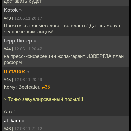
доставать будет
Kotok
»
#43 |
12.06.11 20:17
Проктолога-косметолога - во власть! Даёшь жопу с
человеческим лицом!
Герр Люгер
»
#44 |
12.06.11 20:42
на пресс-конференции жопа-гарант ИЗВЕРГЛА план
реформ
DictAtoR
»
#45 |
12.06.11 20:49
Кому: Beefeater,
#35
> Тонко завуалированный посыл!!!
А то!
al_kam
»
#46 |
12.06.11 21:12