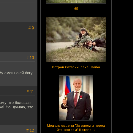
65
# 9
# 10
Остров Сахалин, река Найба
Ну смешно ей богу.
# 11
тому что большая
ке! Но, думаю, это
Медаль ордена "За заслуги перед
Отечеством" II степени
# 12