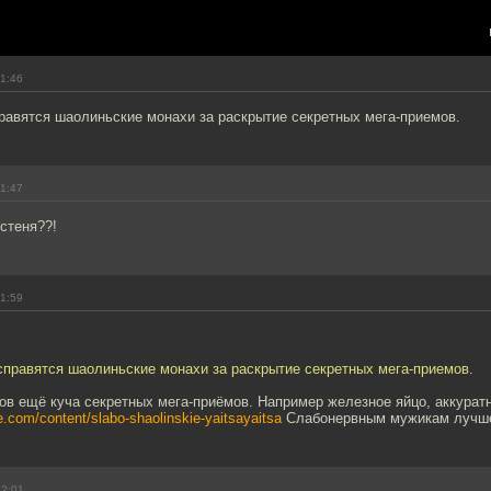
11:46
равятся шаолиньские монахи за раскрытие секретных мега-приемов.
11:47
истеня??!
11:59
справятся шаолиньские монахи за раскрытие секретных мега-приемов.
ов ещё куча секретных мега-приёмов. Например железное яйцо, аккурат
.com/content/slabo-shaolinskie-yaitsayaitsa
Слабонервным мужикам лучше
12:01