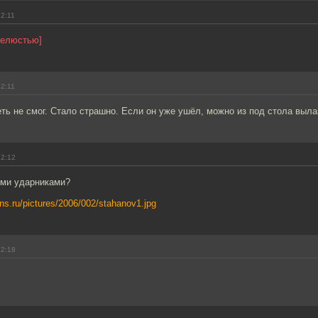
12:11
челюстью]
12:11
ть не смог. Стало страшно. Если он уже ушёл, можно из под стола выла
12:12
ими ударниками?
ns.ru/pictures/2006/002/stahanov1.jpg
12:18