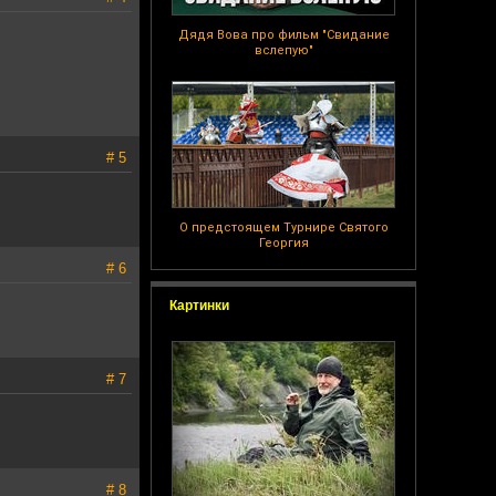
Дядя Вова про фильм "Свидание
вслепую"
# 5
О предстоящем Турнире Святого
Георгия
# 6
Картинки
# 7
# 8