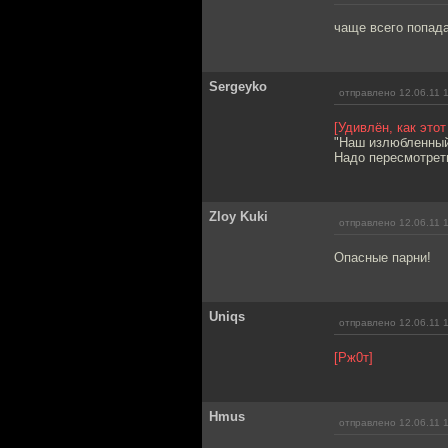
чаще всего попада
Sergeyko
отправлено 12.06.11 
[Удивлён, как это
"Наш излюбленный 
Надо пересмотрет
Zloy Kuki
отправлено 12.06.11 
Опасные парни!
Uniqs
отправлено 12.06.11 
[Рж0т]
Hmus
отправлено 12.06.11 