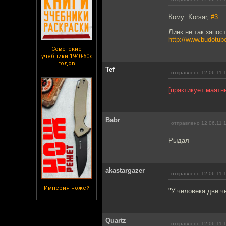
Кому: Korsar,
#3
Линк не так запос
http://www.budotube
Советские
учебники 1940-50х
годов
Tef
отправлено 12.06.11 
[практикует маятн
Babr
отправлено 12.06.11 
Рыдал
akastargazer
отправлено 12.06.11 
Империя ножей
"У человека две ч
Quartz
отправлено 12.06.11 