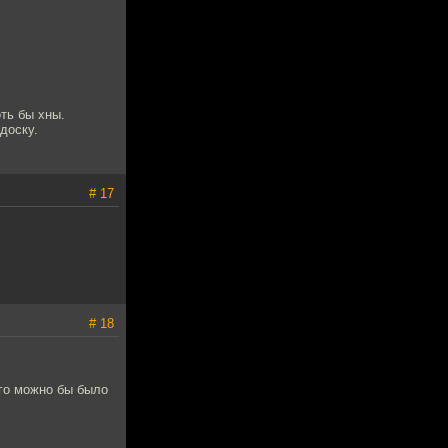
оть бы хны.
доску.
# 17
# 18
ого можно бы было