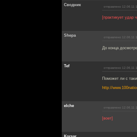
Сводник
отправлено 12.06.11 
[практикует удар 
Shepa
отправлено 12.06.11 
До конца досмотре
Tef
отправлено 12.06.11 
Поможет ли с так
http://www.100natio
elche
отправлено 12.06.11 
[воет]
Korsar