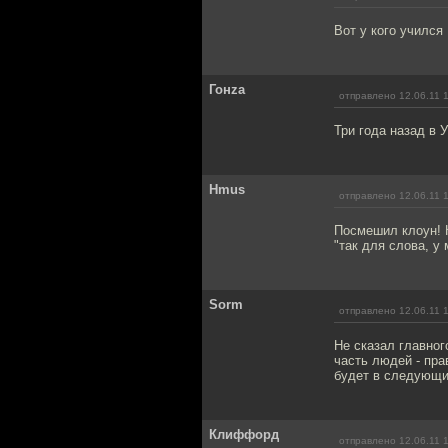
Вот у кого учился
Гонzа
отправлено 12.06.11 
Три года назад в 
Hmus
отправлено 12.06.11 
Посмешил клоун! К
"так для слова, у
Sorm
отправлено 12.06.11 
Не сказал главног
часть людей - пра
будет в следующи
Клиффорд
отправлено 12.06.11 