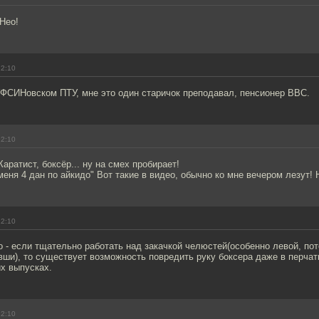
 Нео!
12:10
УФСИНовском ПТУ, мне это один старичок преподавал, пенсионер ВВС.
12:10
аратист, боксёр... ну на смех пробирает!
 меня 4 дан по айкидо" Вот такие в видео, обычно ко мне вечером лезут! 
12:10
о - если тщательно работать над закачкой челюстей(особенно левой, по
вши), то существует возможность повредить руку боксера даже в перчат
х выпусках.
12:10