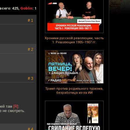
всего: 425,
Goblin
: 1
# 1
Хроники русской революции, часть
1: Революция 1905–1907 гг.
# 2
# 3
Трамп против родильного туризма,
безработица из-за ИИ
ней там
[R]
:
 не смотреть.
# 4