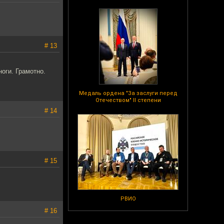
# 13
оги. Грамотно.
Медаль ордена "За заслуги перед
Отечеством" II степени
# 14
# 15
РВИО
# 16