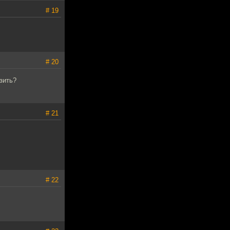
# 19
# 20
зить?
# 21
# 22