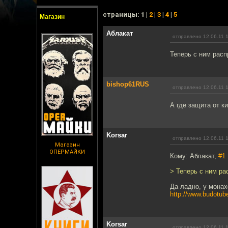
cтраницы: 1 |
2
|
3
|
4
|
5
Магазин
Аблакат
отправлено 12.06.11 
Теперь с ним расп
bishop61RUS
отправлено 12.06.11 
А где защита от к
Korsar
отправлено 12.06.11 
Магазин
ОПЕРМАЙКИ
Кому: Аблакат,
#1
> Теперь с ним ра
Да ладно, у монах
http://www.budotube
Korsar
отправлено 12.06.11 