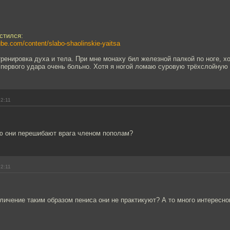
остился:
be.com/content/slabo-shaolinskie-yaitsa
тренировка духа и тела. При мне монаху бил железной палкой по ноге, х
первого удара очень больно. Хотя я ногой ломаю суровую трёхслойную 
12:11
ою они перешибают врага членом пополам?
12:11
личение таким образом пениса они не практикуют? А то много интересн