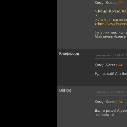
Кому: Korsar,
#4
> Кому: Korsar,
#3
>
> Линк не так зап
>
http://www.budotu
Ну у них жесткая 
Мне лично было с 
Клиффорд
отправлено 12.06.11 
Кому: Korsar,
#4
Яд чистый! А в б
ВКП(б)
отправлено 12.06.11 
Кому: Korsar,
#4
Долго ржал! А уве
наснимать!