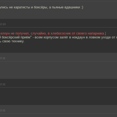
лись не каратисты и боксёры, а пьяные вдвшники :)
12:10
т клоун не получил, случайно, в хлебососник от своего напарника.]
боксёрский приём" - всем корпусом залёг в нокдаун в ловком уходе от н
ь свою технику.
12:11
12:11
12:11