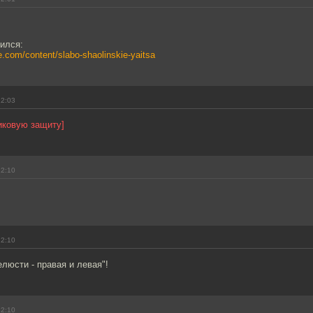
тился:
.com/content/slabo-shaolinskie-yaitsa
12:03
иковую защиту]
12:10
12:10
елюсти - правая и левая"!
12:10