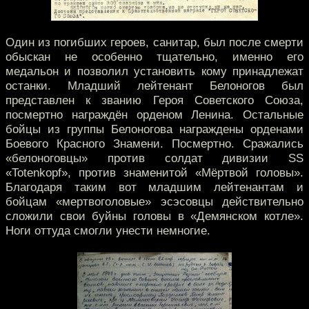
Один из погибших героев, санитар, был после смерти
обыскан не особенно тщательно, именно его
медальон и позволил установить кому принадлежат
останки. Младший лейтенант Белоногов был
представлен к званию Героя Советского Союза,
посмертно награждён орденом Ленина. Остальные
бойцы из группы Белоногова награждены орденами
Боевого Красного Знамени. Посмертно. Сражались
«белоноговцы» против солдат дивизии SS
«Totenkopf», против знаменитой «Мёртвой головы».
Благодаря таким вот младшим лейтенантам и
бойцам «мертвоголовые» эсэсовцы действительно
сложили свои буйны головы в «Демянском котле».
Ноги оттуда смогли унести немногие.