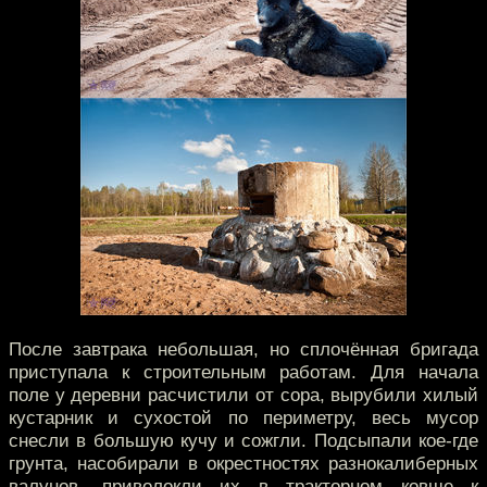
После завтрака небольшая, но сплочённая бригада
приступала к строительным работам. Для начала
поле у деревни расчистили от сора, вырубили хилый
кустарник и сухостой по периметру, весь мусор
снесли в большую кучу и сожгли. Подсыпали кое-где
грунта, насобирали в окрестностях разнокалиберных
валунов, приволокли их в тракторном ковше к