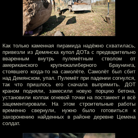
Как только каменная пирамида надёжно схватилась,
привезли из Демянска купол ДОТа с предварительно
вваренным внутрь пулемётным стволом от
американского крупнокалиберного Браунинга,
стоявшего когда-то на самолёте. Самолёт был сбит
над Демянском, упал. Пулемёт при падении согнулся,
так что пришлось его сначала выпрямить. ДОТ
краном подняли, замесили новую порцию бетона,
установили колпак огневой точки на постамент и всё
зацементировали. На этом строительные работы
временно свернули, нужно было готовиться к
захоронению найденных в районе деревне Цемена
солдат.