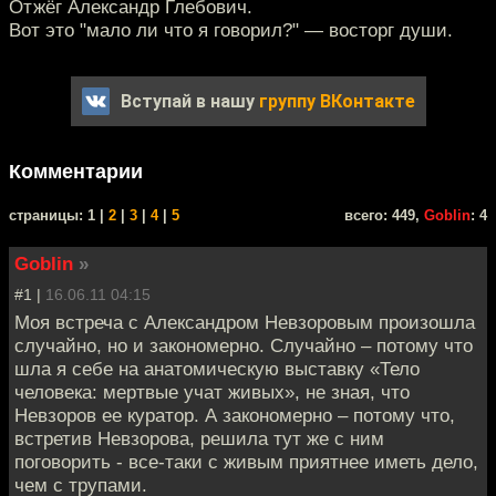
Отжёг Александр Глебович.
Вот это "мало ли что я говорил?" — восторг души.
Вступай в нашу
группу ВКонтакте
Комментарии
cтраницы: 1 |
2
|
3
|
4
|
5
всего: 449,
Goblin
: 4
Goblin
»
#1 |
16.06.11 04:15
Моя встреча с Александром Невзоровым произошла
случайно, но и закономерно. Случайно – потому что
шла я себе на анатомическую выставку «Тело
человека: мертвые учат живых», не зная, что
Невзоров ее куратор. А закономерно – потому что,
встретив Невзорова, решила тут же с ним
поговорить - все-таки с живым приятнее иметь дело,
чем с трупами.