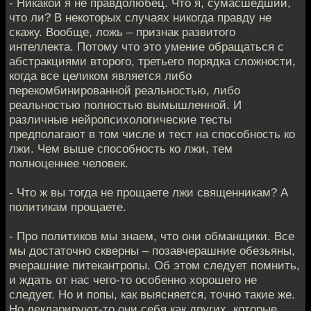
- Никакой я не правдолюбец. Что я, сумасшедший,
что ли? В некоторых случаях никогда правду не
скажу. Вообще, ложь – признак развитого
интеллекта. Потому что это умение обращаться с
абстракциями второго, третьего порядка сложности,
когда все целиком является либо
перекомбинированной реальностью, либо
реальностью полностью вымышленной. И
различные нейропсихологические тесты
предполагают в том числе и тест на способность ко
лжи. Чем выше способность ко лжи, тем
полноценнее человек.
- Что ж вы тогда не прощаете лжи священникам? А
политикам прощаете.
- Про политиков мы знаем, что они обманщики. Все
мы достаточно скверны – позавчерашние обезьяны,
вчерашние питекантропы. Об этом следует помнить,
и ждать от нас чего-то особенно хорошего не
следует. Но и попы, как выясняется, точно такие же.
Но декларируют-то они себя как других, которые