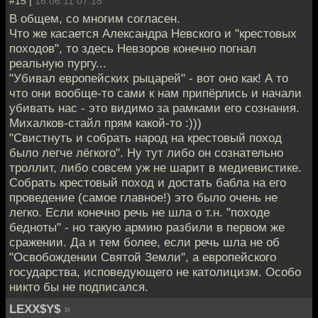
#15 |
16.06.11 07:18
В общем, со многим согласен.
Что же касается Александра Невского и "крестовых
походов", то здесь Невзоров конечно погнал
реальную пургу...
"Убивал европейских рыцарей" - вот оно как! А то
что они вообще-то сами к нам припёрлись и начали
убивать нас - это видимо за рамками его сознания.
Михалков-стайл прям какой-то :)))
"Свистнуть и собрать народ на крестовый поход
было легче лёгкого". Ну тут либо он сознательно
троллит, либо совсем уж не шарит в медиевистике.
Собрать крестовый поход и достать бабла на его
проведение (самое главное!) это было очень не
легко. Если конечно речь не шла о т.н. "походе
бедноты" - но такую армию разбили в первом же
сражении. Да и тем более, если речь шла не об
"Освобождении Святой Земли", а европейского
государства, исповедующего не католицизм. Особо
никто бы не подписался.
LEXX$Y$
»