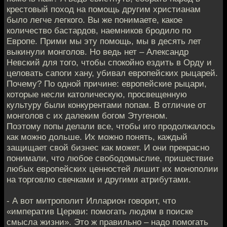
крестовый поход на помощь другим христианам
было легче легкого. Вы же понимаете, какое
количество бастардов, наемников бродило по
Европе. Прими мы эту помощь, мы в десять лет
выкинули монголов. Но ведь нет – Александр
Невский для того, чтобы спокойно ездить в Орду и
целовать сапоги хану, убивал европейских рыцарей.
Почему? По одной причине: европейские рыцари,
которые несли католическую, просвещенную
культуру были конкурентами попам. В отличие от
монголов с их далеким богом Этугеном.
Поэтому попы делали все, чтобы иго продолжалось
как можно дольше. Их можно понять, каждый
защищает свой бизнес как может. И они прекрасно
понимали, что любое свободомыслие, пришествие
любых европейских ценностей лишит их монополии
на торговлю свечками и другими атрибутами.
- А вот митрополит Илларион говорит, что
«императив Церкви: помогать людям в поиске
смысла жизни». Это ж правильно – надо помогать