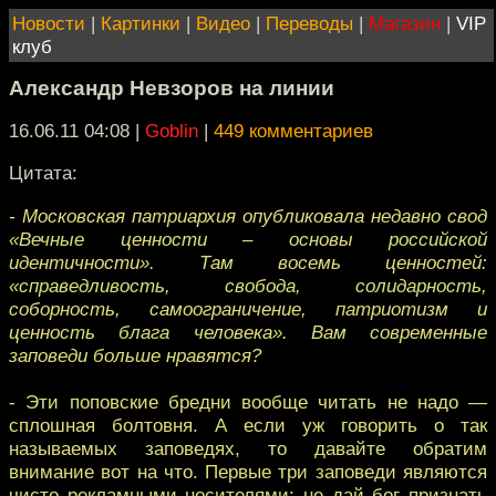
Новости
|
Картинки
|
Видео
|
Переводы
|
Магазин
|
VIP
клуб
Александр Невзоров на линии
16.06.11 04:08
|
Goblin
|
449 комментариев
Цитата:
- Московская патриархия опубликовала недавно свод
«Вечные ценности – основы российской
идентичности». Там восемь ценностей:
«справедливость, свобода, солидарность,
соборность, самоограничение, патриотизм и
ценность блага человека». Вам современные
заповеди больше нравятся?
- Эти поповские бредни вообще читать не надо —
сплошная болтовня. А если уж говорить о так
называемых заповедях, то давайте обратим
внимание вот на что. Первые три заповеди являются
чисто рекламными носителями: не дай бог признать