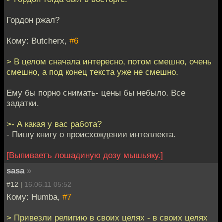
Гордон pжал?
Кому: Butcherx,
#6
> В целом сначала интересно, потом смешно, очень
смешно, а под конец текста уже не смешно.
Ему бы порно снимать- цены бы небыло. Все
задатки.
>- А какая у вас работа?
- Пишу книгу о происхождении интеллекта.
[Выпиваетъ лошадиную дозу мышьяку.]
sasa
»
#12 |
16.06.11 05:52
Кому: Humba,
#7
> Привезли религию в своих целях - в своих целях