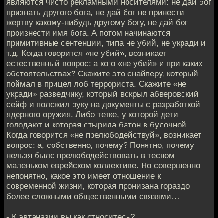
являются чисто рекламными носителями: не дай бог
признать другого бога, не дай бог не принести
жертву какому-нибудь другому богу, не дай бог
произнести имя бога. А потом начинаются
примитивные сентенции, типа не убий, не укради и
т.д. Когда говорится «не убий», возникает
естественный вопрос: а кого «не убий» и при каких
обстоятельствах? Скажите это снайперу, который
поймал в прицел лоб террориста. Скажите «не
укради» разведчику, который вскрыл абверовский
сейф и положил руку на документы с разработкой
ядерного оружия. Либо тетке, у которой дети
голодают и которая стырила батон в булочной.
Когда говорится «не прелюбодействуй», возникает
вопрос: а, собственно, почему? Понятно, почему
нельзя было прелюбодействовать в тесном
маленьком еврейском коллективе. Но совершенно
непонятно, какое это имеет отношение к
современной жизни, которая пронизана гораздо
более сложными общественными связями…
- К эвтаназии вы как относитесь?