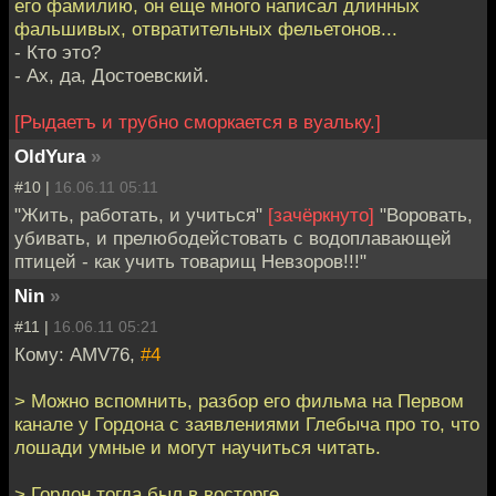
его фамилию, он еще много написал длинных
фальшивых, отвратительных фельетонов...
- Кто это?
- Ах, да, Достоевский.
[Рыдаетъ и трубно сморкается в вуальку.]
OldYura
»
#10 |
16.06.11 05:11
"Жить, работать, и учиться"
[зачёркнуто]
"Воровать,
убивать, и прелюбодейстовать с водоплавающей
птицей - как учить товарищ Невзоров!!!"
Nin
»
#11 |
16.06.11 05:21
Кому: AMV76,
#4
> Можно вспомнить, разбор его фильма на Первом
канале у Гордона с заявлениями Глебыча про то, что
лошади умные и могут научиться читать.
> Гордон тогда был в восторге.