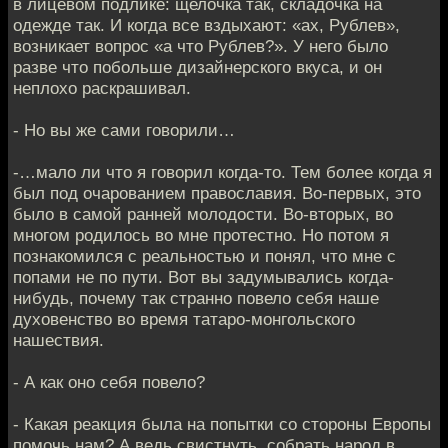
в лицевом подлике: щелочка так, складочка на
одежде так. И когда все вздыхают: «ах, Рублев»,
возникает вопрос «а что Рублев?». У него было
разве что побольше дизайнерского вкуса, и он
неплохо раскрашивал.
- Но вы же сами говорили…
-…мало ли что я говорил когда-то. Тем более когда я
был под очарованием православия. Во-первых, это
было в самой ранней молодости. Во-вторых, во
многом родилось во мне протестно. Но потом я
познакомился с реальностью и понял, что мне с
попами не по пути. Вот вы задумывались когда-
нибудь, почему так странно повело себя наше
духовенство во время татаро-монгольского
нашествия.
- А как оно себя повело?
- Какая реакция была на попытки со стороны Европы
помочь нам? А ведь свистнуть, собрать народ в