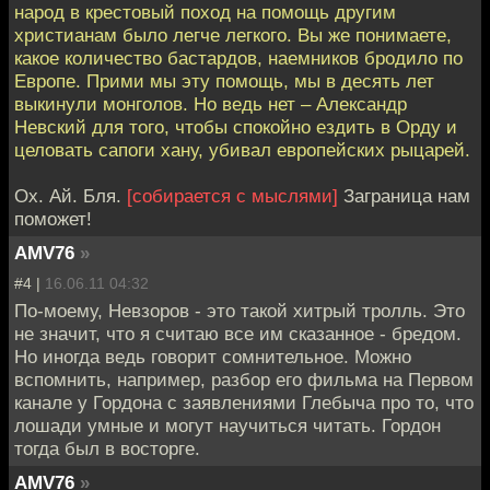
народ в крестовый поход на помощь другим
христианам было легче легкого. Вы же понимаете,
какое количество бастардов, наемников бродило по
Европе. Прими мы эту помощь, мы в десять лет
выкинули монголов. Но ведь нет – Александр
Невский для того, чтобы спокойно ездить в Орду и
целовать сапоги хану, убивал европейских рыцарей.
Ох. Ай. Бля.
[собирается с мыслями]
Заграница нам
поможет!
AMV76
»
#4 |
16.06.11 04:32
По-моему, Невзоров - это такой хитрый тролль. Это
не значит, что я считаю все им сказанное - бредом.
Но иногда ведь говорит сомнительное. Можно
вспомнить, например, разбор его фильма на Первом
канале у Гордона с заявлениями Глебыча про то, что
лошади умные и могут научиться читать. Гордон
тогда был в восторге.
AMV76
»