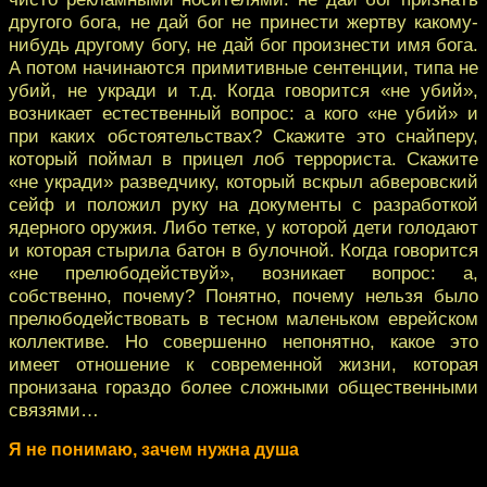
другого бога, не дай бог не принести жертву какому-
нибудь другому богу, не дай бог произнести имя бога.
А потом начинаются примитивные сентенции, типа не
убий, не укради и т.д. Когда говорится «не убий»,
возникает естественный вопрос: а кого «не убий» и
при каких обстоятельствах? Скажите это снайперу,
который поймал в прицел лоб террориста. Скажите
«не укради» разведчику, который вскрыл абверовский
сейф и положил руку на документы с разработкой
ядерного оружия. Либо тетке, у которой дети голодают
и которая стырила батон в булочной. Когда говорится
«не прелюбодействуй», возникает вопрос: а,
собственно, почему? Понятно, почему нельзя было
прелюбодействовать в тесном маленьком еврейском
коллективе. Но совершенно непонятно, какое это
имеет отношение к современной жизни, которая
пронизана гораздо более сложными общественными
связями…
Я не понимаю, зачем нужна душа