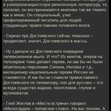
в узкопропагандистскую религиозную литературу, то,
полагаю, он воспринимается многими так же тяжело,
как и мною. Он специальный, узко
профилированный писатель для людей,
страдающих православием головного мозга.
- Сериал про Достоевского сейчас показали –
продвигают, значит, Достоевского в массы.
- Ну сделали из Достоевского очередное
телевизионное мыло. И что? Из ментов, оперов на
телеэкране тоже делают героев, но как бы ни были
обаятельны персонажи Селина, Нилова и т.д.,
милиционер национальным героем России не
становится. И как бы ни славили православного
Достоевского по телевизору, поп для русских – это
всегда существо жадное, похотливое, глупое и
жуликоватое.
- Глеб Жеглов в «Месте встречи» говорил:
«Милосердие – поповское слово». На вас похоже. А