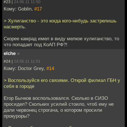
#23 |
24.06.11 11:50
Кому: Goblin,
#17
> Хулиганство - это когда кого-нибудь застрелишь
насмерть.
Скорее камрад имел в виду мелкое хулиганство, то
что попадает под КоАП РФ?!
elche
»
#24 |
24.06.11 11:51
Кому: Doctor Grey,
#14
> Воспользуйся его связями. Открой филиал ГБН у
себя в городе
Егор Бычков воспользовался. Сколько в СИЗО
просидел? Скольких усилий стоило, чтоб ему не
дали червонец строгача, о котором просили
прокуроры?