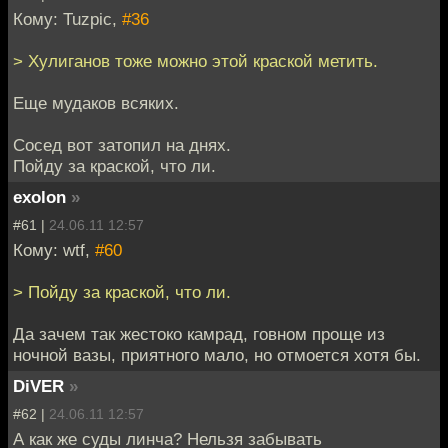
Кому: Tuzpic,
#36
> Хулиганов тоже можно этой краской метить.
Еще мудаков всяких.
Сосед вот затопил на днях.
Пойду за краской, что ли.
exolon
»
#61 |
24.06.11 12:57
Кому: wtf,
#60
> Пойду за краской, что ли.
Да зачем так жестоко камрад, говном проще из
ночной вазы, приятного мало, но отмоется хотя бы.
DiVER
»
#62 |
24.06.11 12:57
А как же суды линча? Нельзя забывать