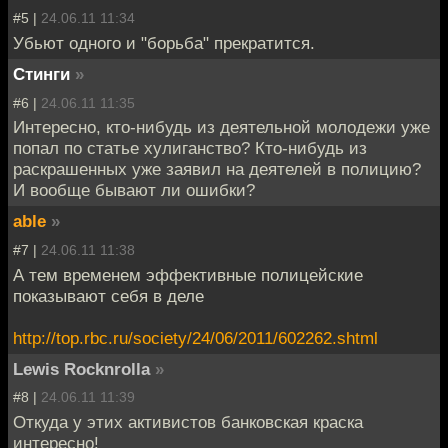
#5 |
24.06.11 11:34
Убьют одного и "борьба" прекратится.
Стинги
»
#6 |
24.06.11 11:35
Интересно, кто-нибудь из деятельной молодежи уже
попал по статье хулиганство? Кто-нибудь из
раскрашенных уже заявил на деятелей в полицию?
И вообще бывают ли ошибки?
able
»
#7 |
24.06.11 11:38
А тем временем эффективные полицейские
показывают себя в деле
http://top.rbc.ru/society/24/06/2011/602262.shtml
Lewis Rocknrolla
»
#8 |
24.06.11 11:39
Откуда у этих активистов банковская краска
интересно!