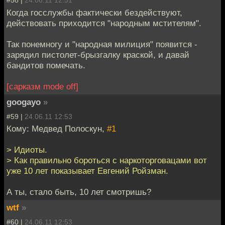
#58 |
24.06.11 12:51
Когда госслужбы фактически бездействуют,
действовать приходится "народным мстителям".
Так понемногу и "народная милиция" появится -
зарядил пистолет-брызгалку краской, и давай
бандитов помечать.
[сарказм mode off]
googayo
»
#59 |
24.06.11 12:53
Кому: Медвед Полоскун,
#1
> Идиоты.
> Как правильно бороться с наркоторговацами вот
уже 10 лет показывает Евгений Ройзман.
А ты, стало быть, 10 лет смотришь?
wtf
»
#60 |
24.06.11 12:53