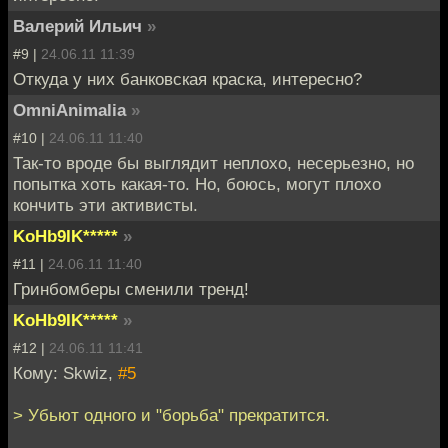
Валерий Ильич
»
#9 |
24.06.11 11:39
Откуда у них банковская краска, интересно?
OmniAnimalia
»
#10 |
24.06.11 11:40
Так-то вроде бы выглядит неплохо, несерьезно, но
попытка хоть какая-то. Но, боюсь, могут плохо
кончить эти активисты.
KoHb9IK*****
»
#11 |
24.06.11 11:40
Гринбомберы сменили тренд!
KoHb9IK*****
»
#12 |
24.06.11 11:41
Кому: Skwiz,
#5
> Убьют одного и "борьба" прекратится.