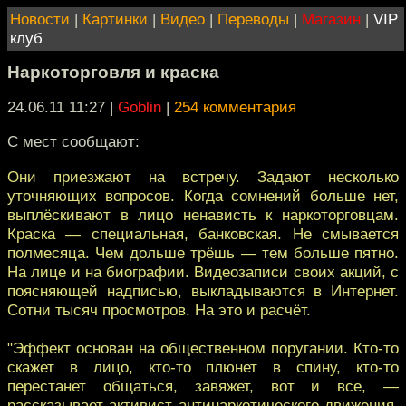
Новости
|
Картинки
|
Видео
|
Переводы
|
Магазин
|
VIP
клуб
Наркоторговля и краска
24.06.11 11:27
|
Goblin
|
254 комментария
С мест сообщают:
Они приезжают на встречу. Задают несколько
уточняющих вопросов. Когда сомнений больше нет,
выплёскивают в лицо ненависть к наркоторговцам.
Краска — специальная, банковская. Не смывается
полмесяца. Чем дольше трёшь — тем больше пятно.
На лице и на биографии. Видеозаписи своих акций, с
поясняющей надписью, выкладываются в Интернет.
Сотни тысяч просмотров. На это и расчёт.
"Эффект основан на общественном поругании. Кто-то
скажет в лицо, кто-то плюнет в спину, кто-то
перестанет общаться, завяжет, вот и все, —
рассказывает активист антинаркотического движения.