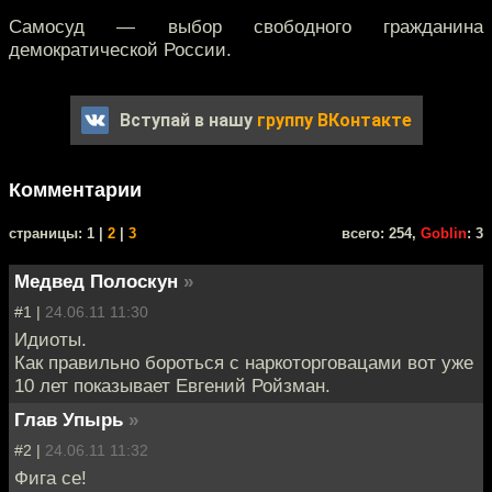
Самосуд — выбор свободного гражданина
демократической России.
Вступай в нашу
группу ВКонтакте
Комментарии
cтраницы: 1 |
2
|
3
всего: 254,
Goblin
: 3
Медвед Полоскун
»
#1 |
24.06.11 11:30
Идиоты.
Как правильно бороться с наркоторговацами вот уже
10 лет показывает Евгений Ройзман.
Глав Упырь
»
#2 |
24.06.11 11:32
Фига се!