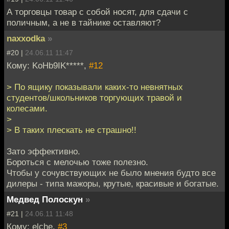
А торговцы товар с собой носят, для сдачи с
поличным, а не в тайнике оставляют?
naxxodka
»
#20 |
24.06.11 11:47
Кому: KoHb9IK*****,
#12
> По ящику показывали каких-то невнятных
студентов/школьников торгующих травой и
колесами.
>
> В таких плескать не страшно!!
Зато эффективно.
Бороться с мелочью тоже полезно.
Чтобы у сочувствующих не было мнения будто все
дилеры - типа мажоры, крутые, красивые и богатые.
Медвед Полоскун
»
#21 |
24.06.11 11:48
Кому: elche,
#3