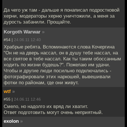
Да чего уж там - дальше я понаписал подростковой
херни, модераторы херню уничтожили, а меня за
дурость забанили. Прощайте.
Korgoth Warwar
»
#54 |
24.06.11 12:40
Храбрые ребята. Вспоминаются слова Кочергина
"Он не на дверь нассал, он в душу тебе нассал, на
все святое в тебе нассал. Как ты таким обоссанным
ходить по жизни будешь?". Пожелаю им удачи.
Чтобы и другие люди посильно подключались -
фотографировали этих наркошей, вывешивали
фотки по районам, где они живут.
wtf
»
#55 |
24.06.11 12:46
Смело, но надолго их вряд ли хватит.
Ответ подготовить могут очень неприятный.
exolon
»