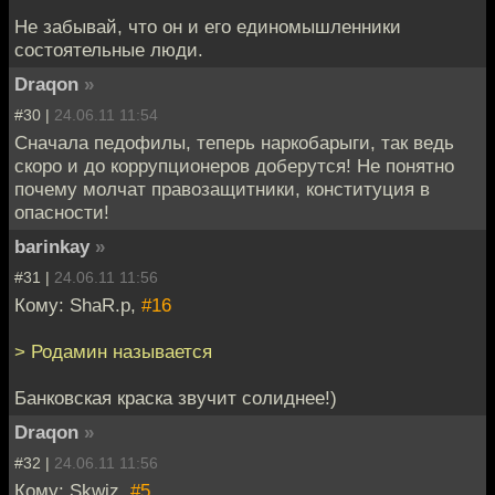
Не забывай, что он и его единомышленники
состоятельные люди.
Draqon
»
#30 |
24.06.11 11:54
Сначала педофилы, теперь наркобарыги, так ведь
скоро и до коррупционеров доберутся! Не понятно
почему молчат правозащитники, конституция в
опасности!
barinkay
»
#31 |
24.06.11 11:56
Кому: ShaR.p,
#16
> Родамин называется
Банковская краска звучит солиднее!)
Draqon
»
#32 |
24.06.11 11:56
Кому: Skwiz,
#5