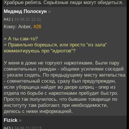
Храбрые ребята. Серьёзные люди могут обидиться.
Медвед Полоскун
»
#42 |
24.06.11 12:11
Кому: Anber,
#26
> А ты сам-то?
> Правильно борешься, или просто "из зала"
комментируешь про "идиотов"?
У меня в доме не торгуют наркотиками. Были пару
сомнительных граждан - общими усилиями соседей
- уехали сидеть. По предыдущему месту жительства
- сомнительный сосед, сразу был предупрежден,
если уборщица найдет во дворе шприц - опер из
отдела по борьбе с наркотиками пребудет быстро.
Просто так получилось, что бывшие товарищи по
институту там работают, при необходимости,
делюсь с ними информацией.
Fizick
»
#43 |
24.06.11 12:13