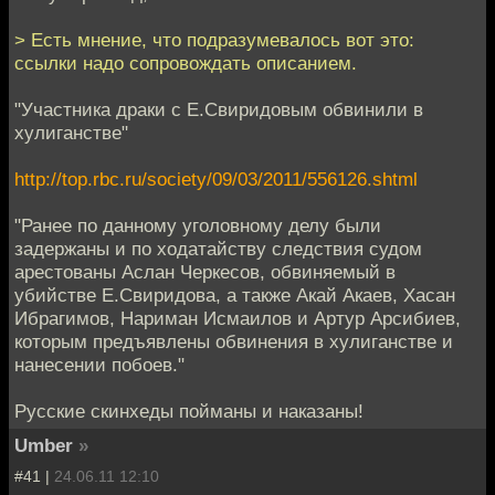
> Есть мнение, что подразумевалось вот это:
ссылки надо сопровождать описанием.
"Участника драки с Е.Свиридовым обвинили в
хулиганстве"
http://top.rbc.ru/society/09/03/2011/556126.shtml
"Ранее по данному уголовному делу были
задержаны и по ходатайству следствия судом
арестованы Аслан Черкесов, обвиняемый в
убийстве Е.Свиридова, а также Акай Акаев, Хасан
Ибрагимов, Нариман Исмаилов и Артур Арсибиев,
которым предъявлены обвинения в хулиганстве и
нанесении побоев."
Русские скинхеды пойманы и наказаны!
Umber
»
#41 |
24.06.11 12:10