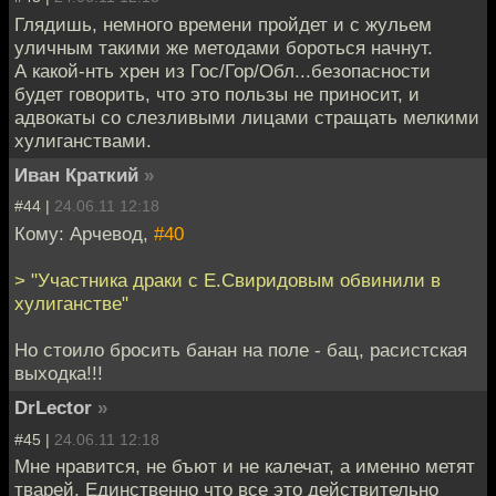
Глядишь, немного времени пройдет и с жульем
уличным такими же методами бороться начнут.
А какой-нть хрен из Гос/Гор/Обл...безопасности
будет говорить, что это пользы не приносит, и
адвокаты со слезливыми лицами стращать мелкими
хулиганствами.
Иван Краткий
»
#44 |
24.06.11 12:18
Кому: Арчевод,
#40
> "Участника драки с Е.Свиридовым обвинили в
хулиганстве"
Но стоило бросить банан на поле - бац, расистская
выходка!!!
DrLector
»
#45 |
24.06.11 12:18
Мне нравится, не бъют и не калечат, а именно метят
тварей. Единственно что все это действительно