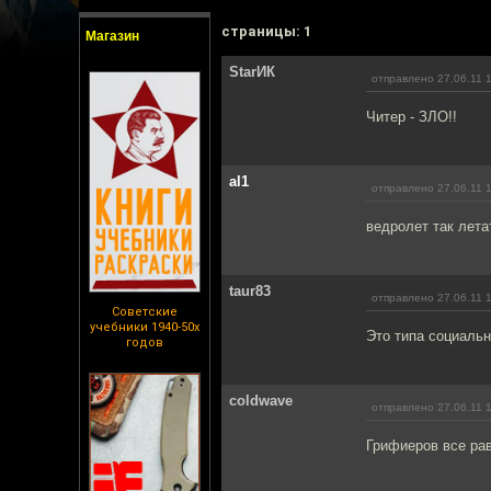
cтраницы: 1
Магазин
StarИК
отправлено 27.06.11 
Читер - ЗЛО!!
al1
отправлено 27.06.11 
ведролет так лета
taur83
отправлено 27.06.11 
Советские
учебники 1940-50х
Это типа социаль
годов
coldwave
отправлено 27.06.11 
Грифиеров все рав