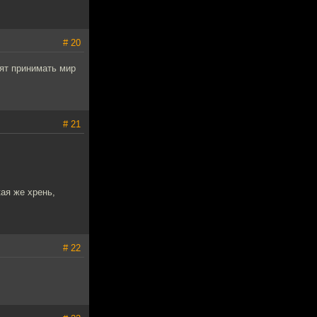
# 20
тят принимать мир
# 21
кая же хрень,
# 22