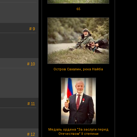
65
# 9
# 10
Остров Сахалин, река Найба
# 11
Медаль ордена "За заслуги перед
Отечеством" II степени
# 12