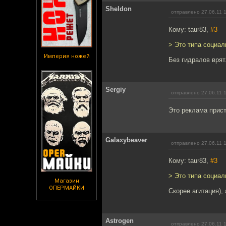
Sheldon
отправлено 27.06.11 
Кому: taur83,
#3
> Это типа социа
Империя ножей
Без гидралов врят
Sergiy
отправлено 27.06.11 
Это реклама прист
Galaxybeaver
отправлено 27.06.11 
Кому: taur83,
#3
> Это типа социа
Магазин
ОПЕРМАЙКИ
Скорее агитация),
Astrogen
отправлено 27.06.11 