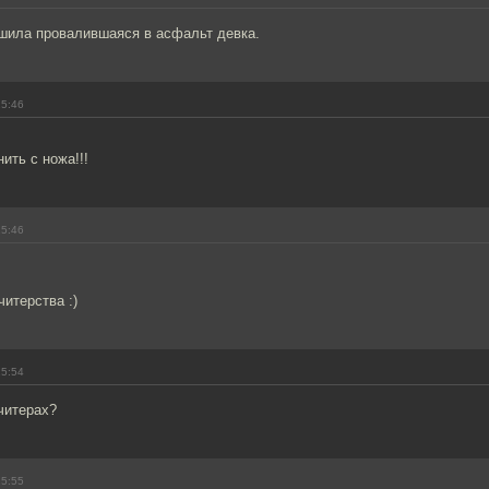
шила провалившаяся в асфальт девка.
15:46
ить с ножа!!!
15:46
читерства :)
15:54
 читерах?
15:55