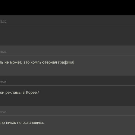
15:32
15:33
ть не может, это компьютерная графика!
15:35
ной рекламы в Корее?
15:46
но никак не остановишь.