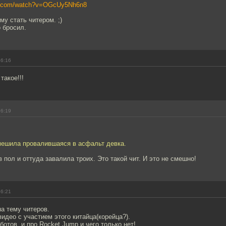
be.com/watch?v=OGcUy5Nh6n8
му стать читером. ;)
 бросил.
16:16
такое!!!
16:19
мешила провалившаяся в асфальт девка.
 пол и оттуда завалила троих. Это такой чит. И это не смешно!
16:21
а тему читеров.
идео с участием этого китайца(корейца?).
ботов, и про Rocket Jump и чего только нет!