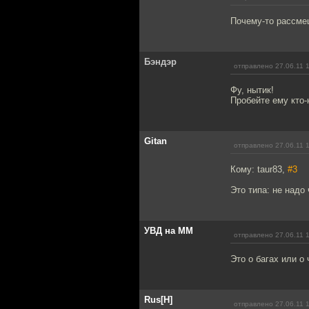
Почему-то рассме
Бэндэр
отправлено 27.06.11 
Фу, нытик!
Пробейте ему кто-н
Gitan
отправлено 27.06.11 
Кому: taur83,
#3
Это типа: не надо 
УВД на ММ
отправлено 27.06.11 
Это о багах или о
Rus[H]
отправлено 27.06.11 