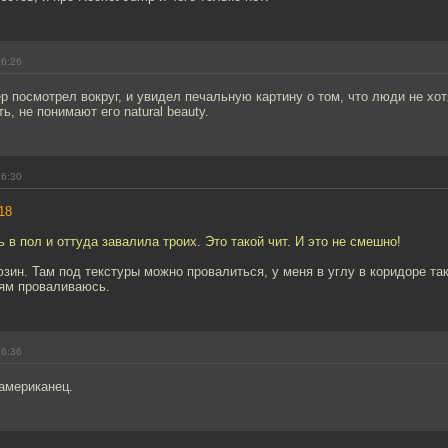
16:26
ер посмотрел вокруг, и увидел печальную картину о том, что люди не хо
ть, не понимают его natural beauty.
16:30
18
 в пол и оттуда завалила троих. Это такой чит. И это не смешно!
оюзин. Там под текстуры можно провалиться, у меня в углу в коридоре та
дям проваливаюсь.
16:36
американец.