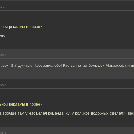
15:46
льной рекламы в Корее?
ли.
15:46
авок!!!! У Дмитрия Юрьевича обе! Кто заплатил больше? Микрософт ил
15:46
льной рекламы в Корее?
 а вообще там у них целая команда, кучу роликов подобных сделали, вес
15:46