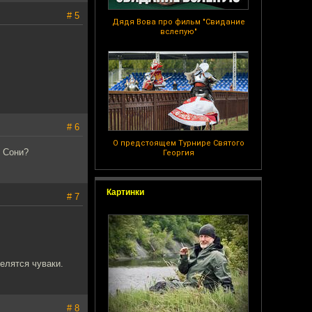
# 5
Дядя Вова про фильм "Свидание
вслепую"
# 6
О предстоящем Турнире Святого
и Сони?
Георгия
Картинки
# 7
елятся чуваки.
# 8