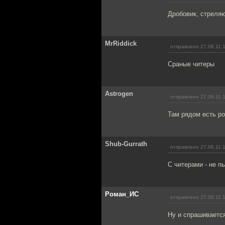
Дробовик, стреляю
MrRiddick
отправлено 27.06.11 
Сраные читеры
Astrogen
отправлено 27.06.11 
Там рядом есть ро
Shub-Gurrath
отправлено 27.06.11 
С читерами - не п
Роман_ИС
отправлено 27.06.11 
Ну и спрашивается