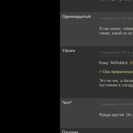
Одиннадцатый
отправлено 27.06.11 
Я так понял, гейм
таким, какой он ес
Ydzero
отправлено 27.06.11 
Кому: MrRiddick,
#
> Она провалилась
Это не чит, а баг
постоянно к сосе
*kon*
отправлено 27.06.11 
Фреди крутой. Он 
Озорник