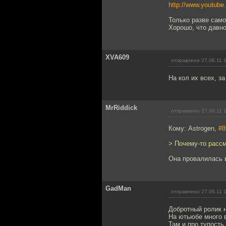
http://www.youtu
Только разве само
Хорошо, что давно
XVA609
отправлено 27.06.11 
На кол их всех, за 
MrRiddick
отправлено 27.06.11 
Кому: Astrogen,
#8
> Почему-то расс
Она провалилась в
GadMan
отправлено 27.06.11 
Добротный ролик н
На ютьюбе много в
Там и про тупость 