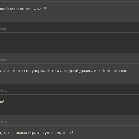
щий очередями - атас!!!
15:55
15:59
лики - контра в супермаркете и аркадный доминатор. Тоже смешно.
16:13
ью!
16:16
, как с такими играть, куды податься?