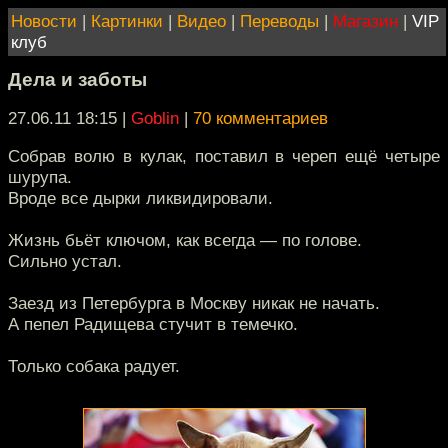
Новости
|
Картинки
|
Видео
|
Переводы
|
Магазин
|
VIP
клуб
Дела и заботы
27.06.11 18:15
|
Goblin
|
70 комментариев
Собрав волю в кулак, поставил в череп ещё четыре
шурупа.
Вроде все дырки ликвидировали.
Жизнь бьёт ключом, как всегда — по голове.
Сильно устал.
Заезд из Петербурга в Москву никак не начать.
А пепел Радищева стучит в темечко.
Только собака радует.