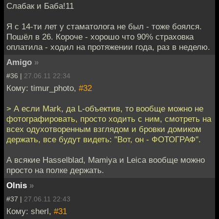
Слабак и Баба!11
Я с 14-ти лет у стаматолога не был - тоже боялся.
Пошёл в 26. Короче - хорошо что 90% страховка
оплатила - ходил на протяжении года, раз в неделю.
Amigo
»
#36 |
27.06.11 22:34
Кому: timur_photo,
#32
> А если Mark, да L-объектив, то вообще можно не
фотографировать, просто ходить с ним, смотреть на
всех одухотворенным взглядом и бровки домиком
держать, все будут видеть: "Вот, он - ФОТОГРАФ".
А всякие Hasselblad, Mamiya и Leica вообще можно
просто на полке держать.
Olnis
»
#37 |
27.06.11 22:43
Кому: sherl,
#31