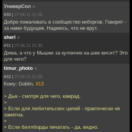
УниверСол
»
#30 |
27.06.11 21:26
Добро пожаловать в сообщество киборгов. Говорят -
за нами будущее. Надеюсь, что не врут.
sherl
»
#31 |
27.06.11 21:30
Дима, а что у Мышки за кулончик на шее висит? Это
для чего?
timur_photo
»
#32 |
27.06.11 21:50
Кому: Goblin,
#13
> Дык - смотря для чего, камрад.
>
> Если для любительских целей - практически не
заметна.
>
> Если биллборды печатать - да, видно.