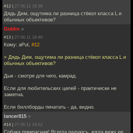
#12 |
27.06.11 18:38
Дядь Дим, ощутима ли разница стёкол класса L и
обычных объективов?
Goblin
»
#13 |
27.06.11 18:40
Кому: aPul,
#12
> Дядь Дим, ощутима ли разница стёкол класса L и
обычных объективов?
Дык - смотря для чего, камрад.
Если для любительских целей - практически не
заметна.
Если биллборды печатать - да, видно.
lancer815
»
#14 |
27.06.11 18:52
Собака прекрасная! Всегда радуюсь, когда вижу ее