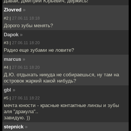
Давай, Дмитрий Юрьевич, держись!
Zlovred
»
#2 |
27.06.11 18:18
Дорого зубы менять?
Dapok
»
#3 |
27.06.11 18:20
Радио еще зубами не ловите?
marcus
»
#4 |
27.06.11 18:20
Д.Ю. отдыхать никуда не собираешься, ну там на
островок жаркий какой нибудь?
gbl
»
#5 |
27.06.11 18:22
мечта юности - красные контактные линзы и зубы
аля "дракула"..
завидую. ))
stepnick
»