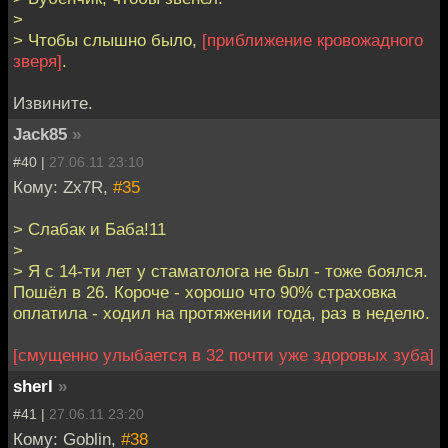
>
> Чтобы слышно было,
[приближение кровожадного
зверя]
.
Извините.
Jack85
»
#40 |
27.06.11 23:10
Кому: Zx7R,
#35
> Слабак и Баба!11
>
> Я с 14-ти лет у стаматолога не был - тоже боялся.
Пошёл в 26. Короче - хорошо что 90% страховка
оплатила - ходил на протяжении года, раз в неделю.
[смущенно улыбается в 32 почти уже здоровых зуба]
sherl
»
#41 |
27.06.11 23:20
Кому: Goblin,
#38