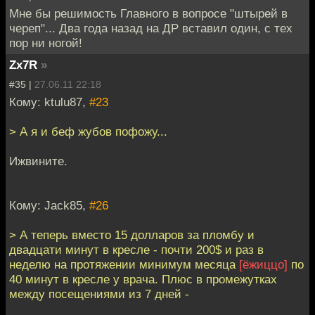
Мне бы решимость Главного в вопросе "штырей в
череп"... Два года назад на ДР вставил один, с тех
пор ни ногой!
Zx7R
»
#35 |
27.06.11 22:18
Кому: ktulu87,
#23
> А я и беф жубов пофожу...
Ижвините.
Кому: Jack85,
#26
> А теперь вместо 15 долларов за пломбу и
двадцати минут в кресле - почти 200$ и раз в
неделю на протяжении минимум месяца
[ёжиццо]
по
40 минут в кресле у врача. Плюс в промежутках
между посещениями из 7 дней -