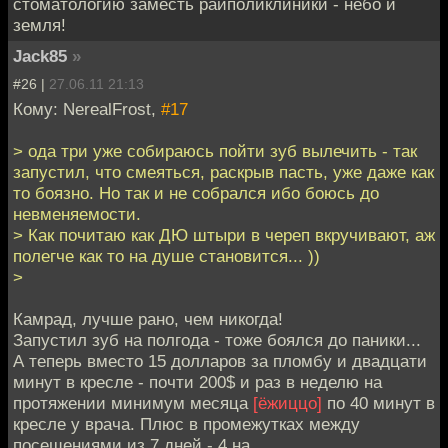
стоматологию заместь райполиклиники - небо и
земля!
Jack85
»
#26 |
27.06.11 21:13
Кому: NerealFrost,
#17
> ода три уже собираюсь пойти зуб вылечить - так
запустил, что смеяться, раскрыв пасть, уже даже как
то боязно. Но так и не собрался ибо боюсь до
невменяемости.
> Как почитаю как ДЮ штыри в череп вкручивают, аж
полегче как то на душе становится... ))
>
Камрад, лучше рано, чем никогда!
Запустил зуб на полгода - тоже боялся до паники...
А теперь вместо 15 долларов за пломбу и двадцати
минут в кресле - почти 200$ и раз в неделю на
протяжении минимум месяца
[ёжиццо]
по 40 минут в
кресле у врача. Плюс в промежутках между
посещениями из 7 дней - 4 на