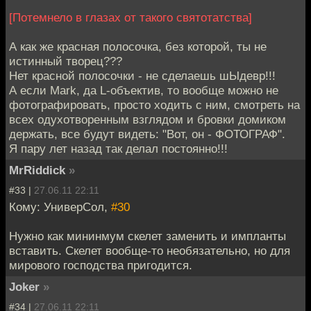
[Потемнело в глазах от такого святотатства]
А как же красная полосочка, без которой, ты не
истинный творец???
Нет красной полосочки - не сделаешь шЫдевр!!!
А если Mark, да L-объектив, то вообще можно не
фотографировать, просто ходить с ним, смотреть на
всех одухотворенным взглядом и бровки домиком
держать, все будут видеть: "Вот, он - ФОТОГРАФ".
Я пару лет назад так делал постоянно!!!
MrRiddick
»
#33 |
27.06.11 22:11
Кому: УниверСол,
#30
Нужно как мининмум скелет заменить и импланты
вставить. Скелет вообще-то необязательно, но для
мирового господства пригодится.
Joker
»
#34 |
27.06.11 22:11