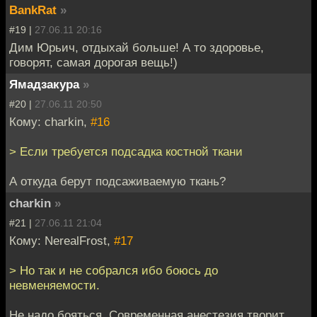
BankRat
»
#19 |
27.06.11 20:16
Дим Юрьич, отдыхай больше! А то здоровье,
говорят, самая дорогая вещь!)
Ямадзакура
»
#20 |
27.06.11 20:50
Кому: charkin,
#16
> Если требуется подсадка костной ткани
А откуда берут подсаживаемую ткань?
charkin
»
#21 |
27.06.11 21:04
Кому: NerealFrost,
#17
> Но так и не собрался ибо боюсь до
невменяемости.
Не надо бояться. Современная анестезия творит