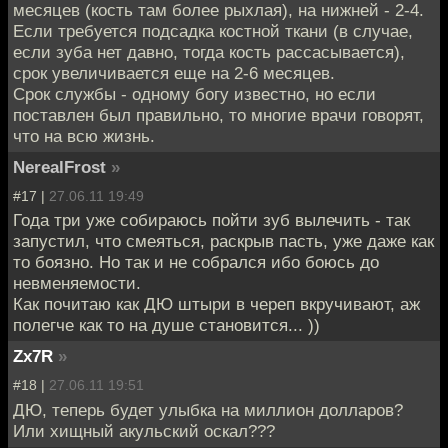
месяцев (кость там более рыхлая), на нижней - 2-4.
Если требуется подсадка костной ткани (в случае,
если зуба нет давно, тогда кость рассасывается),
срок увеличивается еще на 2-6 месяцев.
Срок службы - одному богу известно, но если
поставлен был правильно, то многие врачи говорят,
что на всю жизнь.
NerealFrost
»
#17 |
27.06.11 19:49
Года три уже собираюсь пойти зуб вылечить - так
запустил, что смеяться, раскрыв пасть, уже даже как
то боязно. Но так и не собрался ибо боюсь до
невменяемости.
Как почитаю как ДЮ штыри в череп вкручивают, аж
полегче как то на душе становится... ))
Zx7R
»
#18 |
27.06.11 19:51
ДЮ, теперь будет улыбка на миллион долларов?
Или хищный акульский оскал???