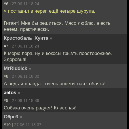
#6 |
27.06.11 18:24
> поставил в череп ещё четыре шурупа.
Гигант! Мне бы решиться. Мясо люблю, а есть
нечем, практически.
Кристобаль_Хунта
»
#7 |
27.06.11 18:24
К морю пора. ну и кокосы грызть поосторожнее.
Здоровья!
MrRiddick
»
#8 |
27.06.11 18:30
А ведь и правда - очень аппетитная собачка!
aetos
»
#9 |
27.06.11 18:36
Собака очень радует! Классная!
O6pe3
»
#10 |
27.06.11 18:37