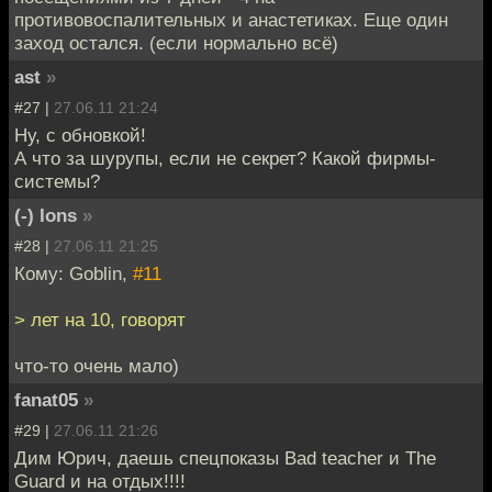
противовоспалительных и анастетиках. Еще один
заход остался. (если нормально всё)
ast
»
#27 |
27.06.11 21:24
Ну, с обновкой!
А что за шурупы, если не секрет? Какой фирмы-
системы?
(-) Ions
»
#28 |
27.06.11 21:25
Кому: Goblin,
#11
> лет на 10, говорят
что-то очень мало)
fanat05
»
#29 |
27.06.11 21:26
Дим Юрич, даешь спецпоказы Bad teacher и The
Guard и на отдых!!!!