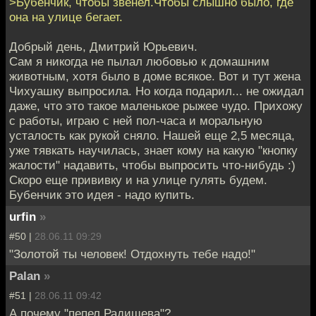
>Бубенчик, чтобы звенел.Чтобы слышно было, где
она на улице бегает.
Добрый день, Дмитрий Юрьевич.
Сам я никогда не пылал любовью к домашним
животным, хотя было в доме всякое. Вот и тут жена
Чихуашку выпросила. Но когда подарил... не ожидал
даже, что это такое маленькое рыжее чудо. Прихожу
с работы, играю с ней пол-часа и моральную
усталость как рукой сняло. Нашей еще 2,5 месяца,
уже тявкать научилась, знает кому на какую "кнопку
жалости" надавить, чтобы выпросить что-нибудь :)
Скоро еще прививку и на улице гулять будем.
Бубенчик это идея - надо купить.
urfin
»
#50 |
28.06.11 09:29
"Золотой ты человек! Отдохнуть тебе надо!"
Palan
»
#51 |
28.06.11 09:42
А почему "пепел Радищева"?