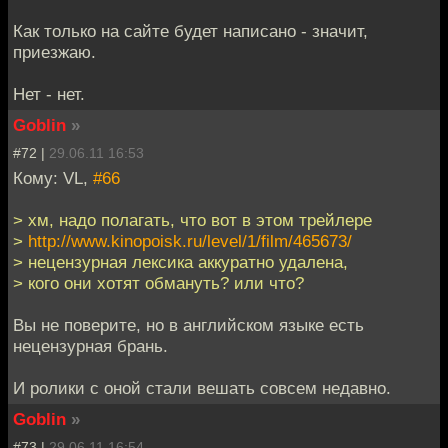
Как только на сайте будет написано - значит,
приезжаю.
Нет - нет.
Goblin
»
#72 |
29.06.11 16:53
Кому: VL,
#66
> хм, надо полагать, что вот в этом трейлере
>
http://www.kinopoisk.ru/level/1/film/465673/
> нецензурная лексика аккуратно удалена,
> кого они хотят обмануть? или что?
Вы не поверите, но в английском языке есть
нецензурная брань.
И ролики с оной стали вешать совсем недавно.
Goblin
»
#73 |
29.06.11 16:54