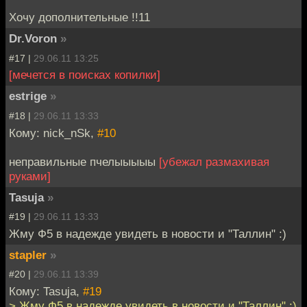
Хочу дополнительные !!11
Dr.Voron
»
#17 |
29.06.11 13:25
[мечется в поисках копилки]
estrige
»
#18 |
29.06.11 13:33
Кому: nick_nSk,
#10
неправильные пчелыыыыы
[убежал размахивая
руками]
Tasuja
»
#19 |
29.06.11 13:33
Жму Ф5 в надежде увидеть в новости и "Таллин" :)
stapler
»
#20 |
29.06.11 13:39
Кому: Tasuja,
#19
> Жму Ф5 в надежде увидеть в новости и "Таллин" :)