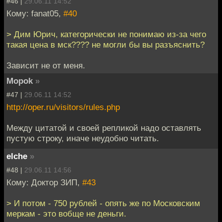
#46 |
29.06.11 14:52
Кому: fanat05,
#40
> Дим Юрич, категорически не понимаю из-за чего
такая цена в мск???? не могли бы вы разъяснить?
Зависит не от меня.
Mopok
»
#47 |
29.06.11 14:52
http://oper.ru/visitors/rules.php
Между цитатой и своей репликой надо оставлять
пустую строку, иначе неудобно читать.
elche
»
#48 |
29.06.11 14:56
Кому: Доктор ЗИП,
#43
> И потом - 750 рублей - опять же по Московским
меркам - это вобще не деньги.