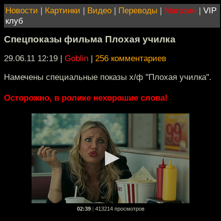
Новости
|
Картинки
|
Видео
|
Переводы
|
Магазин
|
VIP
клуб
Спецпоказы фильма Плохая училка
29.06.11 12:19
|
Goblin
|
256 комментариев
Намечены специальные показы х/ф "Плохая училка".
Осторожно, в ролике нехорошие слова!
02:39
|
413214 просмотров