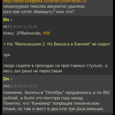
http://www.kinopoisk.ru/level/1/film/465673/
нецензурная лексика аккуратно удалена,
кого они хотят обмануть? или что?
Dn
»
#67 |
29.06.11 16:49
Кому: JPBelmondo,
#58
> На "Мальчишник 2: Из Вешаса в Бангкок" не ходил
зря
люди сидели в проходах на приставных стульях, а
весь зал ржал не переставая
Dn
»
#68 |
29.06.11 16:52
Напомню, билеты в "Октябрь" продавались и по 950
рублей, а было это полтора года назад.
Понятно, что "Киномир" попрощев техническом
плане, но там и мест в два или три раза меньше.