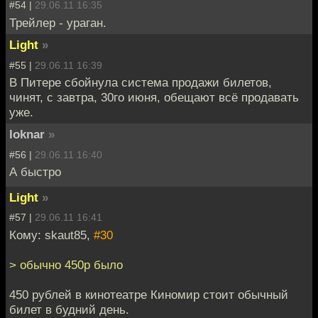
#54 |
29.06.11 16:35
Трейлер - ураган.
Light
»
#55 |
29.06.11 16:39
В Питере сбойнула система продажи билетов,
чинят, с завтра, 30го июня, обещают всё продавать
уже.
loknar
»
#56 |
29.06.11 16:40
А быстро
Light
»
#57 |
29.06.11 16:41
Кому: skaut85,
#30
> обычно 450р было
450 рублей в кинотеатре Киномир стоит обычный
билет в будний день.