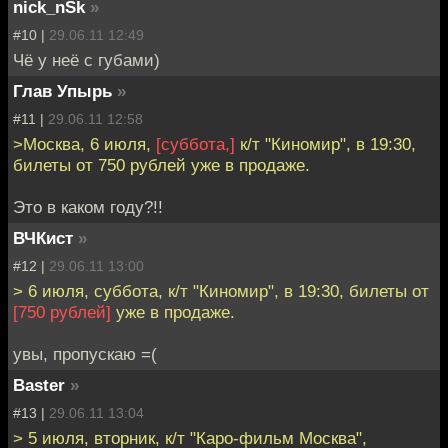
nick_nSk
»
#10 |
29.06.11 12:49
Чё у неё с губами)
Глав Упырь
»
#11 |
29.06.11 12:58
>Москва, 6 июля,
[суббота,]
к/т "Киномир", в 19:30,
билеты от 750 рублей уже в продаже.
Это в каком году?!!
ВЧКист
»
#12 |
29.06.11 13:00
> 6 июля, суббота, к/т "Киномир", в 19:30, билеты от
[750 рублей]
уже в продаже.
увы, пропускаю =(
Baster
»
#13 |
29.06.11 13:04
> 5 июля, вторник, к/т "Каро-фильм Москва",