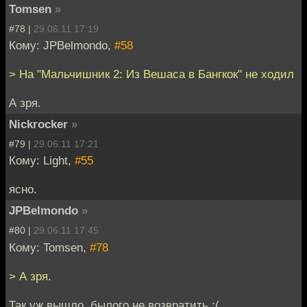
Tomsen
»
#78 |
29.06.11 17:19
Кому: JPBelmondo,
#58
> На "Мальчишник 2: Из Вешаса в Бангкок" не ходил
А зря.
Nickrocker
»
#79 |
29.06.11 17:21
Кому: Light,
#55
ясно.
JPBelmondo
»
#80 |
29.06.11 17:45
Кому: Tomsen,
#78
> А зря.
Так уж вышло, былого не возвратить :(