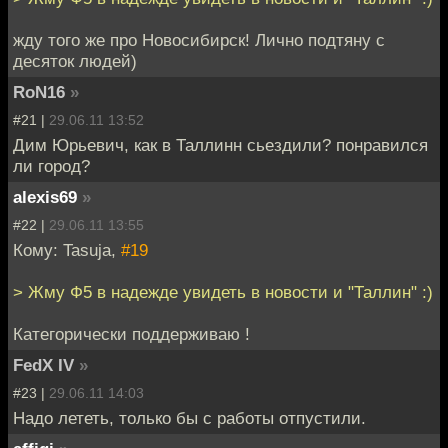
жду того же про Новосибирск! Лично подтяну с
десяток людей)
RoN16
»
#21 |
29.06.11 13:52
Дим Юрьевич, как в Таллинн сьездили? понравился
ли город?
alexis69
»
#22 |
29.06.11 13:55
Кому: Tasuja,
#19
> Жму Ф5 в надежде увидеть в новости и "Таллин" :)
Категорически поддерживаю !
FedX IV
»
#23 |
29.06.11 14:03
Надо лететь, только бы с работы отпустили.