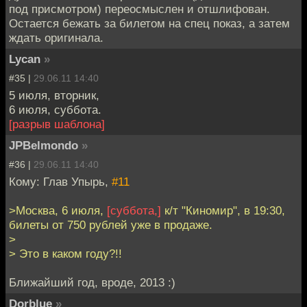
под присмотром) переосмыслен и отшлифован.
Остается бежать за билетом на спец показ, а затем
ждать оригинала.
Lycan
»
#35 |
29.06.11 14:40
5 июля, вторник,
6 июля, суббота.
[разрыв шаблона]
JPBelmondo
»
#36 |
29.06.11 14:40
Кому: Глав Упырь,
#11
>Москва, 6 июля,
[суббота,]
к/т "Киномир", в 19:30,
билеты от 750 рублей уже в продаже.
>
> Это в каком году?!!
Ближайший год, вроде, 2013 :)
Dorblue
»