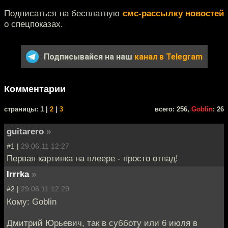
Подписаться на бесплатную
смс-рассылку новостей
о спецпоказах.
Подписывайся на наш
канал в Telegram
Комментарии
cтраницы: 1 |
2
|
3
всего: 256,
Goblin
: 26
guitarero
»
#1 |
29.06.11 12:27
Первая картинка на плеере - просто отпад!
Irrrka
»
#2 |
29.06.11 12:29
Кому: Goblin
Дмитрий Юрьевич, так в субботу или 6 июля в