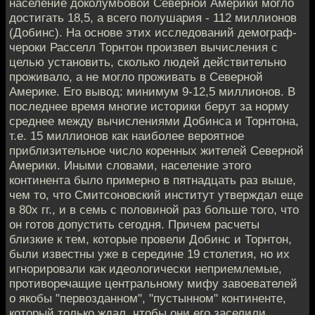
население доколумбовой Северной Америки могло
достигать 18,5, а всего полушария - 112 миллионов
(Добинс). На основе этих исследований демограф-
чероки Расселл Торнтон произвел вычисления с
целью установить, сколько людей действительно
проживало, а не могло проживать в Северной
Америке. Его вывод: минимум 9-12,5 миллионов. В
последнее время многие историки берут за норму
среднее между вычислениями Добинса и Торнтона,
т.е. 15 миллионов как наиболее вероятное
приблизительное число коренных жителей Северной
Америки. Иными словами, население этого
континента было примерно в пятнадцать раз выше,
чем то, что Смитсоновский институт утверждал еще
в 80х гг., и в семь с половиной раз больше того, что
он готов допустить сегодня. Причем расчеты
близкие к тем, которые провели Добинс и Торнтон,
были известны уже в середине 19 столетия, но их
игнорировали как идеологически неприемлемые,
противоречащие центральному мифу завоевателей
о якобы "первозданном", "пустынном" континенте,
который только ждал, чтобы они его заселили.