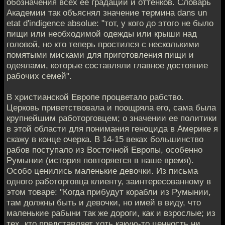
обозначения всех ее градаций и оттенков. Словарь
Академии так объяснял значение термина dans un
etat d'indigence absolue: "тот, у кого до этого не было
пищи или необходимой одежды или крыши над
головой, но кто теперь простился с несколькими
помятыми мисками для приготовления пищи и
одеялами, которые составляли главное достояние
рабочих семей".
В христианской Европе процветало рабство.
Церковь приветствовала и поощряла его, сама была
крупнейшим работорговцем; о значении ее политики
в этой области для понимания геноцида в Америке я
скажу в конце очерка. В 14-15 веках большинство
рабов поступало из Восточной Европы, особенно
Румынии (история повторяется в наше время).
Особо ценились маленькие девочки. Из письма
одного работорговца клиенту, заинтересованному в
этом товаре: "Когда прибудут корабли из Румынии,
там должны быть и девочки, но имей в виду, что
маленькие рабыни так же дороги, как и взрослые; из
тех, кто представляет хоть какую-то ценность ни