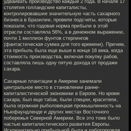
удваивать производство каждые 2 года. В начале 17
столетия голландские капиталисты,
контролировавшие значительную часть сахарного
бизнеса в Бразилии, провели подсчеты, которые
показали, что годовая норма прибыли в этой
отрасли составляла 56%, а в денежном выражении,
почти 1 миллион фунтов стерлингов
(фантастическая сумма для того времени). Причем,
эта прибыль была еще выше в конце 16 века, когда
стоимость производства, включая покупку рабов,
составляла лишь одну пятую дохода от продажи
сахара.
Сахарные плантации в Америке занимали
центральное место в становлении ранне-
капиталистической экономики в Европе. Но кроме
сахара, был еще табак, были специи, красители,
была огромная рыболовецкая промышленность на
Ньюфаундленде и других местах Восточного
побережья Северной Америки. Все это тоже было
частью капиталистического развития Европы.
Исключительно прибыльной была и работорговля.