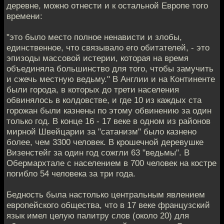
деревне, можно отнести и к остальной Европе того
времени:
"это было место полное ненависти и злобы,
единственное, что связывало его обитателей, - это
эпизоды массовой истерии, которая на время
объединяла большинство для того, чтобы замучить
и сжечь местную ведьму." В Англии и на Континенте
были города, в которых до трети населения
обвинялось в колдовстве, и где 10 из каждых ста
горожан были казнены по этому обвинению за один
только год. В конце 16 - 17 веке в одном из районов
мирной Швейцарии за "сатанизм" было казнено
более, чем 3300 человек. В крошечной деревушке
Визенстейг за один год сожгли 63 "ведьмы". В
Обермархтале с населением в 700 человек на костре
погибло 54 человека за три года.
Бедность была настолько центральным явлением
европейского общества, что в 17 веке французский
язык имел целую палитру слов (около 20) для