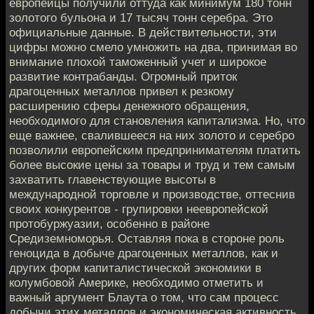
европейцы получили оттуда как минимум 180 тонн
золотого бульона и 17 тысяч тонн серебра. Это
официальные данные. В действительности, эти
цифры можно смело умножить на два, принимая во
внимание плохой таможенный учет и широкое
развитие контрабанды. Огромный приток
драгоценных металлов привел к резкому
расширению сферы денежного обращения,
необходимого для становления капитализма. Но, что
еще важнее, свалившееся на них золото и серебро
позволили европейским предпринимателям платить
более высокие цены за товары и труд и тем самым
захватить главенствующие высоты в
международной торговле и производстве, оттеснив
своих конкурентов - групировки неевропейской
протобуржуазии, особенно в районе
Средиземноморья. Оставляя пока в стороне роль
геноцида в добыче драгоценных металлов, как и
других форм капиталистической экономики в
колумбовой Америке, необходимо отметить и
важный аргумент Блаута о том, что сам процесс
добычи этих металлов и экономическая активность