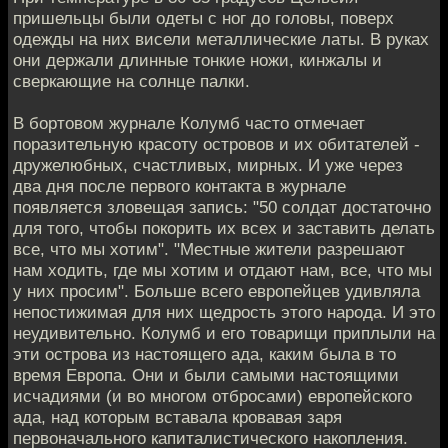
пришельцы были одеты с ног до головы, поверх
одежды на них висели металлические латы. В руках
они держали длинные тонкие ножи, кинжалы и
сверкающие на солнце палки.
В бортовом журнале Колумб часто отмечает
поразительную красоту островов и их обитателей -
дружелюбных, счастливых, мирных. И уже через
два дня после первого контакта в журнале
появляется зловещая запись: "50 солдат достаточно
для того, чтобы покорить их всех и заставить делать
все, что мы хотим". "Местные жители разрешают
нам ходить, где мы хотим и отдают нам, все, что мы
у них просим". Больше всего европейцев удивляла
непостижимая для них щедрость этого народа. И это
неудивительно. Колумб и его товарищи приплыли на
эти острова из настоящего ада, каким была в то
время Европа. Они и были самыми настоящими
исчадиями (и во многом отбросами) европейского
ада, над которым вставала кровавая заря
первоначального капиталистического накопления.