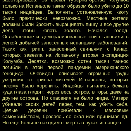
только на Испаньоле таким образом было убито до 10
тысяч индейцев. Выполнить установленную квоту
было практически невозможно. Местные жители
должны были бросить выращивать пищу и все другие
дела, чтобы копать золото. Начался голод.
Ослабленные и деморализованные они становились
легкой добычей занесенных испанцами заболеваний.
Таких как грипп, занесенный свиньями с Канар,
которых завезла на Испаньолу вторая экспедиция
Колумба. Десятки, возможно сотни тысяч таинос
погибли в этой первой пандемии американского
геноцида. Очевидец описывает огромные груды
умерших от гриппа жителей Испаньолы, которых
некому было хоронить. Индейцы пытались бежать
куда глаза глядят: через весь остров, в горы, даже на
другие острова. Но спасения не было нигде. Матери
убивали своих детей перед тем, как убить себя.
Целые деревни прибегали к массовым
самоубийствам, бросаясь со скал или принимая яд.
Но еще больше находило смерть в руках испанцев.