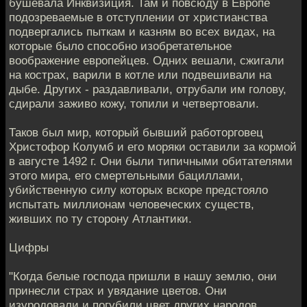
бушевала Инквизиция. Там и повсюду в Европе
подозреваемые в отступлении от христианства
подвергались пыткам и казням во всех видах, на
которые было способно изобретательное
воображение европейцев. Одних вешали, сжигали
на кострах, варили в котле или подвешивали на
дыбе. Других - раздавливали, отрубали им голову,
сдирали заживо кожу, топили и четвертовали.
Таков был мир, который бывший работорговец
Христофор Колумб и его моряки оставили за кормой
в августе 1492 г. Они были типичными обитателями
этого мира, его смертельными бациллами,
убийственную силу которых вскоре предстояло
испытать миллионам человеческих существ,
живших по ту сторону Атлантики.
Цифры
"Когда белые господа пришли в нашу землю, они
принесли страх и увядание цветов. Они
изуродовали и погубили цвет других народов . . .