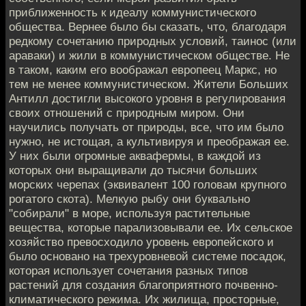
приближенность к идеалу коммунистического
общества. Вернее было бы сказать, что, благодаря
редкому сочетанию природных условий, таинос (или
араваки) и жили в коммунистическом обществе. Не
в таком, каким его воображал европеец Маркс, но
тем не менее коммунистическом. Жители Больших
Антилл достигли высокого уровня в регулирования
своих отношений с природным миром. Они
научились получать от природы, все, что им было
нужно, не истощая, а культивируя и преображая ее.
У них были огромные аквафермы, в каждой из
которых они выращивали до тысячи больших
морских черепах (эквивалент 100 головам крупного
рогатого скота). Мелкую рыбу они буквально
"собирали" в море, используя растительные
вещества, которые парализовывали ее. Их сельское
хозяйство превосходило уровень европейского и
было основано на трехуровневой системе посадок,
которая использует сочетания разных типов
растений для создания благоприятного почвенно-
климатического режима. Их жилища, просторные,