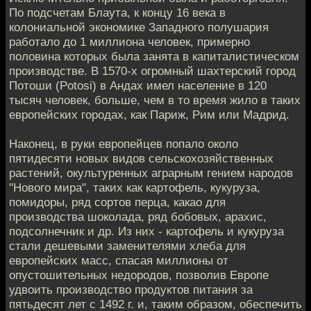
По подсчетам Блаута, к концу 16 века в
колониальной экономике Западного полушария
работало до 1 миллиона человек, примерно
половина которых была занята в капиталистическом
производстве. В 1570-х огромный шахтерский город
Потоши (Potosi) в Андах имел население в 120
тысяч человек, больше, чем в то время жило в таких
европейских городах, как Париж, Рим или Мадрид.
Наконец, в руки европейцев попало около
пятидесяти новых видов сельскохозяйственных
растений, окультуренных аграрным гением народов
"Нового мира", таких как картофель, кукуруза,
помидоры, ряд сортов перца, какао для
производства шоколада, ряд бобовых, арахис,
подсолнечник и др. Из них - картофель и кукуруза
стали дешевыми заменителями хлеба для
европейских масс, спасая миллионы от
опустошительных недородов, позволив Европе
удвоить производство продуктов питания за
пятьдесят лет с 1492 г. и, таким образом, обеспечить