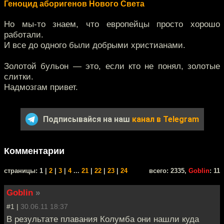
Геноцид аборигенов Нового Света
Но мы-то знаем, что европейцы просто хорошо
работали.
И все до одного были добрыми христианами.
Золотой бульон — это, если кто не понял, золотые
слитки.
Надмозгам привет.
Подписывайся на наш
канал в Telegram
Комментарии
cтраницы: 1 |
2
|
3
|
4
...
21
|
22
|
23
|
24
всего: 2335,
Goblin
: 11
Goblin
»
#1 |
30.06.11 18:37
В результате плавания Колумба они нашли куда