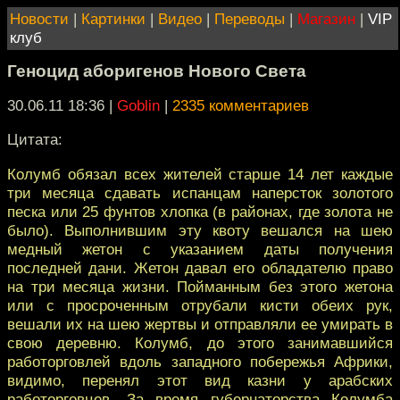
Новости
|
Картинки
|
Видео
|
Переводы
|
Магазин
|
VIP
клуб
Геноцид аборигенов Нового Света
30.06.11 18:36
|
Goblin
|
2335 комментариев
Цитата:
Колумб обязал всех жителей старше 14 лет каждые
три месяца сдавать испанцам наперсток золотого
песка или 25 фунтов хлопка (в районах, где золота не
было). Выполнившим эту квоту вешался на шею
медный жетон с указанием даты получения
последней дани. Жетон давал его обладателю право
на три месяца жизни. Пойманным без этого жетона
или с просроченным отрубали кисти обеих рук,
вешали их на шею жертвы и отправляли ее умирать в
свою деревню. Колумб, до этого занимавшийся
работорговлей вдоль западного побережья Африки,
видимо, перенял этот вид казни у арабских
работорговцев. За время губернаторства Колумба