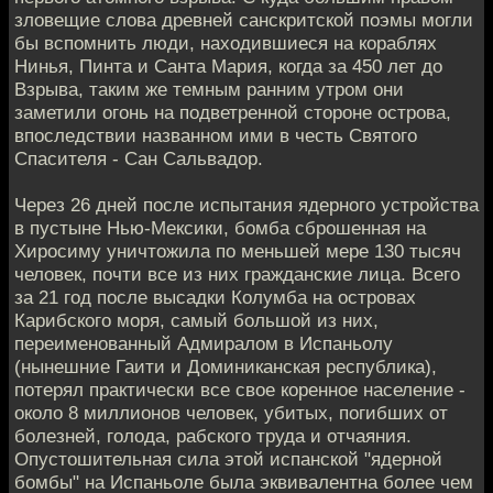
зловещие слова древней санскритской поэмы могли
бы вспомнить люди, находившиеся на кораблях
Нинья, Пинта и Санта Мария, когда за 450 лет до
Взрыва, таким же темным ранним утром они
заметили огонь на подветренной стороне острова,
впоследствии названном ими в честь Святого
Спасителя - Сан Сальвадор.
Через 26 дней после испытания ядерного устройства
в пустыне Нью-Мексики, бомба сброшенная на
Хиросиму уничтожила по меньшей мере 130 тысяч
человек, почти все из них гражданские лица. Всего
за 21 год после высадки Колумба на островах
Карибского моря, самый большой из них,
переименованный Адмиралом в Испаньолу
(нынешние Гаити и Доминиканская республика),
потерял практически все свое коренное население -
около 8 миллионов человек, убитых, погибших от
болезней, голода, рабского труда и отчаяния.
Опустошительная сила этой испанской "ядерной
бомбы" на Испаньоле была эквивалентна более чем