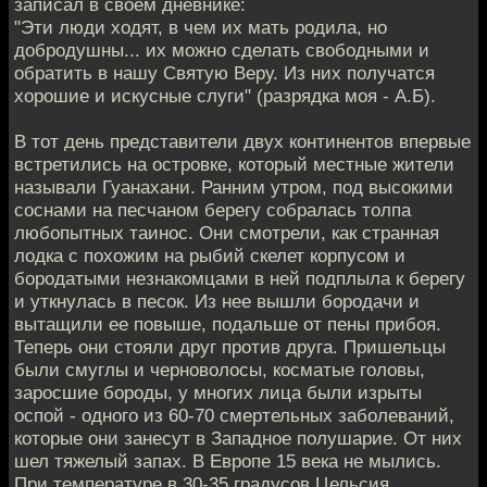
записал в своем дневнике:
"Эти люди ходят, в чем их мать родила, но
добродушны... их можно сделать свободными и
обратить в нашу Святую Веру. Из них получатся
хорошие и искусные слуги" (разрядка моя - А.Б).
В тот день представители двух континентов впервые
встретились на островке, который местные жители
называли Гуанахани. Ранним утром, под высокими
соснами на песчаном берегу собралась толпа
любопытных таинос. Они смотрели, как странная
лодка с похожим на рыбий скелет корпусом и
бородатыми незнакомцами в ней подплыла к берегу
и уткнулась в песок. Из нее вышли бородачи и
вытащили ее повыше, подальше от пены прибоя.
Теперь они стояли друг против друга. Пришельцы
были смуглы и черноволосы, косматые головы,
заросшие бороды, у многих лица были изрыты
оспой - одного из 60-70 смертельных заболеваний,
которые они занесут в Западное полушарие. От них
шел тяжелый запах. В Европе 15 века не мылись.
При температуре в 30-35 градусов Цельсия