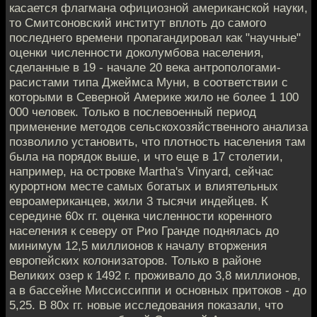
касается флагмана официозной американской науки,
то Смитсоновский институт вплоть до самого
последнего времени пропагандировал как "научные"
оценки численности доколумбова населения,
сделанные в 19 - начале 20 века антропологами-
расистами типа Джеймса Муни, в соответствии с
которыми в Северной Америке жило не более 1 100
000 человек. Только в послевоенный период
применение методов сельскохозяйственного анализа
позволило установить, что плотность населения там
была на порядок выше, и что еще в 17 столетии,
например, на островке Martha's Vinyard, сейчас
курортном месте самых богатых и влиятельных
евроамериканцев, жили 3 тысячи индейцев. К
середине 60х гг. оценка численности коренного
населения к северу от Рио Гранде поднялась до
минимум 12,5 миллионов к началу вторжения
европейских колонизаторов. Только в районе
Великих озер к 1492 г. проживало до 3,8 миллионов,
а в бассейне Миссиссиппи и основных притоков - до
5,25. В 80х гг. новые исследования показали, что