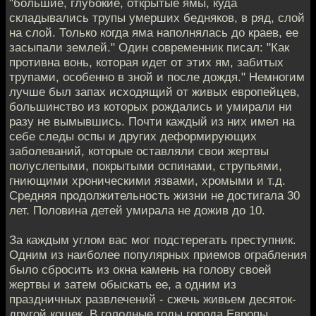
"большие, глубокие, открытые ямы, куда
складывались трупы умерших бедняков, в ряд, слой
на слой. Только когда яма наполнялась до краев, ее
засыпали землей." Один современник писал: "Как
противна вонь, которая идет от этих ям, забитых
трупами, особенно в зной и после дождя." Немногим
лучше был запах исходящий от живых европейцев,
большинство из которых рождались и умирали ни
разу не вымывшись. Почти каждый из них имел на
себе следы оспы и других деформирующих
заболеваний, которые оставляли свои жертвы
полуслепыми, покрытыми оспинами, струпьями,
гниющими хроническими язвами, хромыми и т.д.
Средняя продолжительность жизни не достигала 30
лет. Половина детей умирала не дожив до 10.
За каждым углом вас мог подстерегать преступник.
Одним из наиболее популярных приемов ограбления
было сбросить из окна камень на голову своей
жертвы и затем обыскать ее, а одним из
праздничных развлечений - сжечь живьем десяток-
другой кошек. В голодные годы города Европы