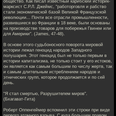
общество. Как писал известный карибский историк-
марксист С.Р.Л. Джеймс, "работорговля и рабство
стали экономической базой Великой Французской
революции... Почти все отрасли промышленности,
развившиеся во Франции в 18 веке, были основаны
на производстве товаров для побережья Гвинеи или
для Америки". (James, 47-48).
В основе этого судьбоносного поворота мировой
истории лежал геноцид народов Западного
полушария. Этот геноцид был не только первым в
истории капитализма, не только стоит у его истоков,
он является как самым большим по числу жертв, так
и самым длительным истреблением народов и
этнических групп, которое продолжается и по сей
день.
"Я стал смертью, Разрушителем миров".
(Бхагават-Гита)
Роберт Оппенгеймер вспомнил эти строки при виде
первого атомного взрыва. С куда большим правом