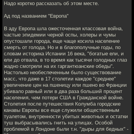
Надо коротко рассказать об этом месте.
Ад под названием "Европа"
В аду Европа шла ожесточенная классовая война,
частые эпидемии черной оспы, холеры и чумы
опустошали города, еще чаще косила население
смерть от голода. Но и в благополучные годы, по
словам историка Испании 16 века, "богатые ели, и
ели до отвала, в то время как тысячи голодных глаз
жадно смотрели на их гаргантюанские обеды".
Настолько необеспеченным было существование
масс, что даже в 17 столетии каждое "среднее"
увеличение цен на пшеницу или пшено во Франции
убивало равный или в два раза больший процент
населения, чем потери США в Гражданской войне.
Столетия после путешествия Колумба городские
канавы Европы все еще служили общественным
туалетом, внутренности убитых животных и остатки
туш выбрасывались гнить на улицах. Особой
проблемой в Лондоне были т.н. "дыры для бедных" -