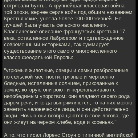
сотрясали бунты. А крупнейшая классовая война
той эпохи, вернее серия войн под общим названием
Крестьянские, унесла более 100 000 жизней. Не
лучшей была участь сельского населения.
Классическое описание французских крестьян 17
века, оставленное Лабрюером и подтвержденное
современными историками, так суммирует
существование этого самого многочисленного
класса феодальной Европы:
"угрюмые животные, самцы и самки разбросанные
по сельской местности, грязные и мертвенно
бледные, испаленные солнцем, прикованные к
земле, которую они роют и перелопачивают с
непобедимым упорством; они владеют своего рода
даром речи, и когда выпрямляются, то на них можно
заметить человеческие лица, и они действительно
люди. Ночью они возвращаются в свои логова, где
они живут на черном хлебе, воде и кореньях."
А то, что писал Лоренс Стоун о типичной английской