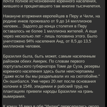
почти полное исчезновение коренного населения,
жившего и процветавшего там многие тысячелетия.
Накануне вторжения европейцев в Перу и Чили, на
родине инков проживало от 9 до 14 миллионов
человек... Задолго до конца столетия в Перу
оставалось не более 1 миллиона жителей. А еще
через несколько лет - лишь половина этого. Было
уничтожено 94% населения Анд, от 8,5 до 13,5
миллионов человек.
Бразилия была, быть может, самым населенным
районом обеих Америк. По словам первого
португальского губернатора Томе де Суза, резервы
коренного населения здесь были неисчерпаемы
"даже если бы мы разделывали их на скотобойне."
Он ошибался. Уже через 20 лет после основания
колонии в 1549, эпидемии и рабский труд на
плантациях привели народы Бразилии на грань
вымирания.
К концу 16 века в обе "Индии" переселились около