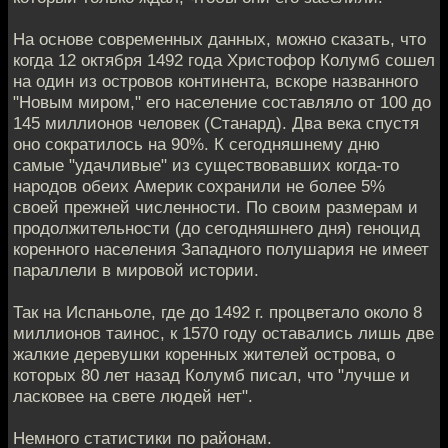
На основе современных данных, можно сказать, что
когда 12 октября 1492 года Христофор Колумб сошел
на один из островов континента, вскоре названного
"Новым миром," его население составляло от 100 до
145 миллионов человек (Станард). Два века спустя
оно сократилось на 90%. К сегодняшнему дню
самые "удачливые" из существовавших когда-то
народов обеих Америк сохранили не более 5%
своей прежней численности. По своим размерам и
продолжительности (до сегодняшнего дня) геноцид
коренного населения Западного полушария не имеет
параллели в мировой истории.
Так на Испаньоле, где до 1492 г. процветало около 8
миллионов таинос, к 1570 году оставались лишь две
жалкие деревушки коренных жителей острова, о
которых 80 лет назад Колумб писал, что "лучше и
ласковее на свете людей нет".
Немного статистики по районам.