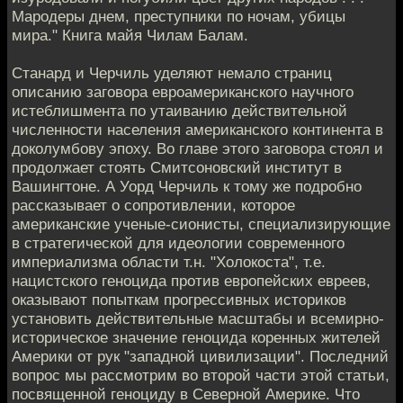
Мародеры днем, преступники по ночам, убицы
мира." Книга майя Чилам Балам.
Станард и Черчиль уделяют немало страниц
описанию заговора евроамериканского научного
истеблишмента по утаиванию действительной
численности населения американского континента в
доколумбову эпоху. Во главе этого заговора стоял и
продолжает стоять Смитсоновский институт в
Вашингтоне. А Уорд Черчиль к тому же подробно
рассказывает о сопротивлении, которое
американские ученые-сионисты, специализирующие
в стратегической для идеологии современного
империализма области т.н. "Холокоста", т.е.
нацистского геноцида против европейских евреев,
оказывают попыткам прогрессивных историков
установить действительные масштабы и всемирно-
историческое значение геноцида коренных жителей
Америки от рук "западной цивилизации". Последний
вопрос мы рассмотрим во второй части этой статьи,
посвященной геноциду в Северной Америке. Что