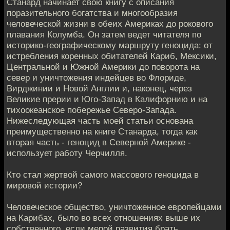
Станард начинает свою книгу с описания
поразительного богатства и многообразия
человеческой жизни в обеих Америках до рокового
плавания Колумба. Он затем ведет читателя по
историко-географическому маршруту геноцида: от
истребления коренных обитателей Кариб, Мексики,
Центральной и Южной Америки до поворота на
север и уничтожения индейцев во Флориде,
Вирджинии и Новой Англии и, наконец, через
Великие прерии и Юго-Запад в Калифорнию и на
тихоокеанское побережье Северо-Запада.
Нижеследующая часть моей статьи основана
преимущественно на книге Станарда, тогда как
вторая часть - геноцид в Северной Америке -
использует работу Черчилля.
Кто стал жертвой самого массового геноцида в
мировой истории?
Человеческое общество, уничтоженное европейцами
на Карибах, было во всех отношениях выше их
собственного, если мерой развития брать