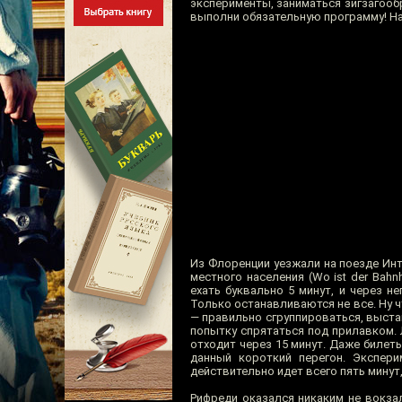
эксперименты, заниматься зигзагооб
выполни обязательную программу! На 
Из Флоренции уезжали на поезде Инт
местного населения (Wo ist der Bahn
ехать буквально 5 минут, и через 
Только останавливаются не все. Ну ч
— правильно сгруппироваться, выстав
попытку спрятаться под прилавком. 
отходит через 15 минут. Даже билеты
данный короткий перегон. Экспер
действительно идет всего пять минут
Рифреди оказался никаким не вокза