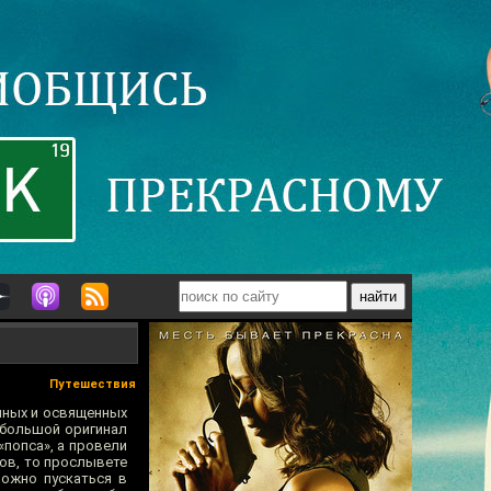
Путешествия
енных и освященных
 большой оригинал
«попса», а провели
ов, то прослывете
можно пускаться в