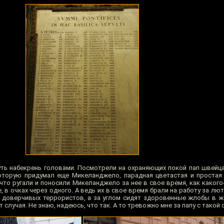
ть набекрень головами. Посмотрели на охраняющих покой пап швейца
оторую придумал еще Микеланджело, парадная цветастая и простая 
 что ругали и поносили Микеланджело за нее в свое время, как каког
, в очках через одного. А ведь их в свое время брали на работу за лют
я доверчивых террористов, а за углом сидят здоровенные жлобы в ж
случая. Не знаю, надеюсь, что так. А то тревожно мне за папу с такой 