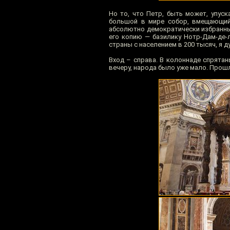
Но то, что Петр, быть может, упуск
большой в мире собор, вмещающий
абсолютно демократически избранны
его копию — базилику Нотр-Дам-де-
страны с населением в 200 тысяч, я 
Вход – справа. В колоннаде спрята
вечеру, народа было уже мало. Прошл