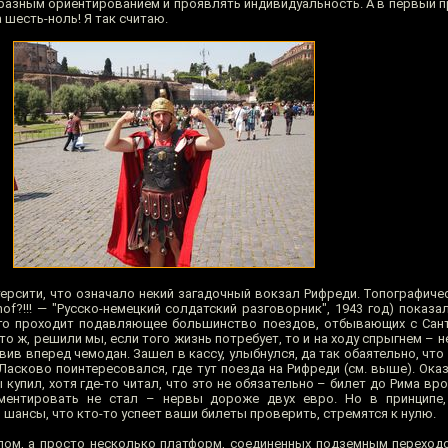
разным ориентированием и проявлять индивидуальность. А в первый пр
шесть-ноль! Я так считаю.
ерсити, что означало некий загадочный вокзал Рифреди. Топографичес
hof?!!! — "Русско-немецкий солдатский разговорник", 1943 год) показа
него проходит подавляющее большинство поездов, отбывающих с Сан
то ж, решили мы, если того жизнь потребует, то и на ходу спрыгнем – н
ив вперед чемодан. Зашел в кассу, улыбнулся, да так обаятельно, чт
Ласково поинтересовался, где тут поезда на Рифреди (см. выше). Ока
 купил, хотя где-то читал, что это не обязательно – билет до Рима вр
иментировать не стал – нервы дороже двух евро. Но в принципе,
, шансы, что кто-то успеет ваши билеты проверить, стремятся к нулю.
лом, а просто несколько платформ, соединенных подземным переход