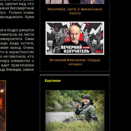
а, сделал вид, что
стывая бессмертный
Клеопатра, часть 2: финансовое
тро. Только очень
болото
 закладывало. Хуже
ой и бодро ринулся
нтиметров на листе
ниверситета. Сама
иде. Биде, кстати,
ения звезд. Очень
-то в окрестностях
о на лавочках, кто
Вечерний Излучатель: Сердца
ечеру совместно с
четырех
 идет практически
адь Венеции, замок
Картинки