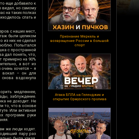
что еще добавило к
о видел, но самому
ас на таких полках
риходилось спать и
еров с наших мест,
агаж были целиком
Признание Меркель и
о из них не сделал
возвращение России в большой
 люблю. Попытался
спорт
шка с пространной
а дал понять, что,
ит примерно на 90%
ительно, а вот из
 очень хочется – я
й вокал – он для
 снова вздохнула
орить медленнее,
Атака БПЛА на Геленджик и
рады, заблуждение.
открытие Ормузского пролива
ика не доходит. Не
и то, что в основе
туте. Или активная
ых программ руки
няя.
ам же люди ходят.
ходивший пару раз
ально была узкая,