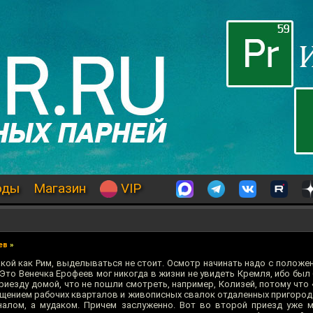
оды
Магазин
VIP
ев
»
такой как Рим, выделываться не стоит. Осмотр начинать надо с полож
Это Венечка Ерофеев мог никогда в жизни не увидеть Кремля, ибо был
приезду домой, что не пошли смотреть, например, Колизей, потому что 
ещением рабочих кварталов и живописных свалок отдаленных пригород
налом, а мудаком. Причем заслуженно. Вот во второй приезд уже 