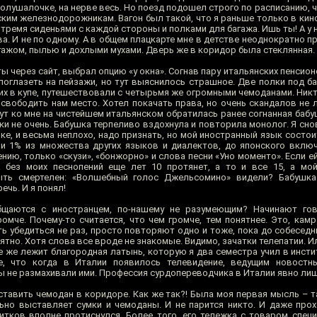
олушалочке, на нерве весь. Но поезд подошел строго по расписанию, 
ским железнодорожникам. Вагон был такой, что я раньше только в кин
с тремя сиденьями с каждой стороны и полками для багажа. Ишь ты! А у н
. И не по одному. А в общем плацкарте мне в детстве неоднократно п
багажом, пылью и дохлыми мухами. Дверь же в коридор была стеклянная.
ты через сайт, выбрал опцию «у окна». Согнав пару итальянских пенсион
поглазеть на пейзажи, но тут выяснилось страшное. Две полки под б
их в купе, путешествовали с четырьмя же огромными чемоданами. Никт
освободить нам место. Хотел покачать права, но очень скандалов не
ут ко мне на чистейшем итальянском обратилась ранее согнанная бабу
ски не очень. Бабушка терпеливо вздохнула и повторила монолог. Я снов
ке, и весьма неплохо, надо признать, но мой иностранный язык состо
о и 1% из множества других языков и диалектов, до японского включ
ению, только «скузи», «бонжорно» и слова песни «Уно моменто». Если ей
а без моих песнопений еще лет 10 протянет, а то и все 15, а мо
ть смертелен: «Волшебный голос Джельсомино» видели? Бабушка
ечь. И я понял!
общаются с иностранцем, по-нашему не разумеющим? Начинают гов
ромче. Почему-то считается, что чем громче, тем понятнее. Это, кам
ь убедиться не раз, просто повторяют одно и тоже, пока до собеседн
нятно. Хотя слова все вроде не знакомые. Видимо, зачатки телепатии. Ил
е же лежит благородная латынь, которую я два семестра учил в инсти
те, что когда в Италии появилось телевидение, ведущим новостн
ы не размахивали ими. Профессия сурдопереводчика в Италии явно лиш
ставить чемодан в коридоре. Как же так?! Была моя первая мысль – т
ьно выставляет сумки и чемоданы. И не парится никто. И даже про
итков вполне протиснулся. Более того, его тележка с товаром специ