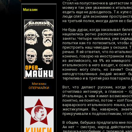
Стоял на полустаночке в цветастом п
моему и так уже уважению к итальян
Магазин
ездить еще не доводилось. Т.е. купе 
люди спят для экономии пространства
на третьей полке, иногда деля ее с 
Не будь дурак, когда заказывал биле
нацелились уютно расположиться и 
заняты. Четыре человека, уже сидящ
попытки как-то потесниться, чтобы 
пристроить наш чемодан у окошка. Т
речью. Я ей ответил, что по-итальян
конечно, говорю на иностранном язы
из английского, на 9% из немецког
итальянского в него входят, к сожал
конечно могу спеть, но зачем? Он
неподготовленных людей может бы
терпеливо и в третий раз повторила р
Магазин
Вот, что делают русские, когда 
ОПЕРМАЙКИ
отчетливо интонируя, а главное – г
Итальянцы, в чем я имел возможност
понятно, не понятно, потом – хоп! По
варварского итальянского языка, вс
жестикуляция. Вы, наверное, знае
прикручивали к подлокотникам, чтоб
В общем, бабушка предлагала мне по
Ан нет – смотрю, народ действител
дедушка-коробейник с тележкой нап