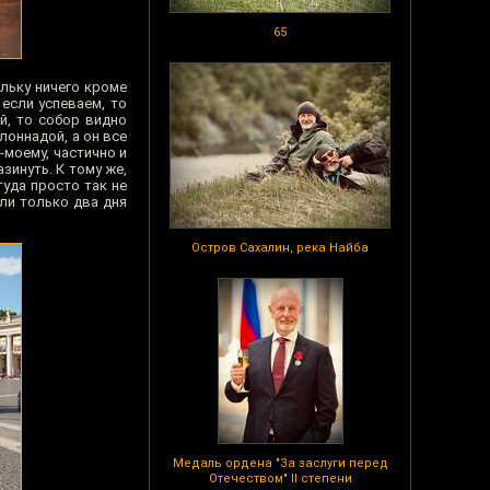
65
льку ничего кроме
если успеваем, то
й, то собор видно
лоннадой, а он все
-моему, частично и
зинуть. К тому же,
туда просто так не
ли только два дня
Остров Сахалин, река Найба
Медаль ордена "За заслуги перед
Отечеством" II степени