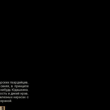
рских гвардейцев.
синяя, в принципе
о-нибудь Юдашкина.
ость и дикий нрав.
елезных кирасах с
охраной.