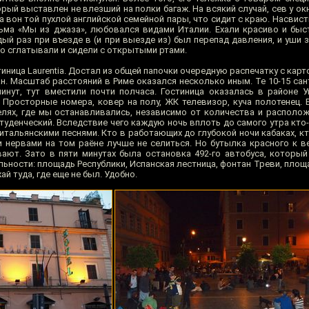
рый выставлен не влезший на полки багаж. На всякий случай, сев у окн
 а вон той пухлой английской семейной пары, что сидит с краю. Насви
ма «Мы из джаза», любовался видами Италии. Ехали красиво и быс
дый раз при въезде в (и при выезде из) был перепад давления, и уши
о сглатывали и сидели с открытыми ртами.
тиница Laurentia. Достал из общей папочки очередную распечатку с карт
ан. Масштаб расстояний в Риме оказался несколько иным. Те 10-15 са
инут, тут вместили почти полчаса. Гостиница оказалась в районе У
 Просторные номера, ковер на полу, ЖК телевизор, куча полотенец. Б
елях, где мы останавливались, независимо от количества и располож
туденческий. Вследствие чего каждую ночь вплоть до самого утра кто
итальянскими песнями. Кто в работающих до глубокой ночи кабаках, кт
и нервами на том раёне лучше не селиться. Но бутылка красного к в
ют. Зато в пяти минутах была остановка 492-го автобуса, который
ьности: площадь Республики, Испанская лестница, фонтан Треви, площ
ай туда, где еще не был. Удобно.