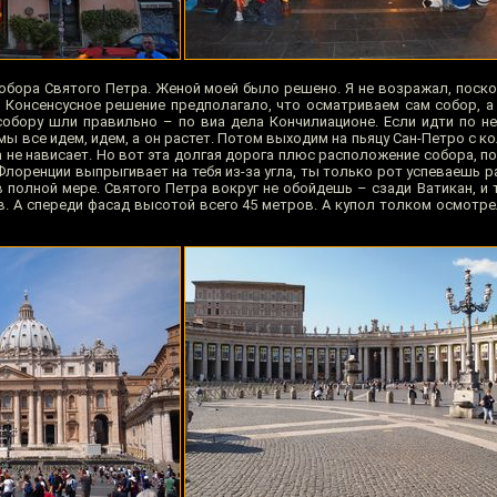
обора Святого Петра. Женой моей было решено. Я не возражал, поско
. Консенсусное решение предполагало, что осматриваем сам собор, а 
 собору шли правильно – по виа дела Кончилиационе. Если идти по не
 мы все идем, идем, а он растет. Потом выходим на пьяцу Сан-Петро с ко
ка не нависает. Но вот эта долгая дорога плюс расположение собора, по
Флоренции выпрыгивает на тебя из-за угла, ты только рот успеваешь ра
 полной мере. Святого Петра вокруг не обойдешь – сзади Ватикан, и 
. А спереди фасад высотой всего 45 метров. А купол толком осмотре