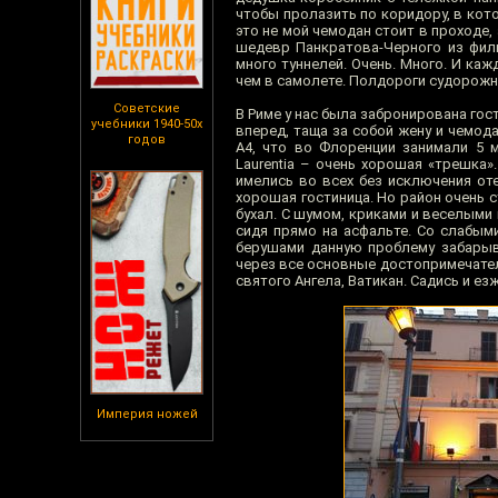
чтобы пролазить по коридору, в кото
это не мой чемодан стоит в проходе,
шедевр Панкратова-Черного из филь
много туннелей. Очень. Много. И каж
чем в самолете. Полдороги судорожн
Советские
В Риме у нас была забронирована гос
учебники 1940-50х
вперед, таща за собой жену и чемод
годов
А4, что во Флоренции занимали 5 м
Laurentia – очень хорошая «трешка».
имелись во всех без исключения от
хорошая гостиница. Но район очень с
бухал. С шумом, криками и веселыми 
сидя прямо на асфальте. Со слабым
берушами данную проблему забарыва
через все основные достопримечател
святого Ангела, Ватикан. Садись и езж
Империя ножей