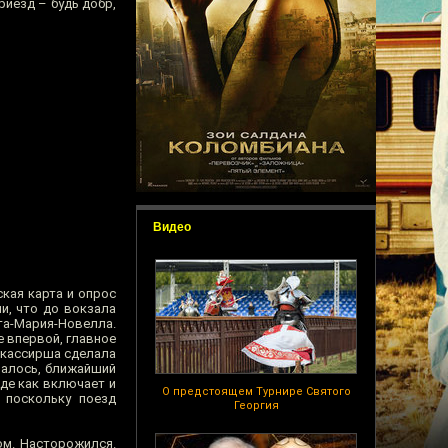
иезд – будь добр,
Видео
кая карта и опрос
ли, что до вокзала
та-Мария-Новелла.
е впервой, главное
о кассирша сделала
залось, ближайший
оде как включает и
О предстоящем Турнире Святого
 поскольку поезд
Георгия
ом. Насторожился.