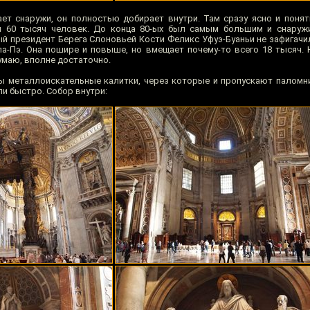
ает снаружи, он полностью добирает внутри. Там сразу ясно и понят
 60 тысяч человек. До конца 80-ых был самым большим и снаружи
й президент Берега Слоновьей Кости Феликс Уфуэ-Буаньи не зафигачи
ла-Пэ. Она пошире и повыше, но вмещает почему-то всего 18 тысяч. 
думаю, вполне достаточно.
ны металлоискательные калитки, через которые и пропускают паломн
и быстро. Собор внутри: