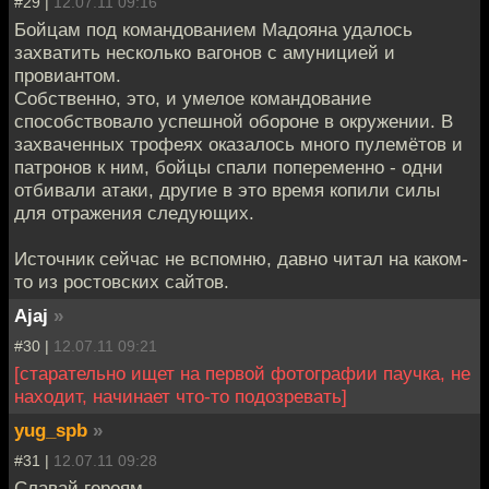
#29 |
12.07.11 09:16
Бойцам под командованием Мадояна удалось
захватить несколько вагонов с амуницией и
провиантом.
Собственно, это, и умелое командование
способствовало успешной обороне в окружении. В
захваченных трофеях оказалось много пулемётов и
патронов к ним, бойцы спали попеременно - одни
отбивали атаки, другие в это время копили силы
для отражения следующих.
Источник сейчас не вспомню, давно читал на каком-
то из ростовских сайтов.
Ajaj
»
#30 |
12.07.11 09:21
[старательно ищет на первой фотографии паучка, не
находит, начинает что-то подозревать]
yug_spb
»
#31 |
12.07.11 09:28
Славай героям.