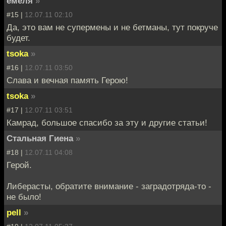
емеля
»
#15 |
12.07.11 02:10
Да, это вам не супермены и не бетманы, тут покруче
будет.
tsoka
»
#16 |
12.07.11 03:50
Слава и вечная память Герою!
tsoka
»
#17 |
12.07.11 03:51
Камрад, большое спасибо за эту и другие статьи!
Стальная Гиена
»
#18 |
12.07.11 04:08
Герой.
Либерасты, обратите внимание - заградотряда-то -
не было!
pell
»