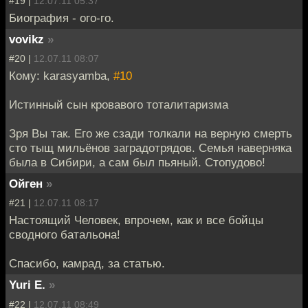
#19 |
12.07.11 05:37
Биография - ого-го.
vovikz
»
#20 |
12.07.11 08:07
Кому: karasyamba,
#10
Истинный сын кровавого тоталитаризма
Зря Вы так. Его же сзади толкали на верную смерть
сто тыщ мильёнов заградотрядов. Семья наверняка
была в Сибири, а сам был пьяный. Стопудово!
Ойген
»
#21 |
12.07.11 08:17
Настоящий Человек, впрочем, как и все бойцы
сводного батальона!
Спасибо, камрад, за статью.
Yuri E.
»
#22 |
12.07.11 08:49