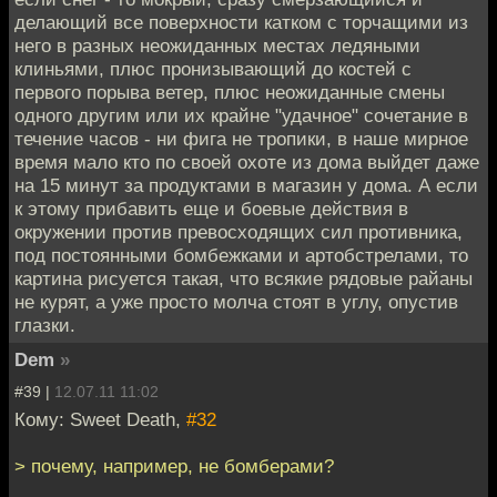
делающий все поверхности катком с торчащими из
него в разных неожиданных местах ледяными
клиньями, плюс пронизывающий до костей с
первого порыва ветер, плюс неожиданные смены
одного другим или их крайне "удачное" сочетание в
течение часов - ни фига не тропики, в наше мирное
время мало кто по своей охоте из дома выйдет даже
на 15 минут за продуктами в магазин у дома. А если
к этому прибавить еще и боевые действия в
окружении против превосходящих сил противника,
под постоянными бомбежками и артобстрелами, то
картина рисуется такая, что всякие рядовые райаны
не курят, а уже просто молча стоят в углу, опустив
глазки.
Dem
»
#39 |
12.07.11 11:02
Кому: Sweet Death,
#32
> почему, например, не бомберами?