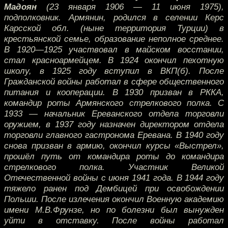
Мадоян
(23 января 1906 — 11 июня 1975),
подполковник. Армянин, родился в селении Керс
Карсской обл. (ныне территория Турции) в
крестьянской семье, образование неполное среднее.
В 1920—1925 участвовал в майском восстании,
стал красноармейцем. В 1924 окончил пехотную
школу, в 1925 году вступил в ВКП(б). После
Гражданской войны работал в сфере общественного
питания и кооперации. В 1930 призван в РККА,
командир роты Армянского стрелкового полка. С
1933 — начальник Ереванского отдела торговли
оружием, в 1937 году назначен директором отдела
торговли главного гастронома Еревана. В 1940 году
снова призван в армию, окончил курсы «Выстрел»,
прошёл путь от командира роты до командира
стрелкового полка. Участник Великой
Отечественной войны с июня 1941 года. В 1944 году
тяжело ранен под Дембицей при освобождении
Польши. После излечения окончил Военную академию
имени М.В.Фрунзе, но по болезни был вынужден
уйти в отставку. После войны работал