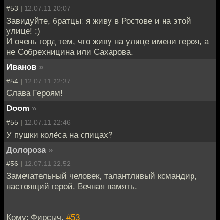
#53 |
12.07.11 20:07
Завидуйте, братцы: я живу в Ростове и на этой
улице! :)
И очень горд тем, что живу на улице имени героя, а
не Собрехницина или Сахарова.
Иванов
»
#54 |
12.07.11 22:37
Слава Героям!
Doom
»
#55 |
12.07.11 22:46
У пушки колёса на спицах?
Долороза
»
#56 |
12.07.11 22:52
Замечательный человек, талантливый командир,
настоящий герой. Вечная память.
Кому: Фирсыч,
#53