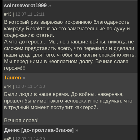
solntsevorot1999
»
#43 |
12.07.11 12:11
В который раз выражаю искреннюю благодарность
камраду Redakteur за его замечательные по духу и
содержанию статьи.
А что до героев... Мы, не знавшие войны, никогда не
сможем представить всего, что пережили и сделали
наши деды для того, чтобы мы могли спокойно жить.
Мы перед ними в неоплатном долгу. Вечная слава
героям!!!
Tauren
»
#44 |
12.07.11 14:33
Были люди в наше время. До войны, наверняка,
прошёл бы мимо такого человека и не подумал, что
в трудный момент поступит как герой.
Вечная слава!
Денис [до-пролива-ближе]
»
#45 |
12.07.11 14:39