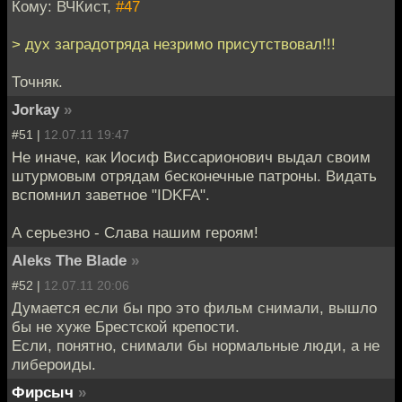
Кому: ВЧКист,
#47
> дух заградотряда незримо присутствовал!!!
Точняк.
Jorkay
»
#51 |
12.07.11 19:47
Не иначе, как Иосиф Виссарионович выдал своим
штурмовым отрядам бесконечные патроны. Видать
вспомнил заветное "IDKFA".
А серьезно - Слава нашим героям!
Aleks The Blade
»
#52 |
12.07.11 20:06
Думается если бы про это фильм снимали, вышло
бы не хуже Брестской крепости.
Если, понятно, снимали бы нормальные люди, а не
либероиды.
Фирсыч
»