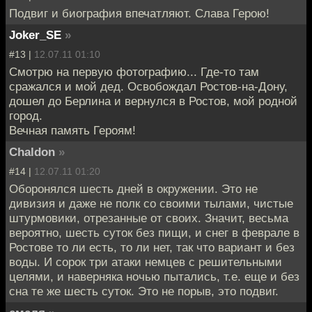
Подвиг и биография впечатляют. Слава Герою!
Joker_SE
»
#13 |
12.07.11 01:10
Смотрю на первую фотографию... Где-то там
сражался и мой дед. Освобождал Ростов-на-Дону,
дошел до Берлина и вернулся в Ростов, мой родной
город.
Вечная память Героям!
Chaldon
»
#14 |
12.07.11 01:20
Оборонялся шесть дней в окружении. Это не
дивизия и даже не полк со своими тылами, чистые
штурмовики, отрезанные от своих. Значит, весьма
вероятно, шесть суток без пищи, и снег в феврале в
Ростове то ли есть, то ли нет, так что вариант и без
воды. И сорок три атаки немцев с решительными
целями, и наверняка ночью пытались, т.е. еще и без
сна те же шесть суток. Это не порыв, это подвиг.