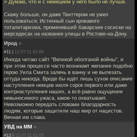
> Думаю, что и с немецким у него было не лучше.
Скажу больше, он даже Твиттером не умел
пользоваться. Истинный сын кровавого
тоталитаризма, променявший баварские сосиски на
мерседесах на название улицы в Ростове-на-Дону.
Ирод
»
#11 |
12.07.11 01:00
Иногда читаю сайт "Великой оболганой войны", и
при этом процессе часто возникает желание подобно
герою Уила Смита залечь в ванну и не вылезать
оттуда никогда. Вроде бы идёт лишь сухое описание
наступления немцев июля сорок первого или даже
контрнаступления наших, а всё-равно ощущение
невыносимого ужаса, какое-то охватывает.
Невозможно передать словами благодарность
людям, которые защитили наш мир от нацистов.
Вечная им слава.
УВД на ММ
»
#12 |
12.07.11 01:05