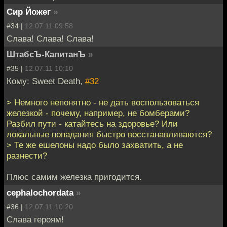
Сир Йожег
»
#34 |
12.07.11 09:58
Слава! Слава! Слава!
ШтабсЪ-КапитанЪ
»
#35 |
12.07.11 10:10
Кому: Sweet Death,
#32
> Немного непонятно - не дать воспользоваться
железкой - почему, например, не бомберами?
Разбил пути - катайтесь на здоровье? Или
локальные попадания быстро восстанавливаются?
> Те же ешелоны надо было захватить, а не
разнести?
Плюс самим железка пригодится.
cephalochordata
»
#36 |
12.07.11 10:20
Слава героям!