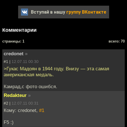
Вступай в нашу
группу ВКонтакте
Комментарии
cтраницы: 1
всего: 70
credonet
»
#1 |
12.07.11 00:30
>Гукас Мадоян в 1944 году. Внизу — эта самая
американская медаль.
Камрад,с фото ошибся.
Redakteur
»
#2 |
12.07.11 00:31
Кому: credonet,
#1
F5 :)