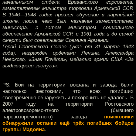
начальником отдела Ереванского горсовета,
заместителем министра торговли Армянской ССР.
В 1946—1948 годах прошёл обучение в партийной
школе, после чего был назначен заместителем
министра, а затем министром социального
обеспечения Армянской ССР, с 1961 года и до самой
смерти был советником Совмина Армении.
Герой Советского Союза (указ от 31 марта 1943
года), награждён орденами Ленина, Александра
Невского, «Знак Почёта», медалью армии США «За
выдающиеся заслуги».
PS: Бои на территории вокзала и завода были
настолько жестокими, что всех погибших
своевременно обнаружить и похоронить не удалось. В
2007 году на территории Ростовского
электровозоремонтного (бывшего
паровозоремонтного) завода
поисковики
обнаружили останки ещё трёх погибших бойцов
группы Мадояна
.