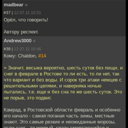
madbear
»
#37 |
12.07.11 10:21
Орёл, что говорить!
Автору респект.
Andrew3000
»
#38 |
12.07.11 10:46
Кому: Chaldon,
#14
> Значит, весьма вероятно, шесть суток без пищи, и
снег в феврале в Ростове то ли есть, то ли нет, так
что вариант и без воды. И сорок три атаки немцев с
решительными целями, и наверняка ночью
пытались, т.е. еще и без сна те же шесть суток. Это
не порыв, это подвиг.
Камрад, в Ростовской области февраль и особенно
его начало - самая поганая часть зимы, местные
знают. Это самые резкие и неожиданные морозы,
если снег - то мокрый, сразу смерзающийся и