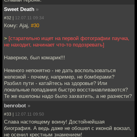
Sweet Death
»
#32 |
12.07.11 09:34
Кому: Ajaj,
#30
>
[старательно ищет на первой фотографии паучка,
не находит, начинает что-то подозревать]
Наверное, был комарик!!!
Немного непонятно - не дать воспользоваться
железкой - почему, например, не бомберами?
Разбил пути - катайтесь на здоровье? Или
локальные попадания быстро восстанавливаются?
Те же ешелоны надо было захватить, а не разнести?
benrobot
»
#33 |
12.07.11 09:50
Слава настоящему воину! Достойнейшая
биография. А ведь даже не обошел с иконой вокзал,
не осенил крестным знамением!