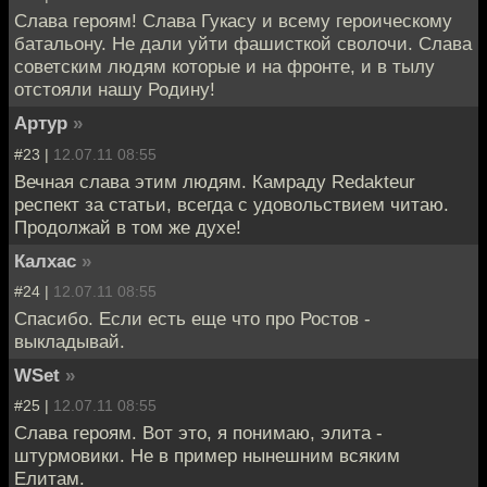
Слава героям! Слава Гукасу и всему героическому
батальону. Не дали уйти фашисткой сволочи. Слава
советским людям которые и на фронте, и в тылу
отстояли нашу Родину!
Артур
»
#23 |
12.07.11 08:55
Вечная слава этим людям. Камраду Redakteur
респект за статьи, всегда с удовольствием читаю.
Продолжай в том же духе!
Калхас
»
#24 |
12.07.11 08:55
Спасибо. Если есть еще что про Ростов -
выкладывай.
WSet
»
#25 |
12.07.11 08:55
Слава героям. Вот это, я понимаю, элита -
штурмовики. Не в пример нынешним всяким
Елитам.