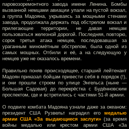
паровозоремонтного завода имени Ленина. Бомбы
вызванной немцами авиации упали на пустой вокзал,
а группа Мадояна, укрываясь за мощными стенами
завода, продолжала держать под обстрелом вокзал и
прилегающие территории, не давая немцам
пользоваться железной дорогой. Последняя, повторю,
сорок третья атака немцев, последовавшая за
ураганным миномётным обстрелом, была одной из
самых мощных. Отбили и её, а на следующую у
немцев уже не оказалось времени.
Правильно поняв происходящее, старший лейтенант
Мадоян приказал бойцам привести себя в порядок (!),
и они прошли строем по улице Энгельса (ныне —
Большая Садовая) до перекрёстка с Будённовским
проспектом, где и встретились с частями 51-й армии.
О подвиге комбата Мадояна узнали даже за океаном:
президент США Рузвельт наградил его
медалью
армии США «За выдающиеся заслуги»
(за время
войны медалью или крестом армии США «За