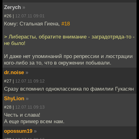
Zerych
»
#26 |
12.07.11 09:01
Кому: Стальная Гиена,
#18
> Либерасты, обратите внимание - заградотряда-то -
не было!
И даже нет упоминаний про репрессии и люстрации
кого-либо за то, что в окружении побывали.
dr.noise
»
#27 |
12.07.11 09:12
Сразу вспомнил одноклассника по фамилии Гукасян
ShyLion
»
#28 |
12.07.11 09:13
Честь и слава!
А еще пример всем нам.
opossum19
»