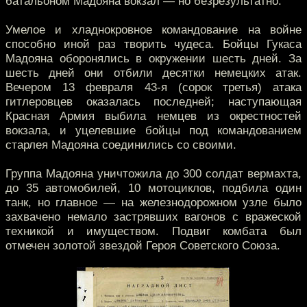
батальоном Мадояна вокзал — но безрезультатно.
Умелое и хладнокровное командование на войне
способно иной раз творить чудеса. Бойцы Гукаса
Мадояна оборонялись в окружении шесть дней. За
шесть дней они отбили десятки немецких атак.
Вечером 13 февраля 43-я (сорок третья) атака
гитлеровцев оказалась последней; наступающая
Красная Армия выбила немцев из окрестностей
вокзала, и уцелевшие бойцы под командованием
старлея Мадояна соединились со своими.
Группа Мадояна уничтожила до 300 солдат вермахта,
до 35 автомобилей, 10 мотоциклов, подбила один
танк, но главное — на железнодорожном узле было
захвачено немало застрявших вагонов с вражеской
техникой и имуществом. Подвиг комбата был
отмечен золотой звездой Героя Советского Союза.