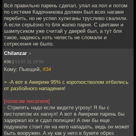
Всё правильно парень сделал, упал на пол и потом
по системе Кадочникова должен был всех нагами
перебить, но не успел хулиганы трусливо свалили.
А если серьёзно то бля жалко парня. С цветами и
шампусиком уже считай у дверей был, а тут бля
такое, надеюсь хоть челесть не сломали и
сотресения не было.
Chilanzar
»
#36 |
13.07.11 19:50
Кому: Пьющий,
#34
> -А вот в Америке 95% с короткостволом отбились
от разбойного нападения!
[голосом писателя]
- Стрелять надо если видите угрозу! Я бы с
пистолетом их нагнул! А вот в Америке парень бы
задержал их и сдал полиции! А они бы еще
подумали стоит ли на него нападать, ведь он может
быть вооружен. А ну как у него в букете обрез