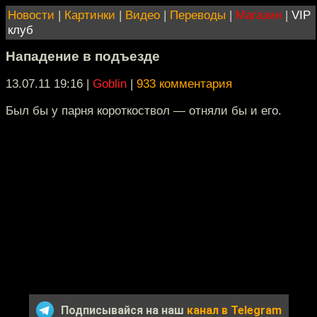
Новости
|
Картинки
|
Видео
|
Переводы
|
Магазин
|
VIP
клуб
Нападение в подъезде
13.07.11 19:16
|
Goblin
|
933 комментария
Был бы у парня короткоствол — отняли бы и его.
Подписывайся на наш
канал в Telegram