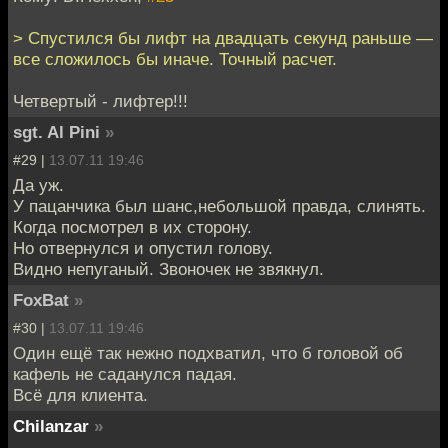
> Спустился бы лифт на двадцать секунд раньше —
все сложилось бы иначе. Точный расчет.
Четвертый - лифтер!!!
sgt. Al Pini
»
#29 |
13.07.11 19:46
Да уж.
У пацанчика был шанс,небольшой правда, слинять.
Когда посмотрел в их сторону.
Но отвернулся и опустил голову.
Видно непуганый. Звоночек не звякнул.
FoxBat
»
#30 |
13.07.11 19:46
Один ещё так нежно подхватил, что б головой об
кафель не саданулся падая.
Всё для клиента.
Chilanzar
»