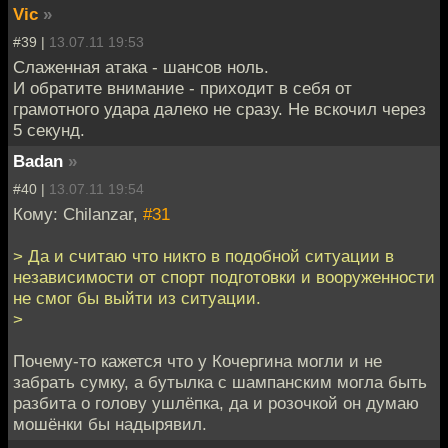
Vic
»
#39 |
13.07.11 19:53
Слаженная атака - шансов ноль.
И обратите внимание - приходит в себя от
грамотного удара далеко не сразу. Не вскочил через
5 секунд.
Badan
»
#40 |
13.07.11 19:54
Кому: Chilanzar,
#31
> Да и считаю что никто в подобной ситуации в
независимости от спорт подготовки и вооруженности
не смог бы выйти из ситуации.
>
Почему-то кажется что у Кочергина могли и не
забрать сумку, а бутылка с шампанским могла быть
разбита о голову ушлёпка, да и розочкой он думаю
мошёнки бы надырявил.