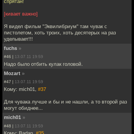
спрятан!
[кивает важно]
Я видел фильм "Эквилибриум" там чувак с
пистолетом, хоть троих, хоть десятерых на раз
уделывает!!!
fuchs
»
#46 |
13.07.11 19:59
Надо было отбить кулак головой.
Mozart
»
#47 |
13.07.11 19:59
Кому: mich01,
#37
Для чувака лучше и бы и не нашли, а то второй раз
могут обиднее...
mich01
»
#48 |
13.07.11 19:59
Кому: Badan,
#35