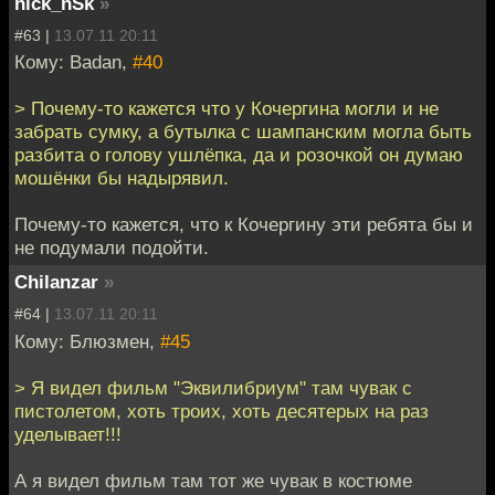
nick_nSk
»
#63 |
13.07.11 20:11
Кому: Badan,
#40
> Почему-то кажется что у Кочергина могли и не
забрать сумку, а бутылка с шампанским могла быть
разбита о голову ушлёпка, да и розочкой он думаю
мошёнки бы надырявил.
Почему-то кажется, что к Кочергину эти ребята бы и
не подумали подойти.
Chilanzar
»
#64 |
13.07.11 20:11
Кому: Блюзмен,
#45
> Я видел фильм "Эквилибриум" там чувак с
пистолетом, хоть троих, хоть десятерых на раз
уделывает!!!
А я видел фильм там тот же чувак в костюме