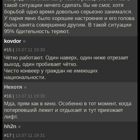
такой ситуации ничего сделать бы не смог, хотя
борьбой одно время довольно серьезно занимался.
У парня явно было хорошее настроение и его голова
была занята совершенно другим. В такой ситуации
95% бдительность теряют.
kovdor
»
#15 |
13.07.11 19:30
Чётко работают. Один наверх, один ниже отрезает
выход, один пробивает чётко.
Чисто конвеер у граждан не имеющих
национальности.
Нехотя
»
#16 |
13.07.11 19:30
Мда, прям как в кино. Особенно в тот момент, когда
потерпевший лежит и отдыхает и тут приезжает
лифт.
hh2n
»
#17 |
13.07.11 19:31