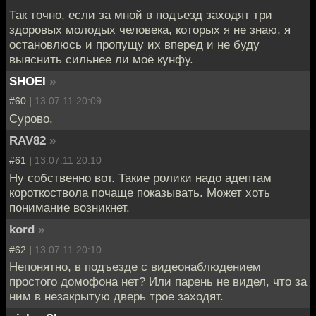
Так точно, если за мной в подъезд заходят три
здоровых молодых человека, которых я не знаю, я
остановлюсь и пропущу их вперед и не буду
выяснить сильнее ли моё кунфу.
SHOEI
»
#60 |
13.07.11 20:09
Сурово.
RAV82
»
#61 |
13.07.11 20:10
Ну собственно вот. Такие ролики надо адептам
короткоствола почаще показывать. Может хоть
понимание возникнет.
kord
»
#62 |
13.07.11 20:10
Непонятно, в подъезде с видеонаблюдением
простого домофона нет? Или парень не видел, что за
ним в незакрытую дверь трое заходят.