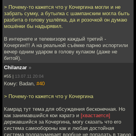
> Почему-то кажется что у Кочергина могли и не
забрать сумку, а бутылка с шампанским могла быть
разбита о голову ушлёпка, да и розочкой он думаю
мошёнки бы надырявил.
В интернете и телевизоре каждый третий -
Кочергин!!! А на реальной съёмке парню испортили
вечер одним ударом в голову кулаком (даже не
битой).
Chilanzar
»
#55 |
13.07.11 20:04
Кому: Badan,
#40
> Почему-то кажется что у Кочергина
Камрад тут тема для обсуждения бесконечная. Но
как занимавшийся кои каратэ и
[хвастается]
державшийся за Кочергина, могу сказать что его
система самообороны как и любая достойная
система подразумевает вообще не попадать в такую