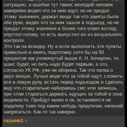
ситуацию, а ошибки тут такие: молодой человек
наверняка видел что за ним идут, но не придал
этому значения, держал вещи так что заняты были
обе руки, видел что за ним зашли в подъезд, но не
придал этому значения и более того отвел взгляд,
опустил голову, то есть выпустил их из визуального
контроля.
Это так на вскидку. Ну а если выполнить эти пункты
правильно и иметь подготовку хотя бы на 50
процентов как упомянутый выше А. Н. Кочергин, то
шанс будет, но бить надо будет первым, а это,
согласно УК РФ, уже не оборона. Так что палка о
двух концах. Лучше видя что за тобой идут, сложить
все в левую руку, встать перед подъездом и сделать
вид что старательно набираешь смс или звонишь,
при этом стараться держать идущих за тобой в зоне
видимости. Пройдут мимо и ок, остановятся не
подалеку тоже под каким нибудь предлогом, начинай
напрягаться. Как-то так наверно.
razoom1
»