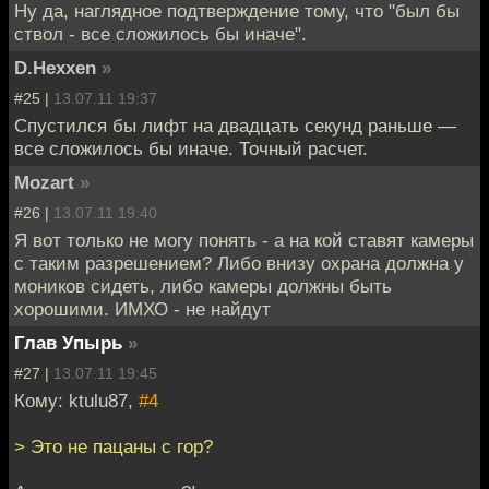
Ну да, наглядное подтверждение тому, что "был бы
ствол - все сложилось бы иначе".
D.Hexxen
»
#25 |
13.07.11 19:37
Спустился бы лифт на двадцать секунд раньше —
все сложилось бы иначе. Точный расчет.
Mozart
»
#26 |
13.07.11 19:40
Я вот только не могу понять - а на кой ставят камеры
с таким разрешением? Либо внизу охрана должна у
моников сидеть, либо камеры должны быть
хорошими. ИМХО - не найдут
Глав Упырь
»
#27 |
13.07.11 19:45
Кому: ktulu87,
#4
> Это не пацаны с гор?