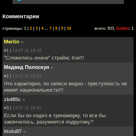
Комментарии
cтраницы: 1 |
2
|
3
|
4
...
7
|
8
|
9
|
10
всего: 933,
Goblin
: 1
Merlin
»
#1 |
13.07.11 19:18
"Сложилось иначе" страйкс бэк!!!
Медвед Полоскун
»
#2 |
13.07.11 19:20
Что характерно, по записи видно - преступность не
имеет национальности!!!
zb485c
»
#3 |
13.07.11 19:20
Если бы он ходил в тренажерку, то все бы
закончилось, разумеется подругому?
ktulu87
»