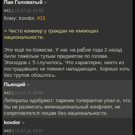
Пан Головатый
»
#41 |
13.07.11 19:55
Кому: kovdor,
#15
> Чисто конвеер у граждан не имеющих
национальности.
Эти ещё по-божески. У нас на раЁне года 2 назад
били тяжёлым тупым предметом по голове.
Эпизодов с 5 случилось. Что характерно, никто из
пострадавших не помнил нападающих. Хорошо хоть
без трупов обошлось.
Пьющий
»
#42 |
13.07.11 19:56
Либералы одобряют: паренек толерантно упал и, что
бы не разжигать межнациональный конфликт, не
сопротевлялся лицам без национальности.
kovdor
»
#43 |
13.07.11 19:57