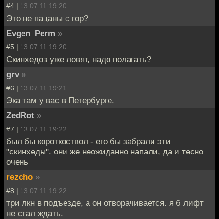
#4 |
13.07.11 19:20
Это не пацаны с гор?
Evgen_Perm
»
#5 |
13.07.11 19:20
Скинхедов уже ловят, надо полагать?
grv
»
#6 |
13.07.11 19:21
Эка там у вас в Петербурге.
ZedRot
»
#7 |
13.07.11 19:22
был бы короткоствол - его бы забрали эти
"скинхеды". они же неожиданно напали, да и тесно
очень
rezcho
»
#8 |
13.07.11 19:22
три лкн в подъезде, а он отворачивается. я б лифт
не стал ждать.