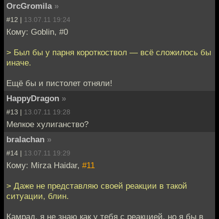
OrcGromila
»
#12 |
13.07.11 19:24
Кому: Goblin, #0
> Был бы у парня короткоствол — всё сложилось бы
иначе.
Ещё бы и пистолет отняли!
HappyDragon
»
#13 |
13.07.11 19:28
Мелкое хулиганство?
bralachan
»
#14 |
13.07.11 19:29
Кому: Mirza Haidar,
#11
> Даже не представляю своей реакции в такой
ситуации, блин.
Камрад, я не знаю как у тебя с реакцией, но я бы в