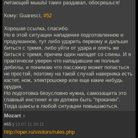
летающей мышЫ таких раздавал, обосрешься!
Кому: Guaresci,
#52
Хорошая ссылка, спасибо.
Но в этой ситуации нападение подготовленное и
продуманное, тут либо ударить первому и дальше
биться с тремя, либо уйти от удара и опять же
биться с тремя, причем один нападет со спины. И я
практически уверен что нападавшие не полные
дебилы, и понимаю что пассажир может попасться
не простой, поэтому на такой случай наверняка есть
кастет, нож, электрошокер или еще какие нибудь
орудия.
Но подготовка безусловно нужна, самозащита это
главный инстинкт и он должен быть "прокачен".
Тогда шансы в любой ситуации повышаються.
Mozart
»
#65 |
13.07.11 20:11
http://oper.ru/visitors/rules.php