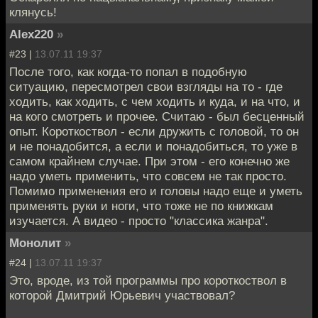
клянусь!
Alex220
»
#23 |
13.07.11 19:37
После того, как когда-то попал в подобную
ситуацию, пересмотрел свои взгляды на то - где
ходить, как ходить, с чем ходить и куда, и на что, и
на кого смотреть и прочее. Считаю - был бесценный
опыт. Короткоствол - если дружить с головой, то он
и не понадобится, а если и понадобиться, то уже в
самом крайнем случае. При этом - его конечно же
надо уметь применить, что совсем не так просто.
Помимо применения его и головы надо еще и уметь
применять руки и ноги, что тоже не по книжкам
изучается. А видео - просто "классика жанра".
Монолит
»
#24 |
13.07.11 19:37
Это, вроде, из той программы про короткоствол в
которой Дмитрий Юрьевич участвовал?