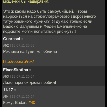
мошёнки бы надырявил.
Это ж каким надо быть самоубийцей, чтобы
наброситься на стокиллограмового здоровенного
татуированного мужика?! Я думаю только если
Бадюк с Валуевым и Федей Емельяненко на
подхвате могли попытаться риснкуть!!
Guaresci
»
#52 |
13.07.11 20:03
Реклама на Тупичке Гоблина
http://oper.ru/rek/
ElvenSkotina
»
#53 |
13.07.11 20:04
Лихо паренёк крюка пробил!
11-17
»
#54 |
13.07.11 20:04
Кому: Badan,
#40