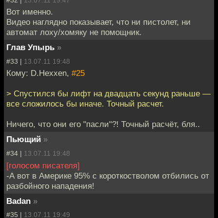
Вот именно.
Видео наглядно показывает, что ни пистолет, ни
автомат лоху/хомяку не помощник.
Глав Упырь
»
#33 |
13.07.11 19:48
Кому: D.Hexxen,
#25
> Спустился бы лифт на двадцать секунд раньше —
все сложилось бы иначе. Точный расчет.
Ничего, что они его "пасли"?! Точный расчёт, бля..
Пьющий
»
#34 |
13.07.11 19:48
[голосом писателя]
-А вот в Америке 95% с короткостволом отбились от
разбойного нападения!
Badan
»
#35 |
13.07.11 19:49