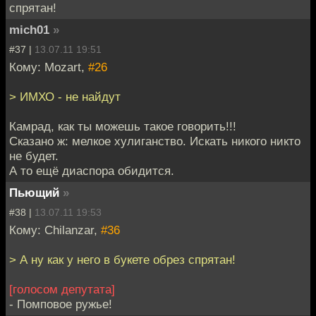
спрятан!
mich01
»
#37 |
13.07.11 19:51
Кому: Mozart,
#26
> ИМХО - не найдут
Камрад, как ты можешь такое говорить!!!
Сказано ж: мелкое хулиганство. Искать никого никто
не будет.
А то ещё диаспора обидится.
Пьющий
»
#38 |
13.07.11 19:53
Кому: Chilanzar,
#36
> А ну как у него в букете обрез спрятан!
[голосом депутата]
- Помповое ружье!