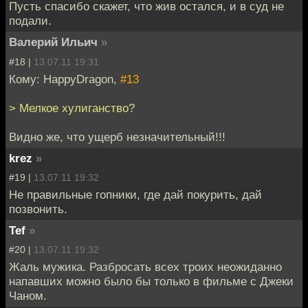
Пусть спасибо скажет, что жив остался, и в суд не
подали.
Валерий Ильич
»
#18 |
13.07.11 19:31
Кому: HappyDragon,
#13
> Мелкое хулиганство?
Видно же, что ущерб незначительный!!!
krez
»
#19 |
13.07.11 19:32
Не правильные гопники, где дай покурить, дай
позвонить.
Tef
»
#20 |
13.07.11 19:32
Жаль мужика. Разбросать всех троих неожиданно
напавших можно было бы только в фильме с Джеки
Чаном.