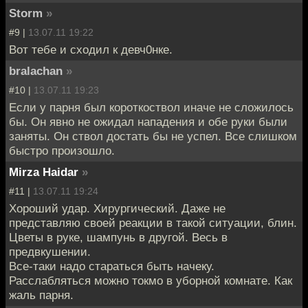
Storm
»
#9 |
13.07.11 19:22
Вот тебе и сходил к девч0нке.
bralachan
»
#10 |
13.07.11 19:23
Если у парня был короткоствол иначе не сложилось
бы. Он явно не ожидал нападения и обе руки были
заняты. Он ствол достать бы не успел. Все слишком
быстро произошло.
Mirza Haidar
»
#11 |
13.07.11 19:24
Хороший удар. Хирургический. Даже не
представляю своей реакции в такой ситуации, блин.
Цветы в руке, шампунь в другой. Весь в
предвкушении.
Все-таки надо стараться быть начеку.
Расслабляться можно токмо в уборной комнате. Как
жаль парня.