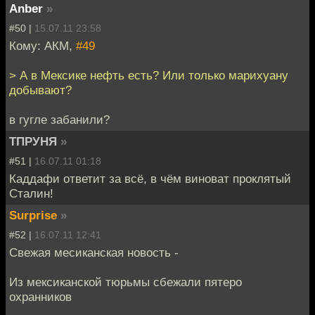
Anber
»
#50 |
15.07.11 23:58
Кому: АКМ,
#49
> А в Мексике нефть есть? Или только марихуану
добывают?
в гугле забанили?
ТПРУНЯ
»
#51 |
16.07.11 01:18
Каддафи ответит за всё, в чём виноват проклятый
Сталин!
Surprise
»
#52 |
16.07.11 12:41
Свежая месиканская новость -
Из мексиканской тюрьмы сбежали пятеро
охранников