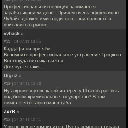
Профессиональная полиция занимается
зарабатыванием денег. Причём очень эффективно.
Чубайс должен ими гордиться - они полностью
вписались в рынок.
vvhack
»
#11 |
14.07.11 13:35
Каддафи ни при чём.
Вспомните профессиональное устранение Троцкого.
Вот откуда ниточка вьётся.
Дотянулся таки...
Digriz
»
#12 |
14.07.11 13:40
Ну а кроме шуток, какой интерес у Штатов растить
под боком криминальное государство? В том
смысле, что такого масштаба.
Zx7R
»
#13 |
14.07.11 13:41
У меня код не компилится. Пусть немножко тирана