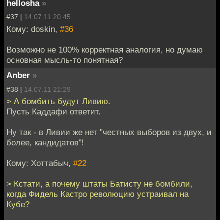
hellosha
»
#37 |
14.07.11 20:45
Кому: doskin,
#36
Возможно не 100% корректная аналогия, но думаю
основная мысль-то понятная?
Anber
»
#38 |
14.07.11 21:29
> А бомбить будут Ливию.
Пусть Каддафи ответит.
Ну так - в Ливии же нет "честных выборов из двух, и
более, кандидатов"!
Кому: Хоттабыч,
#22
> Кстати, а почему штаты Батисту не бомбили,
когда Фидель Кастро революцию устраивал на
Кубе?