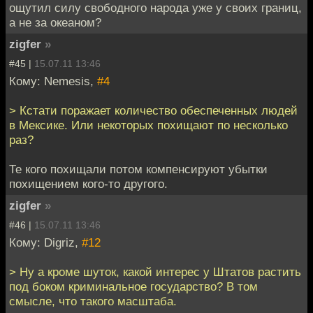
ощутил силу свободного народа уже у своих границ,
а не за океаном?
zigfer
»
#45 |
15.07.11 13:46
Кому: Nemesis,
#4
> Кстати поражает количество обеспеченных людей
в Мексике. Или некоторых похищают по несколько
раз?
Те кого похищали потом компенсируют убытки
похищением кого-то другого.
zigfer
»
#46 |
15.07.11 13:46
Кому: Digriz,
#12
> Ну а кроме шуток, какой интерес у Штатов растить
под боком криминальное государство? В том
смысле, что такого масштаба.