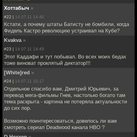
Хоттабыч
»
#22 |
14.07.11 14:46
Кстати, а почему штаты Батисту не бомбили, когда
Фидель Кастро революцию устраивал на Кубе?
Kvakva
»
#23 |
14.07.11 14:49
Этот Каддафи и тут побывал. Во всех моих бедах
тоже виноват проклятый диктатор!!!
[White]red
»
#24 |
14.07.11 15:17
Отдельное спасибо вам, Дмитрий Юрьевич, за
перевод мега-фильмы Гнев, настолько богато там
тема раскрыта - картина не потеряла актуальности
до сих пор.
Возможно поинтересоваться, довелось ли вам
смотреть сериал Deadwood канала HBO ?
D.Hexxen
»