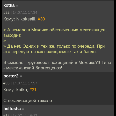
kotka
»
#32 |
14.07.11 17:34
Кому: Niksksaill,
#30
> А немало в Мексике обеспеченных мексиканцев,
выходит.
>
> Да нет. Одних и тех же, только по очереди. При
это чередуются как похищаемые так и банды.
В смысле - круговорот похищений в Мексике?!! Типа
- мексиканский биогеоценоз!
porter2
»
#33 |
14.07.11 17:57
Кому: kotka,
#31
С легализацией тяжело
hellosha
»
#34 |
14.07.11 19:27