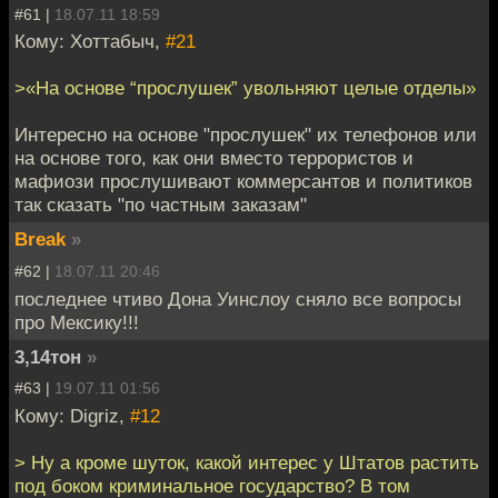
#61 |
18.07.11 18:59
Кому: Хоттабыч,
#21
>«На основе “прослушек” увольняют целые отделы»
Интересно на основе "прослушек" их телефонов или
на основе того, как они вместо террористов и
мафиози прослушивают коммерсантов и политиков
так сказать "по частным заказам"
Break
»
#62 |
18.07.11 20:46
последнее чтиво Дона Уинслоу сняло все вопросы
про Мексику!!!
3,14тон
»
#63 |
19.07.11 01:56
Кому: Digriz,
#12
> Ну а кроме шуток, какой интерес у Штатов растить
под боком криминальное государство? В том