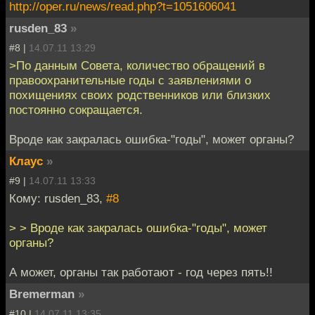
http://oper.ru/news/read.php?t=1051606041
rusden_83
»
#8 |
14.07.11 13:29
>По данным Совета, количество обращений в
правоохранительные годы с заявлениями о
похищениях своих родственников или близких
постоянно сокращается.
Вроде как закралась ошибка-"годы", может органы?
Клаус
»
#9 |
14.07.11 13:33
Кому: rusden_83,
#8
> > Вроде как закралась ошибка-"годы", может
органы?
А может, органы так работают - год через пять!!
Bremerman
»
#10 |
14.07.11 13:35