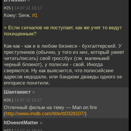
#25 |
14.07.11 15:17
Кому: Serж,
#1
> Если сигналов не поступает, как же учет то ведут
похищенным?
Как-как - как и в любом бизнесе - бухгалтерский. У
преступников (обычно, у того из них, который умеет
читать/писать) свой гроссбух (см. маленький
черный блокнот), у полисии - свой. Иногда
сверяются. Ну как выяснится, что полисийские
адресов недодали, или бандюки дважды одного se
enriquece похитили.
Шантажист
»
#26 |
14.07.11 15:17
Отличный фильм на тему — Man on fire
(
http://www.imdb.com/title/tt0328107/
)
ItDoesntMatter
»
#27 |
14.07.11 15:32