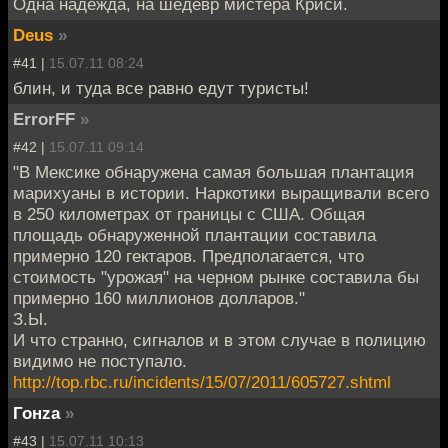
Одна надежда, на шедевр мистера Криси.
Deus
»
#41 |
15.07.11 08:24
блин, и туда все равно едут туристы!
ErrorFF
»
#42 |
15.07.11 09:14
"В Мексике обнаружена самая большая плантация
марихуаны в истории. Наркотики выращивали всего
в 250 километрах от границы с США. Общая
площадь обнаруженной плантации составила
примерно 120 гектаров. Предполагается, что
стоимость "урожая" на черном рынке составила бы
примерно 160 миллионов долларов."
З.Ы.
И что странно, сигналов и в этом случае в полицию
видимо не поступало.
http://top.rbc.ru/incidents/15/07/2011/605727.shtml
Гонzа
»
#43 |
15.07.11 10:13