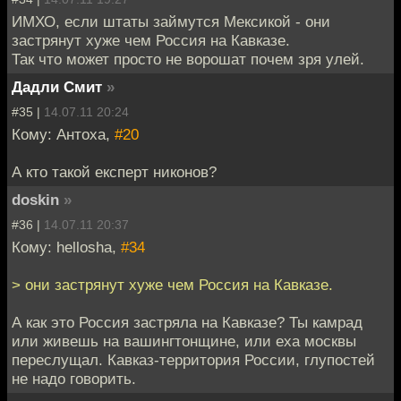
ИМХО, если штаты займутся Мексикой - они
застрянут хуже чем Россия на Кавказе.
Так что может просто не ворошат почем зря улей.
Дадли Смит
»
#35 |
14.07.11 20:24
Кому: Антоха,
#20
А кто такой експерт никонов?
doskin
»
#36 |
14.07.11 20:37
Кому: hellosha,
#34
> они застрянут хуже чем Россия на Кавказе.
А как это Россия застряла на Кавказе? Ты камрад
или живешь на вашингтонщине, или еха москвы
переслущал. Кавказ-территория России, глупостей
не надо говорить.