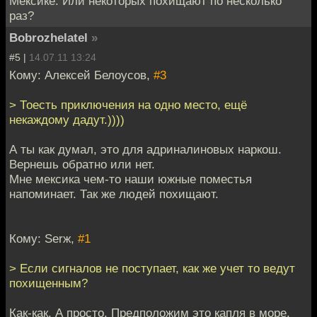
Мексике. Или некоторых похищают по несколько
раз?
Bobrozhelatel
»
#5 |
14.07.11 13:24
Кому: Алексей Белоусов,
#3
> Тоесть приключения на одно место, ещё
некаждому дадут.))))
А ты как думал, это для адриналиновых наркош.
Вернешь обратно или нет.
Мне мексика чем-то наши южные поместья
напоминает. Так же людей похищают.
Кому: Serж,
#1
> Если сигналов не поступает, как же учет то ведут
похищенным?
Как-как. А просто. Предположим это капля в море.