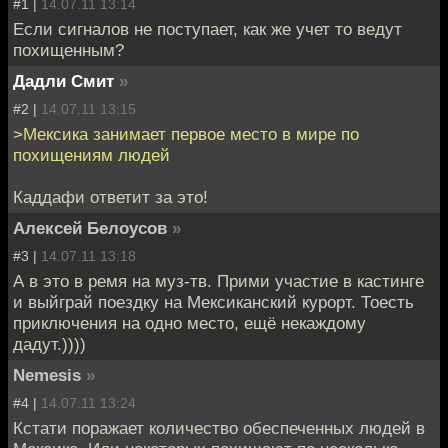
#1 |
14.07.11 13:14
Если сигналов не поступает, как же учет то ведут
похищенным?
Дадли Смит
»
#2 |
14.07.11 13:15
>Мексика занимает первое место в мире по
похищениям людей
Каддафи ответит за это!
Алексей Белоусов
»
#3 |
14.07.11 13:18
А в это в ремя на муз-тв. Прими участие в кастинге
и выйграй поездку на Мексиканский курорт. Тоесть
приключения на одно место, ещё некаждому
дадут.))))
Nemesis
»
#4 |
14.07.11 13:24
Кстати поражает количество обеспеченных людей в