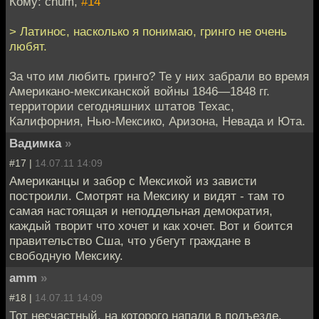
Кому: chum,
#14
> Латинос, насколько я понимаю, гринго не очень
любят.
За что им любить гринго? Те у них забрали во время
Американо-мексиканской войны 1846—1848 гг.
территории сегодняшних штатов Техас,
Калифорния, Нью-Мексико, Аризона, Невада и Юта.
Вадимка
»
#17 |
14.07.11 14:09
Американцы и забор с Мексикой из зависти
построили. Смотрят на Мексику и видят - там то
самая настоящая и неподдельная демократия,
каждый творит что хочет и как хочет. Вот и боится
правительство Сша, что убегут граждане в
свободную Мексику.
amm
»
#18 |
14.07.11 14:09
Тот несчастный, на которого напали в подъезде,