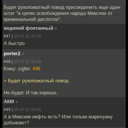
Будет рукопожатный повод присоединить еще один
штат "в целях освобождения народа Мексики от
криминальной деспотии".
водяной фонтанный
»
#47 |
15.07.11 16:15
А быстро
porter2
»
#48 |
15.07.11 16:19
Кому: zigfer,
#46
> Будет рукопожатный повод
Не будет. И так хорошо.
АКМ
»
#49 |
15.07.11 23:02
А в Мексике нефть есть? Или только марихуану
добывают?