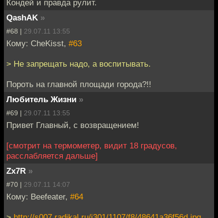
Кондей и правда рулит.
QashAK
»
#68 |
29.07.11 13:55
Кому: CheKisst,
#63
> Не запрещать надо, а воспитывать.
Пороть на главной площади города?!!
Любитель Жизни
»
#69 |
29.07.11 13:55
Привет Главный, с возвращением!
[смотрит на термометер, видит 18 градусов,
расслабляется дальше]
Zx7R
»
#70 |
29.07.11 14:07
Кому: Beefeater,
#64
>
http://s007.radikal.ru/i301/1107/f8/48641a36f56d.jpg