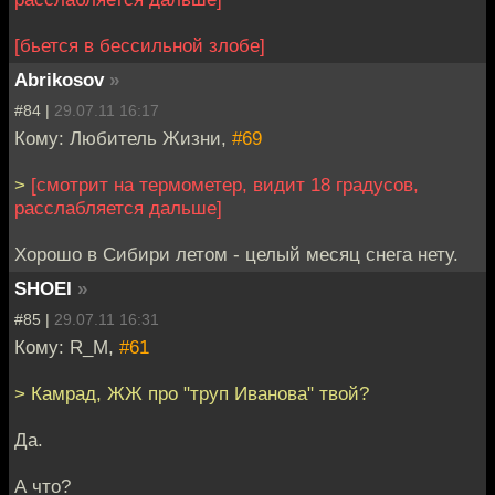
[бьется в бессильной злобе]
Abrikosov
»
#84 |
29.07.11 16:17
Кому: Любитель Жизни,
#69
>
[смотрит на термометер, видит 18 градусов,
расслабляется дальше]
Хорошо в Сибири летом - целый месяц снега нету.
SHOEI
»
#85 |
29.07.11 16:31
Кому: R_M,
#61
> Камрад, ЖЖ про "труп Иванова" твой?
Да.
А что?