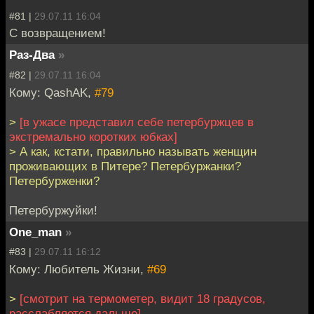
#81 |
29.07.11 16:04
С возвращением!
Раз-Два
»
#82 |
29.07.11 16:04
Кому: QashAK,
#79
>
[в ужасе представил себе петербуржцев в
экстремально коротких юбках]
> А как, кстати, правильно называть женщин
проживающих в Питере? Петербуржанки?
Петербурженки?
Петербуржуйки!
One_man
»
#83 |
29.07.11 16:12
Кому: Любитель Жизни,
#69
>
[смотрит на термометер, видит 18 градусов,
расслабляется дальше]