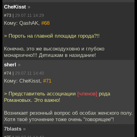
CheKisst
»
#73 |
29.07.11 14:29
Кому: QashAK,
#68
> Пороть на главной площади города?!!
Конечно, это же высокодуховно и глубоко
монархично!!! Детишкам в назидание!
sherl
»
#74 |
29.07.11 14:40
Кому: CheKisst,
#71
> Представитель ассоциации
[членов]
рода
Романовых. Это важно!
Возникает резонный вопрос об особах женского полу.
Хотя твоё уточнение тоже очень "говорящее"!
7blasts
»