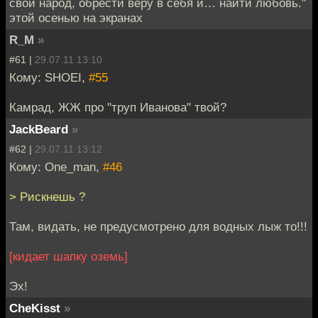
свой народ, обрести веру в себя и… найти любовь."
этой осенью на экранах
R_M
»
#61 |
29.07.11 13:10
Кому: SHOEI,
#55
Камрад, ЖЖ про "труп Иванова" твой?
JackBeard
»
#62 |
29.07.11 13:12
Кому: One_man,
#46
> Рискнешь ?
Там, видать, не предусмотрено для водных лыж то!!!
[кидает шапку оземь]
Эх!
CheKisst
»