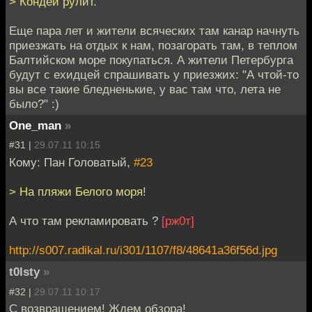
> Кондей рулит.
Еще пара лет и жители всяческих там канар начнуть
приезжать на отдых к нам, позагорать там, в теплом
Балтийском море покупаться. А жители Петербурга
будут с ехидцей спрашивать у приезжих: "А чтой-то
вы все такие бледненькие, у вас там что, лета не
было?" :)
One_man
»
#31 |
29.07.11 10:15
Кому: Пан Головатый,
#23
> На пляжи Белого моря!
А что там рекламировать ?
[рж0т]
http://s007.radikal.ru/i301/1107/f8/48641a36f56d.jpg
t0lsty
»
#32 |
29.07.11 10:17
С возвращением! Ждем обзора!