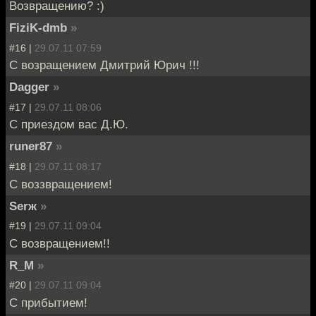
Возвращению? :)
FiziK-dmb
»
#16 |
29.07.11 07:59
C возращением Дмитрий Юрич !!!
Dagger
»
#17 |
29.07.11 08:06
C приездом вас Д.Ю.
runer87
»
#18 |
29.07.11 08:17
C воззвращением!
Serж
»
#19 |
29.07.11 09:04
C возвращением!!
R_M
»
#20 |
29.07.11 09:04
С прибытием!