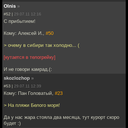
Olnis
»
#52 |
29.07.11 12:16
С прибытием!
Кому: Алексей И.,
#50
> очему в сибири так холодно... (
[кутается в телогрейку]
И не говори камрад.(:
skozlozhop
»
#53 |
29.07.11 12:39
Кому: Пан Головатый,
#23
> На пляжи Белого моря!
Да у нас жара стояла два месяца, тут курорт скоро
будет :)