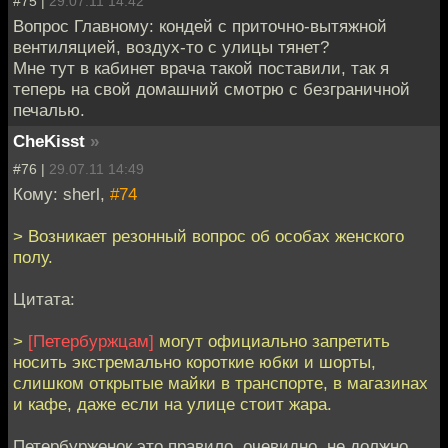
#75 |
29.07.11 14:42
Вопрос Главному: кондей с приточно-вытяжной
вентиляцией, воздух-то с улицы тянет?
Мне тут в кабинет врача такой поставили, так я
теперь на свой домашний смотрю с безграничной
печалью.
CheKisst
»
#76 |
29.07.11 14:49
Кому: sherl,
#74
> Возникает резонный вопрос об особах женского
полу.
Цитата:
>
[Петербуржцам]
могут официально запретить
носить экстремально короткие юбки и шорты,
слишком открытые майки в транспорте, в магазинах
и кафе, даже если на улице стоит жара.
Петербурженок это правило, очевидно, не должно