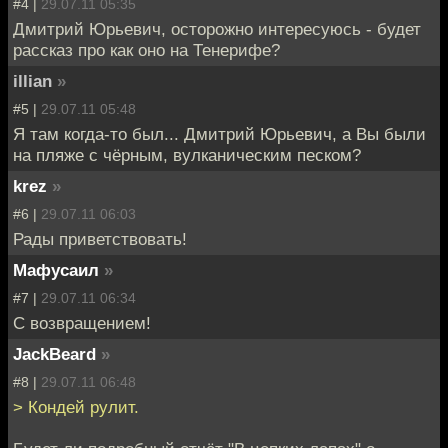
#4 |
29.07.11 05:35
Дмитрий Юрьевич, осторожно интересуюсь - будет
рассказ про как оно на Тенерифе?
illian
»
#5 |
29.07.11 05:48
Я там когда-то был... Дмитрий Юрьевич, а Вы были
на пляже с чёрным, вулканическим песком?
krez
»
#6 |
29.07.11 06:03
Рады приветствовать!
Мафусаил
»
#7 |
29.07.11 06:34
С возвращением!
JackBeard
»
#8 |
29.07.11 06:48
> Кондей рулит.