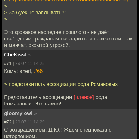
>
> За буёк не заплывать!!!
>
Это кровавое наследие прошлого - не даёт
свободным гражданам насладиться горизонтом. Так
и маячат, скрытой угрозой.
CheKisst
»
#71 |
29.07.11 14:25
Кому: sherl,
#66
> представитель ассоциации рода Романовых
Представитель ассоциации
[членов]
рода
Романовых. Это важно!
gloomy owl
»
#72 |
29.07.11 14:29
С возвращением, Д.Ю.! Ждем спецпоказа с
нетерпением.