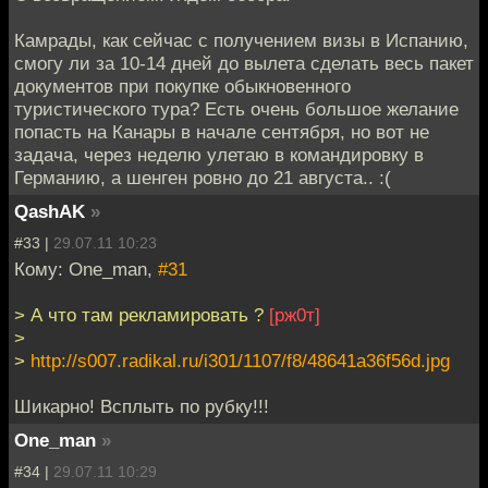
Камрады, как сейчас с получением визы в Испанию,
смогу ли за 10-14 дней до вылета сделать весь пакет
документов при покупке обыкновенного
туристического тура? Есть очень большое желание
попасть на Канары в начале сентября, но вот не
задача, через неделю улетаю в командировку в
Германию, а шенген ровно до 21 августа.. :(
QashAK
»
#33 |
29.07.11 10:23
Кому: One_man,
#31
> А что там рекламировать ?
[рж0т]
>
>
http://s007.radikal.ru/i301/1107/f8/48641a36f56d.jpg
Шикарно! Всплыть по рубку!!!
One_man
»
#34 |
29.07.11 10:29