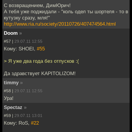
С возвращением, ДимЮрич!
А тебя уже поджидали - "коль одел ты шортеля - то в
кутузку сразу, мля!"
http://www.ria.ru/society/20110726/407474564.html
Doom
»
#57 |
29.07.11 12:55
Кому: SHOEI,
#55
> Я уже два года без отпусков :(
Да здравствует KAPITOLIZOM!
timmy
»
#58 |
29.07.11 12:55
Ура!
Spectaz
»
#59 |
29.07.11 13:01
Кому: RoS,
#22