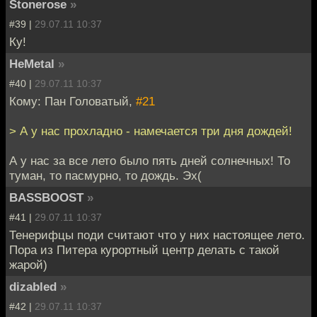
Stonerose
»
#39 |
29.07.11 10:37
Ку!
HeMetal
»
#40 |
29.07.11 10:37
Кому: Пан Головатый,
#21
> А у нас прохладно - намечается три дня дождей!
А у нас за все лето было пять дней солнечных! То
туман, то пасмурно, то дождь. Эх(
BASSBOOST
»
#41 |
29.07.11 10:37
Тенерифцы поди считают что у них настоящее лето.
Пора из Питера курортный центр делать с такой
жарой)
dizabled
»
#42 |
29.07.11 10:37