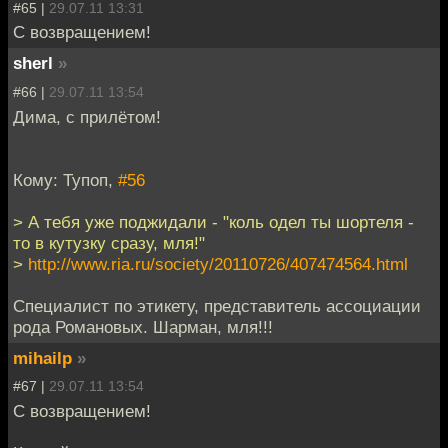
#65 |
29.07.11 13:31
С возвращением!
sherl
»
#66 |
29.07.11 13:54
Дима, с прилётом!
Кому: Тупоп,
#56
> А тебя уже поджидали - "коль одел ты шортеля -
то в кутузку сразу, мля!"
>
http://www.ria.ru/society/20110726/407474564.html
Специалист по этикету, представитель ассоциации
рода Романовых. Шарман, мля!!!
mihailp
»
#67 |
29.07.11 13:54
С возвращением!