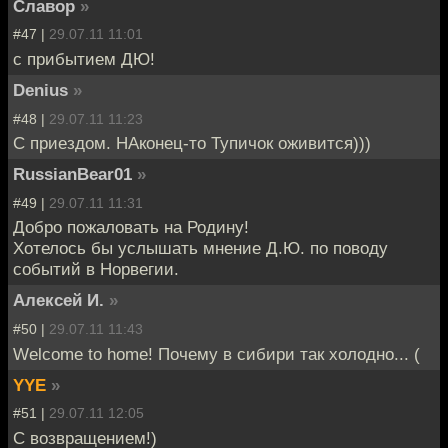
Славор
»
#47 |
29.07.11 11:01
с прибытием ДЮ!
Denius
»
#48 |
29.07.11 11:23
С приездом. НАконец-то Тупичок оживится)))
RussianBear01
»
#49 |
29.07.11 11:31
Добро пожаловать на Родину!
Хотелось бы услышать мнение Д.Ю. по поводу
событий в Норвегии.
Алексей И.
»
#50 |
29.07.11 11:43
Welcome to home! Почему в сибири так холодно... (
YYE
»
#51 |
29.07.11 12:05
С возвращением!)