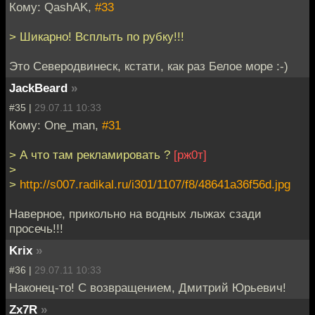
Кому: QashAK,
#33
> Шикарно! Всплыть по рубку!!!
Это Северодвинеск, кстати, как раз Белое море :-)
JackBeard
»
#35 |
29.07.11 10:33
Кому: One_man,
#31
> А что там рекламировать ?
[рж0т]
>
>
http://s007.radikal.ru/i301/1107/f8/48641a36f56d.jpg
Наверное, прикольно на водных лыжах сзади
просечь!!!
Krix
»
#36 |
29.07.11 10:33
Наконец-то! С возвращением, Дмитрий Юрьевич!
Zx7R
»