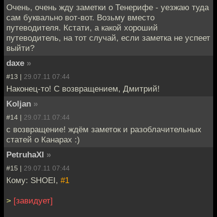
Очень, очень жду заметки о Тенерифе - уезжаю туда
сам буквально вот-вот. Возьму вместо
путеводителя. Кстати, а какой хороший
путеводитель, на тот случай, если заметка не успеет
выйти?
daxe
»
#13 |
29.07.11 07:44
Наконец-то! С возвращением, Дмитрий!
Koljan
»
#14 |
29.07.11 07:44
с возвращение! ждём заметок и разоблачительных
статей о Канарах :)
PetruhaXI
»
#15 |
29.07.11 07:44
Кому: SHOEI,
#1
>
[завидует]