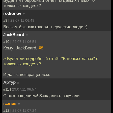
Будет ли подробный отчёт "В цепких лапах" о
толковых кондеях?
rodionov
»
#9 |
29.07.11 06:49
Велкам бэк, как говорят нерусские люди :)
JackBeard
»
#10 |
29.07.11 06:51
Кому: JackBeard,
#8
> Будет ли подробный отчёт "В цепких лапах" о
толковых кондеях?
И да - с возвращением.
Артур
»
#11 |
29.07.11 06:57
С возвращением! Заждались, скучали
icanus
»
#12 |
29.07.11 07:24