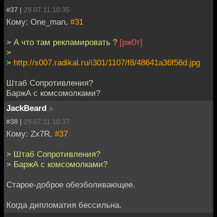
#37 |
29.07.11 10:35
Кому: One_man,
#31
> А что там рекламировать ?
[рж0т]
>
>
http://s007.radikal.ru/i301/1107/f8/48641a36f56d.jpg
Штаб Сопротивления?
БаржА с комсомолками?
JackBeard
»
#38 |
29.07.11 10:37
Кому: Zx7R,
#37
> Штаб Сопротивления?
> БаржА с комсомолками?
Старое-доброе обезболивающее.
Когда дипломатия бессильна.