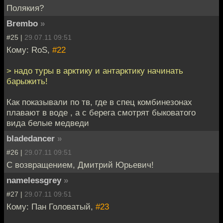
Полякия?
Brembo
»
#25 |
29.07.11 09:51
Кому: RoS,
#22
> надо туры в арктику и антарктику начинать
барыжить!
Как показывали по тв, где в спец комбинезонах
плавают в воде , а с берега смотрят быковатого
вида белые медведи
bladedancer
»
#26 |
29.07.11 09:51
С возвращением, Дмитрий Юрьевич!
namelessgrey
»
#27 |
29.07.11 09:51
Кому: Пан Головатый,
#23