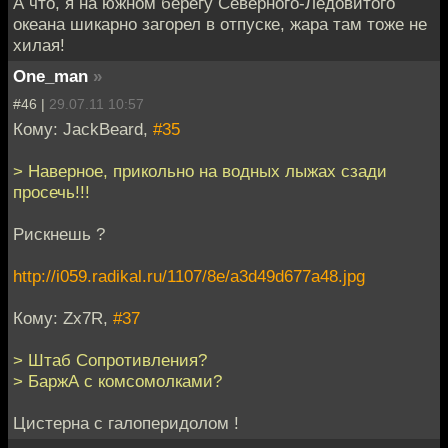
А что, я на южном берегу Северного-Ледовитого
океана шикарно загорел в отпуске, жара там тоже не
хилая!
One_man
»
#46 |
29.07.11 10:57
Кому: JackBeard,
#35
> Наверное, прикольно на водных лыжах сзади
просечь!!!
Рискнешь ?
http://i059.radikal.ru/1107/8e/a3d49d677a48.jpg
Кому: Zx7R,
#37
> Штаб Сопротивления?
> БаржА с комсомолками?
Цистерна с галоперидолом !