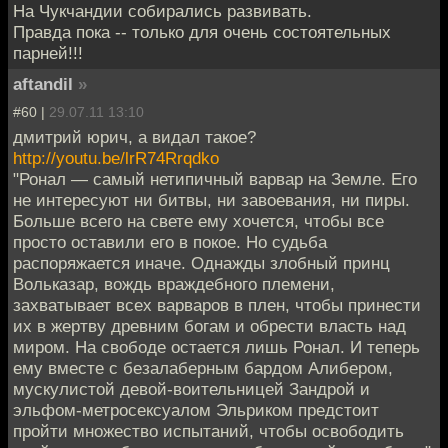
На Чукчандии собирались развивать.
Правда пока -- только для очень состоятельных
парней!!!
aftandil
»
#60 |
29.07.11 13:10
дмитрий юрич, а видал такое?
http://youtu.be/lrR74Rrqdko
"Ронал — самый нетипичный варвар на Земле. Его
не интересуют ни битвы, ни завоевания, ни пиры.
Больше всего на свете ему хочется, чтобы все
просто оставили его в покое. Но судьба
распоряжается иначе. Однажды злобный принц
Вольказар, вождь враждебного племени,
захватывает всех варваров в плен, чтобы принести
их в жертву древним богам и обрести власть над
миром. На свободе остается лишь Ронал. И теперь
ему вместе с безалаберным бардом Алибером,
мускулистой девой-воительницей Зандрой и
эльфом-метросексуалом Эльриком предстоит
пройти множество испытаний, чтобы освободить