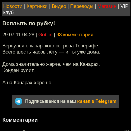
Новости
|
Картинки
|
Видео
|
Переводы
|
Магазин
|
VIP
клуб
Всплыть по рубку!
29.07.11 04:28
|
Goblin
|
93 комментария
Вернулся с канарского острова Тенерифе.
Всего шесть часов лёту — и ты уже дома.
Дома значительно жарче, чем на Канарах.
Кондей рулит.
А на Канарах хорошо.
Подписывайся на наш
канал в Telegram
Комментарии