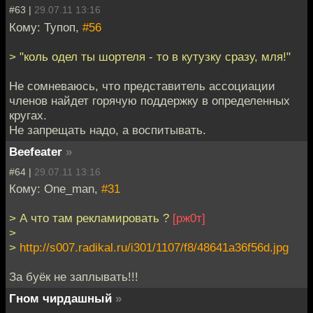
#63 |
29.07.11 13:16
Кому: Тупоп,
#56
> "коль одел ты шортеля - то в кутузку сразу, мля!"
Не сомневаюсь, что представитель ассоциации
членов найдет горячую поддержку в определенных
кругах.
Не запрещать надо, а воспитывать.
Beefeater
»
#64 |
29.07.11 13:16
Кому: One_man,
#31
> А что там рекламировать ?
[рж0т]
>
>
http://s007.radikal.ru/i301/1107/f8/48641a36f56d.jpg
За буёк не заплывать!!!
Гном чирдашный
»