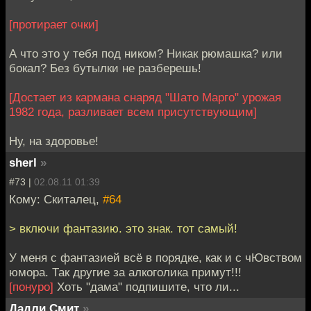
[протирает очки]
А что это у тебя под ником? Никак рюмашка? или
бокал? Без бутылки не разберешь!
[Достает из кармана снаряд "Шато Марго" урожая
1982 года, разливает всем присутствующим]
Ну, на здоровье!
sherl
»
#73 |
02.08.11 01:39
Кому: Скиталец,
#64
> включи фантазию. это знак. тот самый!
У меня с фантазией всё в порядке, как и с чЮвством
юмора. Так другие за алкоголика примут!!!
[понуро]
Хоть "дама" подпишите, что ли...
Дадли Смит
»