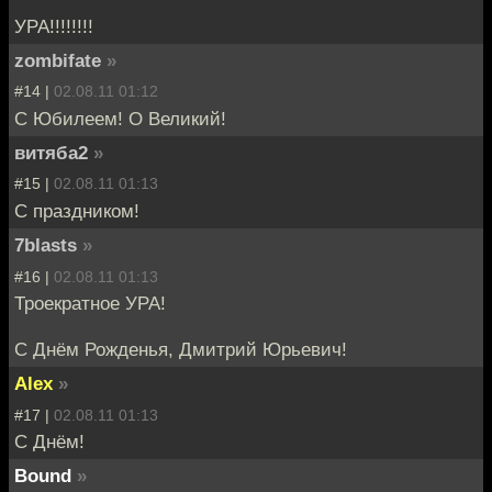
УРА!!!!!!!!
zombifate
»
#14 |
02.08.11 01:12
C Юбилеем! О Великий!
витяба2
»
#15 |
02.08.11 01:13
С праздником!
7blasts
»
#16 |
02.08.11 01:13
Троекратное УРА!
С Днём Рожденья, Дмитрий Юрьевич!
Alex
»
#17 |
02.08.11 01:13
С Днём!
Bound
»