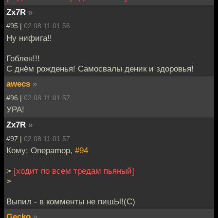
Zx7R
»
#95 |
02.08.11 01:56
Ну нифига!!
Гоблен!!!
С днём рожденья! Самосвалы деник и здоровья!
awecs
»
#96 |
02.08.11 01:57
УРА!
Zx7R
»
#97 |
02.08.11 01:57
Кому: Onepamop,
#94
>
[ходит по всем тредам пьяный]
>
Выпил - в комменты не пишЫ!(С)
Gecko
»