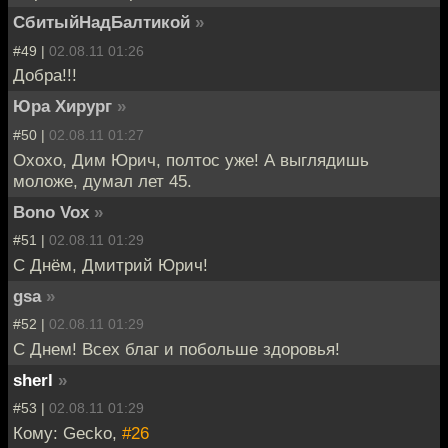
СбитыйНадБалтикой
»
#49 |
02.08.11 01:26
Добра!!!
Юра Хирург
»
#50 |
02.08.11 01:27
Охохо, Дим Юрич, полтос уже! А выглядишь
моложе, думал лет 45.
Bono Vox
»
#51 |
02.08.11 01:29
С Днём, Дмитрий Юрич!
gsa
»
#52 |
02.08.11 01:29
С Днем! Всех благ и побольше здоровья!
sherl
»
#53 |
02.08.11 01:29
Кому: Gecko,
#26