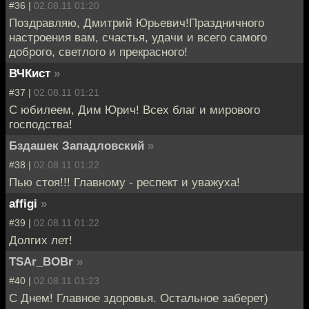
#36 |
02.08.11 01:20
Поздравляю, Дмитрий Юрьевич!Праздничного
настроения вам, счастья, удачи и всего самого
доброго, светлого и прекрасного!
ВЧКист
»
#37 |
02.08.11 01:21
С юбилеем, Дим Юрич! Всех благ и мирового
господства!
Бздашек Западловский
»
#38 |
02.08.11 01:22
Пью стоя!!! Главному - респект и уважуха!
affigi
»
#39 |
02.08.11 01:22
Долгих лет!
TSAr_BOBr
»
#40 |
02.08.11 01:23
С Днем! Главное здоровья. Остальное заберет)