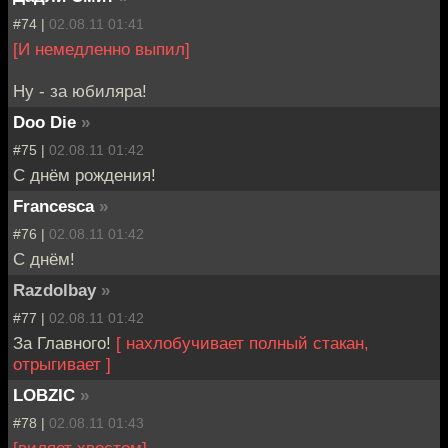
#74 |
02.08.11 01:41
[И немедленно выпил]
Ну - за юбиляра!
Doo Die
»
#75 |
02.08.11 01:42
С днём рождения!
Francesca
»
#76 |
02.08.11 01:42
С днём!
Razdolbay
»
#77 |
02.08.11 01:42
За Главного!
[ нахлобучивает полный стакан,
отрыгивает ]
LOBZIC
»
#78 |
02.08.11 01:43