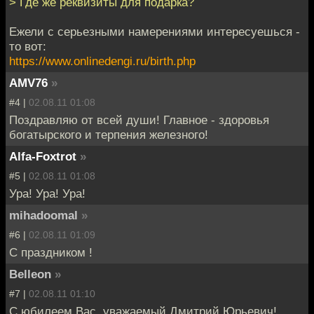
> Где же реквизиты для подарка?
Ежели с серьезными намерениями интересуешься -
то вот:
https://www.onlinedengi.ru/birth.php
AMV76
»
#4 |
02.08.11 01:08
Поздравляю от всей души! Главное - здоровья
богатырского и терпения железного!
Alfa-Foxtrot
»
#5 |
02.08.11 01:08
Ура! Ура! Ура!
mihadoomal
»
#6 |
02.08.11 01:09
С праздником !
Belleon
»
#7 |
02.08.11 01:10
С юбилеем Вас, уважаемый Дмитрий Юрьевич!