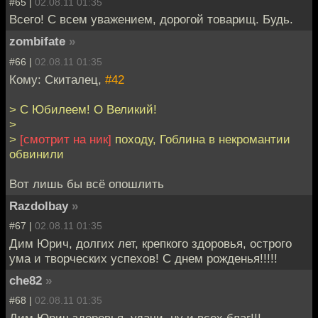
#65 |
02.08.11 01:35
Всего! С всем уважением, дорогой товарищ. Будь.
zombifate
»
#66 |
02.08.11 01:35
Кому: Скиталец,
#42
> C Юбилеем! О Великий!
>
>
[смотрит на ник]
походу, Гоблина в некромантии
обвинили
Вот лишь бы всё опошлить
Razdolbay
»
#67 |
02.08.11 01:35
Дим Юрич, долгих лет, крепкого здоровья, острого
ума и творческих успехов! С днем рожденья!!!!!
che82
»
#68 |
02.08.11 01:35
Дим Юрич здоровья, удачи, ну и всех благ!!!