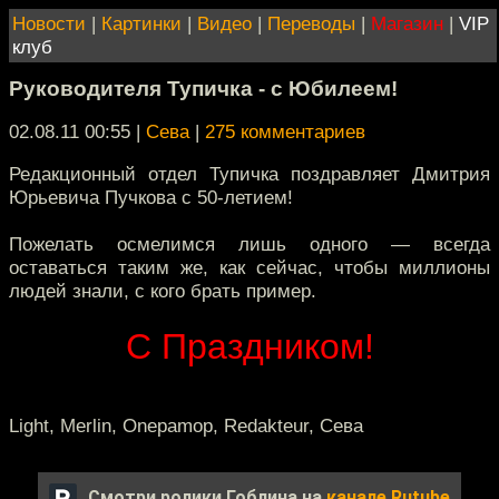
Новости
|
Картинки
|
Видео
|
Переводы
|
Магазин
|
VIP
клуб
Руководителя Тупичка - с Юбилеем!
02.08.11 00:55
|
Сева
|
275 комментариев
Редакционный отдел Тупичка поздравляет Дмитрия
Юрьевича Пучкова с 50-летием!
Пожелать осмелимся лишь одного — всегда
оставаться таким же, как сейчас, чтобы миллионы
людей знали, с кого брать пример.
С Праздником!
Light, Merlin, Onepamop, Redakteur, Сева
Смотри ролики Гоблина на
канале Rutube