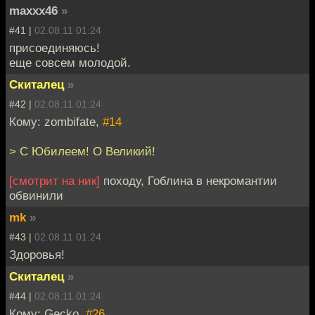
maxxx46
»
#41 |
02.08.11 01:24
присоединяюсь!
еще совсем молодой.
Скиталец
»
#42 |
02.08.11 01:24
Кому: zombifate,
#14
> C Юбилеем! О Великий!
[смотрит на ник]
походу, Гоблина в некромантии
обвинили
mk
»
#43 |
02.08.11 01:24
Здоровья!
Скиталец
»
#44 |
02.08.11 01:24
Кому: Gecko,
#26