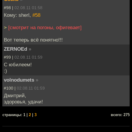
#98 |
02.08.11 01:58
Кому: sherl,
#58
>
[смотрит на погоны, офигевает]
Вот теперь всё понятно!!!
ZERNOEd
»
#99 |
02.08.11 01:59
С юбилеем!
:)
volnodumets
»
#100 |
02.08.11 01:59
Дмитрий,
здоровья, удачи!
cтраницы: 1 |
2
|
3
всего: 275