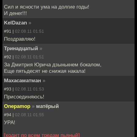
Сил и ясности ума на долгие годы!
И денег!!!
KelDazan
»
#91 |
02.08.11 01:51
Поздравляю!
Тринадцатый
»
#92 |
02.08.11 01:51
За Дмитрия Юрича дзынькнем бокалом,
Еще пятьдесят не снижая накала!
Махасаматман
»
#93 |
02.08.11 01:53
Присоединяюсь!
Onepamop
»
матёрый
#94 |
02.08.11 01:55
УРА!
[ходит по всем тредам пьяный]