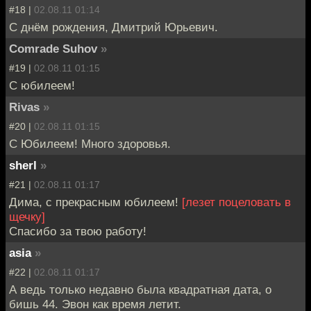
#18 |
02.08.11 01:14
С днём рождения, Дмитрий Юрьевич.
Comrade Suhov
»
#19 |
02.08.11 01:15
С юбилеем!
Rivas
»
#20 |
02.08.11 01:15
С Юбилеем! Много здоровья.
sherl
»
#21 |
02.08.11 01:17
Дима, с прекрасным юбилеем!
[лезет поцеловать в
щечку]
Спасибо за твою работу!
asia
»
#22 |
02.08.11 01:17
А ведь только недавно была квадратная дата, о
бишь 44. Эвон как время летит.