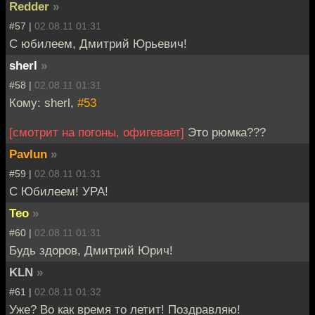
Redder
»
#57 |
02.08.11 01:31
C юбилеем, Дмитрий Юрьевич!
sherl
»
#58 |
02.08.11 01:31
Кому: sherl,
#53
[смотрит на погоны, офигевает]
Это рюмка???
Pavlun
»
#59 |
02.08.11 01:31
С Юбилеем! УРА!
Teo
»
#60 |
02.08.11 01:31
Будь здоров, Дмитрий Юрич!
KLN
»
#61 |
02.08.11 01:32
Уже? Во как время то летит! Поздравляю!