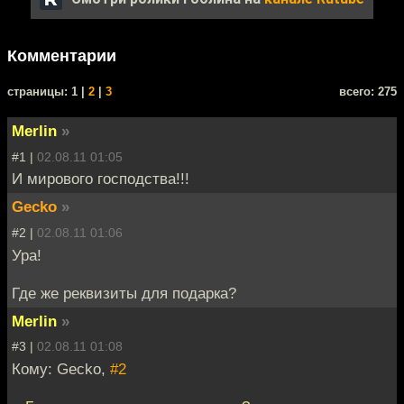
Комментарии
cтраницы: 1 |
2
|
3
всего: 275
Merlin
»
#1 |
02.08.11 01:05
И мирового господства!!!
Gecko
»
#2 |
02.08.11 01:06
Ура!
Где же реквизиты для подарка?
Merlin
»
#3 |
02.08.11 01:08
Кому: Gecko,
#2