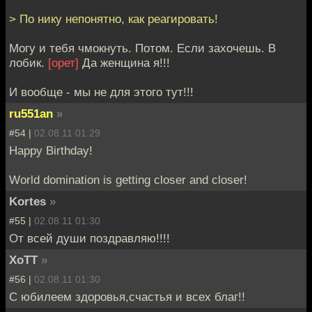
> По нику непонятно, как реагировать!
Могу и тебя чмокнуть. Потом. Если захочешь. В
лобик.
[орет]
Да женщина я!!!
И вообще - мы не для этого тут!!!
ru551an
»
#54 |
02.08.11 01:29
Happy Birthday!
World domination is getting closer and closer!
Kortes
»
#55 |
02.08.11 01:30
От всей души поздравляю!!!!
XoTT
»
#56 |
02.08.11 01:30
C юбилеем здоровья,счастья и всех благ!!