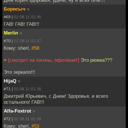
Борисыч
»
#69 |
02.08.11 01:36
ГАВ! ГАВ! ГАВ!!!
Merlin
»
#70 |
02.08.11 01:37
Кому: sherl,
#58
>
[смотрит на погоны, офигевает]
Это рюмка???
Это зеркало!!!
HijaQ
»
#71 |
02.08.11 01:38
Дмитрий Юрьевич, с Днем! Здоровья, и всего
остального! ГАВ!!!
Alfa-Foxtrot
»
#72 |
02.08.11 01:38
Кому: sherl,
#53