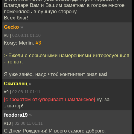
Благодаря Вам и Вашим заметкам в голове многое
поменялось в лучшую сторону.
Всех благ!
Gecko
»
#8 |
02.08.11 01:10
Кому: Merlin,
#3
> Ежели с серьезными намерениями интересуешься
- то вот:
Я уже занёс, надо чтоб контингент знал как!
Скиталец
»
#9 |
02.08.11 01:11
[с грохотом откупоривает шампанское]
ну, за
экватор!
feodora19
»
#10 |
02.08.11 01:11
С Днем Рождения! И всего самого доброго.