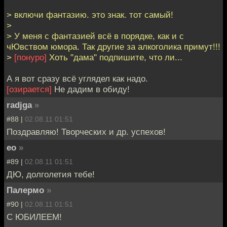
> включи фантазию. это знак. тот самый!
>
> У меня с фантазией всё в порядке, как и с
чЮвством юмора. Так другие за алкоголика примут!!!
>
[понуро]
Хоть "дама" подпишите, что ли...
А я вот сразу всё углядел как надо.
[озирается]
Не дадим в обиду!
radjga
»
#88 |
02.08.11 01:51
Поздравляю! Творческих и др. успехов!
eo
»
#89 |
02.08.11 01:51
ДЮ, долголетия тебе!
Палермо
»
#90 |
02.08.11 01:51
С ЮБИЛЕЕМ!