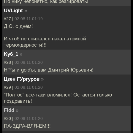
По нику непонятно, как реагировать!
UVLight
»
#27 |
02.08.11 01:19
ДЮ, с днём!
И чтоб не снижался накал атомной
термоядерности!!!
Ky6_1
»
#28 |
02.08.11 01:20
HP'ы и gold'ы, вам Дмитрий Юрьевич!
Цзен ГУргуров
»
#29 |
02.08.11 01:20
"Полтос" все-таки вломился! Остается только
поздравить!
Fidd
»
#30 |
02.08.11 01:20
ПА-ЗДРА-ВЛЯ-ЕМ!!!