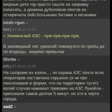
мирные дети гор просто зашли на заправку
пописять, а дюжина дуболомов-пентов их
отхерячила бейсбольными битами и катанами.
mish->gun
»
#24 |
07.08.11 13:55
> Химкинский АЗС - пум-пум-пум-пум.
В заповедный лес урюкхай ломанулся по грибы да
по ягодицы.. видимо привычка
Shrike
»
#25 |
07.08.11 13:55
На газпроме их взяли..., но охрана АЗС почти всех
операторов поставлена серьезно (я не про
пенсионеров в форме, что на территории тусят)
волей случая нажимал тревожки на АЗС Лукойла -
приезжали самое долгое 5 минут. но это в черте
города.
sad2
»