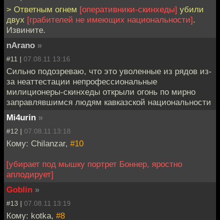
> Ответным огнем
[оперативники-скинхеды]
убили
двух
[грабителей не имеющих национальности]
.
Извините.
nArano
»
#11 |
07.08.11 13:16
Сильно подозреваю, что это уволенные из рядов из-
за неаттестации непрофессиональные
милиционеры-скинхеды открыли огонь по мирно
заправлявшимся людям кавказской национальности
Mi4urin
»
#12 |
07.08.11 13:18
Кому: Chilanzar,
#10
[убирает под мышку портрет Боннер, яростно
аплодирует]
Goblin
»
#13 |
07.08.11 13:19
Кому: kotka,
#8