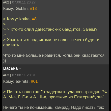
#62 |
07.08.11 20:27
Кому: Goblin,
#13
> Кому: kotka,
#8
>
> > Кто-то слил дагестанских бандитов. Зачем?
>
> Хвастаться подвигами не надо - нечего будет и
сливать.
Что-то мне больше нравится, когда они хвастаются
))
Васька
»
#63 |
07.08.11 20:31
Кому: ea-mts,
#61
> Писать надо так: "а задержать удалось граждан РФ
А. М-а, Г. Г-а и А. Ш-а, приезжих из Екатеринбурга".
Ничего ты не понимаешь, камрад. Надо писать так: