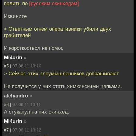
палить по
[русским скинхедам]
Извините
> Ответным огнем оперативники убили двух
грабителей
И короткоствол не помог.
Mi4urin
»
#5 |
07.08.11 13:10
> Сейчас этих злоумышленников допрашивают
Не получится у них стать химкинскими цапками.
alehandro
»
#6 |
07.08.11 13:11
А стуканул на них скинхед.
Mi4urin
»
#7 |
07.08.11 13:12