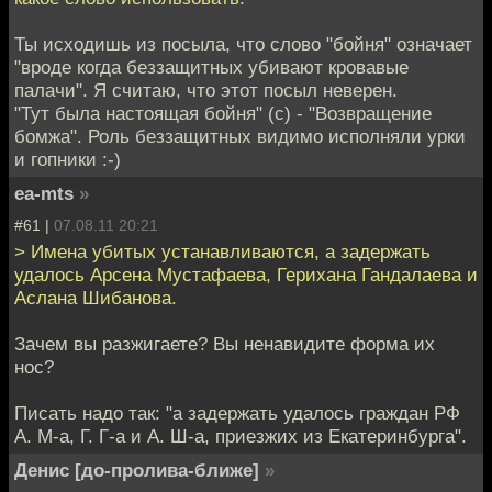
Ты исходишь из посыла, что слово "бойня" означает
"вроде когда беззащитных убивают кровавые
палачи". Я считаю, что этот посыл неверен.
"Тут была настоящая бойня" (с) - "Возвращение
бомжа". Роль беззащитных видимо исполняли урки
и гопники :-)
ea-mts
»
#61 |
07.08.11 20:21
> Имена убитых устанавливаются, а задержать
удалось Арсена Мустафаева, Герихана Гандалаева и
Аслана Шибанова.
Зачем вы разжигаете? Вы ненавидите форма их
нос?
Писать надо так: "а задержать удалось граждан РФ
А. М-а, Г. Г-а и А. Ш-а, приезжих из Екатеринбурга".
Денис [до-пролива-ближе]
»