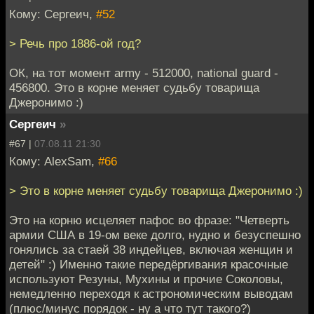
Кому: Сергеич,
#52
> Речь про 1886-ой год?
ОК, на тот момент army - 512000, national guard -
456800. Это в корне меняет судьбу товарища
Джеронимо :)
Сергеич
»
#67 |
07.08.11 21:30
Кому: AlexSam,
#66
> Это в корне меняет судьбу товарища Джеронимо :)
Это на корню исцеляет пафос во фразе: "Четверть
армии США в 19-ом веке долго, нудно и безуспешно
гонялись за стаей 38 индейцев, включая женщин и
детей" :) Именно такие передёргивания красочные
используют Резуны, Мухины и прочие Соколовы,
немедленно переходя к астрономическим выводам
(плюс/минус порядок - ну а что тут такого?)