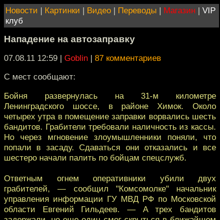
Новости
|
Картинки
|
Видео
|
Переводы
|
Магазин
|
VIP
клуб
Нападение на автозаправку
07.08.11 12:59
|
Goblin
|
87 комментариев
С мест сообщают:
Бойня развернулась на 31-м километре
Ленинградского шоссе, в районе Химок. Около
четырех утра в помещение заправки ворвались шесть
бандитов. Грабители требовали наличность из кассы.
Но через мгновение злоумышленники поняли, что
попали в засаду. Сдаваться они отказались и все
шестеро начали палить по бойцам спецслужб.
Ответным огнем оперативники убили двух
грабителей, — сообщил "Комсомолке" начальник
управления информации ГУ МВД РФ по Московской
области Евгений Гильдеев. — А трех бандитов
задержали, но еще один смог скрыться в ближайшем