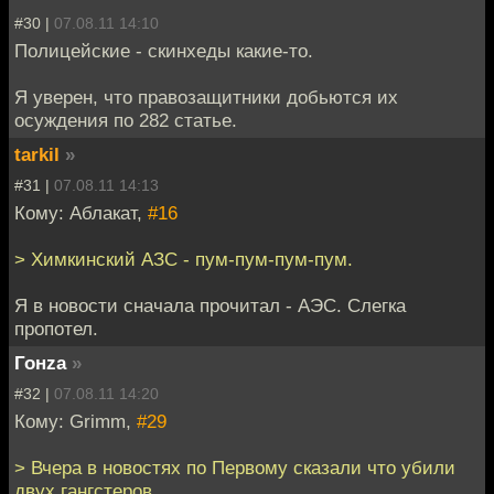
#30 |
07.08.11 14:10
Полицейские - скинхеды какие-то.
Я уверен, что правозащитники добьются их
осуждения по 282 статье.
tarkil
»
#31 |
07.08.11 14:13
Кому: Аблакат,
#16
> Химкинский АЗС - пум-пум-пум-пум.
Я в новости сначала прочитал - АЭС. Слегка
пропотел.
Гонzа
»
#32 |
07.08.11 14:20
Кому: Grimm,
#29
> Вчера в новостях по Первому сказали что убили
двух гангстеров.