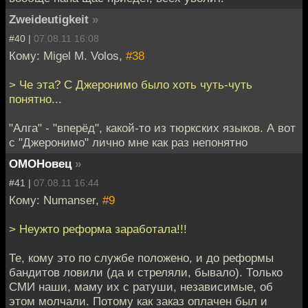
Zweideutigkeit
»
#40 |
07.08.11 16:08
Кому: Migel M. Volos,
#38
> Че эта? С Джеронимо было хоть чуть-чуть
понятно...
"Алга" - "вперёд", какой-то из тюркских языков. А вот
с "Джеронимо" лично мне как раз непонятно
ОМОНовец
»
#41 |
07.08.11 16:44
Кому: Numanser,
#9
> Неужто реформа заработала!!!
Те, кому это по службе положено, и до реформы
бандитов ловили (да и стреляли, бывало). Только
СМИ наши, маму их с ратуши, независимые, об
этом молчали. Потому как заказ оплачен был и