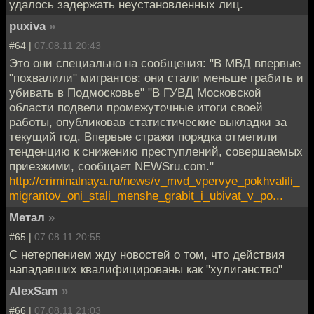
удалось задержать неустановленных лиц.
puxiva
»
#64 |
07.08.11 20:43
Это они специально на сообщения: "В МВД впервые
"похвалили" мигрантов: они стали меньше грабить и
убивать в Подмосковье" "В ГУВД Московской
области подвели промежуточные итоги своей
работы, опубликовав статистические выкладки за
текущий год. Впервые стражи порядка отметили
тенденцию к снижению преступлений, совершаемых
приезжими, сообщает NEWSru.com."
http://criminalnaya.ru/news/v_mvd_vpervye_pokhvalili_
migrantov_oni_stali_menshe_grabit_i_ubivat_v_po...
Метал
»
#65 |
07.08.11 20:55
С нетерпением жду новостей о том, что действия
нападавших квалифицированы как "хулиганство"
AlexSam
»
#66 |
07.08.11 21:03