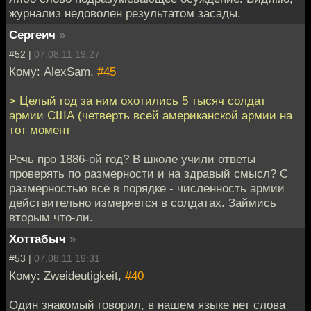
журнализ недоволен результатом засады.
Сергеич
»
#52 |
07.08.11 19:27
Кому: AlexSam,
#45
> Целый год за ним охотились 5 тысяч солдат
армии США (четверть всей американской армии на
тот момент
Речь про 1886-ой год? В школе учили ответы
проверять по размерности и на здравый смысл? С
размерностью всё в порядке - численность армии
действительно измеряется в солдатах. Займись
вторым что-ли.
Хоттабыч
»
#53 |
07.08.11 19:31
Кому: Zweideutigkeit,
#40
Один знакомый говорил, в нашем языке нет слова