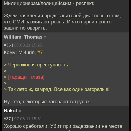
Милиционерам/полицейским - респект.
Ждем заявления представителей диаспоры о том,
что СМИ разжигают рознь. И что парни просто
зашли поговорить.
William_Thomas
»
#36 |
07.08.11 15:25
Кому: Mi4urin,
#7
> Черножопая преступность
>
>
[таращит глаза]
>
> Так лето ж, камрад. Все как один загорелые!
Ну, это, некоторые загорают в трусах.
Rakot
»
#37 |
07.08.11 15:31
Хорошо сработали. Убит при задержании на месте