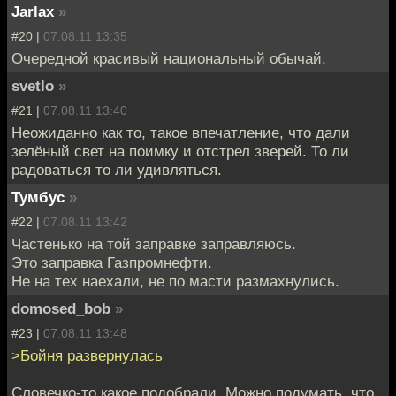
Jarlax
»
#20 |
07.08.11 13:35
Очередной красивый национальный обычай.
svetlo
»
#21 |
07.08.11 13:40
Неожиданно как то, такое впечатление, что дали
зелёный свет на поимку и отстрел зверей. То ли
радоваться то ли удивляться.
Тумбус
»
#22 |
07.08.11 13:42
Частенько на той заправке заправляюсь.
Это заправка Газпромнефти.
Не на тех наехали, не по масти размахнулись.
domosed_bob
»
#23 |
07.08.11 13:48
>Бойня развернулась
Словечко-то какое подобрали. Можно подумать, что