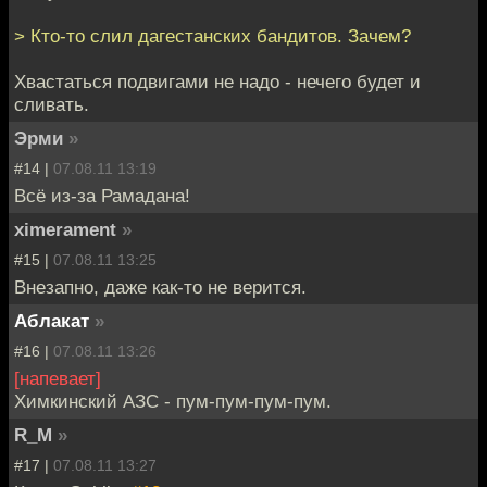
> Кто-то слил дагестанских бандитов. Зачем?
Хвастаться подвигами не надо - нечего будет и
сливать.
Эрми
»
#14 |
07.08.11 13:19
Всё из-за Рамадана!
ximerament
»
#15 |
07.08.11 13:25
Внезапно, даже как-то не верится.
Аблакат
»
#16 |
07.08.11 13:26
[напевает]
Химкинский АЗС - пум-пум-пум-пум.
R_M
»
#17 |
07.08.11 13:27