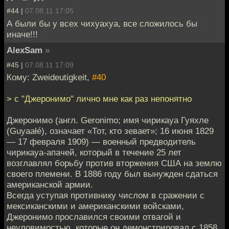
#44 |
07.08.11 17:05
А были бы у всех чихуахуа, все сложилось бы
иначе!!!
AlexSam
»
#45 |
07.08.11 17:09
Кому: Zweideutigkeit,
#40
> с "Джеронимо" лично мне как раз непонятно
Джеронимо (англ. Geronimo; имя чирикауа Гуяхле
(Guyaałé), означает «Тот, кто зевает»; 16 июня 1829
— 17 февраля 1909) — военный предводитель
чирикауа-апачей, который в течение 25 лет
возглавлял борьбу против вторжения США на землю
своего племени. В 1886 году был вынужден сдаться
американской армии.
Всегда уступая противнику числом в сражении с
мексиканскими и американскими войсками,
Джеронимо прославился своими отвагой и
неуловимостью, которые он демонстрировал с 1858