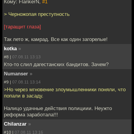
Кому: FlankerN,
#1
> Черножопая преступность
[таращит глаза]
Так лето ж, камрад. Все как один загорелые!
kotka
»
#8 |
07.08.11 13:13
Кто-то слил дагестанских бандитов. Зачем?
Numanser
»
#9 |
07.08.11 13:14
>Но через мгновение злоумышленники поняли, что
попали в засаду.
Налицо удачные действия полициии. Неужто
реформа заработала!!!
Chilanzar
»
#10 |
07.08.11 13:16