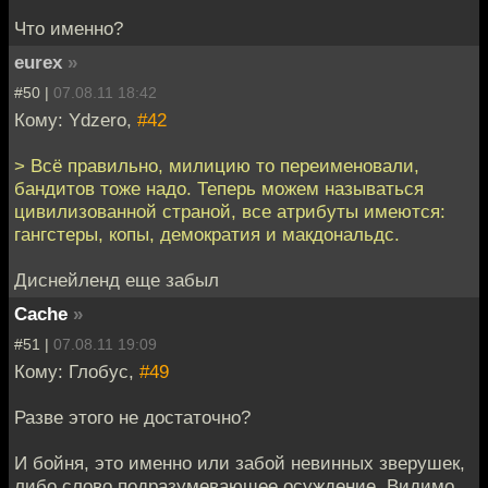
Что именно?
eurex
»
#50 |
07.08.11 18:42
Кому: Ydzero,
#42
> Всё правильно, милицию то переименовали,
бандитов тоже надо. Теперь можем называться
цивилизованной страной, все атрибуты имеются:
гангстеры, копы, демократия и макдональдс.
Диснейленд еще забыл
Cache
»
#51 |
07.08.11 19:09
Кому: Глобус,
#49
Разве этого не достаточно?
И бойня, это именно или забой невинных зверушек,
либо слово подразумевающее осуждение. Видимо,