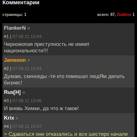
Комментарии
cтраницы: 1
всего: 87,
Goblin
: 1
FlankerN
»
#1 |
07.08.11 13:04
Черножопая преступность не имеет
национальности!!!
Jameson
»
#2 |
07.08.11 13:04
Думаю, скинхеды -те кто помешал людЯм делать
бизнес!
Rus[H]
»
#3 |
07.08.11 13:06
И вновь Химки, да что ж такое!
Krix
»
#4 |
07.08.11 13:07
> Сдаваться они отказались и все шестеро начали