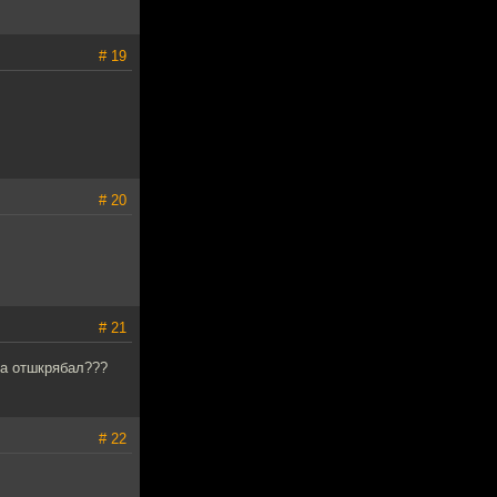
# 19
# 20
# 21
ка отшкрябал???
# 22