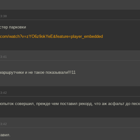
23:38
стер парковки
be.com/watch?v=zYO6z9okYeE&feature=player_embedded
23:41
маршрутчики и не такое показывали!!!11
23:42
попыток совершил, прежде чем поставил рекорд, что аж асфальт до пес
23:42
тавил.