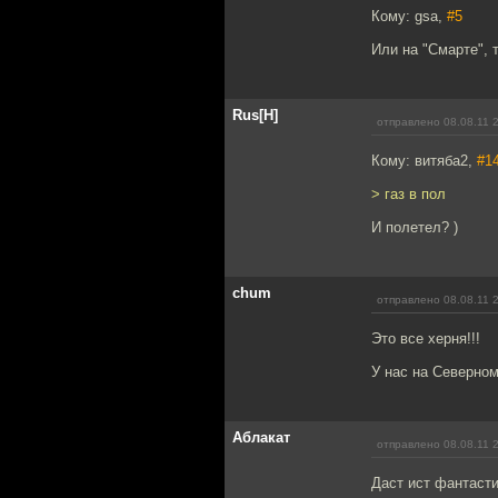
Кому: gsa,
#5
Или на "Смарте", 
Rus[H]
отправлено 08.08.11 
Кому: витяба2,
#1
> газ в пол
И полетел? )
chum
отправлено 08.08.11 
Это все херня!!!
У нас на Северном
Аблакат
отправлено 08.08.11 
Даст ист фантасти