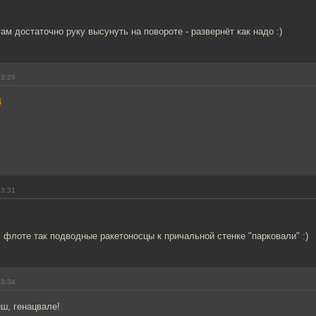
там достаточно руку высунуть на повороте - развернёт как надо :)
23:29
4
23:31
 флоте так подводные ракетоносцы к причальной стенке "парковали" :)
23:34
ш, генацвале!