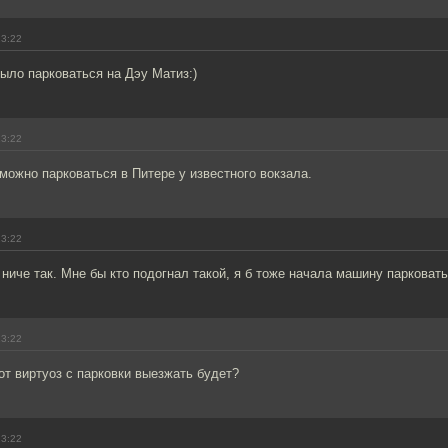
23:22
ыло парковаться на Дэу Матиз:)
23:22
 можно парковаться в Питере у известного вокзала.
23:22
 ниче так. Мне бы кто подогнал такой, я б тоже начала машину парковать
23:22
тот виртуоз с парковки выезжать будет?
23:22