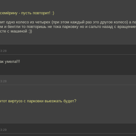
семёрину - пусть повторит! :)
зит одно колесо из четырех (при этом каждый раз это другое колесо) а п
 и бентли то повторишь не тока парковку но и сальто назад с вращением
те с машиной :))
23:28
ак умела!!!
23:28
 этот виртуоз с парковки выезжать будет?
23:29