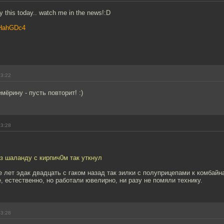
 try this today.. watch me in the news!:D
hiHahGDc4
23:22
мёрину - пусть повторит! :)
23:28
аз шаланду с кирпич0м так уткнул
е лет эдак двадцать с гаком назад так зилки с полуприцепами к комбайн
, естественно, но работали ювелирно, ни разу не помяли технику.
23:28