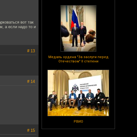
арковаться вот так
, а если надо то и
# 13
Медаль ордена "За заслуги перед
Отечеством" II степени
# 14
РВИО
# 15