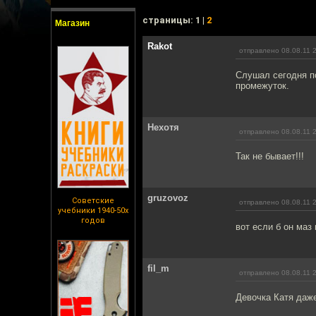
cтраницы: 1 |
2
Магазин
Rakot
отправлено 08.08.11 
Слушал сегодня по
промежуток.
Нехотя
отправлено 08.08.11 
Так не бывает!!!
gruzovoz
Советские
отправлено 08.08.11 
учебники 1940-50х
годов
вот если б он маз 
fil_m
отправлено 08.08.11 
Девочка Катя даже