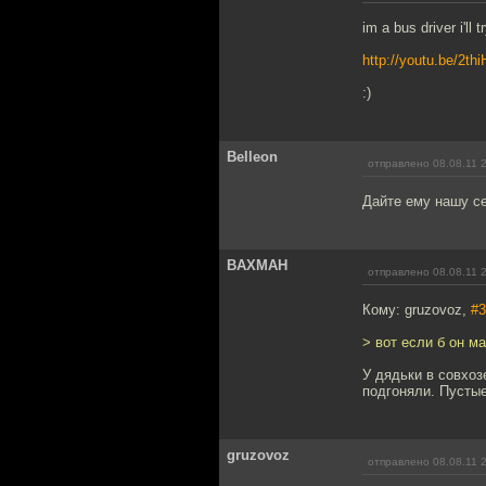
im a bus driver i'll
http://youtu.be/2t
:)
Belleon
отправлено 08.08.11 
Дайте ему нашу се
BAXMAH
отправлено 08.08.11 
Кому: gruzovoz,
#3
> вот если б он м
У дядьки в совхоз
подгоняли. Пустые
gruzovoz
отправлено 08.08.11 