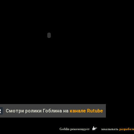
Смотри ролики Гоблина на
канале Rutube
Goblin рекомендует
заказывать
разработ