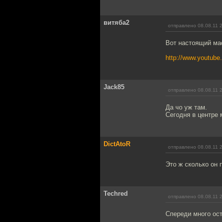
витяба2
отправлено 08.08.11 
Вот настоящий ма
http://www.youtu
Jack85
отправлено 08.08.11 
Да чо уж там.
Сегодня в центре 
DictAtoR
отправлено 08.08.11 
Это ж сколько он 
Techred
отправлено 08.08.11 
Спереди много ос