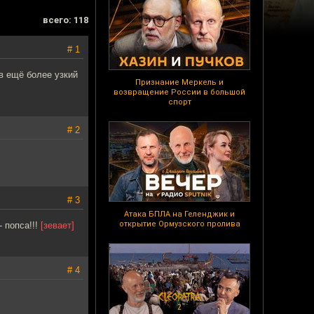
всего: 118
# 1
в ещё более узкий
Признание Меркель и
возвращение России в большой
спорт
# 2
# 3
Атака БПЛА на Геленджик и
открытие Ормузского пролива
- попса!!!
[зевает]
# 4