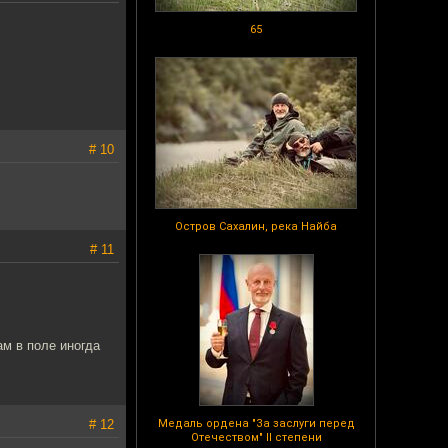
65
# 10
Остров Сахалин, река Найба
# 11
ам в поле иногда
# 12
Медаль ордена "За заслуги перед
Отечеством" II степени