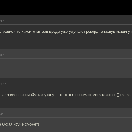
23:15
 радио что какойто китаец вроде уже улучшил рекорд, впихнув машину 
23:15
23:19
шаланду с кирпич0м так уткнул - от это я понимаю мега мастер :))) а так 
23:19
 бухая круче сможет!