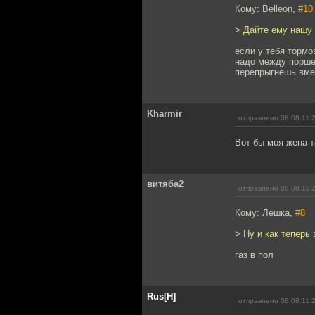
Кому: Belleon,
#10
> Дайте ему нашу 
если у тебя тормо
надо между поршем
перепрыгнешь вмес
Kharmir
отправлено 08.08.11 
Вот бы моя жена т
витяба2
отправлено 08.08.11 
Кому: Лешка,
#8
> Ну и как теперь
газ в пол
Rus[H]
отправлено 08.08.11 