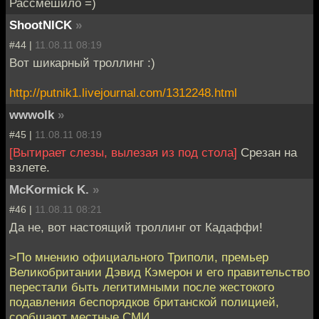
Рассмешило =)
ShootNICK
»
#44 |
11.08.11 08:19
Вот шикарный троллинг :)
http://putnik1.livejournal.com/1312248.html
wwwolk
»
#45 |
11.08.11 08:19
[Вытирает слезы, вылезая из под стола]
Срезан на
взлете.
McKormick K.
»
#46 |
11.08.11 08:21
Да не, вот настоящий троллинг от Кадаффи!
>По мнению официального Триполи, премьер
Великобритании Дэвид Кэмерон и его правительство
перестали быть легитимными после жестокого
подавления беспорядков британской полицией,
сообщают местные СМИ.