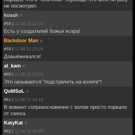
не посмотрел.
koash
»
#58 |
11.08.11 12:53
Есть у создателей божья искра!
Backdoor Man
»
#59 |
11.08.11 13:28
Довыёживался!
al_kam
»
#60 |
11.08.11 13:53
Это называется "подстрелить на взлете"!
QoMSoL
»
#61 |
11.08.11 14:10
В момент соприкосновение с колом просто порвало
от смеха.
KatyKat
»
#62 |
11.08.11 14:44