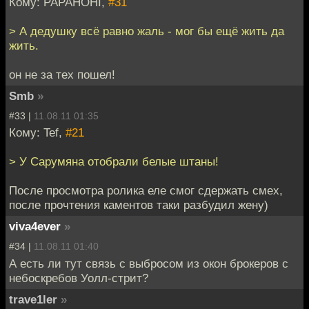
Кому: PAPAHOHI,
#31
> А дедушку всё равно жаль - мог бы ещё жить да
жить.
он не за тех пошел!
Smb
»
#33 |
11.08.11 01:35
Кому: Tef,
#21
> У Сарумяна отобрали белые штаны!
После просмотра ролика еле смог сдержать смех,
после прочтения каментов таки разбудил жену)
viva4ever
»
#34 |
11.08.11 01:40
А есть ли тут связь с выбросом из окон брокеров с
небоскребов Уолл-стрит?
trave1ler
»