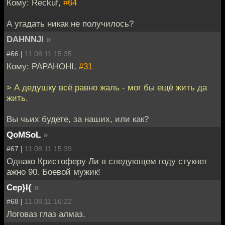
Кому: Reckuf,
#64
А угадать никак не получилось?
DAHNNJI
»
#66 |
11.08.11 15:35
Кому: PAPAHOHI,
#31
> А дедушку всё равно жаль - мог бы ещё жить да
жить.
Вы чьих будете, за наших, или как?
QoMSoL
»
#67 |
11.08.11 15:39
Однако Кристоферу Ли в следующем году стукнет
ажно 90. Боевой мужик!
Cep}I{
»
#68 |
11.08.11 16:22
Логоваз глаз алмаз.