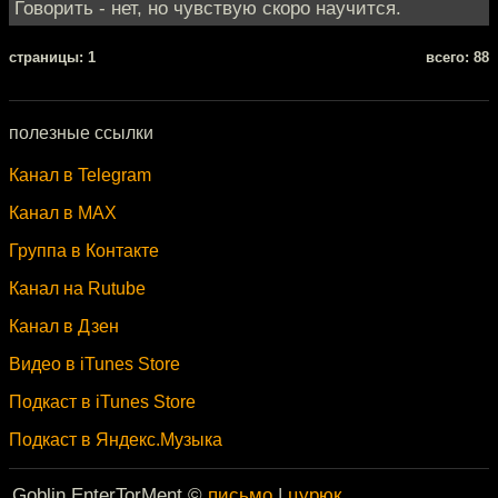
Говорить - нет, но чувствую скоро научится.
cтраницы: 1
всего: 88
полезные ссылки
Канал в Telegram
Канал в MAX
Группа в Контакте
Канал на Rutube
Канал в Дзен
Видео в iTunes Store
Подкаст в iTunes Store
Подкаст в Яндекс.Музыка
Goblin EnterTorMent ©
письмо
|
цурюк