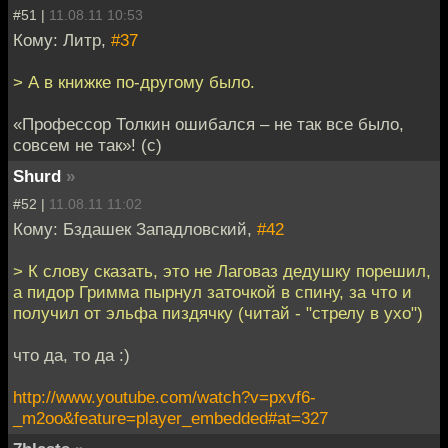
#51 |
11.08.11 10:53
Кому: Литр,
#37
> А в книжке по-другому было.
«Профессор Толкин ошибался – не так все было,
совсем не так»! (с)
Shurd
»
#52 |
11.08.11 11:02
Кому: Бздашек Западловский,
#42
> К слову сказать, это не Лаговаз дедушку порешил,
а пидор Гримма пырнул заточкой в спину, за что и
получил от эльфа пиздячку (читай - "стрелу в ухо")
что да, то да :)
http://www.youtube.com/watch?v=pxvf6-
_m2oo&feature=player_embedded#at=327