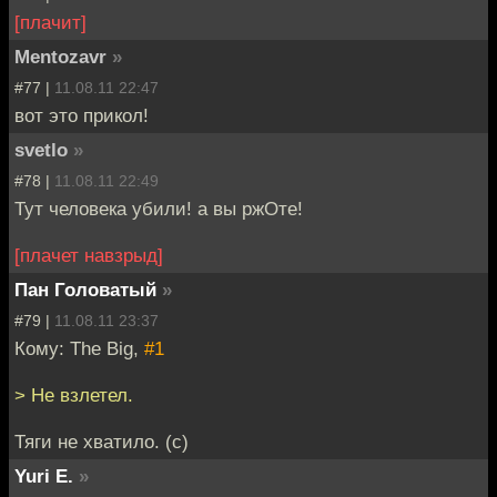
[плачит]
Mentozavr
»
#77 |
11.08.11 22:47
вот это прикол!
svetlo
»
#78 |
11.08.11 22:49
Тут человека убили! а вы ржОте!
[плачет навзрыд]
Пан Головатый
»
#79 |
11.08.11 23:37
Кому: The Big,
#1
> Не взлетел.
Тяги не хватило. (с)
Yuri E.
»