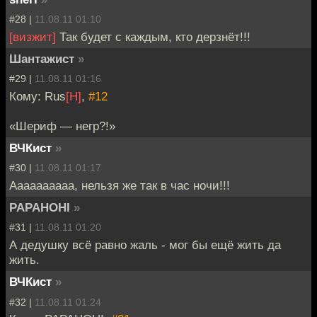
#28 |
11.08.11 01:10
[визжит]
Так будет с каждым, кто дерзнёт!!!
Шантажист
»
#29 |
11.08.11 01:16
Кому: Rus
[H]
,
#12
«Шериф — негр?!»
ВЧКист
»
#30 |
11.08.11 01:17
Аааааааааа, нельзя же так в час ночи!!!
PAPAHOHI
»
#31 |
11.08.11 01:20
А дедушку всё равно жаль - мог бы ещё жить да
жить.
ВЧКист
»
#32 |
11.08.11 01:24