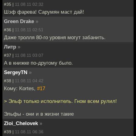
#35 |
11.08.11 02:32
Шэф фарева! Сарумян маст дай!
Green Drake
»
#36 |
11.08.11 02:51
Даже тролля 80-го уровня могут забанить.
Литр
»
#37 |
11.08.11 03:07
А в книжке по-другому было.
SergeyTN
»
#38 |
11.08.11 04:42
Кому: Kortes,
#17
> Эльф только исполнитель. Гном всем рулил!
Эльфы - они и в жизни такие
Zloi_Chelovek
»
#39 |
11.08.11 06:36