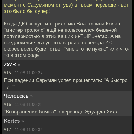
момент c Сарумяном оттуда) в твоем переводе - вот
это было бы супер!
Когда ДЮ выпустил трилогию Властелина Колец,
"мистер трололо" ещё не пользовался бешеной
популярностью в этих ваших инТЫРЬнетах. А на
предложение выпустить версию перевода 2.0,
скорее всего будет ответ "мне это не нужно" или что-
то в этом роде
Zx7R
»
#15 |
11.08.11 00:27
При падении Сарумян успел прошептать: "А быстро
тут!"
Человекъ
»
#16 |
11.08.11 00:28
"Возвращение бомжа" в переводе Эдуарда Хиля.
Kortes
»
#17 |
11.08.11 00:34