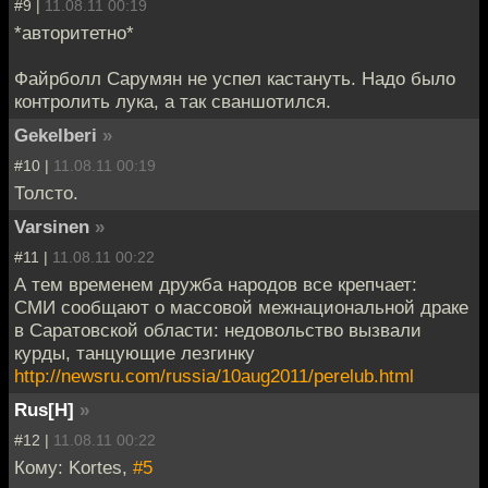
#9 |
11.08.11 00:19
*авторитетно*
Файрболл Сарумян не успел кастануть. Надо было
контролить лука, а так сваншотился.
Gekelberi
»
#10 |
11.08.11 00:19
Толсто.
Varsinen
»
#11 |
11.08.11 00:22
А тем временем дружба народов все крепчает:
СМИ сообщают о массовой межнациональной драке
в Саратовской области: недовольство вызвали
курды, танцующие лезгинку
http://newsru.com/russia/10aug2011/perelub.html
Rus[H]
»
#12 |
11.08.11 00:22
Кому: Kortes,
#5