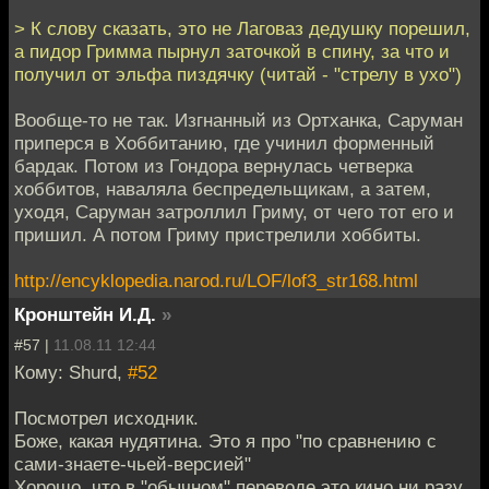
> К слову сказать, это не Лаговаз дедушку порешил,
а пидор Гримма пырнул заточкой в спину, за что и
получил от эльфа пиздячку (читай - "стрелу в ухо")
Вообще-то не так. Изгнанный из Ортханка, Саруман
приперся в Хоббитанию, где учинил форменный
бардак. Потом из Гондора вернулась четверка
хоббитов, наваляла беспредельщикам, а затем,
уходя, Саруман затроллил Гриму, от чего тот его и
пришил. А потом Гриму пристрелили хоббиты.
http://encyklopedia.narod.ru/LOF/lof3_str168.html
Кронштейн И.Д.
»
#57 |
11.08.11 12:44
Кому: Shurd,
#52
Посмотрел исходник.
Боже, какая нудятина. Это я про "по сравнению с
сами-знаете-чьей-версией"
Хорошо, что в "обычном" переводе это кино ни разу