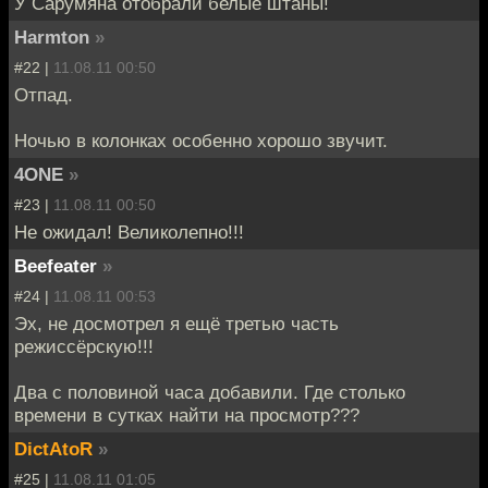
У Сарумяна отобрали белые штаны!
Harmton
»
#22 |
11.08.11 00:50
Отпад.
Ночью в колонках особенно хорошо звучит.
4ONE
»
#23 |
11.08.11 00:50
Не ожидал! Великолепно!!!
Beefeater
»
#24 |
11.08.11 00:53
Эх, не досмотрел я ещё третью часть
режиссёрскую!!!
Два с половиной часа добавили. Где столько
времени в сутках найти на просмотр???
DictAtoR
»
#25 |
11.08.11 01:05