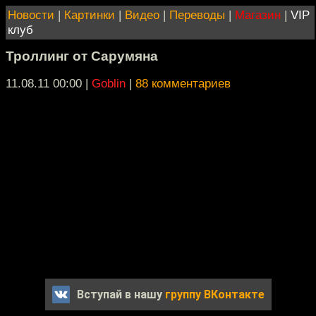
Новости
|
Картинки
|
Видео
|
Переводы
|
Магазин
|
VIP
клуб
Троллинг от Сарумяна
11.08.11 00:00
|
Goblin
|
88 комментариев
Вступай в нашу
группу ВКонтакте