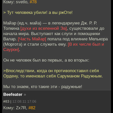
Кому: svetlo,
#78
> Тут человека убили! а вы ржОте!
Майар (ед.ч. майа) — в легендариуме Дж. Р. Р.
Толкина
[духи из вселенной Эа]
, существовали до
начала мира. Выступают как слуги и помощники
Валар.
[Часть Майар]
попала под влияние Мелькора
(Моргота) и стали служить ему.
[В их числе был и
Саурон]
.
Он не человек был во первых, а во вторых:
>Впоследствии, когда он противопоставил себя
Ордену, то именовал себя Саруманом Радужным.
Мы то знаем, кто такие эти - радужные!
Beefeater
»
#83 |
12.08.11 17:06
Кому: Zx7R,
#82