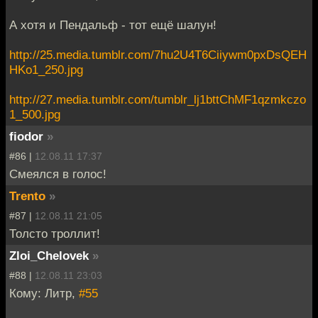
А хотя и Пендальф - тот ещё шалун!
http://25.media.tumblr.com/7hu2U4T6Ciiywm0pxDsQEH
HKo1_250.jpg
http://27.media.tumblr.com/tumblr_lj1bttChMF1qzmkczo
1_500.jpg
fiodor
»
#86 |
12.08.11 17:37
Смеялся в голос!
Trento
»
#87 |
12.08.11 21:05
Толсто троллит!
Zloi_Chelovek
»
#88 |
12.08.11 23:03
Кому: Литр,
#55