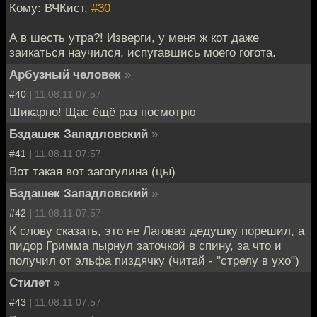
Кому: ВЧКист,
#30
А в шесть утра?! Изверги, у меня ж кот даже
заикаться научился, испугавшись моего гогота.
Арбузный человек
»
#40 |
11.08.11 07:57
Шикарно! Щас ёщё раз посмотрю
Бздашек Западловский
»
#41 |
11.08.11 07:57
Вот такая вот загогулина (цы)
Бздашек Западловский
»
#42 |
11.08.11 07:57
К слову сказать, это не Лаговаз дедушку порешил, а
пидор Гримма пырнул заточкой в спину, за что и
получил от эльфа пиздячку (читай - "стрелу в ухо")
Стилет
»
#43 |
11.08.11 07:57