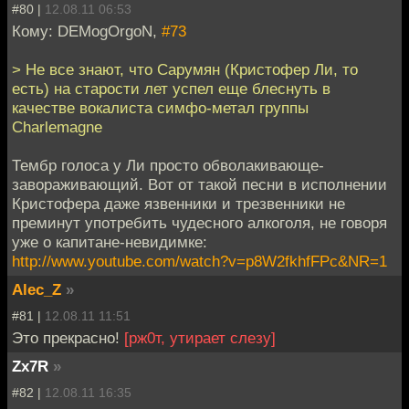
#80 |
12.08.11 06:53
Кому: DEMogOrgoN,
#73
> Не все знают, что Сарумян (Кристофер Ли, то
есть) на старости лет успел еще блеснуть в
качестве вокалиста симфо-метал группы
Charlemagne
Тембр голоса у Ли просто обволакивающе-
завораживающий. Вот от такой песни в исполнении
Кристофера даже язвенники и трезвенники не
преминут употребить чудесного алкоголя, не говоря
уже о капитане-невидимке:
http://www.youtube.com/watch?v=p8W2fkhfFPc&NR=1
Alec_Z
»
#81 |
12.08.11 11:51
Это прекрасно!
[рж0т, утирает слезу]
Zx7R
»
#82 |
12.08.11 16:35