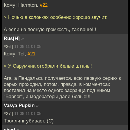
Кому: Harmton,
#22
> Ночью в колонках особенно хорошо звучит.
А если на полную громкость, так ваще!!!
Rus[H]
»
#26 |
11.08.11 01:05
Кому: Tef,
#21
> У Сарумяна отобрали белые штаны!
Ага, а Пендальф, получается, всю первую серию в
серых проходил, потом, правда, в комментсах
поставил на место одного засранца под ником
"Барлог", и модераторы дали белые!!!
Vasya Pupkin
»
#27 |
11.08.11 01:05
Троллинг убивает. (С)
sherl
»