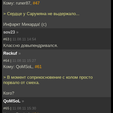
Кому: runer87,
#47
> Сердце у Сарумяна не выдержало...
Инфаркт Микарда! (с)
sov23
»
#63 |
11.08.11 14:54
Классно довыпендривался.
Reckuf
»
#64 |
11.08.11 15:27
Кому: QoMSoL,
#61
> В момент соприкосновение с колом просто
порвало от смеха.
Кого?
QoMSoL
»
#65 |
11.08.11 15:30