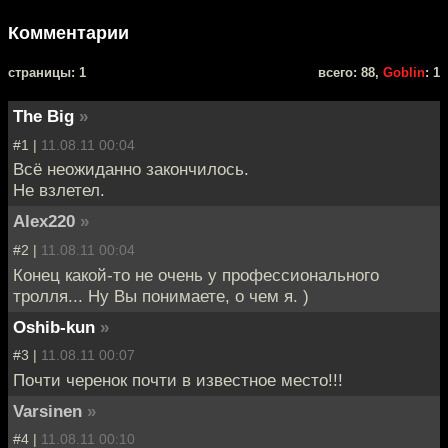
Комментарии
cтраницы: 1
всего: 88,
Goblin
: 1
The Big
»
#1 |
11.08.11 00:04
Всё неожиданно закончилось.
Не взлетел.
Alex220
»
#2 |
11.08.11 00:04
Конец какой-то не очень у профессионального
тролля... Ну Вы понимаете, о чем я. )
Oshib-kun
»
#3 |
11.08.11 00:07
Почти черенок почти в известное место!!!
Varsinen
»
#4 |
11.08.11 00:10