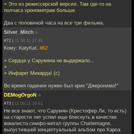
> Это из режиссерской версии. Там где-то на
полчаса хронометраж больше
Два с половиной часа на все три фильма.
Silver_Mitch
»
#72 |
11.08.11 17:45
Кому: KatyKat,
#62
> Сердце у Сарумяна не выдержало...
>
> Инфаркт Микарда! (с)
Во время падения нужен был крик "Джеронимо!"
DEMogOrgoN
»
#73 |
11.08.11 18:51
Не все знают, что Сарумян (Кристофер Ли, то есть)
на старости лет успел еще блеснуть в качестве
вокалиста симфо-метал группы Charlemagne,
выпустившей концептуальный альбом про Карла