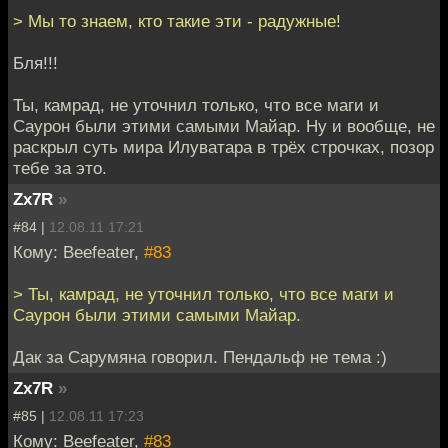
> Мы то знаем, кто такие эти - радужные!
Бля!!!
Ты, камрад, не уточнил только, что все маги и
Саурон были этими самыми Майар. Ну и вообще, не
раскрыл суть мира Илуватара в трёх строчках, позор
тебе за это.
Zx7R
»
#84 |
12.08.11 17:21
Кому: Beefeater,
#83
> Ты, камрад, не уточнил только, что все маги и
Саурон были этими самыми Майар.
Дак за Сарумяна говорил. Пендальф не тема :)
Zx7R
»
#85 |
12.08.11 17:23
Кому: Beefeater,
#83