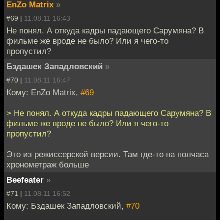
EnZo Matrix
»
#69 |
11.08.11 16:43
Не понял. А откуда кадры падающего Сарумяна? В
фильме же вроде не было? Или я чего-то
пропустил?
Бздашек Западловский
»
#70 |
11.08.11 16:47
Кому: EnZo Matrix,
#69
> Не понял. А откуда кадры падающего Сарумяна? В
фильме же вроде не было? Или я чего-то
пропустил?
Это из режиссерской версии. Там где-то на полчаса
хронометраж больше
Beefeater
»
#71 |
11.08.11 16:52
Кому: Бздашек Западловский,
#70