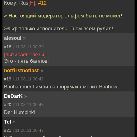
Кому: Rus
[H]
,
#12
> Настоящий модератор эльфом быть не может!
Эльф только исполнитель. Гном всем рулил!
alesoul
»
#18 |
11.08.11 00:39
[вытирает слезы]
Это - пять баллов!
notfirstnotlast
»
#19 |
11.08.11 00:42
Banhammer Гимли на форумах сменит Banbow.
DeDarK
»
#20 |
11.08.11 00:45
Der Humpink!
Tef
»
#21 |
11.08.11 00:47