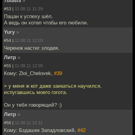
7blasts
»
#53 |
11.08.11 11:29
Пацан к успеху шёл.
А ведь он хотел чтобы его любили.
Yury
»
#54 |
11.08.11 12:03
Черенок настиг злодея.
Литр
»
#55 |
11.08.11 12:05
Кому: Zloi_Chelovek,
#39
> у меня ж кот даже заикаться научился,
испугавшись моего гогота.
Он у тебя говорящий? :)
Литр
»
#56 |
11.08.11 12:11
Кому: Бздашек Западловский,
#42