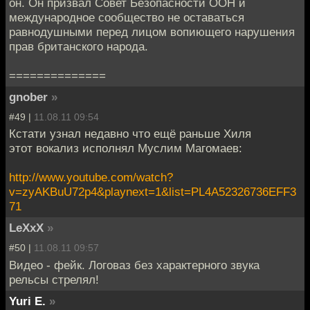
он. Он призвал Совет Безопасности ООН и
международное сообщество не оставаться
равнодушными перед лицом вопиющего нарушения
прав британского народа.
==============
gnober
»
#49 |
11.08.11 09:54
Кстати узнал недавно что ещё раньше Хиля
этот вокализ исполнял Муслим Магомаев:
http://www.youtube.com/watch?
v=zyAKBuU72p4&playnext=1&list=PL4A52326736EFF3
71
LeXxX
»
#50 |
11.08.11 09:57
Видео - фейк. Логоваз без характерного звука
рельсы стрелял!
Yuri E.
»