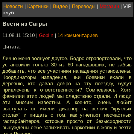
Новости
|
Картинки
|
Видео
|
Переводы
|
Магазин
|
VIP
клуб
Вести из Сагры
11.08.11 15:10
|
Goblin
|
14 комментариев
Цитата:
Лично меня волнует другое. Бодро отрапортовали, что
установили только 30 из 60 нападавших, не забыв
добавить, что все участники нападения установлены.
Координаторы нападения, чьи боевики ехали в
деревню, кто давал добро на эту поездку, будут
привлечены к ответственности? Сомневаюсь. Хотя
фамилии этих людей мы следствию отдали. И люди
эти многим известны. А кое-кто, очень любит
выступать от имени диаспор на всяких "круглых
столах" и пищать о том, как угнетают несчастных
гастарбайтеров, которые просто от безысходности
вынуждены себе запихивать наркотики в жопу и везти
их в Россию.