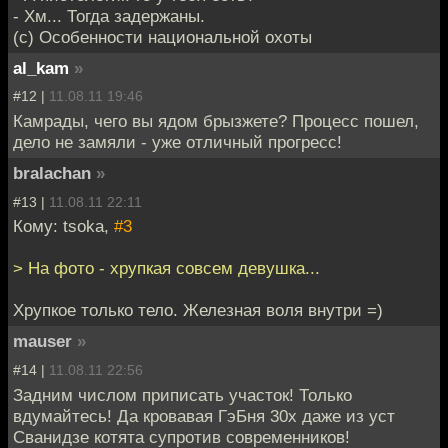
- Хм... Тогда задержаны.
(с) Особенности национальной охоты
al_kam
»
#12 |
11.08.11 19:46
Камрады, чего вы ядом брызжете? Процесс пошел,
дело не замяли - уже отличный прогресс!
bralachan
»
#13 |
11.08.11 22:11
Кому: tsoka,
#3
> На фото - хрупкая совсем девушка...
Хрупкое только тело. Железная воля внутри =)
mauser
»
#14 |
11.08.11 22:56
Задним числом приписать участок! Только
вдумайтесь! Да кровавая ГэБня 30х даже из уст
Сванидзе котята супротив современников!