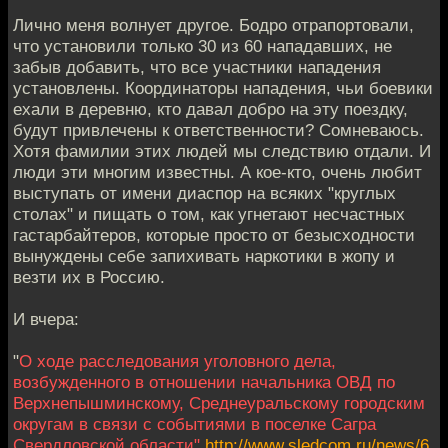
Лично меня волнует другое. Бодро отрапортовали,
что установили только 30 из 60 нападавших, не
забыв добавить, что все участники нападения
установлены. Координаторы нападения, чьи боевики
ехали в деревню, кто давал добро на эту поездку,
будут привлечены к ответственности? Сомневаюсь.
Хотя фамилии этих людей мы следствию отдали. И
люди эти многим известны. А кое-кто, очень любит
выступать от имени диаспор на всяких "круглых
столах" и пищать о том, как угнетают несчастных
гастарбайтеров, которые просто от безысходности
вынуждены себе запихивать наркотики в жопу и
везти их в Россию.
И вчера:
"
О ходе расследования уголовного дела,
возбужденного в отношении начальника ОВД по
Верхнепышминскому, Среднеуральскому городским
округам в связи с событиями в поселке Сагра
Свердловской области"
http://www.sledcom.ru/news/6