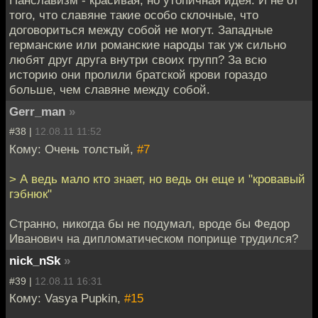
Панславизм - красивая, но утопичная идея. И не от
того, что славяне такие особо склочные, что
договориться между собой не могут. Западные
германские или романские народы так уж сильно
любят друг друга внутри своих групп? За всю
историю они пролили братской крови гораздо
больше, чем славяне между собой.
Gerr_man
»
#38 |
12.08.11 11:52
Кому: Очень толстый,
#7
> А ведь мало кто знает, но ведь он еще и "кровавый
гэбнюк"
Странно, никогда бы не подумал, вроде бы Федор
Иванович на дипломатическом поприще трудился?
nick_nSk
»
#39 |
12.08.11 16:31
Кому: Vasya Pupkin,
#15