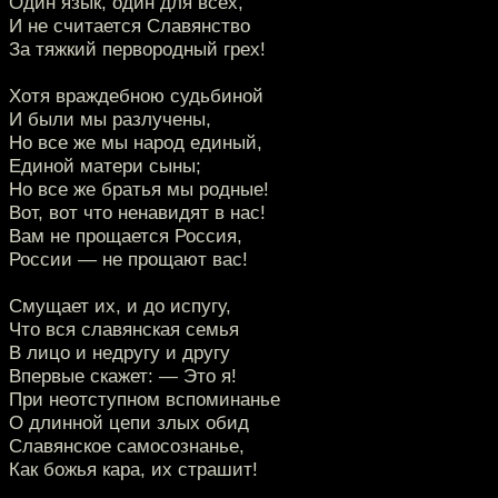
Один язык, один для всех,
И не считается Славянство
За тяжкий первородный грех!
Хотя враждебною судьбиной
И были мы разлучены,
Но все же мы народ единый,
Единой матери сыны;
Но все же братья мы родные!
Вот, вот что ненавидят в нас!
Вам не прощается Россия,
России — не прощают вас!
Смущает их, и до испугу,
Что вся славянская семья
В лицо и недругу и другу
Впервые скажет: — Это я!
При неотступном вспоминанье
О длинной цепи злых обид
Славянское самосознанье,
Как божья кара, их страшит!