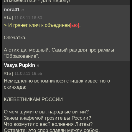
отмежеваться - да в Европу!
nora41
»
#14 |
11.08.11 16:50
> И грянет клич к объединен
[ью]
,
Опечатка.
А стих да, мощный. Самый раз для программы
"Образование".
Vasya Pupkin
»
#15 |
11.08.11 16:55
Немедленно вспомнилося стишок известного
скинхеда:
КЛЕВЕТНИКАМ РОССИИ
О чем шумите вы, народные витии?
Зачем анафемой грозите вы России?
Что возмутило вас? волнения Литвы?
Оставьте: это спор славян между собою,