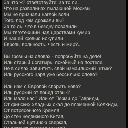
За что ж? ответствуйте: за то ли,
Что на развалинах пылающей Москвы
Мы не признали наглой воли
Того, под кем дрожали вы?
За то ль, что в бездну повалили
Мы тяготеющий над царствами кумир
И нашей кровью искупили
Европы вольность, честь и мир?..
Вы грозны на словах - попробуйте на деле!
Иль старый богатырь, покойный на постеле,
Не в силах завинтить свой измаильский штык?
Иль русского царя уже бессильно слово?
Иль нам с Европой спорить ново?
Иль русский от побед отвык?
Иль мало нас? Или от Перми до Тавриды,
От финских хладных скал до пламенной Колхиды,
От потрясенного Кремля
До стен недвижного Китая,
Стальной щетиною сверкая,