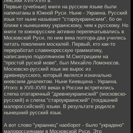
лексики XVII-XVIII в.
Первые (учебные) книги на русском языке были
напечатаны в Южной Руси. Ныне - Украина. Русский
язык тот ныне называют "староукраинским", бо он
ближе к нынешнему украинскому, чем к русскому. Но
книги те южнорусские активно перепечатывались в
Московской Руси, по ним века полтора-два учились
читать поколения москалей. Первый, кто как-то
переработал славеноросскую грамматику,
написанную подолянином М.Смотрицким на
"простой руской мове", был Михайло Ломоносов.
Московско-русский язык же вырос из
древнерусского, который являлся изначально
киевским диалектом. Ныне Киевщина - Украина.
Итого: в XVII-XVIII веках в России встретились
слегка отатаренный "древнеукраинский" (московско-
русский) и слегка "староукраинский" (тогдашний
малороссийский) языки. В результате родился
нынешний русский язык.
А вот слово "украинец" наоборот - было "украдено"
малороссиянами в Московской Руси. Это