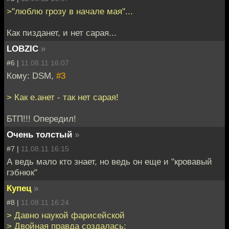
>"люблю грозу в начале мая"...
Как пизданет, и нет сарая...
LOBZIC
»
#6 |
11.08.11 16:07
Кому: DSM,
#3
> Как е.анет - так нет сарая!
БТП!!! Опередил!
Очень толстый
»
#7 |
11.08.11 16:15
А ведь мало кто знает, но ведь он еще и "кровавый
гэбнюк"
Купец
»
#8 |
11.08.11 16:24
> Давно наукой фарисейской
> Двойная правда создалась: