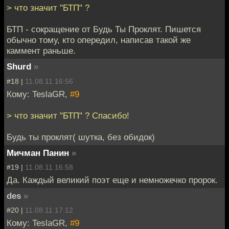
> что значит "БТП" ?
БТП - сокращение от Будь Ты Проклят. Пишется
обычно тому, кто опередил, написав такой же
каммент раньше.
Shurd
»
#18 |
11.08.11 16:56
Кому: TeslaGR,
#9
> что значит "БТП" ? Спасибо!
Будь ты проклят( шутка, без обидок)
Мичман Панин
»
#19 |
11.08.11 16:58
Да. Каждый великий поэт еще и немножечко пророк.
des
»
#20 |
11.08.11 17:12
Кому: TeslaGR,
#9