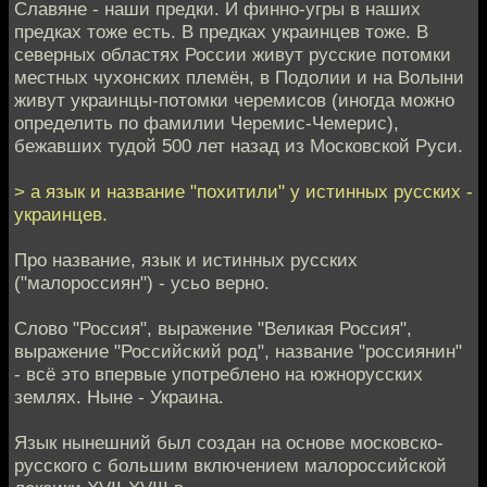
Славяне - наши предки. И финно-угры в наших
предках тоже есть. В предках украинцев тоже. В
северных областях России живут русские потомки
местных чухонских племён, в Подолии и на Волыни
живут украинцы-потомки черемисов (иногда можно
определить по фамилии Черемис-Чемерис),
бежавших тудой 500 лет назад из Московской Руси.
> а язык и название "похитили" у истинных русских -
украинцев.
Про название, язык и истинных русских
("малороссиян") - усьо верно.
Слово "Россия", выражение "Великая Россия",
выражение "Российский род", название "россиянин"
- всё это впервые употреблено на южнорусских
землях. Ныне - Украина.
Язык нынешний был создан на основе московско-
русского с большим включением малороссийской