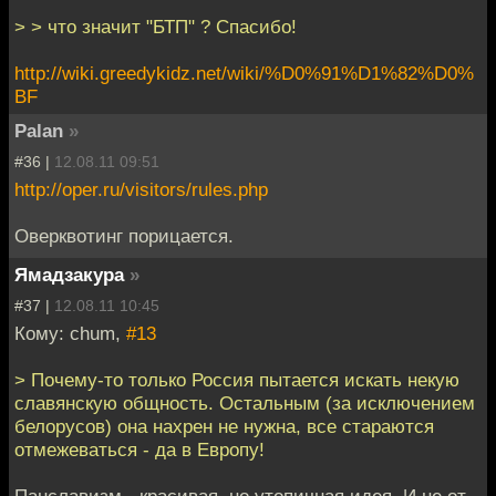
> > что значит "БТП" ? Спасибо!
http://wiki.greedykidz.net/wiki/%D0%91%D1%82%D0%
BF
Palan
»
#36 |
12.08.11 09:51
http://oper.ru/visitors/rules.php
Оверквотинг порицается.
Ямадзакура
»
#37 |
12.08.11 10:45
Кому: chum,
#13
> Почему-то только Россия пытается искать некую
славянскую общность. Остальным (за исключением
белорусов) она нахрен не нужна, все стараются
отмежеваться - да в Европу!