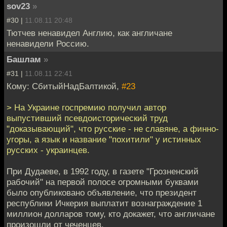
sov23
»
#30 |
11.08.11 20:48
Тютчев ненавидел Англию, как англичане
ненавидели Россию.
Башлам
»
#31 |
11.08.11 22:41
Кому: СбитыйНадБалтикой,
#23
> На Украине госпремию получил автор
выпустивший псевдоисторический труд
"доказывающий", что русские - не славяне, а финно-
угоры, а язык и название "похитили" у истинных
русских - украинцев.
При Дудаеве, в 1992 году, в газете "Грозненский
рабочий" на первой полосе огромными буквами
было опубликовано объявление, что президент
республики Ичкерия выплатит вознаграждение 1
миллион долларов тому, кто докажет, что англичане
произошли от чеченцев.