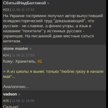
СбитыйНадБалтикой
»
#23 |
11.08.11 17:52
На Украине госпремию получил автор выпустивший
псевдоисторический труд "доказывающий", что
русские - не славяне, а финно-угоры, а язык и
название "похитили" у истинных русских -
украинцев. На писаниной даже местные саться
кипятком.
stone master
»
#24 |
11.08.11 17:59
Кому: Хранитель,
#1
> А из школы я вынес только "люблю грозу в начале
мая"...
Аналогично...
vadson
»
#25 |
11.08.11 18:05
Сильно!