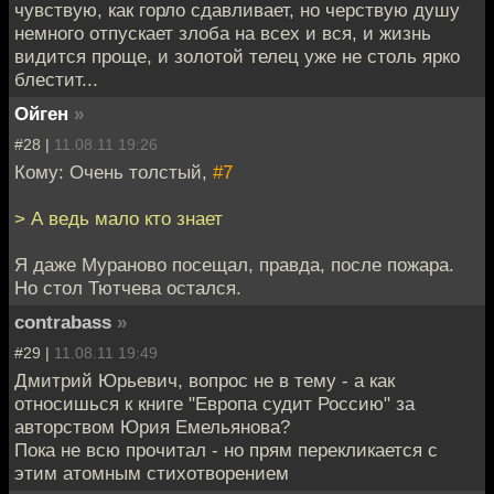
чувствую, как горло сдавливает, но черствую душу
немного отпускает злоба на всех и вся, и жизнь
видится проще, и золотой телец уже не столь ярко
блестит...
Ойген
»
#28 |
11.08.11 19:26
Кому: Очень толстый,
#7
> А ведь мало кто знает
Я даже Мураново посещал, правда, после пожара.
Но стол Тютчева остался.
contrabass
»
#29 |
11.08.11 19:49
Дмитрий Юрьевич, вопрос не в тему - а как
относишься к книге "Европа судит Россию" за
авторством Юрия Емельянова?
Пока не всю прочитал - но прям перекликается с
этим атомным стихотворением