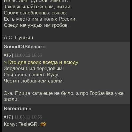
Не встанет русская земля?..
Так высылайте ж нам, витии,
Своих озлобленных сынов:
Есть место им в полях России,
Среди нечуждых им гробов.
А.С. Пушкин
SoundOfSilence
»
#16 |
11.08.11 16:56
> Кто для своих всегда и всюду
Злодеем был передовым:
Они лишь нашего Иуду
Честят лобзанием своим.
Эка. Пицца хата еще не было, а про Горбачёва уже
знали.
Reredrum
»
#17 |
11.08.11 16:56
Кому: TeslaGR,
#9