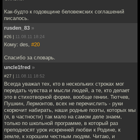
Как-будто к годовщине беловежских соглашений
писалось.
rusden_83
»
#26 |
11.08.11 18:24
Кому: des,
#20
Спасибо за словарь.
uncle1fred
»
#27 |
11.08.11 18:52
Всегда уважал тех, кто в нескольких строках мог
передать чувства и мысли людей, а те, кто делает
это в стихотворной форме, вообще гении. Тютчев,
Пушкин, Лермонтов, всех не перечислить - руки
скорючит набирать, наши родные поэты, которых мы
(я, в частности) так мало на самом деле знаем,
только по школьной программе, в который раз
преподносят урок искренней любви к Родине, к
земле, к хорошим честным людям. Читаю, и