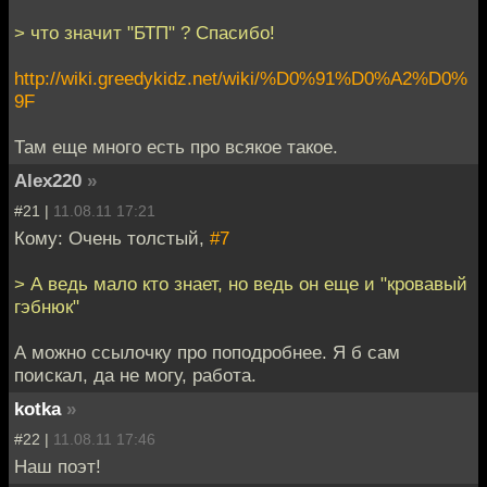
> что значит "БТП" ? Спасибо!
http://wiki.greedykidz.net/wiki/%D0%91%D0%A2%D0%
9F
Там еще много есть про всякое такое.
Alex220
»
#21 |
11.08.11 17:21
Кому: Очень толстый,
#7
> А ведь мало кто знает, но ведь он еще и "кровавый
гэбнюк"
А можно ссылочку про поподробнее. Я б сам
поискал, да не могу, работа.
kotka
»
#22 |
11.08.11 17:46
Наш поэт!