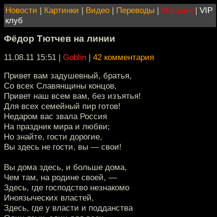
Новости
|
Картинки
|
Видео
|
Переводы
|
Магазин
|
VIP
клуб
Фёдор Тютчев на линии
11.08.11 15:51
|
Goblin
|
42 комментария
Привет вам задушевный, братья,
Со всех Славянщины концов,
Привет наш всем вам, без изъятья!
Для всех семейный пир готов!
Недаром вас звала Россия
На праздник мира и любви;
Но знайте, гости дорогие,
Вы здесь не гости, вы — свои!
Вы дома здесь, и больше дома,
Чем там, на родине своей, —
Здесь, где господство незнакомо
Иноязыческих властей,
Здесь, где у власти и подданства