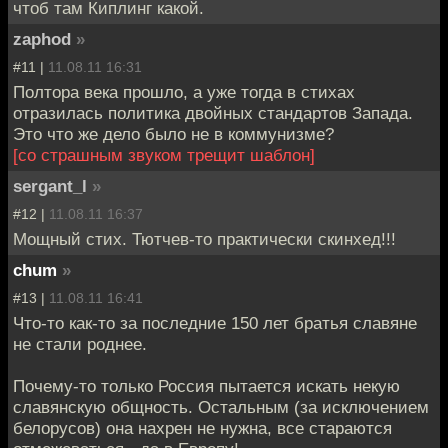
чтоб там Киплинг какой.
zaphod
»
#11 |
11.08.11 16:31
Полтора века прошло, а уже тогда в стихах
отразилась политика двойных стандартов Запада.
Это что же дело было не в коммунизме?
[со страшным звуком трещит шаблон]
sergant_l
»
#12 |
11.08.11 16:37
Мощный стих. Тютчев-то практически скинхед!!!
chum
»
#13 |
11.08.11 16:41
Что-то как-то за последние 150 лет братья славяне
не стали роднее.
Почему-то только Россия пытается искать некую
славянскую общность. Остальным (за исключением
белорусов) она нахрен не нужна, все стараются