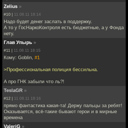
Zelius
»
#10 |
11.08.11 18:14
Надо будет денег заслать в поддержку.
А то у ГосНаркоКонтроля есть бюджетные, а у Фонда
нету.
Глав Упырь
»
#11 |
11.08.11 18:15
Кому: Goblin,
#1
>Профессиональная полиция бессильна.
А про ГНК забыли что ль?!
TeslaGR
»
#12 |
11.08.11 18:16
прямо фантастика какая-та! Держу пальцы за ребят!
Оказывается, всё-такие бывают герои и в мирные
времена
ValeriG
»