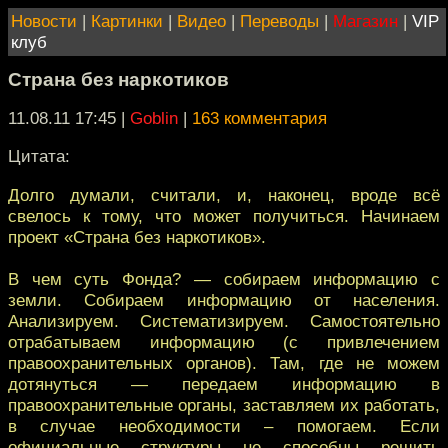
Новости
|
Картинки
|
Видео
|
Переводы
|
Магазин
|
VIP
клуб
Страна без наркотиков
11.08.11 17:45
|
Goblin
|
163 комментария
Цитата:
Долго думали, считали, и, наконец, вроде всё
свелось к тому, что может получиться. Начинаем
проект «Страна без наркотиков».
В чем суть Фонда? — собираем информацию с
земли. Собираем информацию от населения.
Анализируем. Систематизируем. Самостоятельно
отрабатываем информацию (с привлечением
правоохранительных органов). Там, где не можем
дотянуться — передаем информацию в
правоохранительные органы, заставляем их работать,
в случае необходимости – помогаем. Если
официальные структуры не способны решить