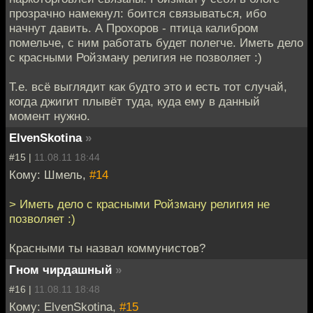
прозрачно намекнул: боится связываться, ибо
начнут давить. А Прохоров - птица калибром
помельче, с ним работать будет полегче. Иметь дело
с красными Ройзману религия не позволяет :)
Т.е. всё выглядит как будто это и есть тот случай,
когда джигит плывёт туда, куда ему в данный
момент нужно.
ElvenSkotina
»
#15 |
11.08.11 18:44
Кому: Шмель,
#14
> Иметь дело с красными Ройзману религия не
позволяет :)
Красными ты назвал коммунистов?
Гном чирдашный
»
#16 |
11.08.11 18:48
Кому: ElvenSkotina,
#15