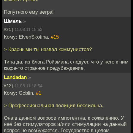
Попутного ему ветра!
Шмель
»
#21 |
11.08.11 18:53
Кому: ElvenSkotina,
#15
> Красными ты назвал коммунистов?
Типа да, из блога Ройзмана следует, что у него к ним
какое-то странное предубеждение.
Landadan
»
#22 |
11.08.11 18:54
Кому: Goblin,
#1
> Профессиональная полиция бессильна.
Она в данном вопросе импотентна, к сожалению. У
неё без стимуляторов и/или стимуляции на данный
вопрос не возбужается. Государство в целом