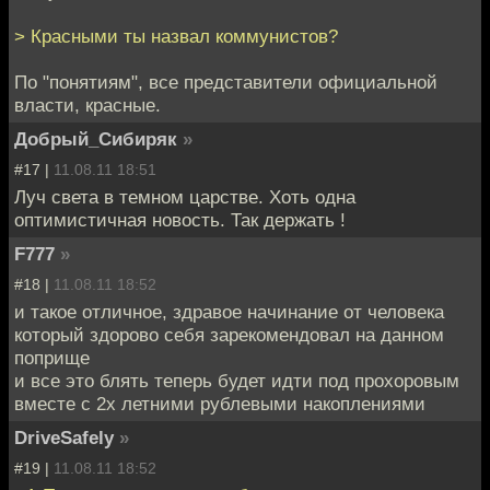
> Красными ты назвал коммунистов?
По "понятиям", все представители официальной
власти, красные.
Добрый_Сибиряк
»
#17 |
11.08.11 18:51
Луч света в темном царстве. Хоть одна
оптимистичная новость. Так держать !
F777
»
#18 |
11.08.11 18:52
и такое отличное, здравое начинание от человека
который здорово себя зарекомендовал на данном
поприще
и все это блять теперь будет идти под прохоровым
вместе с 2х летними рублевыми накоплениями
DriveSafely
»
#19 |
11.08.11 18:52