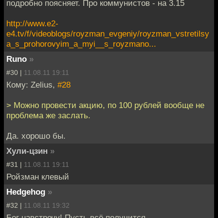
подробно поясняет. Про коммунистов - на 3.15
http://www.e2-
e4.tv/f/videoblogs/royzman_evgeniy/royzman_vstretilsy
a_s_prohorovyim_a_myi__s_royzmano...
Runo
»
#30 |
11.08.11 19:11
Кому: Zelius,
#28
> Можно провести акцию, по 100 рублей вообще не
проблема же заслать.
Да. хорошо бы.
Хули-цзин
»
#31 |
11.08.11 19:11
Ройзман клевый
Hedgehog
»
#32 |
11.08.11 19:32
Бог навстречу! Пусть всё получится.