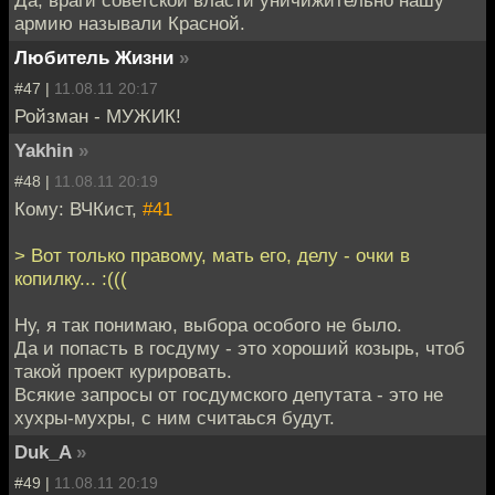
армию называли Красной.
Любитель Жизни
»
#47 |
11.08.11 20:17
Ройзман - МУЖИК!
Yakhin
»
#48 |
11.08.11 20:19
Кому: ВЧКист,
#41
> Вот только правому, мать его, делу - очки в
копилку... :(((
Ну, я так понимаю, выбора особого не было.
Да и попасть в госдуму - это хороший козырь, чтоб
такой проект курировать.
Всякие запросы от госдумского депутата - это не
хухры-мухры, с ним считаься будут.
Duk_A
»
#49 |
11.08.11 20:19