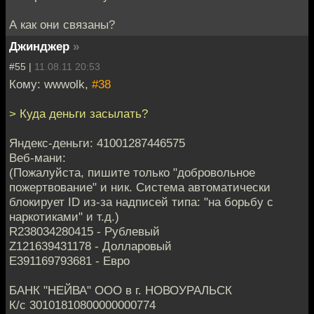
А как они связаны?
Джинджер
»
#55 |
11.08.11 20:53
Кому: wwwolk,
#38
> Куда деньги засылать?
Яндекс-деньги: 41001287446575
Веб-мани:
(Пожалуйста, пишите только "добровольное
пожертвование" и ник. Система автоматически
блокирует ID из-за надписей типа: "на борьбу с
наркотиками" и т.д.)
R238034280415 - Рублевый
Z121639431178 - Долларовый
E391169793681 - Евро
БАНК "НЕЙВА" ООО в г. НОВОУРАЛЬСК
К/с 30101810800000000774