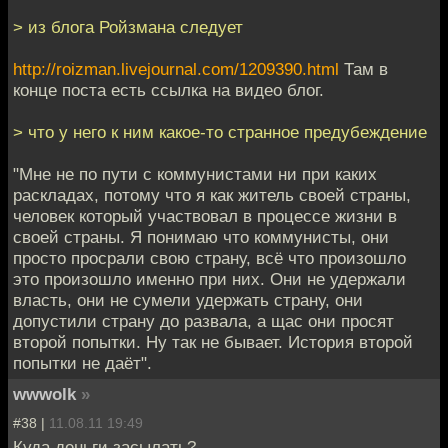
> из блога Ройзмана следует
http://roizman.livejournal.com/1209390.html
Там в
конце поста есть ссылка на видео блог.
> что у него к ним какое-то странное предубеждение
"Мне не по пути с коммунистами ни при каких
раскладах, потому что я как житель своей страны,
человек который участвовал в процессе жизни в
своей страны. Я понимаю что коммунисты, они
просто просрали свою страну, всё что произошло
это произошло именно при них. Они не удержали
власть, они не сумели удержать страну, они
допустили страну до развала, а щас они просят
второй попытки. Ну так не бывает. История второй
попытки не даёт".
wwwolk
»
#38 |
11.08.11 19:49
Куда деньги засылать?