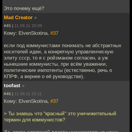
Это почему ещё?
Mad Creator
»
#45 |
11.08.11 20:09
Кому: ElvenSkotina,
#37
если под коммунистами понимать не абстрактных
носителей идеи, а конкретную управленческую
элиту ссср, то я с ройзманом согласен, а уж
нынешние коммунисты, при всём уважении,
политические импотенты (естественно, речь о
КПРФ, а вернее о её руководстве).
toofast
»
#46 |
11.08.11 20:11
Кому: ElvenSkotina,
#37
> Ты знаешь что "красный" это уничижительный
термин для коммунистов?
Да, враги советской власти уничижительно нашу