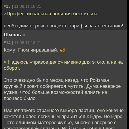
#13 |
11.08.11 18:21
>Профессиональная полиция бессильна.
необходимо срочно поднять тарифы на аттестацию!
Шмель
»
#14 |
11.08.11 18:21
Кому: Гном чирдашный,
#5
> Надеюсь «правое дело» именно для этого, а не на
оборот.
Это очевидно было месяц назад, что Ройзман
крупный проект собирается мутить. Дума наверное
нужна, чтоб больше возможностей влиять на
процесс было.
Насчёт такого странного выбора партии, оно конечно
кажется более логичным прибиться к Едру. Но Едро
- это слишком матёрое жульё, многие наверное с
наркоторговлей связаны. Ройзман у себя в блоге