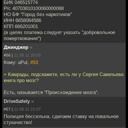
БИК 046515774
Р/с 40703810100060000088
НО БФ "Город без наркотиков"
ИНН 6658084586
КПП 666201001
(в целях платежа следует указать "добровольное
пожертвование")
Джинджер
»
#56 |
11.08.11 20:55
Кому: aPul,
#53
> Камрады, подскажите, есть ли у Сергея Савельева
книга про мозг?
Есть, называется "Происхождение мозга".
DriveSafely
»
#57 |
11.08.11 21:07
Полиция бессильна, сделаем ставку на повальное
стукачество!