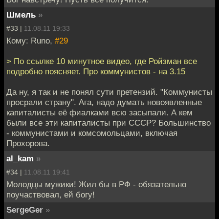
Шмель
»
#33 |
11.08.11 19:33
Кому: Runo,
#29
> По ссылке 10 минутное видео, где Ройзман все
подробно поясняет. Про коммунистов - на 3.15
Да ну, я так и не понял сути претензий. "Коммунисты
просрали страну". Ага, надо думать новоявленные
капиталисты её фиалками всю засыпали. А кем
были все эти капиталисты при СССР? Большинство
- коммунистами и комсомольцами, включая
Прохорова.
al_kam
»
#34 |
11.08.11 19:41
Молодцы мужики! Жил бы в РФ - обязательно
поучаствовал, ей богу!
SergeGer
»