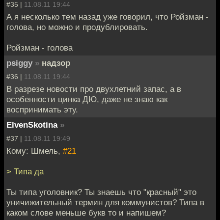
#35 |
11.08.11 19:44
А я несколько тем назад уже говорил, что Ройзман -
голова, но можно и продублировать.
Ройзман - голова
psiggy
»
надзор
#36 |
11.08.11 19:44
В разрезе новости про двухлетний запас, а в
особенности цинка ДЮ, даже не знаю как
воспринимать эту.
ElvenSkotina
»
#37 |
11.08.11 19:49
Кому: Шмель,
#21
> Типа да
Ты типа уголовник? Ты знаешь что "красный" это
уничижительный термин для коммунистов? Типа в
каком слове меньше букв то и напишем?