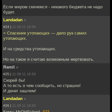
Если миром скинемся - никакого бюджета не надо
будет.
Landadan
»
#24 |
11.08.11 18:56
> Спасение утопающих — дело рук самих
утопающих.
И на средства утопающих.
Но на такое я считаю возможным жертвовать.
Ramil
»
#25 |
11.08.11 18:58
Скорей бы!
А то есть о чем сообщить, но страшно!
И денег зашлем!
Landadan
»
#26 |
11.08.11 18:59
Кому: MrOldSchool,
#23