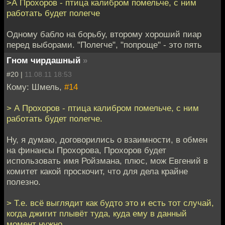
>А Прохоров - птица калибром помельче, с ним
работать будет полегче
Одному бабло на борьбу, второму хороший пиар
перед выборами. "Полегче", "попроще" - это пять
Гном чирдашный
»
#20 |
11.08.11 18:53
Кому: Шмель,
#14
> А Прохоров - птица калибром помельче, с ним
работать будет полегче.
Ну, я думаю, договорились о взаимности, в обмен
на финансы Прохорова, Прохоров будет
использовать имя Ройзмана, плюс, мож Евгений в
комитет какой проскочит, что для дела крайне
полезно.
> Т.е. всё выглядит как будто это и есть тот случай,
когда джигит плывёт туда, куда ему в данный
момент нужно.