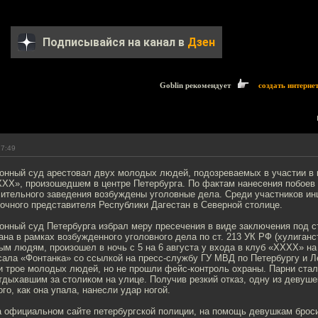
Подписывайся на канал в
Дзен
Goblin рекомендует
создать интерне
17:49
онный суд арестовал двух молодых людей, подозреваемых в участии в 
ХХХ», произошедшем в центре Петербурга. По фактам нанесения побоев
ительного заведения возбуждены уголовные дела. Среди участников ин
очного представителя Республики Дагестан в Северной столице.
онный суд Петербурга избрал меру пресечения в виде заключения под 
на в рамках возбужденного уголовного дела по ст. 213 УК РФ (хулиганст
 людям, произошел в ночь с 5 на 6 августа у входа в клуб «ХХХХ» на
сала «Фонтанка» со ссылкой на пресс-службу ГУ МВД по Петербургу и Л
и трое молодых людей, но не прошли фейс-контроль охраны. Парни стал
дыхавшим за столиком на улице. Получив резкий отказ, одну из девуш
ого, как она упала, нанесли удар ногой.
а официальном сайте петербургской полиции, на помощь девушкам брос