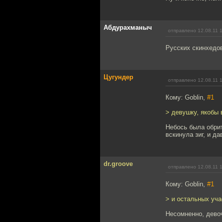
Абдурахманыч
отправлено 12.08.11 
Русских скинхедов
Цугундер
отправлено 12.08.11 
Кому: Goblin,
#1
> девушку, якобы
Небось была обрит
вскинула зиг, и д
dr.groove
отправлено 12.08.11 
Кому: Goblin,
#1
> и остальных уча
Несомненно, дево