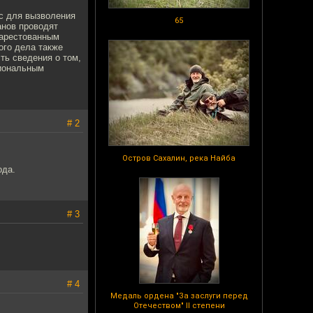
с для вызволения
65
анов проводят
 арестованным
ого дела также
ть сведения о том,
циональным
# 2
Остров Сахалин, река Найба
ода.
# 3
# 4
Медаль ордена "За заслуги перед
Отечеством" II степени