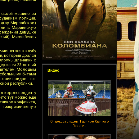
 своей машине за
рудникам полиции.
Эдгар Мирзабеков)
или в Мариинскую
вреждений девушке
дений). Мирзабеков
учившегося к клубу
и, который дрался
 Злоумышленники с
держаны 23-летний
водителем. Молодым
Видео
йсбольными битами
стории придает тот
ской республики.
ил корреспонденту
 что тут можно еще
стников конфликта,
ы выкрикивавшую
О предстоящем Турнире Святого
Георгия