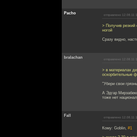
Pacho
отправлено 12.08.11 
> Получив резкий 
ногой
Сразу видно, нас
bralachan
отправлено 12.08.11 
> в материалах де
оскорбительные ф
"Убери свои грязн
А Эдгар Мирзабеко
тоже нет национал
Fall
отправлено 12.08.11 
Кому: Goblin,
#1