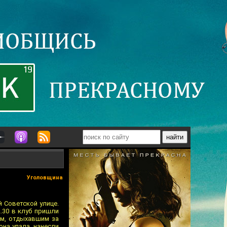
Уголовщина
й Советской улице.
.30 в клуб пришли
ам, отдыхавшим за
она упала, нанесли