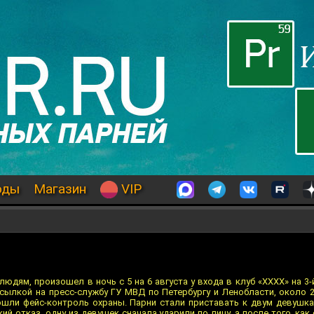
оды
Магазин
VIP
дям, произошел в ночь с 5 на 6 августа у входа в клуб «ХХХХ» на 3-
ссылкой на пресс-службу ГУ МВД по Петербургу и Ленобласти, около 2
ошли фейс-контроль охраны. Парни стали приставать к двум девушк
ий отказ, одну из девушек сначала ударили по лицу, а после того, как 