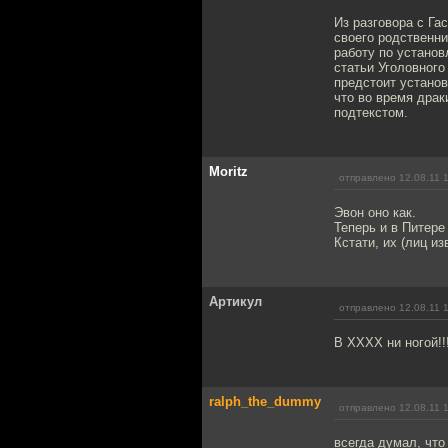
Из разговора с Г
своего родственни
работу по устано
статьи Уголовного
предстоит установ
что во время дра
подтекстом.
Moritz
отправлено 12.08.11 
Эвон оно как.
Теперь и в Питере
Кстати, их (лиц и
Артикул
отправлено 12.08.11 
В ХХХХ ни ногой!!
ralph_the_dummy
отправлено 12.08.11 
всегда думал, что