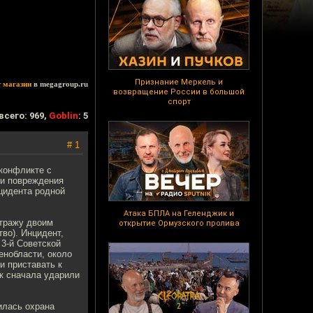
Признание Меркель и
т магазин
в megagroup.ru
возвращение России в большой
спорт
всего: 969,
Goblin
: 5
# 1
конфликте с
 и повреждения
цидента родной
Атака БПЛА на Геленджик и
стражу двоим
открытие Ормузского пролива
во). Инцидент,
 3-й Советской
енобласти, около
и приставать к
ек сначала ударили
илась охрана