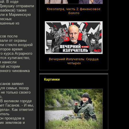
ой. В ходе
 Девушку отправили
Клеопатра, часть 2: финансовое
забеков) также
болото
или в Мариинскую
елесных
ершенные из
асов после
вали от охраны
ли стекло входной
оторое время
о курса Аграрного
тся хулиганство,
Вечерний Излучатель: Сердца
и нанесли
четырех
той истории
енного чиновника
Картинки
асанов заявил
для семьи, позор
 не только своего
ю,
«В великом городе
ет Гасанов. - И мы,
дела». Как отметил
итель
он проездом в
оих земляков и