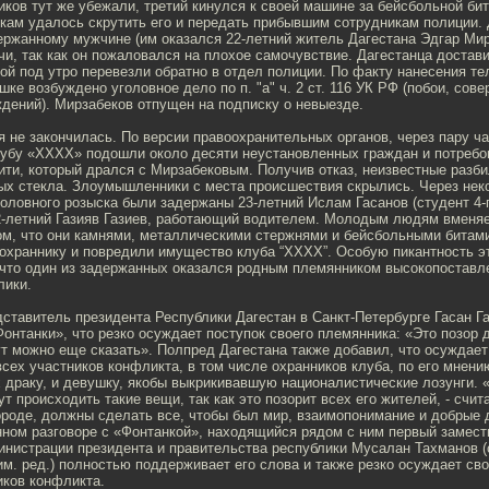
иков тут же убежали, третий кинулся к своей машине за бейсбольной бит
икам удалось скрутить его и передать прибывшим сотрудникам полиции.
ержанному мужчине (им оказался 22-летний житель Дагестана Эдгар Мир
и, так как он пожаловался на плохое самочувствие. Дагестанца достав
рой под утро перевезли обратно в отдел полиции. По факту нанесения т
ке возбуждено уголовное дело по п. "а" ч. 2 ст. 116 УК РФ (побои, сов
дений). Мирзабеков отпущен на подписку о невыезде.
я не закончилась. По версии правоохранительных органов, через пару ч
лубу «ХХХХ» подошли около десяти неустановленных граждан и потребо
ти, который дрался с Мирзабековым. Получив отказ, неизвестные разби
ных стекла. Злоумышленники с места происшествия скрылись. Через нек
оловного розыска были задержаны 23-летний Ислам Гасанов (студент 4-г
22-летний Газияв Газиев, работающий водителем. Молодым людям вменяе
ом, что они камнями, металлическими стержнями и бейсбольными битам
 охраннику и повредили имущество клуба “ХХХХ”. Особую пикантность э
, что один из задержанных оказался родным племянником высокопоставл
лики.
ставитель президента Республики Дагестан в Санкт-Петербурге Гасан Г
онтанки», что резко осуждает поступок своего племянника: «Это позор 
ут можно еще сказать». Полпред Дагестана также добавил, что осуждает
всех участников конфликта, в том числе охранников клуба, по его мнени
 драку, и девушку, якобы выкрикивавшую националистические лозунги. 
т происходить такие вещи, так как это позорит всех его жителей, - счита
ороде, должны сделать все, чтобы был мир, взаимопонимание и добрые 
нном разговоре с «Фонтанкой», находящийся рядом с ним первый замест
инистрации президента и правительства республики Мусалан Тахманов (
м. ред.) полностью поддерживает его слова и также резко осуждает св
иков конфликта.