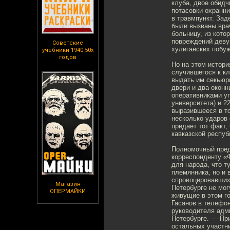
клуба, двое обидч
потасовки охранн
в травмпункт. Зад
были вызваны врач
больницу, из кото
повреждений девуш
Советские
хулиганских побуж
учебники 1940-50х
годов
Но на этом истори
случившегося к к
выдать им секьюри
двери и два окон
оперативниками уг
университета) и 
выразившееся в т
несколько ударов
придает тот факт
кавказской респуб
Полномочный пред
корреспонденту «Ф
для народа, что т
племянника, но и 
спровоцировавших
Магазин
Петербурге не могу
ОПЕРМАЙКИ
живущие в этом г
Гасанов в телефо
руководителя адм
Петербурге. — При
остальных участн