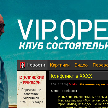
Картинки
Видео
Перев
Новости
Конфликт в ХХХХ
12.08.11 17:49 |
Goblin
|
969 комментариев
»
С мест сообщают:
Инцидент, вменяемый молодым лю
Как уже писала «Фонтанка» со 
трое молодых людей, но не пр
столиком на улице. Получив резк