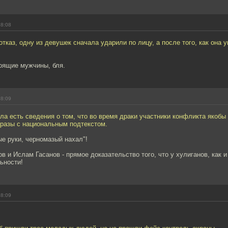
18:08
отказ, одну из девушек сначала ударили по лицу, а после того, как она 
тоящие мужчины, бля.
18:09
ла есть сведения о том, что во время драки участники конфликта якобы
разы с национальным подтекстом.
ые руки, черномазый нахал"!
в и Ислам Гасанов - прямое доказательство того, что у хулиганов, как и
ьности!
18:09