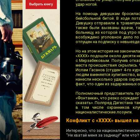
удар ногой.
На помощь девушкам бросилась
бейсбольной битой. В ходе пот
Девушку отправили в травмпунк
также были вызваны врачи, та
больницу, из которой под утро
возбуждено уголовное дело по п
отпущен на подписку о невыезде
Но на этом история не закончила
«ХХХХ» подошли около десяти н
с Мирзабековым. Получив отказ
места происшествия скрылись. 
Ислам Гасанов (студент 4-го ку
людям вменяется хулиганство, 
нанесли несколько ударов охран
факт, что один из задержанных
Полномочный представитель пре
«Фонтанки», что резко осуждает 
сказать». Полпред Дагестана так
в том числе охранников клу
националистические лозунги.
Конфликт с «ХХХХ» вышел на
Интересно, что за националистическ
"Не хватай меня за задницу!" или что?