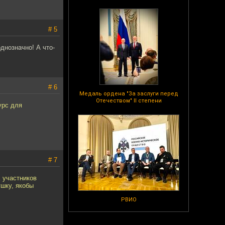
# 5
однозначно! А что-
# 6
Медаль ордена "За заслуги перед
Отечеством" II степени
урс для
# 7
х участников
ушку, якобы
РВИО