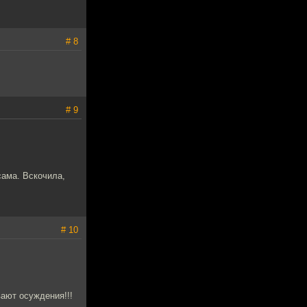
# 8
# 9
сама. Вскочила,
# 10
ают осуждения!!!