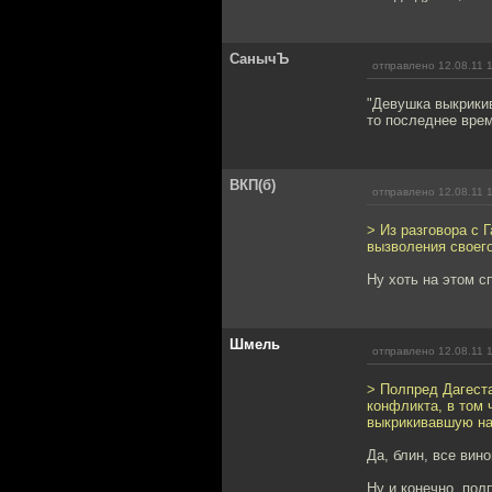
СанычЪ
отправлено 12.08.11 
"Девушка выкрики
то последнее врем
ВКП(б)
отправлено 12.08.11 
> Из разговора с
вызволения своего
Ну хоть на этом с
Шмель
отправлено 12.08.11 
> Полпред Дагеста
конфликта, в том 
выкрикивавшую на
Да, блин, все вин
Ну и конечно, пол