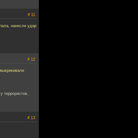
# 11
упала, нанесли удар
# 12
 выкрикивали
 у террористов,
# 13