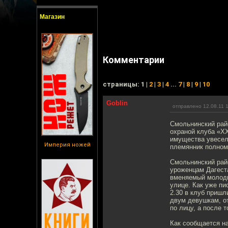
Магазин
Комментарии
cтраницы: 1 |
2
|
3
|
4
...
7
|
8
|
9
|
10
Goblin
отправлено 12.08.11 
Смольнинский рай
охраной клуба «Х
имущества увесел
Империя ножей
племянник полном
Смольнинский рай
уроженцам Дагеста
вменяемый молодым
улице. Как уже пи
2.30 в клуб пришл
двум девушкам, от
по лицу, а после т
Как сообщается н