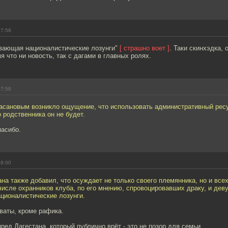
17:58
вающая националистические лозунги"
[ страшно воет ]
. Таки скинхэдка, 
я что ни новость, так с дагами в главных ролях.
17:58
 Гасановым возникло ощущение, что использовать административный рес
 родственника он не будет.
пасибо.
18:00
на также добавил, что осуждает не только своего племянника, но и все
числе охранников клуба, по его мнению, спровоцировавших драку, и дев
ционалистические лозунги.
оваты, кроме рафика.
пред Дагестана, который публично врёт - это не позор для семьи.