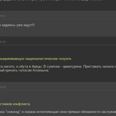
18:01
 надеюсь уже ищут!!!
18:05
 выкрикивавшую националистические лозунги.
а наголо, и обута в берцы. В сумочке - арматурина. Приставать начала 
авай кричать голосом Алоизыча.
18:08
стников конфликта.
чка "скинхед" и охрана исполняющая свои прямые обязанности заслужив