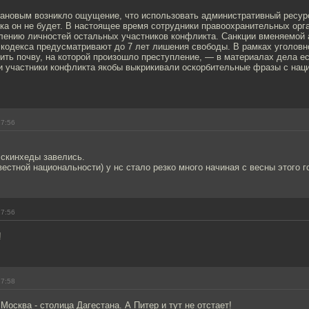
асановым возникло ощущение, что использовать административный ресур
ка он не будет. В настоящее время сотрудники правоохранительных орг
влению личностей остальных участников конфликта. Санкции вменяемой
 кодекса предусматривают до 7 лет лишения свободы. В рамках уголовн
ить почву, на которой произошло преступление, — в материалах дела ес
ки участники конфликта якобы выкрикивали оскорбительные фразы с на
17:56
 скинхеды завелись.
звестной национальности) у нс стало резко много начиная с весны этого г
17:56
!
17:58
 Москва - столица Дагестана. А Питер и тут не отстает!