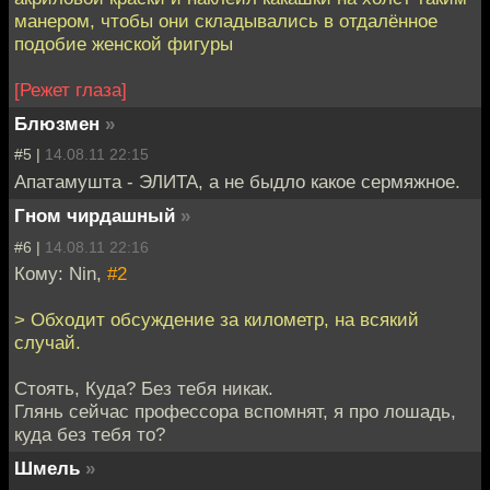
манером, чтобы они складывались в отдалённое
подобие женской фигуры
[Режет глаза]
Блюзмен
»
#5 |
14.08.11 22:15
Апатамушта - ЭЛИТА, а не быдло какое сермяжное.
Гном чирдашный
»
#6 |
14.08.11 22:16
Кому: Nin,
#2
> Обходит обсуждение за километр, на всякий
случай.
Стоять, Куда? Без тебя никак.
Глянь сейчас профессора вспомнят, я про лошадь,
куда без тебя то?
Шмель
»