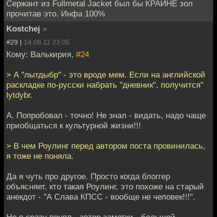
Сержант из Fullmetal Jacket был бы КРАЙНЕ зол
прочитав это. Инфа 100%
Kostchej
»
#29 |
14.08.11 23:05
Кому: Валькирия,
#24
> А "лытдыбр" - это вроде мем. Если на английской
раскладке по-русски набрать "дневник", получится"
lytdybr.
А. Попробовал - точно! Не знал - видать, надо чаще
приобщаться к культурной жизни!!!
> В чем Роулинг перед автором поста провинилась,
я тоже не поняла.
Да я чуть про другое. Просто когда блоггер
объясняет, кто такая Роулинг, это похоже на старый
анекдот - "А Слава КПСС - вообще не человек!!!".
Но я сразу понял - автор заметки - большой