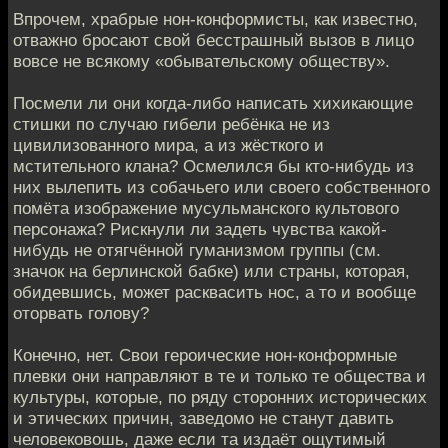
Впрочем, храбрые нон-конформисты, как известно,
отважно бросают свой бесстрашный вызов в лицо
вовсе не всякому «обывательскому обществу».
Посмели ли они когда-либо написать хихикающие
стишки по случаю гибели ребёнка не из
цивилизованного мира, а из жёсткого и
мстительного клана? Осмелился бы кто-нибудь из
них вылепить из собачьего или своего собственного
помёта изображение мусульманского культового
персонажа? Рискнули ли задеть чувства какой-
нибудь не отягчённой гуманизмом группы (см.
значок на берлинской бабке) или страны, которая,
обидевшись, может расквасить нос, а то и вообще
оторвать голову?
Конечно, нет. Свои героические нон-конформные
плевки они направляют в те и только те общества и
культуры, которые, по ряду сторонних исторических
и этических причин, заведомо не станут давить
человековошь, даже если та издаёт ощутимый