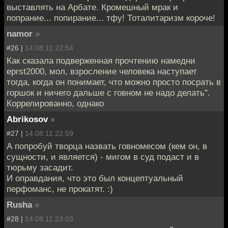
выставлять на Арбате. Кромешный мрак и
попрание... попирание... тфу! Тоталитаризм короче!
namor
»
#26 |
14.08.11 22:54
Как сказала подверженная прочтению намедни
eprst2000, мол, взросление человека наступает
тогда, когда он понимает, что можно просто посрать в
горшок и ничего дальше с говном не надо делать".
Коррелированно, однако
Abrikosov
»
#27 |
14.08.11 22:59
А попробуй творца назвать говномесом (кем он, в
сущности, и является) - мигом в суд подаст и в
тюрьму засадит.
И оправдания, что это был концептуальный
перфоманс, не прокатят. :)
Rusha
»
#28 |
14.08.11 23:03