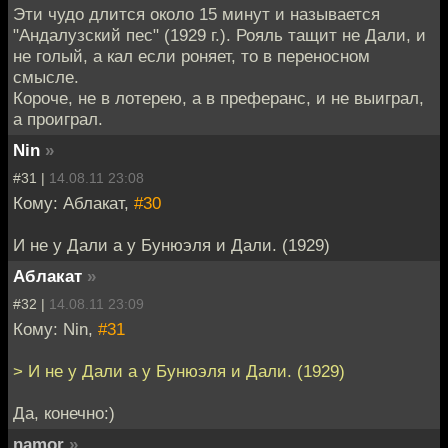
Эти чудо длится около 15 минут и называется
"Андалузский пес" (1929 г.). Рояль тащит не Дали, и
не голый, а кал если роняет, то в переносном
смысле.
Короче, не в лотерею, а в преферанс, и не выиграл,
а проиграл.
Nin
»
#31 |
14.08.11 23:08
Кому: Аблакат,
#30
И не у Дали а у Бунюэля и Дали. (1929)
Аблакат
»
#32 |
14.08.11 23:09
Кому: Nin,
#31
> И не у Дали а у Бунюэля и Дали. (1929)
Да, конечно:)
namor
»