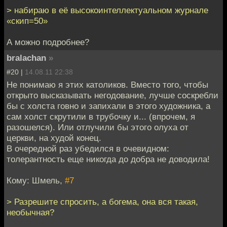
> набираю в её высокоинтеллектуальном журнале
«скип=50»
А можно подробнее?
bralachan
»
#20 |
14.08.11 22:38
Не понимаю я этих католиков. Вместо того, чтобы
открыто высказывать негодование, лучше соскребли
бы с холста говно и запихали в этого художника, а
сам холст скрутили в трубочку и... (впрочем, я
разошелся). Или отлучили бы этого олуха от
церкви, на худой конец.
В очередной раз убедился в очевидном:
толерантность еще никогда до добра не доводила!
Кому: Шмель,
#7
> Разрешите спросить, а богема, она вся такая,
необычная?