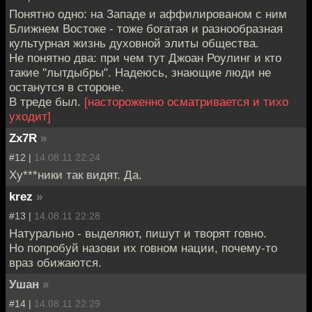
Понятно одно: на Западе и аффилированом с ним
Ближнем Востоке - тоже богатая и разнообразная
культурная жизнь духовной элиты общества.
Не понятно два: при чем тут Джоан Роулинг и кто
такие "лытдыбры". Надеюсь, знающие люди не
останутся в стороне.
В треде был.
[настороженно осматривается и тихо
уходит]
Zx7R
»
#12 |
14.08.11 22:24
Ху***ники так видят. Да.
krez
»
#13 |
14.08.11 22:28
Натурально - выделяют, пишут и творят говно.
Но попробуй назови их говном нации, почему-то
враз обижаются.
Ушан
»
#14 |
14.08.11 22:29