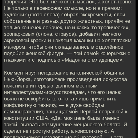
творения. Это был не «холст-масло», а холст-говно.
Не только в переносном смысле, но и в прямом:
художник (фото слева) собрал экскременты, свои
собственные и разных других животных, причём не
только кошечек-собачек, но и каких-то тропических,
зоопарковых (слона, страуса), добавил немного
акриловой краски и наклеил какашки на холст таким
манером, чтобы они складывались в отдалённое
подобие женской фигуры — той самой кочерыжки с
глазками и с подписью «Мадонна с младенцем».
Комментируя негодование католической общины
Нью-Йорка, изготовитель произведения искусства
пояснил в интервью, данном местным
интеллектуалам-искусствоведам, что его целью
было не оскорбить кого-то, а лишь применить
конфликтную технику, — в духе свободы
самовыражения, защищаемой Первой поправкой к
конституции США. «Да, моя цель была именно
такой: вызвать возмущение мещанского болота. Я
сделал не простую работу, а конфликтную. А
предсказуемое негодование обывателей — часть