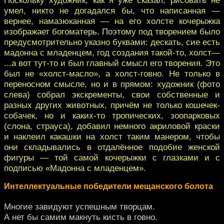
умел, никто не догадался бы, что написанная —
вернее, намазюканная — на его холсте кочерыжка
изображает богоматерь. Поэтому под творением было
предусмотрительно указно буквами: дескать, сие есть
мадонна с младенцем, год создания такой-то, холст—
...а вот тут-то и был главный смысл его творения. Это
был не «холст-масло», а холст-говно. Не только в
переносном смысле, но и в прямом: художник (фото
слева) собрал экскременты, свои собственные и
разных других животных, причём не только кошечек-
собачек, но и каких-то тропических, зоопарковых
(слона, страуса), добавил немного акриловой краски
и наклеил какашки на холст таким манером, чтобы
они складывались в отдалённое подобие женской
фигуры — той самой кочерыжки с глазками и с
подписью «Мадонна с младенцем».
Интеллектуальные победители мещанского болота
Многие завидуют успешным творцам.
А нет бы самим макнуть кисть в говно.