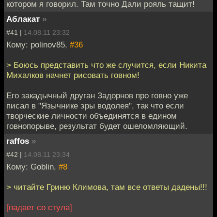
котором я говорил. Там точно Дали рояль тащит!
Аблакат
»
#41 |
14.08.11 23:32
Кому: polinov85,
#36
> Боюсь представить что же случится, если Никита
Михалков начнет рисовать говном!
Его закадычный друган Задорнов про говно уже
писал в "Язычнике эры водолея", так что если
творческие личности объединятся в едином
говнопорыве, результат будет ошеломляющий.
raffos
»
#42 |
14.08.11 23:34
Кому: Goblin,
#8
> читайте Гриню Климова, там все ответы дадены!!!
[падает со стула]