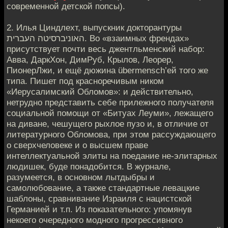
современной детской попсы).
2. Илья Циндлехт, выпускник докторантуры
האוניברסיטה העברית. Во «взаимных френдах»
присутствует почти весь джентльменский набор:
Авва, ДаркХон, ДимРуб, Крылов, Леорер,
ПионерЛжи, и ещё дюжина übermensch’ей того же
типа. Пишет под красноречивым ником
«Иерусалимский Обломов»: и действительно,
нетрудно представить себе прилежного получателя
социальной помощи от «Битуах Леуми», лежащего
на диване, чешущего рыхлое пузо и, в отличие от
литературного Обломова, при этом рассуждающего
о сверхчеловеке и о высшем праве
интеллектуальной элиты на поедание не-элитарных
людишек, буде понадобится. В журнале,
разумеется, в основном лытдыбры и
самолюбование, а также стандартные левацкие
шаблоны, сравнивание Израиля с нацистской
Германией и т.п. Из показательного: упомянув
некоего очередного модного прогрессивного