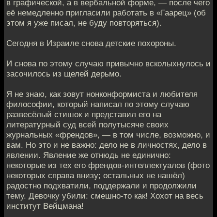
в графической, а в вербальной форме, — после чего
её немедленно пригласили работать в «Гаарец» (об
этом я уже писал, не буду повторяться).
Сегодня в Израиле снова детские похороны.
И снова по этому случаю привычно всколыхнулось и
засочилось из щелей дерьмо.
Я не знаю, как зовут нонконформиста и любителя
философии, который написал по этому случаю
развесёлый стишок и представил его на
литературный суд всей полутысяче своих
журнальных «френдов», — в том числе, возможно, и
вам. Но это и не важно: дело не в личностях, дело в
явлении. Явление же отнюдь не единично:
некоторые из тех его френдов-интеллектуалов (фото
некоторых справа внизу; остальных не нашёл)
радостно подхватили, поддержали и продолжили
тему. Девочку убили: смешно-то как! Хохот на весь
институт Вейцмана!