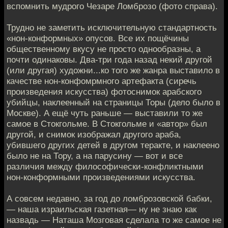
вспомнить мудрого Чезаре Ломброзо (фото справа).
Трудно не заметить исключительную стандартность
«нон-конформных» опусов. Все их пощёчины
общественному вкусу не просто однообразны, а
почти одинаковы. Два-три года назад некий другой
(или другая) художни...ко того же жанра выставило в
качестве нон-конфомрмного артефакта (сиречь
произведения искусства) фотоснимок арабского
убийцы, наклеенный на страницы Торы (дело было в
Москве). А ещё чуть раньше — выставили то же
самое в Стокгольме. В Стокгольме и «автор» был
другой, и снимок изображал другого араба,
убившего других детей в другом теракте, и наклеено
было не на Тору, а на парусину — вот и все
различия между философически-конфликтными
нон-конформными произведениями искусства.
А совсем недавно, за год до ломброзовской бабки,
— наша израильская газетная— ну не знаю как
назвадь — Наташа Мозговая сделала то же самое не