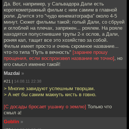
Да. Вот, например, у Сальвадора Дали есть
короткометражный фильм с ним самим в главной
роли. Длится это "чудо кинематографа" около 4-5
минут. Сюжет фильмы такой: голый Дали, со сбруей
и оглоблей на плечах, запряжен... роялем. На рояле
находятся полусгнившие трупы 2-х ослов, а Дали,
роняя кал, тащит все это хозяйство за собой.
Фильм имеет просто и очень скромное название...
что-то типа "Путь в вечность"
[заранее прошу
прощения, если воспроизвел название не точно]
, но
его смысл именно такой!
Mazdai
»
#21 |
14.08.11 22:38
> Многие завидуют успешным творцам.
> А нет бы самим макнуть кисть в говно.
[С досады бросает ушанку о землю]
Только что
смыл а!
Goblin
»