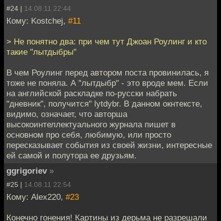
#24 |
14.08.11 22:44
Кому: Kostchej,
#11
> Не понятно два: при чем тут Джоан Роулинг и кто
такие "лытдыбры"
В чем Роулинг перед автором поста провинилась, я
тоже не поняла. А "лытдыбр" - это вроде мем. Если
на английской раскладке по-русски набрать
"дневник", получится" lytdybr. В данном окнтексте,
видимо, означает, что авторша
высокоинтеллектуального журнала пишет в
основном про себя, любимую, или просто
пересказывает события из своей жизни, интересные
ей самой и полутора ее друзьям.
ggrigoriev
»
#25 |
14.08.11 22:54
Кому: Alex220,
#23
Конечно гонения! Картины из дерьма не разрешали