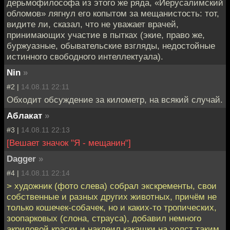
дерьмофилософа из этого же ряда, «Иерусалимский
обломов» лягнул его копытом за мещанистость: тот,
видите ли, сказал, что не уважает врачей,
принимающих участие в пытках (экие, право же,
буржуазные, обывательские взгляды, недостойные
истинного свободного интеллектуала).
Nin
»
#2 |
14.08.11 22:11
Обходит обсуждение за километр, на всякий случай.
Аблакат
»
#3 |
14.08.11 22:13
[Вешает значок "Я - мещанин"]
Dagger
»
#4 |
14.08.11 22:14
> художник (фото слева) собрал экскременты, свои
собственные и разных других животных, причём не
только кошечек-собачек, но и каких-то тропических,
зоопарковых (слона, страуса), добавил немного
акриловой краски и наклеил какашки на холст таким