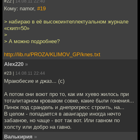
#22 |
14.08.11 22:40
Кому: namor,
#19
> набираю в её высокоинтеллектуальном журнале
«скип=50»
>
> А можно подробнее?
http://lib.ru/PROZA/KLIMOV_GP/knes.txt
Alex220
»
#23 |
14.08.11 22:44
Мракобесие и джаз... (с)
А потом они воют про то, как им хуево жилось при
тоталитарном кровавом совке, какие были гонения...
Пинок под срандель и днепрогресс строить, на...
В целом - попадается в авангарде иногда нечто
забавное, но чаще - вот так вот. Или гавном по
холсту или добро на гавно.
Валькирия
»