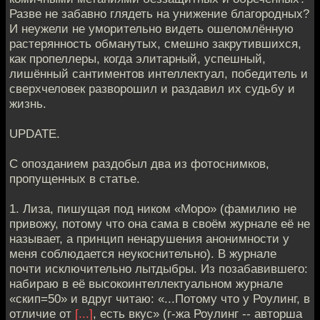
Разве не забавно глядеть на унижение благородных?
И неужели не уморительно видеть ошеломлённую
растерянность обманутых, смешно закрутившихся,
как пропеллеры, когда элитарный, успешный,
лишённый сантиментов интеллектуал, победитель и
сверхчеловек разворошил и раздавил их судьбу и
жизнь.
UPDATE.
С опозданием раздобыл два из фотоснимков,
пропущенных в статье.
1. Лиза, пишущая под ником «Моро» (фамилию не
привожу, потому что она сама в своём журнале её не
называет, а принцип ненарушения анонимности у
меня соблюдается неукоснительно). В журнале
почти исключительно лытдыбры. Из позабавившего:
набираю в её высокоинтеллектуальном журнале
«скип=50» и вдруг читаю: «...Потому что у Роулинг, в
отличие от
[...]
, есть вкус» (г-жа Роулинг -- авторша