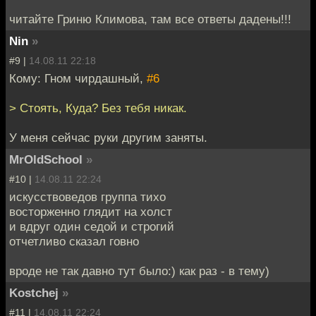
читайте Гриню Климова, там все ответы дадены!!!
Nin
»
#9 |
14.08.11 22:18
Кому: Гном чирдашный,
#6
> Стоять, Куда? Без тебя никак.
У меня сейчас руки другим заняты.
MrOldSchool
»
#10 |
14.08.11 22:24
искусствоведов группа тихо
восторженно глядит на холст
и вдруг один седой и строгий
отчетливо сказал говно
вроде не так давно тут было:) как раз - в тему)
Kostchej
»
#11 |
14.08.11 22:24