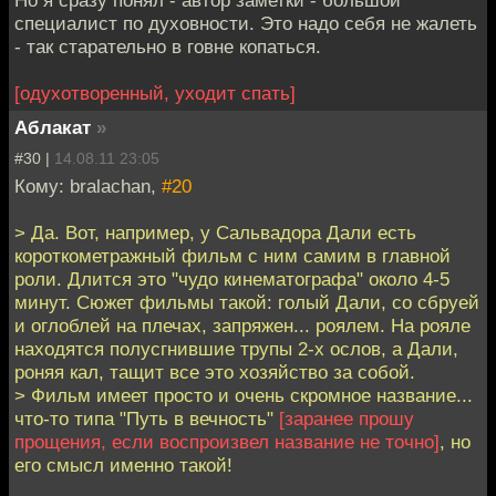
специалист по духовности. Это надо себя не жалеть
- так старательно в говне копаться.
[одухотворенный, уходит спать]
Аблакат
»
#30 |
14.08.11 23:05
Кому: bralachan,
#20
> Да. Вот, например, у Сальвадора Дали есть
короткометражный фильм с ним самим в главной
роли. Длится это "чудо кинематографа" около 4-5
минут. Сюжет фильмы такой: голый Дали, со сбруей
и оглоблей на плечах, запряжен... роялем. На рояле
находятся полусгнившие трупы 2-х ослов, а Дали,
роняя кал, тащит все это хозяйство за собой.
> Фильм имеет просто и очень скромное название...
что-то типа "Путь в вечность"
[заранее прошу
прощения, если воспроизвел название не точно]
, но
его смысл именно такой!