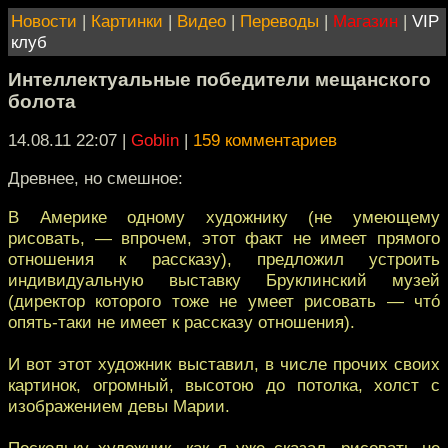
Новости
|
Картинки
|
Видео
|
Переводы
|
Магазин
|
VIP
клуб
Интеллектуальные победители мещанского
болота
14.08.11 22:07
|
Goblin
|
159 комментариев
Древнее, но смешное:
В Америке одному художнику (не умеющему
рисовать, — впрочем, этот факт не имеет прямого
отношения к рассказу), предложил устроить
индивидуальную выставку Бруклинский музей
(директор которого тоже не умеет рисовать — чтó
опять-таки не имеет к рассказу отношения).
И вот этот художник выставил, в числе прочих своих
картинок, огромный, высотою до потолка, холст с
изображением девы Марии.
Поскольку художник, как я уже сказал, рисовать не