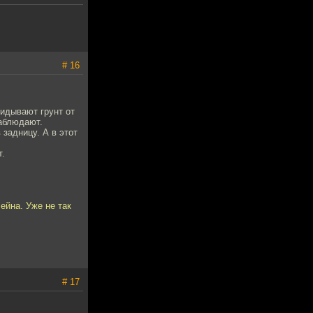
# 16
кидывают грунт от
наблюдают.
задницу. А в этот
т.
ейна. Уже не так
# 17