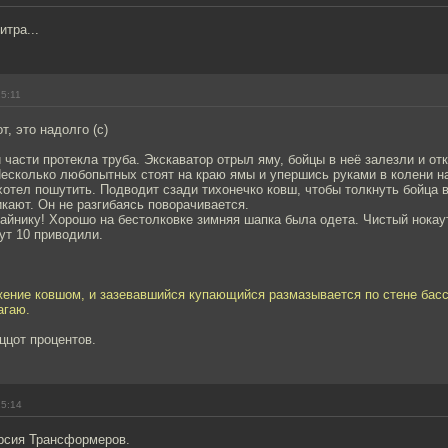
итра...
15:11
т, это надолго (с)
й части протекла труба. Экскаватор отрыл яму, бойцы в неё залезли и от
Несколько любопытных стоят на краю ямы и упершись руками в колени 
отел пошутить. Подводит сзади тихонечко ковш, чтобы толкнуть бойца в 
кают. Он не разгибаясь поворачивается.
йнику! Хорошо на бестолковке зимняя шапка была одета. Чистый нокау
ут 10 приводили.
жение ковшом, и зазевавшийся купающийся размазывается по стене басс
агаю.
ццот процентов.
15:14
ерсия Трансформеров.