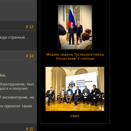
# 13
юди странные...
Медаль ордена "За заслуги перед
# 14
Отечеством" II степени
йна.
убоукладчиком, был
тался и получил
 экскаваторчик, на
ли прилетит таким
РВИО
# 15