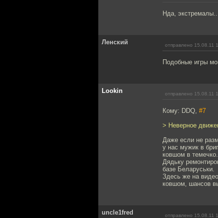
Нда, экстремалы..
Ленский
отправлено 15.08.11 
Подобные игры мог
Lookin
отправлено 15.08.11 
Кому: DDQ,
#7
> Неверное движе
Даже если не разм
у нас мужик в бри
ковшом в темечко.
Дядьку ремонтиров
базе Беларуськи.
Здесь же на видео
ковшом, шансов вы
uncle1fred
отправлено 15.08.11 