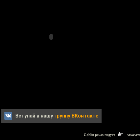
Вступай в нашу
группу ВКонтакте
Goblin рекомендует
заказат