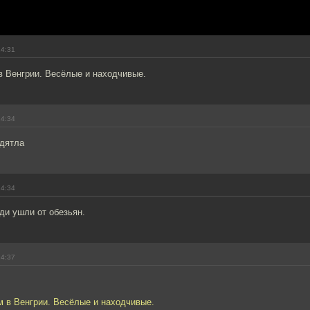
14:31
в Венгрии. Весёлые и находчивые.
14:34
 дятла
14:34
ди ушли от обезьян.
14:37
м в Венгрии. Весёлые и находчивые.