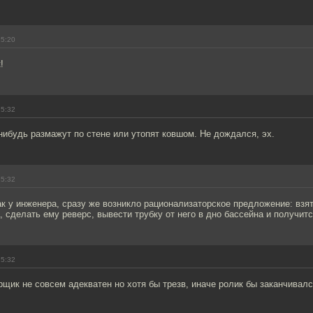
15:20
!
15:32
нибудь размажут по стене или утопят ковшом. Не дождался, эх.
15:32
как у инженера, сразу же возникло рационализаторское предложение: взя
, сделать ему реверс, вывести трубку от него в дно бассейна и получит
15:32
щик не совсем адекватен но хотя бы трезв, иначе ролик бы заканчивалс