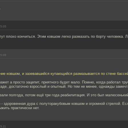
.
15:05
ут плохо кончиться. Этим ковшом легко размазать по борту человека. Л
15:08
ние ковшом, и зазевавшийся купающийся размазывается по стене бассе
ажет а просто зацепит, приятного будет мало. Помню, когда работал тр
гаде, достаточно взрослый и опытный. Но тем не менее, однажды замеч
али полгода, потом ещё три года реабилитация. И это был малюсенький
 - здоровенная дура с полуторакубовым ковшом и огромной стрелой. Ес
жить практически нет.
15:11