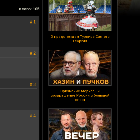
всего: 105
# 1
О предстоящем Турнире Святого
Георгия
# 2
# 3
Признание Меркель и
возвращение России в большой
спорт
# 4