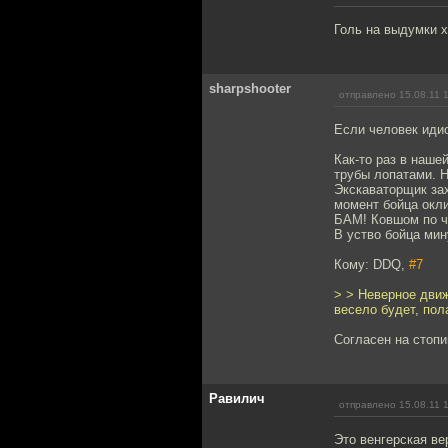
Голь на выдумки х
sharpshooter
отправлено 15.08.11 
Если человек идио
Как-то раз в наше
трубы лопатами. 
Экскаваторщик зах
момент бойца окли
БАМ! Ковшом по ча
В уство бойца мин
Кому: DDQ,
#7
> > Неверное дви
весело будет, пол
Согласен на стопи
Равилич
отправлено 15.08.11 
Это венгерская в