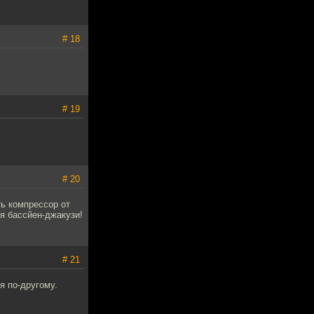
# 18
# 19
# 20
ть компрессор от
ся бассйен-джакузи!
# 21
я по-другому.