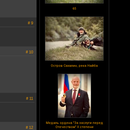
65
# 9
# 10
Остров Сахалин, река Найба
# 11
Медаль ордена "За заслуги перед
Отечеством" II степени
# 12