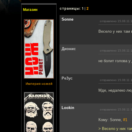
cтраницы: 1 |
2
Магазин
Sonne
отправлено 15.08.11 
Весело у них там 
Дионис
отправлено 15.08.11 
не болит голова у
Pe3yc
отправлено 15.08.11 
Империя ножей
Мде, недалеко лю
Lookin
отправлено 15.08.11 
Кому: Sonne,
#1
> Весело у них та