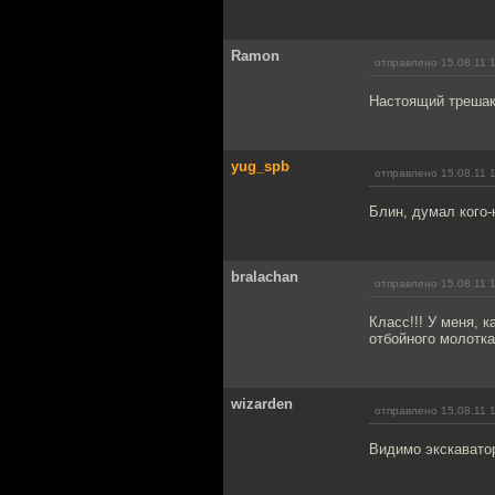
Ramon
отправлено 15.08.11 
Настоящий трешак
yug_spb
отправлено 15.08.11 
Блин, думал кого-
bralachan
отправлено 15.08.11 
Класс!!! У меня, 
отбойного молотка
wizarden
отправлено 15.08.11 
Видимо экскаватор