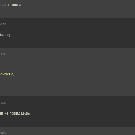
усают локти
14:50
йленд.
14:54
нейленд.
14:55
ни не повидаешь
15:02