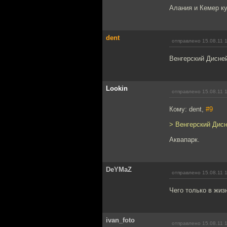
Алания и Кемер к
dent
отправлено 15.08.11 
Венгерский Дисне
Lookin
отправлено 15.08.11 
Кому: dent,
#9
> Венгерский Дис
Аквапарк.
DeYMaZ
отправлено 15.08.11 
Чего только в жиз
ivan_foto
отправлено 15.08.11 