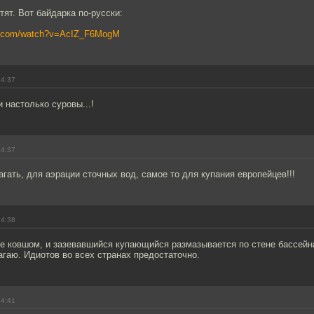
тят. Вот байдарка по-русски:
be.com/watch?v=AcIZ_F6MogM
14:37
 настолько суровы...!
14:37
агать, для аэрации сточных вод, самое то для купания европейцев!!!
14:38
е ковшом, и зазевавшийся купающийся размазывается по стене бассейна
агаю. Идиотов во всех странах предостаточно.
14:41