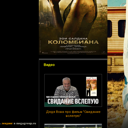
Видео
Дядя Вова про фильм "Свидание
вслепую"
ь
лендинг
в megagroup.ru