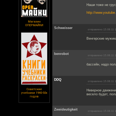
Наши тоже не грус
http://www.youtu
Магазин
ОПЕРМАЙКИ
Schweisser
отправлено 15.08.11 
Венгерские мужики
benrobot
отправлено 15.08.11 
бассейн, надо пол
DDQ
отправлено 15.08.11 
Советские
Неверное движени
учебники 1940-50х
весело будет, пол
годов
Zweideutigkeit
отправлено 15.08.11 