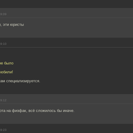
19:09
, эти юристы
19:10
не было
любили!
кам специализируется.
19:12
ота на физфак, всё сложилось бы иначе.
19:23