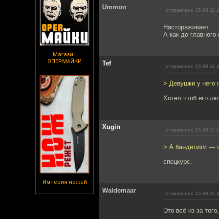
Ummon
отправлено 15.08.11 
Настораживает.
А как до главного
Магазин
ОПЕРМАЙКИ
Tef
отправлено 15.08.11 
> Девушки у него 
Хотел чтоб его лю
Xugin
отправлено 15.08.11 
> А бандитизм — э
спецкурс.
Империя ножей
Waldemaar
отправлено 15.08.11 
Это всё из-за тог