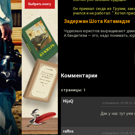
Он приехал сюда из Грузии, за
учился и не работал. " Хотел при
Задержан Шота Катамадзе
Чудесных юристов выращивают демо
А бандитизм — это, надо понимать, ю
Комментарии
cтраницы: 1
HijaQ
отправлено 15.08.11 
Дак у нас тут уже
raffos
отправлено 15.08.11 