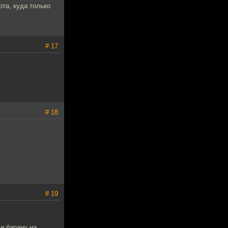
ота, куда только
# 17
# 18
# 19
ли барану на