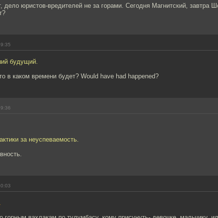
, дело юристов-вредителей не за горами. Сегодня Магнитский, завтра Ш
т?
19:35
ий будущий.
то в каком времени будет? Would have had happened?
19:36
актики за неуспеваемость.
вность.
20:03
1
о горным вахлакам по тулумбасу, кому присунуть- девочке, мальчику, и