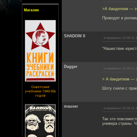
>А бандитизм — эт
Магазин
Проводят в ролев
SHADOW II
отправлено 15.08.11 
"Нашествие юрист
Dagger
отправлено 15.08.11 
> А бандитизм — э
Советские
Шоту cняли с прак
учебники 1940-50х
годов
mauser
отправлено 15.08.11 
Так это повсемест
универа страны. Ч