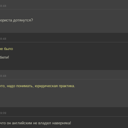
18:48
 юриста дотянутся?
18:48
не было
били!
18:48
то, надо понимать, юридическая практика.
19:09
о,что он английским не владел наверняка!