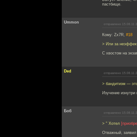
пастбище.
Ummon
отправлено 15.08.11 
Кому: Zx7R,
#18
> Или за неэффек
С хвостом на экз
Ded
отправлено 15.08.11 
> бандитизм — это
Изучение изнутри 
Боб
отправлено 15.08.11 
> " Хотел
[приобре
Отважный, заявил