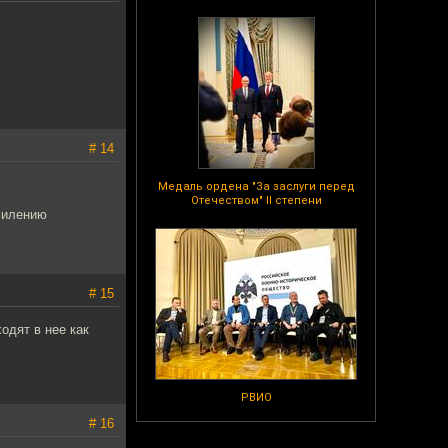
# 14
Медаль ордена "За заслуги перед
Отечеством" II степени
силению
# 15
одят в нее как
РВИО
# 16