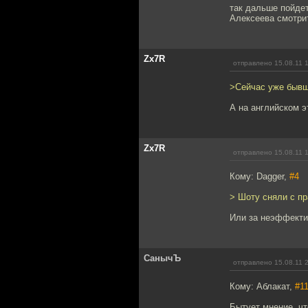
так дальше пойдет
Алексеева смотри
Zx7R
отправлено 15.08.11 
>Сейчас уже бывш
А на английском э
Zx7R
отправлено 15.08.11 
Кому: Dagger,
#4
> Шоту cняли с пр
Или за неэффекти
СанычЪ
отправлено 15.08.11 
Кому: Аблакат,
#1
Бытует мнение, чт