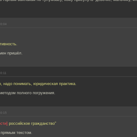
20:04
тивность.
амен пришёл.
20:11
, надо понимать, юридическая практика.
методом полного погружения.
20:15
сти]
российское гражданство"
 прямым текстом.