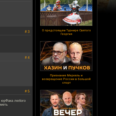
О предстоящем Турнире Святого
# 3
Георгия
# 4
Признание Меркель и
возвращение России в большой
спорт
# 5
с юрФака любого
иметь