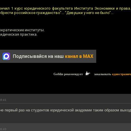
кончил 1 курс юридического факультета Института Экономики и права.
обрести российское гражданство"... "Девушки у него не было"...
кратические институты.
ридическая практика.
Подписывайся на наш
канал в MAX
Goblin рекомендует
заказывать
одностранич
18:41
 не первый раз на студентов юридической академии таким образом выход
18:43