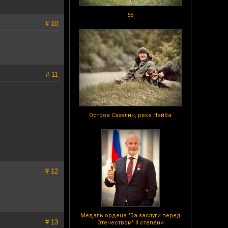
65
# 10
# 11
Остров Сахалин, река Найба
# 12
Медаль ордена "За заслуги перед
# 13
Отечеством" II степени