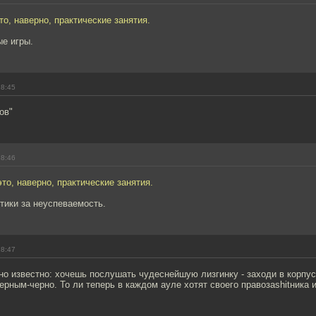
о, наверно, практические занятия.
ые игры.
18:45
ов"
18:46
то, наверно, практические занятия.
тики за неуспеваемость.
18:47
но известно: хочешь послушать чудеснейшую лизгинку - заходи в корпу
ерным-черно. То ли теперь в каждом ауле хотят своего правозаshitника 