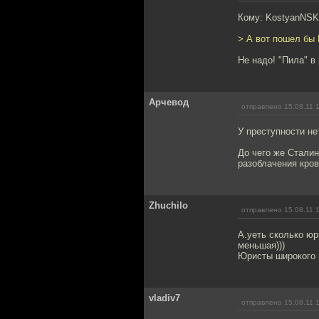
Кому: KostyanNS
> А вот пошел бы
Не надо! "Пила" в 
Арчевод
отправлено 15.08.11 
У преступности не
До чего же Стали
разоблачения кров
Zhuchilo
отправлено 15.08.11 
А.уеть сколько юр
меньшая)))
Юристы широкого 
vladiv7
отправлено 15.08.11 