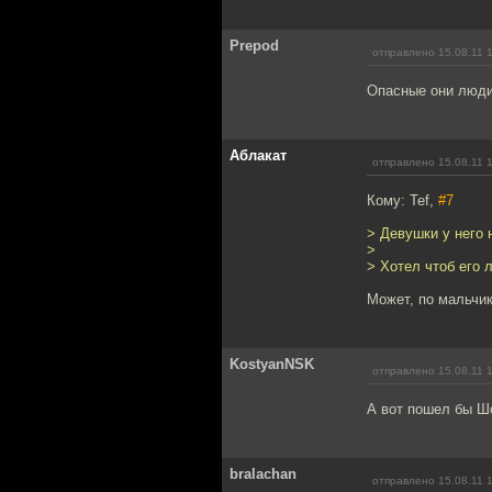
Prepod
отправлено 15.08.11 
Опасные они люди
Аблакат
отправлено 15.08.11 
Кому: Tef,
#7
> Девушки у него 
>
> Хотел чтоб его 
Может, по мальчи
KostyanNSK
отправлено 15.08.11 
А вот пошел бы Ш
bralachan
отправлено 15.08.11 