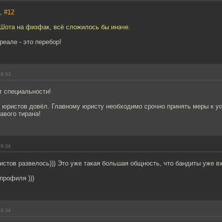
K,
#12
 Шота на физфак, всё сложилось бы иначе.
реале - это перебор!
19:33
т специальности!
н юристов довёл. Главному юристу необходимо срочно принять меры к у
авого тирана!
19:34
истов развелось))) Это уже такая большая общность, что бандиты уже вх
профиля )))
19:34