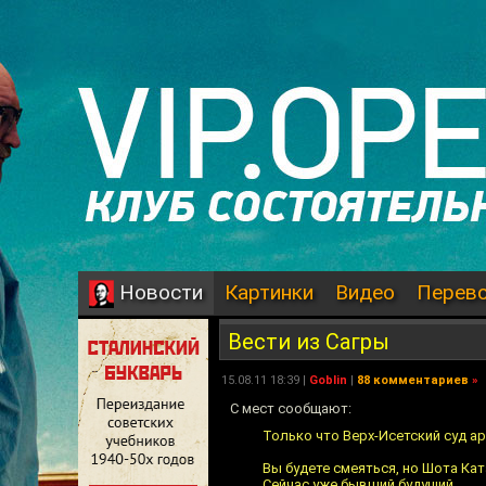
Картинки
Видео
Перев
Новости
Вести из Сагры
15.08.11 18:39 |
Goblin
|
88 комментариев
»
С мест сообщают:
Только что Верх-Исетский суд а
Вы будете смеяться, но Шота Ка
Сейчас уже бывший будущий.