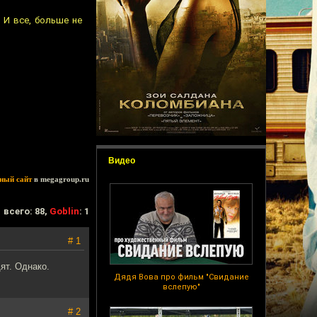
 И все, больше не
Видео
ный сайт
в megagroup.ru
всего: 88,
Goblin
: 1
# 1
ят. Однако.
Дядя Вова про фильм "Свидание
вслепую"
# 2