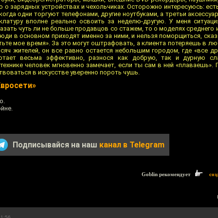
ю о зарядных устройствах и чехольчиках. Осторожно интересуюсь: ест
когда одни торгуют телефонами, другие ноутбуками, а третьи аксессуа
клатуру вполне реально освоить за неделю-другую. У меня ситуаци
азать чуть ли не больше продавцов со стажем, то о моделях среднего 
люди в основном приходят именно за ними, и нельзя поморщиться, сказ
тьте мое время». За это могут оштрафовать, а клиента потеряешь в лю
сяч жителей, он все равно остается небольшим городом, где «все дру
отает весьма эффективно, разнося как добрую, так и дурную сла
технике человек мгновенно замечает, если ты сам в ней «плаваешь». 
твоваться в искусстве уверенно пороть чушь.
Евросети»
о.
йне.
Подписывайся на наш
канал в Telegram
Goblin рекомендует
соз
01:56