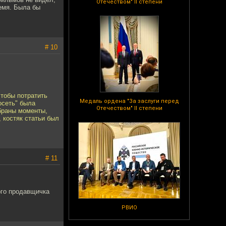
Отечеством" II степени
ремя. Была бы
# 10
чтобы потратить
Медаль ордена "За заслуги перед
осеть" была
Отечеством" II степени
браны моменты,
 костяк статьи был
# 11
ого продавщичка
РВИО