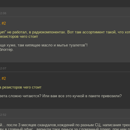
02:06
,
#2
 дип" не работал, в радиокомпонентах. Вот там ассортимент такой, что хо
езисторов чего стоит
еще хуже, там кипящее масло и мытье туалетов"!
блоггер.
02:07
,
#2
 резисторов чего стоит
вета сложно читаются? Или вам все это кучкой в пакете привозили?
02:52
ой... после 3 месяцев скандалов,хождений по разным СЦ, написания трех
у в главный офис,, вернули таки деньги за сломанный плеер. при чем 