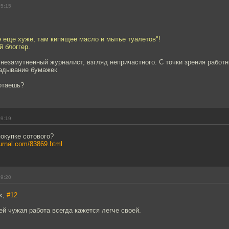
05:15
 еще хуже, там кипящее масло и мытье туалетов"!
 блоггер.
- незамутненный журналист, взгляд непричастного. С точки зрения работ
ладывание бумажек
ботаешь?
09:19
покупке сотового?
ournal.com/83869.html
09:20
x,
#12
й чужая работа всегда кажется легче своей.