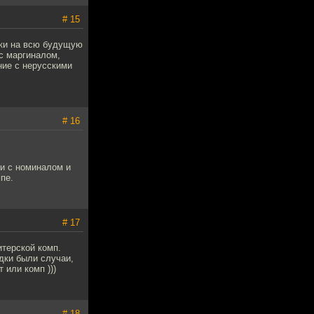
# 15
оки на всю будущую
 с маргиналом,
ние с нерусскими
# 16
ии с номиналом и
пе.
# 17
итерской комп.
едки были случаи,
 или комп )))
# 18