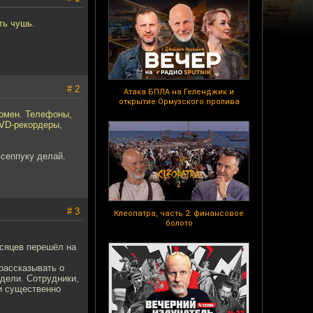
ть чушь.
# 2
Атака БПЛА на Геленджик и
открытие Ормузского пролива
ромен. Телефоны,
DVD-рекордеры,
 сеппуку делай.
# 3
Клеопатра, часть 2: финансовое
болото
есяцев перешёл на
рассказывать о
идели. Сотрудники,
ли существенно