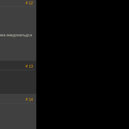
# 12
ника макдональдса
# 13
# 14