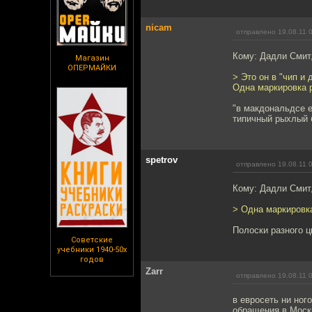
nicam
отправлено 19.08.11 
Кому: Дадли Смит
Магазин
ОПЕРМАЙКИ
> Это он в "чип и
Одна маркировка р
"в макдональдсе 
типичный рыхлый 
spetrov
отправлено 19.08.11 
Кому: Дадли Смит
> Одна маркировка
Полоски разного ц
Советские
учебники 1940-50х
годов
Zarr
отправлено 19.08.11 
в евросеть ни ног
обращения в Москв