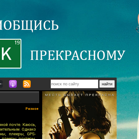
Разное
ной почте. Каюсь,
ушительным. Однако
ны, плееры, GPS-
 плееры, роутеры,