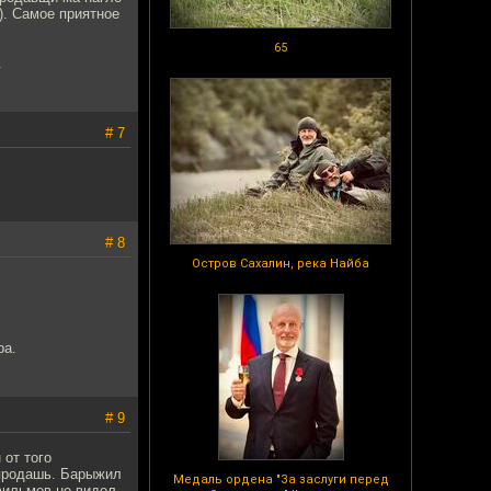
). Самое приятное
65
.
# 7
# 8
Остров Сахалин, река Найба
ра.
# 9
 от того
е продашь. Барыжил
Медаль ордена "За заслуги перед
фильмов не видел,