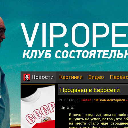
Картинки
Видео
Перев
Новости
Продавец в Евросети
19.08.11 01:51 |
Goblin
|
100 комментариев
»
Цитата:
В ночь перед выходом на работ
выучить не успел, потому что о
на месте стало еще страшнее
навигаторы, фотоаппараты, ноу