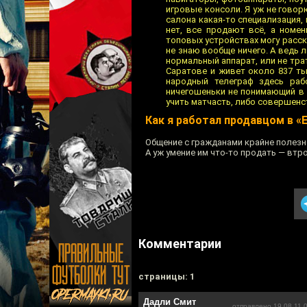
игровые консоли. Я уж не говор
салона какая-то специализация, 
нет, все продают всё, а номен
топовых устройствах могу расск
не знаю вообще ничего. А ведь 
нормальный аппарат, или не тра
Саратове и живет около 837 ты
народный телеграф здесь раб
ничегошеньки не понимающий в 
учить матчасть, либо совершенс
Как я работал продавцом в «
Общение с гражданами крайне полезн
А уж умение им что-то продать — втро
Комментарии
cтраницы: 1
Дадли Смит
отправлено 19.08.11 