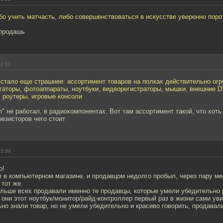
о учить матчасть, либо совершенствоваться в искусстве уверенно поро
 продашь
02:01
 стало еще страшнее: ассортимент товаров на полках действительно ог
гаторы, фотоаппараты, ноутбуки, видеорегистраторы, мышки, внешние 
 роутеры, игровые консоли
ип" не работал, в радиокомпонентах. Вот там ассортимент такой, что хоть
езисторов чего стоит
02:04
о!
л в компьютерном магазине, и продавцом недолго пробыл, через пару м
 тот же.
больше всех продавали именно те продавцы, которые умели убедительно 
 они этот ноутбук/монитор/райд-контроллер первый раз в жизни сами ув
но знали товар, но не умели убедительно и красиво говорить, продава