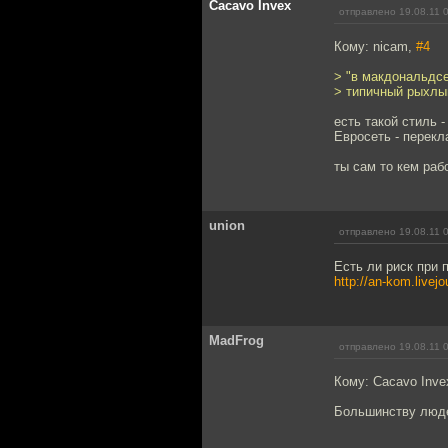
Cacavo Invex
отправлено 19.08.11 
Кому: nicam,
#4
> "в макдональдсе
> типичный рыхлый
есть такой стиль 
Евросеть - перек
ты сам то кем ра
union
отправлено 19.08.11 
Есть ли риск при 
http://an-kom.livej
MadFrog
отправлено 19.08.11 
Кому: Cacavo Inve
Большинству люде