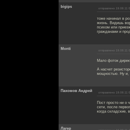
bigips
отправлено 19.08.11 
тоже начинал в ро
жизнь. Видишь вор
психом или приез
гражданами и прод
Monti
отправлено 19.08.11 
Мало фоток дирек
А насчет резистор
мощностью. Ну и, 
Пахомов Андрей
отправлено 19.08.11 
Пост просто ни о 
сети, после перво
когда складские, 
Лагер