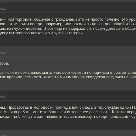
09:22
зничной торговле. общение с гражданами это не просто полезно, это ур
ов потом почти всегда, например, или находишь на раз-два общий язык
жим из глухой деревни. В рознице не задержался, пошел дальше в обще
ажу им товаров несколько другой категории.
09:39
тора.
ов - они в нормальных магазинах сортируются по ящичкам в соответств
как правило, есть хоть какая-то минимальная складская базулька на ком
09:42
чем. Проработав в молодости пол-года нач.склада и тех.службы одной П
го месяца работы мог и то больше и интереснее рассказать. Кстати, нер
выходя на 5 минут в зал - вынести товар манагеру, походя продавали ноут