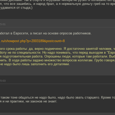
л, что все зашибись, и народ брал, а я нормальную деньгу греб на то в
 удавился от стыда;)
05:01
аботал в Евросети, а писал на основе опросов работников.
ws.ru/showpost.php?p=2003189&postcount=8
ого срока работы: да, верно подмечено. Я достаточно занятой человек, 
боту не по специальности. Но надо понимать, что перед выходом в "Евр
я подготовительная работа. Опрошены люди, которые там работали. Вы
нить. В ходе работы задано множество вопросов коллегам. Грубо говоря,
мне надо было лишь заполнить его деталями.
05:03
таком тоне общаться не надо было, надо было звать старшего. Кроме т
 и ни практики, ни законов не знает.