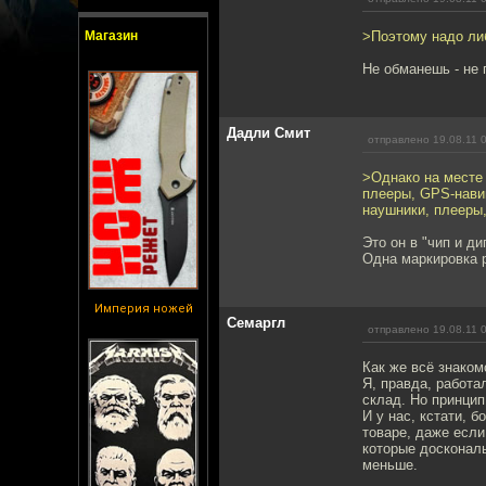
Магазин
>Поэтому надо либ
Не обманешь - не
Дадли Смит
отправлено 19.08.11 
>Однако на месте
плееры, GPS-нави
наушники, плееры,
Это он в "чип и д
Одна маркировка р
Империя ножей
Семаргл
отправлено 19.08.11 
Как же всё знаком
Я, правда, работа
склад. Но принцип
И у нас, кстати, 
товаре, даже если
которые доскональ
меньше.