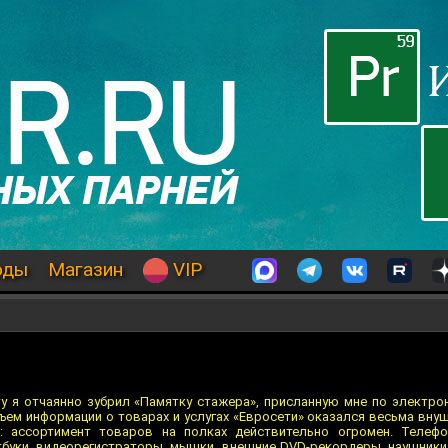
оды
Магазин
VIP
у я отчаянно зубрил «Памятку стажера», присланную мне по электрон
бъем информации о товарах и услугах «Евросети» оказался весьма вн
: ассортимент товаров на полках действительно огромен. Телефо
тбуки, видеорегистраторы, мышки, внешние DVD-рекордеры, наушники,