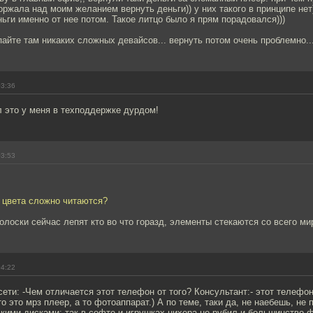
оржала над моим желанием вернуть деньги)) у них такого в принципе нет
ьги именно от нее потом. Такое литцо было я прям порадовался)))
пайте там никаких сложных девайсов... вернуть потом очень проблемно..
03:36
л это у меня в техподдержке дурдом!
03:53
 цвета сложно читаются?
олоски сейчас лепят кто во что горазд, элементы стекаются со всего ми
04:22
ети: -Чем отличается этот телефон от того? Консультант:- этот телефон
то это мрз плеер, а то фотоаппарат.) А по теме, таки да, не наебешь, н
кими дисками: так в софте и игрушках нихера не рубил и большинство 