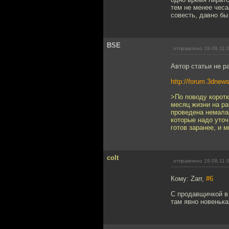
тем не менее чеса
совесть, давно бы
BSE
отправлено 19.08.11 
Автор статьи не р
http://forum.3dne
>По поводу коротк
месяц жизни на ра
проведена немала
которые надо уточ
готов заранее, и 
colt
отправлено 19.08.11 
Кому: Zarr,
#6
С продавщичкой в 
там явно новенькая