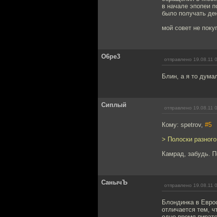
в начале эпопеи п
было получать ден
мой совет не поку
O6pe3
отправлено 19.08.11 
Блин, а я то дума
Сиплый
отправлено 19.08.11 
Кому: spetrov,
#5
> Полоски разного
Камрад, забудь. П
СанычЪ
отправлено 19.08.11 
Блондинка в Еврос
отличается тем, ч
одно время пиратс