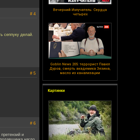
Вечерний Излучатель: Сердца
# 4
четырех
ть сеппуку делай.
Goblin News 205: террорист Павел
Дуров, смерть академика Зезина,
# 5
масло из канализации
Картинки
# 6
 претензий и
продавщичка нагло