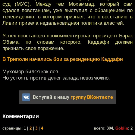
суд (МУС). Между тем Мохаммад, который сам
сдался повстанцам, уже выступил с обращением по
телевидению, в котором признал, что к восстанию в
Ливии привела недальновидная политика властей.
Успех повстанцев прокомментировал президент Барак
Обама, по словам которого, Каддафи должен
признать свое поражение.
В Триполи начались бои за резиденцию Каддафи
Мухомор бился как лев.
Но устоять против денег запада невозможно.
Вступай в нашу
группу ВКонтакте
Комментарии
cтраницы: 1 |
2
|
3
|
4
всего: 304,
Goblin
: 2