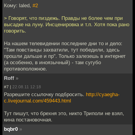
Кому: laled,
#2
> Говорят, что пиздежь. Правды не более чем при
высадке на луну. Инсценировка и т.п. Хотя пока рано
говорить.
На нашем телевидении последние дни то и дело:
"Там повстанцы захватили, тут победили, здесь
прошли дальше и пр". Только залезешь в интернет
(а особенно, в иноязычный) - там сугубо
противоположное.
Roff
»
#7 |
22.08.11 12:18
Разрешите ссылочку подбросить.
http://cyaegha-
c.livejournal.com/459443.html
Тут пишут, что брехня это, никто Триполи не взял,
кина постановочная.
bqbr0
»