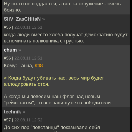
Ну он-то не поддастся, а вот за окружение - очень
боязно.
SliV_ZasCHitaN
»
#55 |
22.08.11 12:51
когда люди вместо хлеба получат демократию будут
вспоминать полковника с грустью.
chum
»
#56 |
22.08.11 12:51
Кому: Танча,
#48
> Когда будут убивать нас, весь мир будет
аплодировать стоя.
А когда мы повесим наш флаг над новым
"рейхстагом", то все запишутся в победители.
technik
»
#57 |
22.08.11 12:52
До сих пор "повстанцы" показывали себя