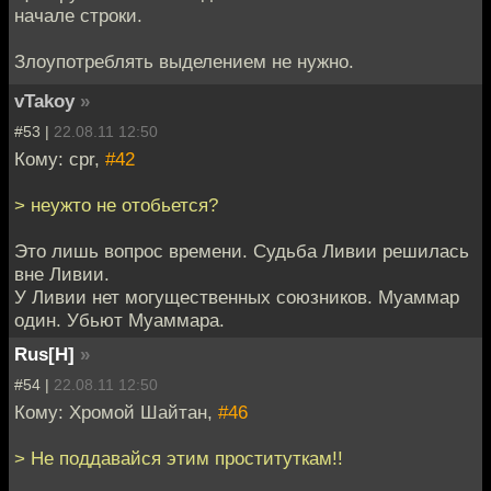
начале строки.
Злоупотреблять выделением не нужно.
vTakoy
»
#53 |
22.08.11 12:50
Кому: cpr,
#42
> неужто не отобьется?
Это лишь вопрос времени. Судьба Ливии решилась
вне Ливии.
У Ливии нет могущественных союзников. Муаммар
один. Убьют Муаммара.
Rus[H]
»
#54 |
22.08.11 12:50
Кому: Хромой Шайтан,
#46
> Не поддавайся этим проституткам!!