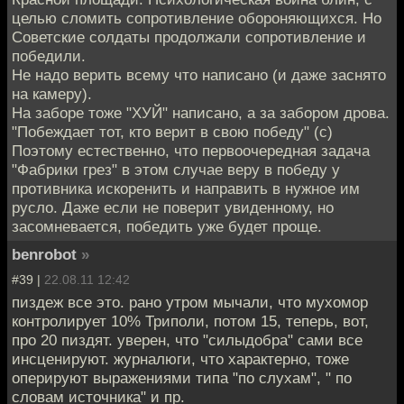
целью сломить сопротивление обороняющихся. Но
Советские солдаты продолжали сопротивление и
победили.
Не надо верить всему что написано (и даже заснято
на камеру).
На заборе тоже "ХУЙ" написано, а за забором дрова.
"Побеждает тот, кто верит в свою победу" (с)
Поэтому естественно, что первоочередная задача
"Фабрики грез" в этом случае веру в победу у
противника искоренить и направить в нужное им
русло. Даже если не поверит увиденному, но
засомневается, победить уже будет проще.
benrobot
»
#39 |
22.08.11 12:42
пиздеж все это. рано утром мычали, что мухомор
контролирует 10% Триполи, потом 15, теперь, вот,
про 20 пиздят. уверен, что "силыдобра" сами все
инсценируют. журналюги, что характерно, тоже
оперируют выражениями типа "по слухам", " по
словам источника" и пр.