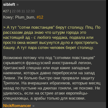
sibleft
»
#27 |
22.08.11 12:33
Кому: Plum_bum,
#12
> А тут "сотни повстанцев" берут столицу. Ппц. По
рассказам деда знаю что штурм города это
настоящий ад - с любого чердака, подвала или
просто окна может высунутся дуло и прострелить
башку. А тут пара сотен человек берет столицу.
Возможно потому что под "сотнями повстанцев"
скрывается французский иностранный легион,
британский спецназ или еще какие западные
наемники, которых давно перебросили на запад
Ливии. Уж больно быстро они прорвали защиту
Триполи. На вчерашних ибрагимов, которые месяц
назад по пустыне на джипах гоняли, не похоже. Не
удивлюсь, если на острие атаки европейцы-
спецназовцы, а арабы только для масовки.
NickRomancer
»