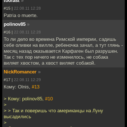
toofast
»
#15 |
22.08.11 12:28
Patria o muerte.
polinov85
»
#16 |
22.08.11 12:28
То ли дело во времена Римской империи, садишь
себе оливки на вилле, ребеночка зачал, а тут глянь -
месяц назад оказывается Карфаген был разрушен.
Так с тех пор ничего не изменилось, не собака
виляет хвостом, а хвост виляет собакой.
NickRomancer
»
#17 |
22.08.11 12:29
Кому: Olnis,
#13
> Кому: polinov85,
#10
>
> > Так и поверишь что американцы на Луну
высадились
>