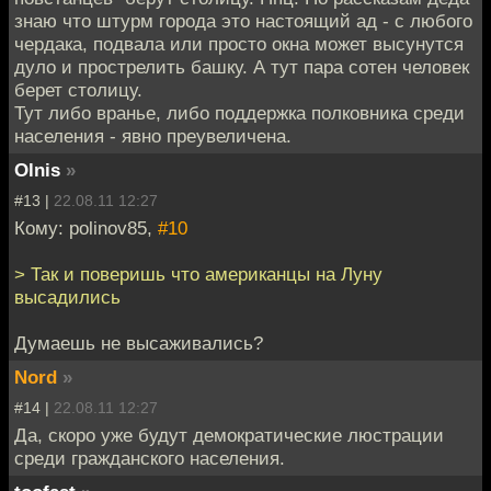
знаю что штурм города это настоящий ад - с любого
чердака, подвала или просто окна может высунутся
дуло и прострелить башку. А тут пара сотен человек
берет столицу.
Тут либо вранье, либо поддержка полковника среди
населения - явно преувеличена.
Olnis
»
#13 |
22.08.11 12:27
Кому: polinov85,
#10
> Так и поверишь что американцы на Луну
высадились
Думаешь не высаживались?
Nord
»
#14 |
22.08.11 12:27
Да, скоро уже будут демократические люстрации
среди гражданского населения.