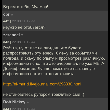
Верим в тебя, Муамар!
cpr
»
#42 |
22.08.11 12:44
неужто не отобьется?
zcrendel
»
#43 |
22.08.11 12:44
Ребята, ну от вас не ожидал, что будете
распространять эту ересь. Слежу за событиями
полгода, и скажу по опыту и просмотрев различную,
информацию ясно, что это очередная, но уже МЕГА-
Дезинформация. Лучше поместите на главную
информацию вот из этого источника:
http://el-murid.livejournal.com/298330.html
не становитесь рупором треклятых сми :(
Bob Nickey
»
#44 |
22.08.11 12:44