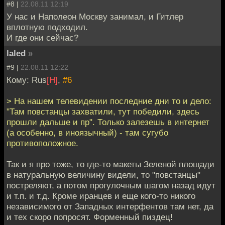
#8 |
22.08.11 12:19
У нас и Наполеон Москву занимал, и Гитлер
вплотную подходил.
И где они сейчас?
laled
»
#9 |
22.08.11 12:22
Кому: Rus
[H]
,
#6
> На нашем телевидении последние дни то и дело:
"Там повстанцы захватили, тут победили, здесь
прошли дальше и пр". Только залезешь в интернет
(а особенно, в иноязычный) - там сугубо
противоположное.
Так и я про тоже, то где-то макеты Зеленой площади
в натуральную величину видели, то "повстанцы"
постреляют, а потом прогулочным шагом назад идут
и т.п. и т.д. Кроме иранцев и еще кого-то никого
независимого от Западных интерфентов там нет, да
и тех скоро попросят. Форменный пиздец!