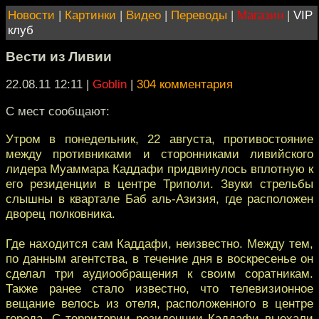
Новости
|
Картинки
|
Видео
|
Переводы
|
Магазин
|
VIP
клуб
Вести из Ливии
22.08.11 12:11
|
Goblin
|
304 комментария
С мест сообщают:
Утром в понедельник, 22 августа, противостояние
между противниками и сторонниками ливийского
лидера Муаммара Каддафи придвинулось вплотную к
его резиденции в центре Триполи. Звуки стрельбы
слышны в квартале Баб аль-Азизия, где расположен
дворец полковника.
Где находится сам Каддафи, неизвестно. Между тем,
по данным агентства, в течение дня в воскресенье он
сделал три аудиообращения к своим соратникам.
Также ранее стало известно, что телевизионное
вещание велось из отеля, расположенного в центре
города. С территории резиденции Каддафи выехали