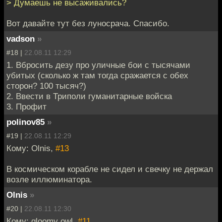
> Думаешь не высаживались?
Вот давайте тут без луносрача. Спасибо.
vadson
»
#18 |
22.08.11 12:29
1. Вбросить дезу про уличные бои с тысячами
убитых (сколько ж там тогда сражается с обех
сторон? 100 тысяч?)
2. Ввести в Триполи гуманитарные войска
3. Профит
polinov85
»
#19 |
22.08.11 12:29
Кому: Olnis,
#13
В космическом корабле не сидел и свечку не держал
возле иллюминатора.
Olnis
»
#20 |
22.08.11 12:30
Кому: gloomy owl,
#11