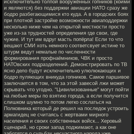
исключительно толпой вооружённых гопников (коими
и являются) без поддержки авиации НАТО сразу же
бодро разбегающимися кто куда. А в городских боях
при плотной застройке возможности авиаподдержки
несколько ниже чем на открытой местности просто
уже из-за трудностей определения где свои, где
чужие. И тут им вдруг масть попёрла! Если то что
вещают СМИ хоть немного соответсвует истине то
штурм ведут немалые по численности
формирования профнаёмников, ЧВК и просто
НАТОвских подразделений. Демонстрировать по ТВ
ясно дело будут исключительно улюлюкающих и
бодро пуляющих вникуда гопников. Самое паршивое
заключается в том, что за этой завесой лжи может
скрывать что угодно. "Цивилизованные" могут пойти
на любые меры по взятию города, а если получится
слишком шумно то потом легко сослаться на
Полковника который де решил на последок устроить
армагидец не считаясь с жертвами мирного
населения и своих собственных войск... Херовый
сценарий, но сроки запад поджимают, а как оне
заботятся о судьбах несчастного народа уже