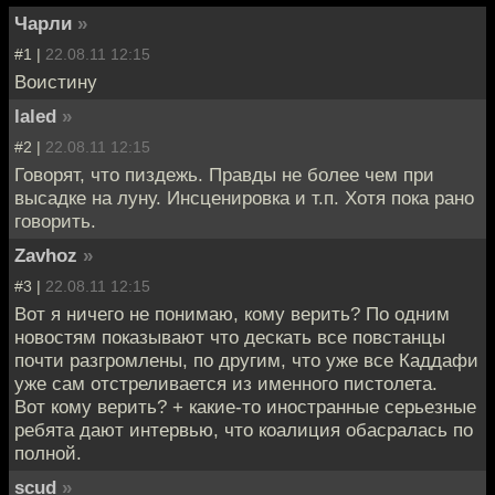
Чарли
»
#1 |
22.08.11 12:15
Воистину
laled
»
#2 |
22.08.11 12:15
Говорят, что пиздежь. Правды не более чем при
высадке на луну. Инсценировка и т.п. Хотя пока рано
говорить.
Zavhoz
»
#3 |
22.08.11 12:15
Вот я ничего не понимаю, кому верить? По одним
новостям показывают что дескать все повстанцы
почти разгромлены, по другим, что уже все Каддафи
уже сам отстреливается из именного пистолета.
Вот кому верить? + какие-то иностранные серьезные
ребята дают интервью, что коалиция обасралась по
полной.
scud
»