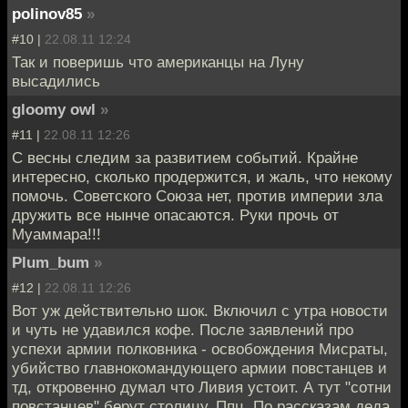
polinov85
»
#10 |
22.08.11 12:24
Так и поверишь что американцы на Луну
высадились
gloomy owl
»
#11 |
22.08.11 12:26
С весны следим за развитием событий. Крайне
интересно, сколько продержится, и жаль, что некому
помочь. Советского Союза нет, против империи зла
дружить все нынче опасаются. Руки прочь от
Муаммара!!!
Plum_bum
»
#12 |
22.08.11 12:26
Вот уж действительно шок. Включил с утра новости
и чуть не удавился кофе. После заявлений про
успехи армии полковника - освобождения Мисраты,
убийство главнокомандующего армии повстанцев и
тд, откровенно думал что Ливия устоит. А тут "сотни
повстанцев" берут столицу. Ппц. По рассказам деда