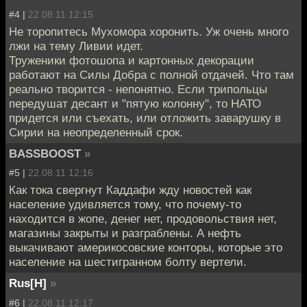
#4 |
22.08.11 12:15
Не торопитесь Мухомора хоронить. Уж очень много
лжи на тему Ливии идет.
Труженики фотошопа и картонных декорации
работают на Силы Добра с полной отдачей. Что там
реально творится - непонятно. Если трипольцы
передушат десант и "пятую колонну", то НАТО
придется или съехать, или отложить заварушку в
Сирии на неопределенный срок.
BASSBOOST
»
#5 |
22.08.11 12:16
Как тока свергнут Каддафи жду новостей как
население удивляется тому, что почему-то
находится в жопе, денег нет, продовольствия нет,
магазины закрыты и разграблены. А нефть
выкачивают америкосовские конторы, которые это
население на шестигранном болту вертели.
Rus[H]
»
#6 |
22.08.11 12:17