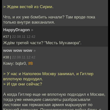
> Ждем вестей из Сирии.
Что, и их уже бомбить начали? Там вроде пока
только внутри вакханалия.
HappyDragon
»
#37 |
22.08.11 12:42
Ждём третей части? "Месть Мухамора".
wow wow wow
»
#38 |
22.08.11 12:42
Кому: bqbr0,
#8
> У нас и Наполеон Москву занимал, и Гитлер
вплотную подходил.
> И где они сейчас?
А когда Гитлер еще не вплотную подходил к Москве,
тогда уже немецкие самолеты разбрасывали
листовки как германская армия марширует по
Красной площади. Психологическая война блин, с