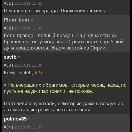
#31 |
22.08.11 12:35
Печально, если правда. Полковник кремень.
Plum_bum
»
#32 |
22.08.11 12:35
Если правда - полный пиздец. Еще одна страна
брошена в топку модерна. Строительство арабской
дуги продолжается. Ждем вестей из Сирии.
ssvtb
»
#33 |
22.08.11 12:36
Кому: sibleft,
#27
> На вчерашних ибрагимов, которые месяц назад по
пустыне на джипах гоняли, не похоже.
По телевизору казали, некоторые даже в воздух из
автомата выстрелить не в состоянии.
polinov85
»
#34 |
22.08.11 12:37