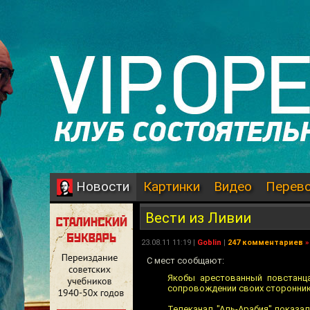
Картинки
Видео
Перев
Новости
Вести из Ливии
23.08.11 11:19 |
Goblin
|
247 комментариев
»
С мест сообщают:
Якобы арестованный повстанц
сопровождении своих стороннико
Телеканал "Аль-Арабия" показа