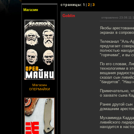
cтраницы: 1 |
2
|
3
Магазин
Goblin
отправлено 23.08.11 
Якобы арестованн
экранах в сопрово
Телеканал "Аль-Ар
предлагает соверш
полностью находит
"горячими", и вы 
По его словам, Ли
технологиями в э
вещания радиоста
сказал сын ливий
"бандитов". "Наш 
Магазин
ОПЕРМАЙКИ
Примечательно, ч
о захвате сына К
Ранее другой сын
домашним аресто
Мухаммеда Каддаф
ливийского лидер
находится в наст