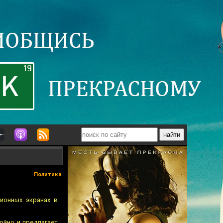
Политика
ионных экранах в
ойно и предлагает