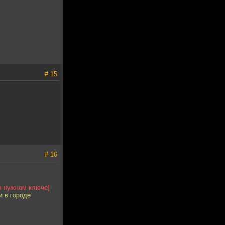
# 15
# 16
в нужном ключе]
и в городе