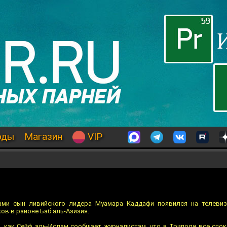
оды
Магазин
VIP
ами сын ливийского лидера Муамара Каддафи появился на телевиз
в в районе Баб аль-Азизия.
л, как Сейф аль-Ислам сообщает журналистам, что в Триполи все спок