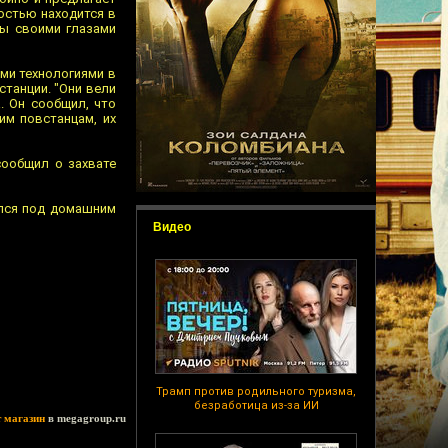
остью находится в
вы своими глазами
ми технологиями в
танции. "Они вели
. Он сообщил, что
им повстанцам, их
сообщил о захвате
ился под домашним
Видео
Трамп против родильного туризма,
безработица из-за ИИ
т магазин
в megagroup.ru