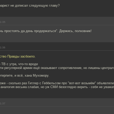
нарист не дописал следующую главу?
11:35
чь простоять да день продержаться". Держись, полковник!
11:36
ство Правды засбоило.
 ТВ с утра, что-то вроде
сти регулярной армии ещё оказывают сопротивление, но лишены централ
отерпите, и всё, хана Мухомору.
оже - сколько раз Гитлер с Геббельсом про "вот-вот возьмём" объявляли
 аналогия весьма слабая, но уж СМИ безоглядно верить - себя не уважат
11:37