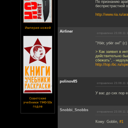
По признанию араб
беспристрастной о
http://www.ria.ru/a
Империя ножей
Airliner
отправлено 23.08.11 
"Убёг, убёг он!" (
> Как заявил в и
действительно был
сбежать", - недоу
http://top.rbc.ru/sp
polinov85
отправлено 23.08.11 
У вас до сих пор 
Советские
учебники 1940-50х
годов
Snobbi_Snobbs
отправлено 23.08.11 
Кому: Goblin,
#1