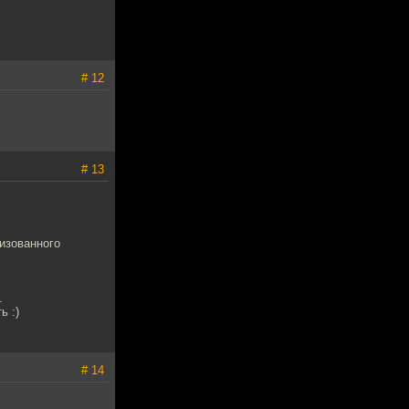
# 12
# 13
изованного
.
ь :)
# 14