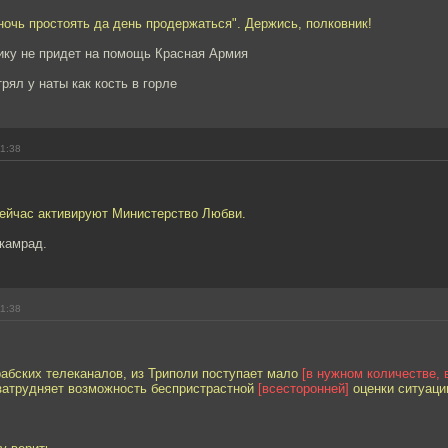
ночь простоять да день продержаться". Держись, полковник!
ику не придет на помощь Красная Армия
рял у наты как кость в горле
11:38
сейчас активируют Министерство Любви.
 камрад.
11:38
рабских телеканалов, из Триполи поступает мало
[в нужном количестве, 
 затрудняет возможность беспристрастной
[всесторонней]
оценки ситуаци