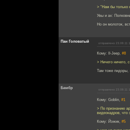
> "Нам бы только 
Увы и ах: Полковн
Но он молоток, вст
Пан Головатый
отправлено 23.08.11 
Кому: Il-Jeep,
#8
> Ничего ничего, 
Там тоже пидоры,
Бамбр
отправлено 23.08.11 
Кому: Goblin,
#1
> По признанию а
видеокадров, что
Кому: Йэжик,
#5