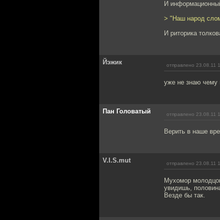
И информационный
> "Наш народ слом
И риторика толков
Йэжик
отправлено 23.08.11 
уже не знаю чему 
Пан Головатый
отправлено 23.08.11 
Верить в наше вре
V.I.S.mut
отправлено 23.08.11 
Мухомор молодцом!
увидишь, половина
Везде бы так.