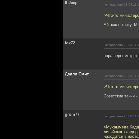
Il-Jeep
отправлено 23.08.11 
>Что-то министер
Ай, как в точку. 
fox72
отправлено 23.08.11 
пора пересмотрет
Дадли Смит
отправлено 23.08.11 
>Что-то министер
Советские танки 
grom77
отправлено 23.08.11 
>Мухаммеда Кадда
ливийского лидер
находится в наст