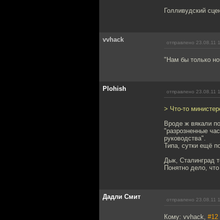
Голливудский сце
vvhack
отправлено 23.08.11 
"Нам бы только но
Plohish
отправлено 23.08.11 
> Что-то министер
Вроде ж вякали по
"разрозненные ча
руководства".
Типа, сутки ещё п
Дык, Сталинград т
Понятно дело, что
Дадли Смит
отправлено 23.08.11 
Кому: vvhack,
#12