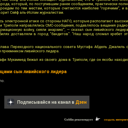
орода, который, по поступившим ранее сообщениям, практически полн
проедем по тем местам, которые считаются наиболее "горячими", и 
оворит Сейф аль-Ислам журналистам.
ась электронной атаке со стороны НАТО, которые располагают высоки
лям Триполи направлялись СМС-сообщения, подавлялось вещания радиос
мационную войну, сеяли анархию", — сказал сын ливийского лидера
илях доставляли в город "бандитов". "Наш народ сломал хребет эт
 глава Переходного национального совета Мустафа Абдель Джалиль 
я преемником ливийского лидера.
афи Мухаммед бежал из своего дома в Триполи, где он якобы наход
цами сын ливийского лидера
ло.
Подписывайся на канал в
Дзен
Goblin рекомендует
создать интерне