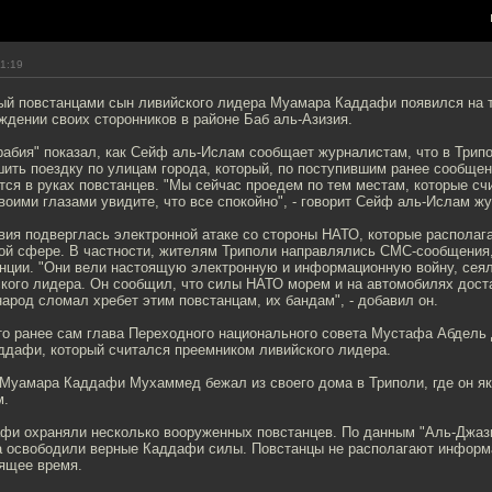
11:19
ый повстанцами сын ливийского лидера Муамара Каддафи появился на 
ждении своих сторонников в районе Баб аль-Азизия.
абия" показал, как Сейф аль-Ислам сообщает журналистам, что в Трипо
ить поездку по улицам города, который, по поступившим ранее сообщен
ся в руках повстанцев. "Мы сейчас проедем по тем местам, которые сч
своими глазами увидите, что все спокойно", - говорит Сейф аль-Ислам ж
вия подверглась электронной атаке со стороны НАТО, которые распола
той сфере. В частности, жителям Триполи направлялись СМС-сообщения
нции. "Они вели настоящую электронную и информационную войну, сеял
ского лидера. Он сообщил, что силы НАТО морем и на автомобилях дост
народ сломал хребет этим повстанцам, их бандам", - добавил он.
то ранее сам глава Переходного национального совета Мустафа Абдел
аддафи, который считался преемником ливийского лидера.
 Муамара Каддафи Мухаммед бежал из своего дома в Триполи, где он я
м.
и охраняли несколько вооруженных повстанцев. По данным "Аль-Джаз
а освободили верные Каддафи силы. Повстанцы не располагают информа
оящее время.