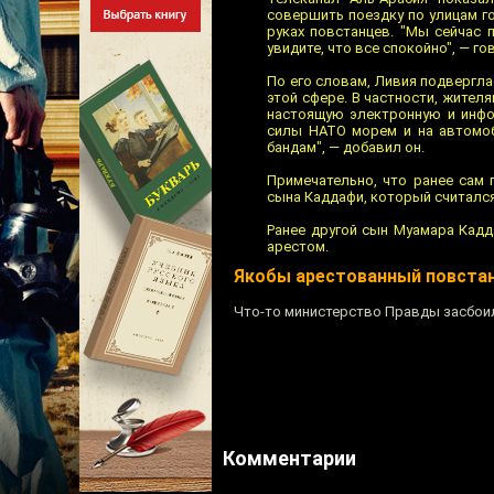
совершить поездку по улицам г
руках повстанцев. "Мы сейчас 
увидите, что все спокойно", — г
По его словам, Ливия подвергл
этой сфере. В частности, жите
настоящую электронную и инфор
силы НАТО морем и на автомоб
бандам", — добавил он.
Примечательно, что ранее сам
сына Каддафи, который считалс
Ранее другой сын Муамара Кадд
арестом.
Якобы арестованный повстан
Что-то министерство Правды засбои
Комментарии