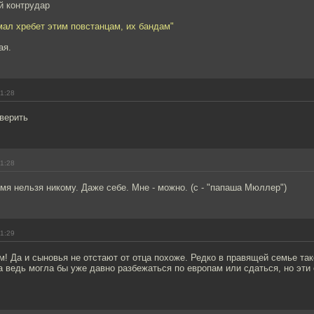
 контрудар
ал хребет этим повстанцам, их бандам"
ая.
11:28
верить
11:28
мя нельзя никому. Даже себе. Мне - можно. (с - "папаша Мюллер")
11:29
 Да и сыновья не отстают от отца похоже. Редко в правящей семье так
 ведь могла бы уже давно разбежаться по европам или сдаться, но эти 