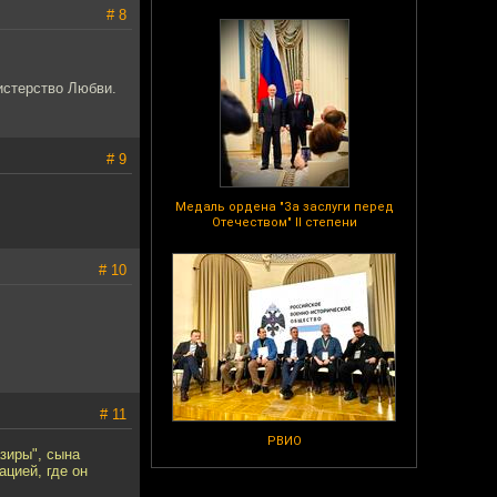
# 8
нистерство Любви.
# 9
Медаль ордена "За заслуги перед
Отечеством" II степени
# 10
# 11
РВИО
зиры", сына
цией, где он