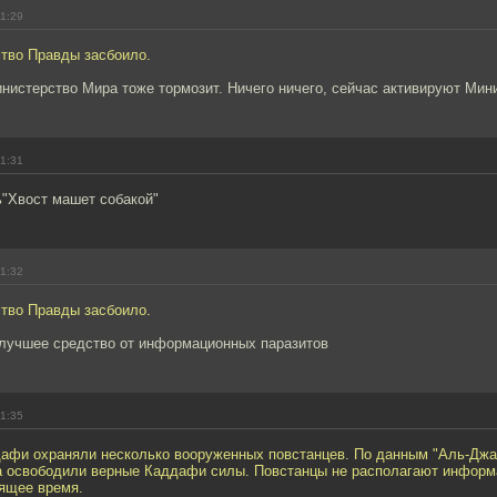
11:29
ство Правды засбоило.
Министерство Мира тоже тормозит. Ничего ничего, сейчас активируют Ми
11:31
ь"Хвост машет собакой"
11:32
ство Правды засбоило.
- лучшее средство от информационных паразитов
11:35
фи охраняли несколько вооруженных повстанцев. По данным "Аль-Джа
а освободили верные Каддафи силы. Повстанцы не располагают информа
оящее время.