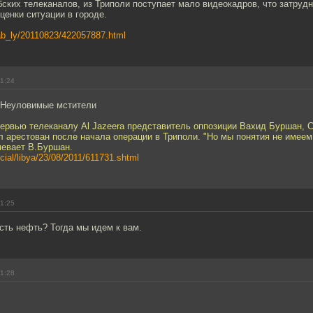
ских телеканалов, из Триполи поступает мало видеокадров, что затруд
ценки ситуации в городе.
rab_ly/20110823/422057887.html
11:24
с) Неуловимые мстители
нтервью телеканалу Al Jazeera представитель оппозиции Вахид Буршан,
 арестован после начала операции в Триполи. "Но мы понятия не имеем
мевает В.Буршан.
ecial/libya/23/08/2011/611731.shtml
11:25
есть нефть? Тогда мы идем к вам.
11:28