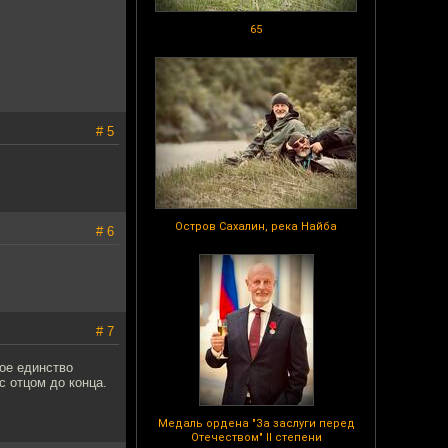
65
# 5
Остров Сахалин, река Найба
# 6
# 7
ое единство
с отцом до конца.
Медаль ордена "За заслуги перед
Отечеством" II степени