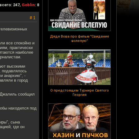
всего: 247,
Goblin
: 8
# 1
телевизионных
Дядя Вова про фильм "Свидание
вслепую"
ли все спокойно и
иям, практически
итаются наиболее
урналистам.
гают высокими
, подавлялось
и анархию", -
авляли в город
О предстоящем Турнире Святого
ь Джалиль сообщил
Георгия
кобы находился под
иры", сына
цией, где он