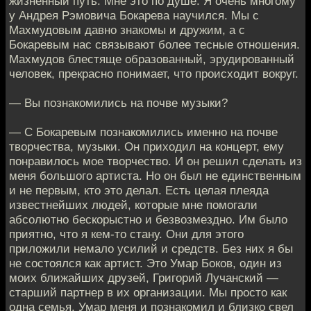
жизненный путь. Мне это по душе. Я очень многому
у Андрея Рэмовича Бокарева научился. Мы с
Махмудовым давно знакомы и дружим, а с
Бокаревым нас связывают более тесные отношения.
Махмудов блестяще образованный, эрудированный
человек, прекрасно понимает, что происходит вокруг.
— Вы познакомились на почве музыки?
— С Бокаревым познакомились именно на почве
творчества, музыки. Он приходил на концерт, ему
понравилось мое творчество. И он решил сделать из
меня большого артиста. Но он был не единственным
и не первым, кто это делал. Есть целая плеяда
известнейших людей, которые мне помогали
абсолютно бескорыстно и безвозмездно. Им было
приятно, что я кем-то стану. Они для этого
приложили немало усилий и средств. Без них я бы
не состоялся как артист. Это Умар Боков, один из
моих ближайших друзей, Григорий Лучанский —
старший партнер в их организации. Мы просто как
одна семья. Умар меня и познакомил и близко свел