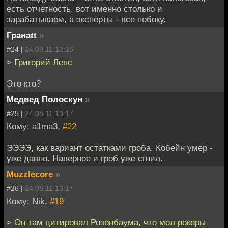
есть отчетность, вот именно столько и
зарабатываем, а эксперты - все побоку.
Гранаtt
»
#24 |
24.08.11 13:16
> Григорий Лепс
Это кто?
Медвед Полоскун
»
#25 |
24.08.11 13:17
Кому: a1ma3,
#22
ЭЭЭЭ, как вариант остатками гроба. Кобейн умер -
уже давно. Наверное и гроб уже сгнил.
Muzzlecore
»
#26 |
24.08.11 13:17
Кому: Nik,
#19
> Он там цитировал Розенбаума, что мол рокеры