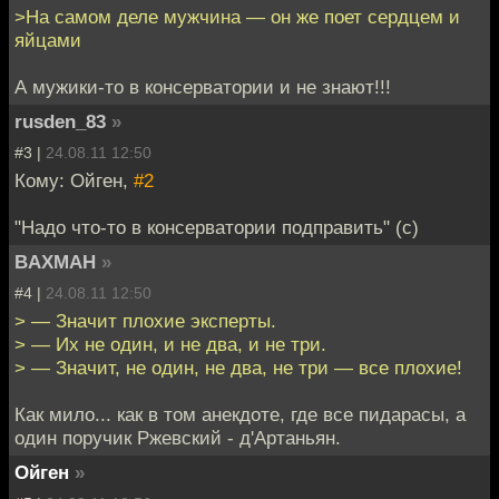
>На самом деле мужчина — он же поет сердцем и
яйцами
А мужики-то в консерватории и не знают!!!
rusden_83
»
#3 |
24.08.11 12:50
Кому: Ойген,
#2
"Надо что-то в консерватории подправить" (с)
BAXMAH
»
#4 |
24.08.11 12:50
> — Значит плохие эксперты.
> — Их не один, и не два, и не три.
> — Значит, не один, не два, не три — все плохие!
Как мило... как в том анекдоте, где все пидарасы, а
один поручик Ржевский - д'Артаньян.
Ойген
»