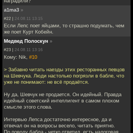
наградили?
a1ma3
»
#22 |
24.08.11 13:15
Если Лепс поет яйцами, то страшно подумать, чем
же поет Курт Кобейн.
Медвед Полоскун
»
#23 |
24.08.11 13:16
Кому: Nik,
#10
> Забавно читать наезды этих ресторанных певцов
на Шевчука. Люди настолько погрязли в бабле, что
уже не понимают: не всё продаётся.
Ну да, Шевчук не продается. Он идейный. Правда
идейный советский интеллигент в самом плохом
смысле этого слова.
Интервью Лепса достаточно интересное, да и
отвечал он на вопросы весело, читать приятно.
По поводу бабла - четко ответил, есть налоговая,