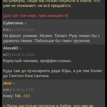
на Шевчука. Люди настолько погрязли в бабле, что
уже не понимают: не всё продаётся.
[достает поп-корн, присаживается]
Cyberness
»
#16 |
24.08.11 13:10
Не фанат, уважаю. Мужик. Талант. Руку пожал бы с
удовольствием. Побольше бы таких грузинов.
Alexs63
»
#17 |
24.08.11 13:10
Взрослый человек, проффессионал.
Куда там до лучезарного дяди Юры, а уж тем более
до Святого Константина.
dent
»
#18 |
24.08.11 13:10
Кому: Nik,
#10
> Люди настолько погрязли в бабле, что уже не