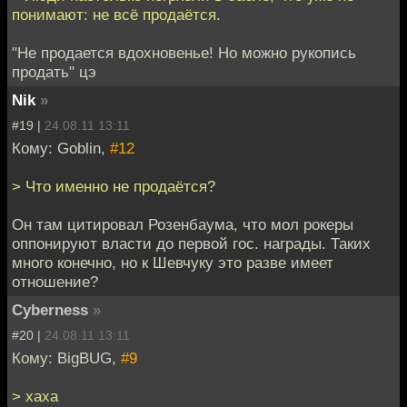
понимают: не всё продаётся.
"Не продается вдохновенье! Но можно рукопись
продать" цэ
Nik
»
#19 |
24.08.11 13:11
Кому: Goblin,
#12
> Что именно не продаётся?
Он там цитировал Розенбаума, что мол рокеры
оппонируют власти до первой гос. награды. Таких
много конечно, но к Шевчуку это разве имеет
отношение?
Cyberness
»
#20 |
24.08.11 13:11
Кому: BigBUG,
#9
> хаха