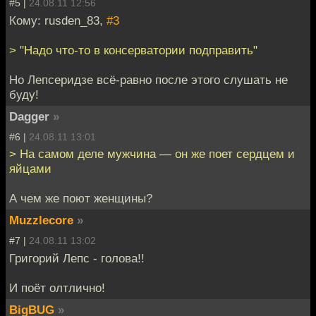
#5 |
24.08.11 12:56
Кому: rusden_83,
#3
> "Надо что-то в консерватории подправить"
Но Лепсеридзе всё-равно после этого слушать не
буду!
Dagger
»
#6 |
24.08.11 13:01
> На самом деле мужчина — он же поет сердцем и
яйцами
А чем же поют женщины?
Muzzlecore
»
#7 |
24.08.11 13:02
Григорий Лепс - голова!!
И поёт олтлично!
BigBUG
»