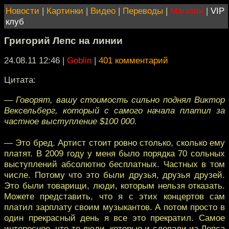
Новости
|
Картинки
|
Видео
|
Переводы
|
Магазин
|
VIP
клуб
Григорий Лепс на линии
24.08.11 12:46
|
Goblin
|
401 комментарий
Цитата:
— Говорят, вашу стоимость сильно поднял Виктор
Вексельберг, который с самого начала платил за
частное выступление $100 000.
— Это бред. Артист стоит ровно столько, сколько ему
платят. В 2009 году у меня было порядка 70 сольных
выступлений абсолютно бесплатных. Частных в том
числе. Потому что это были друзья, друзья друзей.
Это были товарищи, люди, которым нельзя отказать.
Можете представить, что я с этих концертов сам
платил зарплату своим музыкантов. А потом просто в
один прекрасный день я все это прекратил. Самое
интересное, что те люди, которые и сделали из Лепса