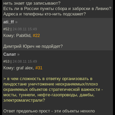
нить знает где записывают?
Есть ли в России пункты сбора и заброски в Ливию?
Адреса и телефоны кто-нить подскажет?
ati_ff
»
#52 |
24.08.11 15:49
Кому: Pabl0id,
#22
Димтрий Юрич не подойдет?
Салат
»
#53 |
24.08.11 15:49
Кому: graf alex,
#31
> в чем сложность в ответку организовать в
пиндостане уничтожение неохраняемых/плохо
охраняемых объектов стратегической важности -
мосты, туннели, нефте-газопроводы, дамбы,
электромагистрали?
Ответ предельно прост - эти объекты нехило