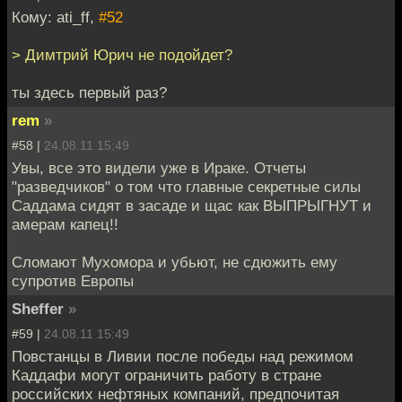
Кому: ati_ff,
#52
> Димтрий Юрич не подойдет?
ты здесь первый раз?
rem
»
#58 |
24.08.11 15:49
Увы, все это видели уже в Ираке. Отчеты
"разведчиков" о том что главные секретные силы
Саддама сидят в засаде и щас как ВЫПРЫГНУТ и
амерам капец!!
Сломают Мухомора и убьют, не сдюжить ему
супротив Европы
Sheffer
»
#59 |
24.08.11 15:49
Повстанцы в Ливии после победы над режимом
Каддафи могут ограничить работу в стране
российских нефтяных компаний, предпочитая