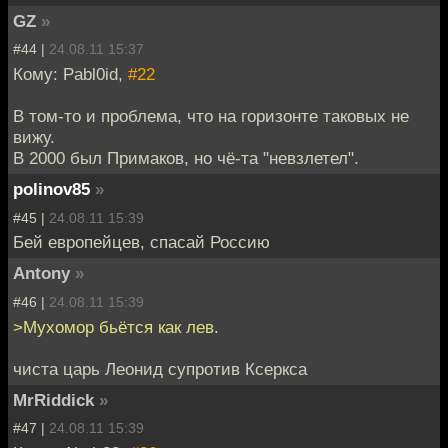
GZ
»
#44 |
24.08.11 15:37
Кому: Pabl0id,
#22
В том-то и проблема, что на горизонте таковых не
вижу.
В 2000 был Примаков, но чё-та "невзлетел".
polinov85
»
#45 |
24.08.11 15:39
Бей европейцев, спасай Россию
Antony
»
#46 |
24.08.11 15:39
>Мухомор бьётся как лев.
чиста царь Леонид супротив Ксеркса
MrRiddick
»
#47 |
24.08.11 15:39