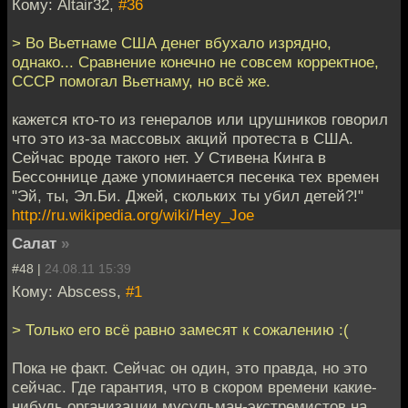
Кому: Altair32,
#36
> Во Вьетнаме США денег вбухало изрядно,
однако... Сравнение конечно не совсем корректное,
СССР помогал Вьетнаму, но всё же.
кажется кто-то из генералов или црушников говорил
что это из-за массовых акций протеста в США.
Сейчас вроде такого нет. У Стивена Кинга в
Бессоннице даже упоминается песенка тех времен
"Эй, ты, Эл.Би. Джей, скольких ты убил детей?!"
http://ru.wikipedia.org/wiki/Hey_Joe
Салат
»
#48 |
24.08.11 15:39
Кому: Abscess,
#1
> Только его всё равно замесят к сожалению :(
Пока не факт. Сейчас он один, это правда, но это
сейчас. Где гарантия, что в скором времени какие-
нибудь организации мусульман-экстремистов на