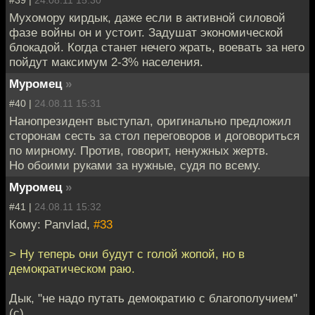
#39 |
24.08.11 15:30
Мухомору кирдык, даже если в активной силовой
фазе войны он и устоит. Задушат экономической
блокадой. Когда станет нечего жрать, воевать за него
пойдут максимум 2-3% населения.
Муромец
»
#40 |
24.08.11 15:31
Нанопрезидент выступал, оригинально предложил
сторонам сесть за стол переговоров и договориться
по мирному. Против, говорит, ненужных жертв.
Но обоими руками за нужные, судя по всему.
Муромец
»
#41 |
24.08.11 15:32
Кому: Panvlad,
#33
> Ну теперь они будут с голой жопой, но в
демократическом раю.
Дык, "не надо путать демократию с благополучием"
(с).