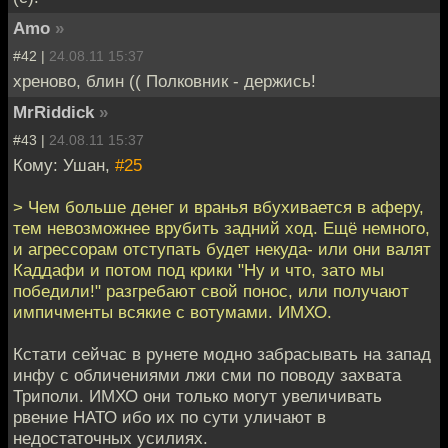
Amo
»
#42 |
24.08.11 15:37
хреново, блин (( Полковник - держись!
MrRiddick
»
#43 |
24.08.11 15:37
Кому: Ушан,
#25
> Чем больше денег и вранья вбухивается в аферу,
тем невозможнее врубить задний ход. Ещё немного,
и агрессорам отступать будет некуда- или они валят
Каддафи и потом под крики "Ну и что, зато мы
победили!" разгребают свой понос, или получают
импичменты всякие с вотумами. ИМХО.
Кстати сейчас в рунете модно забрасывать на запад
инфу с обличениями лжи сми по поводу захвата
Триполи. ИМХО они только могут увеличивать
рвение НАТО ибо их по сути уличают в
недостаточных усилиях.