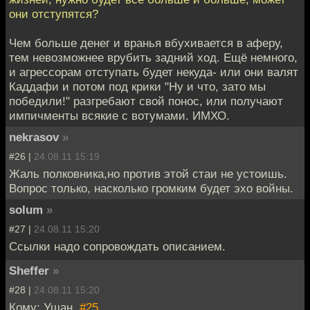
они отступятся?
Чем больше денег и вранья вбухивается в аферу,
тем невозможнее врубить задний ход. Ещё немного,
и агрессорам отступать будет некуда- или они валят
Каддафи и потом под крики "Ну и что, зато мы
победили!" разгребают свой понос, или получают
импичменты всякие с вотумами. ИМХО.
nekrasov
»
#26 |
24.08.11 15:19
Жаль полковника,но против этой стаи не устоишь.
Вопрос только, насколько громким будет эхо войны.
solum
»
#27 |
24.08.11 15:20
Ссылки надо сопровождать описанием.
Sheffer
»
#28 |
24.08.11 15:20
Кому: Ушан,
#25