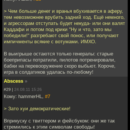
> Чем больше денег и вранья вбухивается в аферу,
тем невозможнее врубить задний ход. Ещё немного,
и агрессорам отступать будет некуда- или они валят
Каддафи и потом под крики "Ну и что, зато мы
победили!" разгребают свой понос, или получают
импичменты всякие с вотумами. ИМХО.
В выигрыше остаются только генералы: старые
боеприпасы потратили, пилотов потренировали,
бабки на перевооружение скоро выбьют. Короче,
игра в солдатиков удалась по-любому!
Abscess
»
#29 |
24.08.11 15:26
Кому: hammerHL,
#7
> Зато хуи демократические!
Вприкуску с твиттером и фейсбуком: они же так
стремились к этим символам свободы!