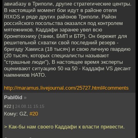
авиабазу в Триполи, другие стратегические центры.
В настоящий момент бои идут в районе отеля
RIXOS и ряде других районов Триполи. Район
российского посольства оказался под контролем
мятежников. Каддафи заранее увел всю
бронетехнику (танки, БМП и БТР). Он бережет для
решительной схватки свой последний резерв -
бригаду Хамиса (18 тысяч) и свою личную гвардию
(20 тысяч, которых специалисты называют
"страшные люди"), В настоящее время эксперты
оценивают ситуацию 50 на 50 - Каддафи VS десант
наемников НАТО.
http://maramus.livejournal.com/25727.html#comments
Pabl0id
»
#22 |
24.08.11 15:15
Кому: GZ,
#20
> Как-бы нам своего Каддафи к власти привести.