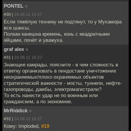
PONTEL
»
#30 |
24.08.11 15:27
Если тяжёлую технику не подтянут, то у Мухамора
все шансы.
Полкан канешна кремень, конь с квадратными
яйцами, почёт и уважуха.
graf alex
»
#31 |
24.08.11 15:27
Знающие камрады, поясните - в чем сложность в
ответку организовать в пиндостане уничтожение
неохраняемых/плохо охраняемых объектов
стратегической важности - мосты, туннели, нефте-
газопроводы, дамбы, электромагистрали?
То есть нанести удар не по военным или
гражданским, а по экономике.
MrRiddick
»
#32 |
24.08.11 15:27
Кому: Imploded,
#19