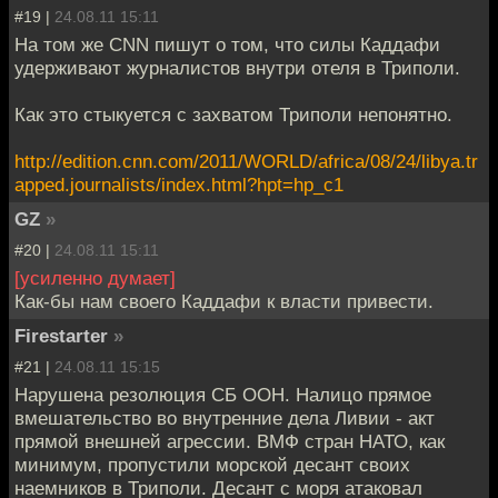
#19 |
24.08.11 15:11
На том же CNN пишут о том, что силы Каддафи
удерживают журналистов внутри отеля в Триполи.
Как это стыкуется с захватом Триполи непонятно.
http://edition.cnn.com/2011/WORLD/africa/08/24/libya.tr
apped.journalists/index.html?hpt=hp_c1
GZ
»
#20 |
24.08.11 15:11
[усиленно думает]
Как-бы нам своего Каддафи к власти привести.
Firestarter
»
#21 |
24.08.11 15:15
Нарушена резолюция СБ ООН. Налицо прямое
вмешательство во внутренние дела Ливии - акт
прямой внешней агрессии. ВМФ стран НАТО, как
минимум, пропустили морской десант своих
наемников в Триполи. Десант с моря атаковал