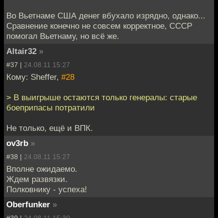
Во Вьетнаме США денег вбухало изрядно, однако...
Сравнение конечно не совсем корректное, СССР
помогал Вьетнаму, но всё же.
Altair32
»
#37 |
24.08.11 15:27
Кому: Sheffer,
#28
> В выигрыше остаются только генералы: старые
боеприпасы потратили
Не только, ещё и ВПК.
ov3rb
»
#38 |
24.08.11 15:27
Вполне ожидаемо.
Ждем развязки.
Полковнику - успеха!
Oberfunker
»