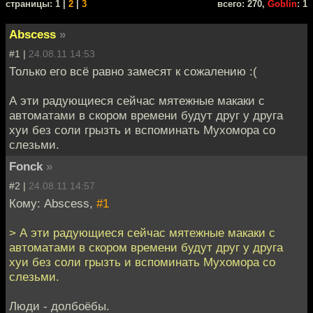
cтраницы: 1 |
2
|
3
всего: 270,
Goblin
: 1
Abscess
»
#1 |
24.08.11 14:53
Только его всё равно замесят к сожалению :(
А эти радующиеся сейчас мятежные макаки с
автоматами в скором времени будут друг у друга
хуи без соли грызть и вспоминать Мухомора со
слезьми.
Fonck
»
#2 |
24.08.11 14:57
Кому: Abscess,
#1
> А эти радующиеся сейчас мятежные макаки с
автоматами в скором времени будут друг у друга
хуи без соли грызть и вспоминать Мухомора со
слезьми.
Люди - долбоёбы.