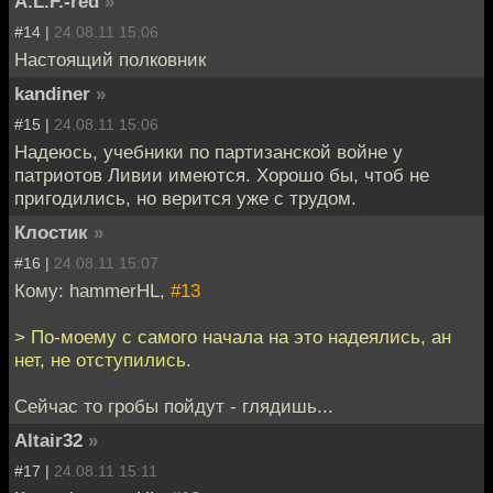
A.L.F.-red
»
#14 |
24.08.11 15:06
Настоящий полковник
kandiner
»
#15 |
24.08.11 15:06
Надеюсь, учебники по партизанской войне у
патриотов Ливии имеются. Хорошо бы, чтоб не
пригодились, но верится уже с трудом.
Клостик
»
#16 |
24.08.11 15:07
Кому: hammerHL,
#13
> По-моему с самого начала на это надеялись, ан
нет, не отступились.
Сейчас то гробы пойдут - глядишь...
Altair32
»
#17 |
24.08.11 15:11