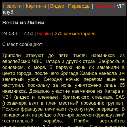
Новости
|
Картинки
|
Видео
|
Переводы
|
Магазин
|
VIP
клуб
Вести из Ливии
24.08.11 14:50
|
Goblin
|
270 комментариев
С мест сообщают:
Триполи атакуют до пяти тысяч наемников из
европейских ЧВК, Катара и других стран. Заброска, в
основном, с моря. В первую ночь их заманили в
центр города, после чего бригада Хамиса нанесла им
заметный урон. Сегодня ночью перелом еще не
наступил, поскольку за ночь уничтожено лишь 65
наемников. Доказано участие наемников из Катара и
ЧВК (видео и пленные), британского спецназа SAS
(позавчера взят в плен местный проводник группы).
Похоже французы начинают сухопутную операцию. В
понедельник на рейде в Алжире замечен французский
госпитальный корабль. Приём вертолётов
осуществляется 3-4 раза в день. Постановочные