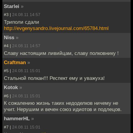
Starlei
»
#3 |
24.08.11 14:57
Триполи сдали
http://evgenysandro.livejournal.com/65784.html
Niss
»
#4 |
24.08.11 14:57
Cлаву настоящим ливийцам, славу полковнику !
Craftman
»
#5 |
24.08.11 15:01
Стальной полкан!!! Респект ему и уважуха!
Kotok
»
#6 |
24.08.11 15:01
К сожалению жизнь таких недоделков ничему не
учит. Нерушим и вечен союз идиотов и подлецов.
hammerHL
»
#7 |
24.08.11 15:01