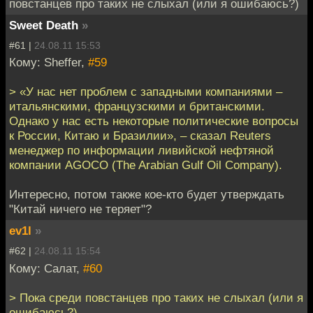
повстанцев про таких не слыхал (или я ошибаюсь?)
Sweet Death
»
#61 |
24.08.11 15:53
Кому: Sheffer,
#59
> «У нас нет проблем с западными компаниями –
итальянскими, французскими и британскими.
Однако у нас есть некоторые политические вопросы
к России, Китаю и Бразилии», – сказал Reuters
менеджер по информации ливийской нефтяной
компании AGOCO (The Arabian Gulf Oil Company).
Интересно, потом также кое-кто будет утверждать
"Китай ничего не теряет"?
ev1l
»
#62 |
24.08.11 15:54
Кому: Салат,
#60
> Пока среди повстанцев про таких не слыхал (или я
ошибаюсь?)