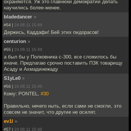
охраняются. Уж это главнюки демократии делать
научились более-менее.
bladedancer
»
#54 |
24.08.11 15:49
Держись, Каддафи! Бей этих пидорасов!
centurion
»
#55 |
24.08.11 15:49
а был бы у Полковника с-300, все сложилось бы
иначе. Предлагаю срочно поставить ПЗК товарищу
Асаду и Ахмадинежаду
S1yLe0
»
#56 |
24.08.11 15:49
Кому: PONTEL,
#30
Правильно, нечего ныть, если сами не смогли, это
совсем не значит, что другие не осилят.
ev1l
»
#57 |
24.08.11 15:49