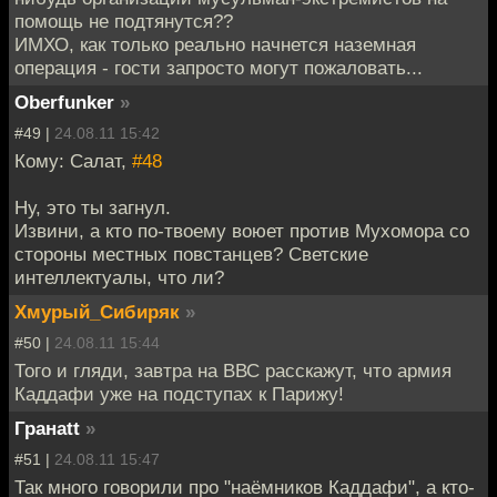
помощь не подтянутся??
ИМХО, как только реально начнется наземная
операция - гости запросто могут пожаловать...
Oberfunker
»
#49 |
24.08.11 15:42
Кому: Салат,
#48
Ну, это ты загнул.
Извини, а кто по-твоему воюет против Мухомора со
стороны местных повстанцев? Светские
интеллектуалы, что ли?
Хмурый_Сибиряк
»
#50 |
24.08.11 15:44
Того и гляди, завтра на ВВС расскажут, что армия
Каддафи уже на подступах к Парижу!
Гранаtt
»
#51 |
24.08.11 15:47
Так много говорили про "наёмников Каддафи", а кто-