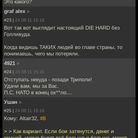
Это какого?
graf alex
»
#23 |
24.08.11 15:16
Вот так вот выглядит настоящий DIE HARD без
Голливуда.
Когда видишь ТАКИХ людей во главе страны, то
понимаешь, чего мы потеряли.
4921
»
#24 |
24.08.11 15:16
Отступать некуда - позади Триполи!
Удачи вам, мы за Вас.
П.С. НАТО в конец ох**ло....
Ушан
»
#25 |
24.08.11 15:16
Кому: Altair32,
#8
> > Как вариант. Если бои затянутся, денег и
жизней, нужно будет всё больше и больше, может