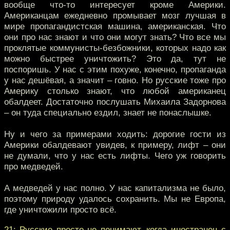
вообще что-то интересует кроме Америки.
Американцам ежедневно промывает мозг лучшая в
мире пропагандистская машина, американская. Что
они про нас знают и что они могут знать? Что все мы
проклятые коммунисты-безбожники, которых надо как
можно быстрее уничтожить? Это да, тут не
поспоришь. У нас с этим похуже, конечно, пропаганда
у нас дешёвая, а значит – говно. Но русские тоже про
Америку столько знают, что любой американец
обалдеет. Достаточно послушать Михаила Задорнова
– он туда специально ездил, знает не понаслышке.
Ну и чего за примерами ходить: дорогие гости из
Америки обалдевают увидев, к примеру, лифт – они
не думали, что у нас есть лифты. Чего уж говорить
про медведей.
А медведей у нас полно. У нас капитализма не было,
поэтому природу удалось сохранить. Мы не Европа,
где уничтожили просто всё.
21: Русские просто не понимают, когда иностранец с