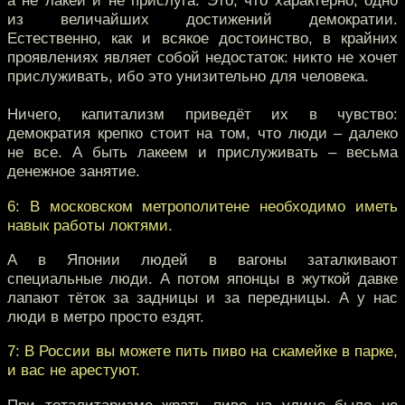
а не лакеи и не прислуга. Это, что характерно, одно
из величайших достижений демократии.
Естественно, как и всякое достоинство, в крайних
проявлениях являет собой недостаток: никто не хочет
прислуживать, ибо это унизительно для человека.
Ничего, капитализм приведёт их в чувство:
демократия крепко стоит на том, что люди – далеко
не все. А быть лакеем и прислуживать – весьма
денежное занятие.
6: В московском метрополитене необходимо иметь
навык работы локтями.
А в Японии людей в вагоны заталкивают
специальные люди. А потом японцы в жуткой давке
лапают тёток за задницы и за передницы. А у нас
люди в метро просто ездят.
7: В России вы можете пить пиво на скамейке в парке,
и вас не арестуют.
При тоталитаризме жрать пиво на улице было не