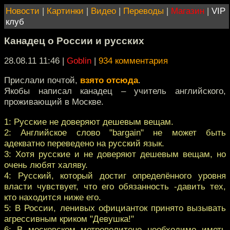
Новости
|
Картинки
|
Видео
|
Переводы
|
Магазин
|
VIP
клуб
Канадец о России и русских
28.08.11 11:46
|
Goblin
|
934 комментария
Прислали почтой,
взято отсюда
.
Якобы написал канадец – учитель английского,
проживающий в Москве.
1: Русские не доверяют дешевым вещам.
2: Английское слово "bargain" не может быть
адекватно переведено на русский язык.
3: Хотя русские и не доверяют дешевым вещам, но
очень любят халяву.
4: Русский, который достиг определённого уровня
власти чувствует, что его обязанность -давить тех,
кто находится ниже его.
5: В России, ленивых официанток принято вызывать
агрессивным криком "Девушка!"
6: В московском метрополитене необходимо иметь