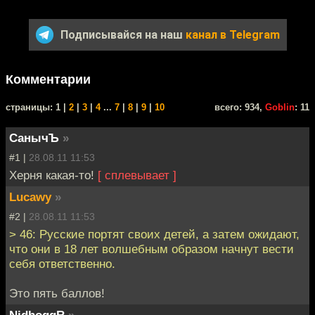
Подписывайся на наш
канал в Telegram
Комментарии
cтраницы: 1 |
2
|
3
|
4
...
7
|
8
|
9
|
10
всего: 934,
Goblin
: 11
СанычЪ
»
#1 |
28.08.11 11:53
Херня какая-то!
[ сплевывает ]
Lucawy
»
#2 |
28.08.11 11:53
> 46: Русские портят своих детей, а затем ожидают,
что они в 18 лет волшебным образом начнут вести
себя ответственно.
Это пять баллов!